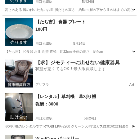
売ります
川口元郷駅
5月24日
高さのある 脚の付いた丸いお皿 脚だけの高さ 約5cm 脚の下から皿の縁までの高さ 約8.5
埼玉
川口市
川口元郷駅
その他
【たち吉】 食器 プレート
100円
売ります
川口元郷駅
5月24日
【たち吉】 和食器 お皿 丸型 直径 約22cm 全体の高さ 約4cm
埼玉
川口市
川口元郷駅
食器
たち吉
【求】ジモティーに出せない健康器具
状態が悪くてもOK！最大限買取します
プリフラ
Ad
【レンタル】草刈機 草刈り機
報酬：3000
助け合い
川口元郷駅
5月24日
草刈り機のレンタルです RYOBI EKK-2200 クリーン50 排出ガス自主3次規制適合 K軽スタ
埼玉
川口市
川口元郷駅
貸したい
草刈り機
WindCore バッテリー