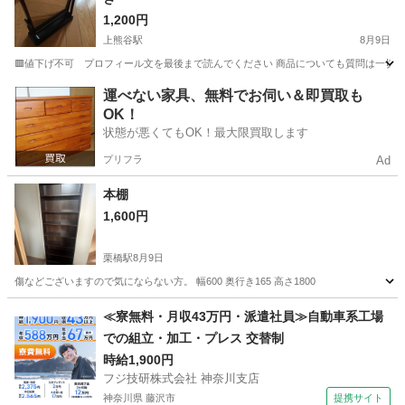
1,200円
上熊谷駅
8月9日
🟥値下げ不可 プロフィール文を最後まで読んでください 商品についても質問は一切受け
埼玉
熊谷市
上熊谷駅
ミラー/鏡
ミラー
運べない家具、無料でお伺い＆即買取も
OK！
状態が悪くてもOK！最大限買取します
プリフラ
Ad
本棚
1,600円
栗橋駅
8月9日
傷などございますので気にならない方。 幅600 奥行き165 高さ1800
埼玉
久喜市
栗橋駅
収納家具
奥行き
≪寮無料・月収43万円・派遣社員≫自動車系工場
での組立・加工・プレス 交替制
時給1,900円
フジ技研株式会社 神奈川支店
神奈川県 藤沢市
提携サイト