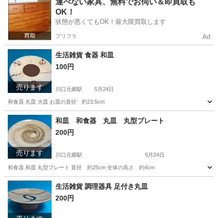
運べない家具、無料でお伺い＆即買取も
OK！
状態が悪くてもOK！最大限買取します
プリフラ
Ad
生活雑貨 食器 和皿
100円
売ります
川口元郷駅
5月24日
和食器 丸皿 大皿 お皿の直径 約23.5cm
埼玉
川口市
川口元郷駅
食器
大皿
和皿 和食器 丸皿 丸型プレート
200円
売ります
川口元郷駅
5月24日
和食器 和皿 丸型プレート 直径 約25cm 全体の高さ 約4cm
埼玉
川口市
川口元郷駅
家庭用品
生活雑貨 調理器具 足付き丸皿
200円