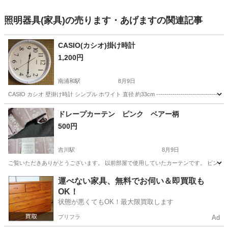
照明器具(家具)の売ります・あげますの関連記事
CASIO(カシオ)掛け時計
1,200円
南浦和駅
8月9日
CASIO カシオ 壁掛け時計 シンプル ホワイト 直径 約33cm ---------------------
埼玉
さいたま市
南浦和駅
時計
ドレープカーテン ピンク ベアー柄
500円
吉川駅
8月9日
ご覧いただきありがとうございます。 以前部屋で使用していたカーテンです。 ピンクの
埼玉
吉川市
吉川駅
カーテン、ブラインド
運べない家具、無料でお伺い＆即買取も
OK！
状態が悪くてもOK！最大限買取します
プリフラ
Ad