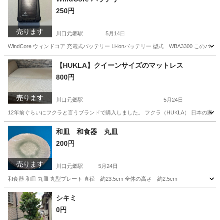
250円
売ります
川口元郷駅
5月14日
WindCore ウィンドコア 充電式バッテリー Li-ionバッテリー 型式 WBA3300 こ
埼玉
川口市
川口元郷駅
その他
WindCore
【HUKLA】クイーンサイズのマットレス
800円
売ります
川口元郷駅
5月24日
12年前ぐらいにフクラと言うブランドで購入しました。 フクラ（HUKLA） 日本の
埼玉
川口市
川口元郷駅
ベッド
HUKLA
和皿 和食器 丸皿
200円
売ります
川口元郷駅
5月24日
和食器 和皿 丸皿 丸型プレート 直径 約23.5cm 全体の高さ 約2.5cm
埼玉
川口市
川口元郷駅
その他
シキミ
0円