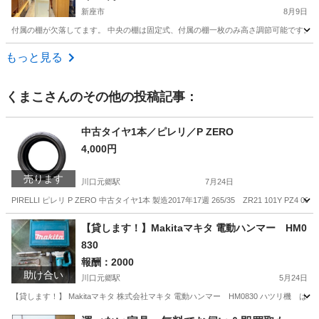
11499円 ★買取帝国 志木店
新座市
8月9日
付属の棚が欠落してます。 中央の棚は固定式、付属の棚一枚のみ高さ調節可能です。 【 店舗情報
埼玉
新座市
収納家具
もっと見る
くまこ
さんのその他の投稿記事：
中古タイヤ1本／ピレリ／P ZERO
4,000円
売ります
川口元郷駅
7月24日
PIRELLI ピレリ P ZERO 中古タイヤ1本 製造2017年17週 265/35 ZR21 101Y PZ4 003844 
埼玉
川口市
川口元郷駅
タイヤ、ホイール
ピレリ
【貸します！】Makitaマキタ 電動ハンマー HM0
830
報酬：2000
助け合い
川口元郷駅
5月24日
【貸します！】 Makitaマキタ 株式会社マキタ 電動ハンマー HM0830 ハツリ機 はつり
埼玉
川口市
川口元郷駅
貸したい
免許証