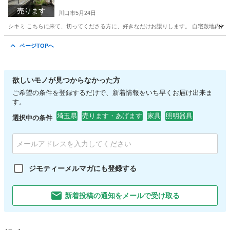
売ります
川口市
5月24日
シキミ こちらに来て、切ってくださる方に、好きなだけお譲りします。 自宅敷地内に2
埼玉
川口市
その他
シキミ
ページTOPへ
欲しいモノが見つからなかった方
ご希望の条件を登録するだけで、新着情報をいち早くお届け出来ま
す。
埼玉県
売ります・あげます
家具
照明器具
選択中の条件
ジモティーメルマガにも登録する
新着投稿の通知をメールで受け取る