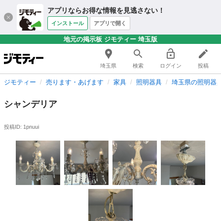
アプリならお得な情報を見逃さない！
インストール
アプリで開く
地元の掲示板 ジモティー 埼玉版
埼玉県
検索
ログイン
投稿
ジモティー
売ります・あげます
家具
照明器具
埼玉県の照明器
シャンデリア
投稿ID: 1pnuui