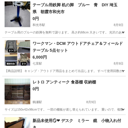
テーブル用鉄脚 机の脚 ブルー 青 DIY 埼玉
県 朝霞市和光市
0円
和光市駅
8月9日
テーブル用のブルーの鉄脚を無料で譲ります。 高さ約68cm 大きいです。 光沢のある
埼玉
朝霞市
和光市駅
テーブル
鉄脚
ワークマン・DCM アウトドアチェア＆フィールド
テーブル 5点セット
6,000円
七里駅
8月9日
【商品説明】 キャンプ・アウトドア用品をまとめて出品します。 すべて使用回数が少な
埼玉
さいたま市
七里駅
テーブル
レトロ アンティーク 食器棚 収納棚
0円
鶴瀬駅
8月9日
サイズは150x42x98cmです。 一部の棚板が差し替えられています。 重いので、複
埼玉
富士見市
鶴瀬駅
収納家具
新品未使用🪞❤︎ デスク ミラー 鏡 小物入れ付
き