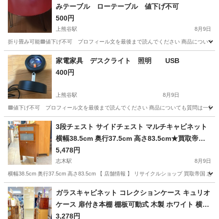
みテーブル ローテーブル 値下げ不可
500円
上熊谷駅
8月9日
折り畳み可能🟥値下げ不可 プロフィール文を最後まで読んでください 商品についても質
埼玉
熊谷市
上熊谷駅
テーブル
ロー
家電家具 デスクライト 照明 USB
400円
上熊谷駅
8月9日
🟥値下げ不可 プロフィール文を最後まで読んでください 商品についても質問は一切受け
埼玉
熊谷市
上熊谷駅
照明器具
デスク
3段チェスト サイドチェスト マルチキャビネット
横幅38.5cm 奥行37.5cm 高さ83.5cm★買取帝国
志木店
5,478円
志木駅
8月9日
横幅38.5cm 奥行37.5cm 高さ83.5cm 【 店舗情報 】 リサイクルショップ 買取帝国 志木
埼玉
新座市
志木駅
収納家具
サイドチェスト
ガラスキャビネット コレクションケース キュリオ
ケース 扉付き本棚 棚板可動式 木製 ホワイト 横幅
40cm奥行30cm高さ202cm BILLY OXBERG 定価
3,278円