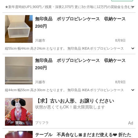
★新年度時給UP1,900円／残業・深夜2,375円 更に3か月毎に12万円の奨励金を含む
神奈川
藤沢市
その他
無印良品 ポリプロピレンケース 収納ケース
200円
川越市
8月9日
縦55cm 幅44cm 高さ24cm となります。 無印良品 IKEA ポリプロピレンケース
埼玉
川越市
収納家具
無印良品
無印良品 ポリプロピレンケース 収納ケース
200円
川越市
8月9日
縦44cm 幅55cm 高さ30cm となります。 無印良品 IKEA ポリプロピレンケース
埼玉
川越市
収納家具
ケース
【求】古いお人形、お譲りください
状態が悪くてもOK！最大限買取します
プリフラ
Ad
テーブル 不具合なし🎀まだまだ使える❤️ 折たた