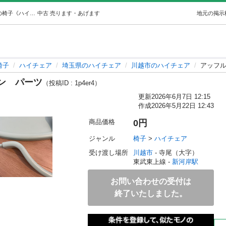
アッフルチェアーハーブグリーンパーツ (sasa) 新河岸の椅子《ハイチェア》の中古あげます・譲ります｜ジモティーで不用品の処分
中古
売ります・あげます
地元の掲示
椅子
ハイチェア
埼玉県のハイチェア
川越市のハイチェア
アッフ
ン パーツ
（投稿ID : 1p4er4）
更新
2026年6月7日 12:15
作成
2026年5月22日 12:43
商品価格
0円
ジャンル
椅子
 > 
ハイチェア
受け渡し場所
川越市
 - 寺尾（大字）
東武東上線 - 
新河岸駅
お問い合わせの受付は
終了いたしました。