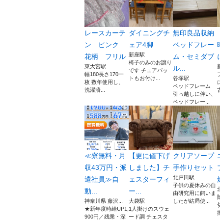
レースカーテ
ダイニングチ
無印良品収納
ン ピンク
ェア4脚
ベッドフレー
新座駅
花柄 フリル
ム・セミダブ
椅子のみのお譲り
東大宮駅
ル...
です チェアパッ
幅180長さ170一
トもお付け...
谷塚駅
枚 数年使用し、
ベッドフレーム
洗濯済...
引っ越しに伴い、
ベッドフレー...
≪寮無料・月
【更に値下げ
クリアソープ
収43万円・派
しました】チ
手作りセット
北戸田駅
遣社員≫自
ェスターフィ
子供の夏休みの自
動...
ー...
由研究用に飼いま
神奈川県 藤沢...
大袋駅
したが結局使...
★新年度時給UP1,
1人掛けのスウェ
900円／残業・深
ード調 チェスタ