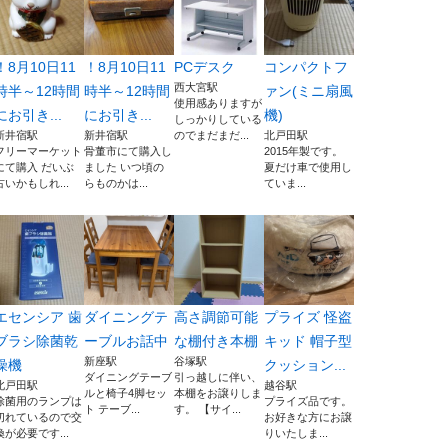
！8月10日11
！8月10日11
PCデスク
コンパクトフ
西大宮駅
時半～12時間
時半～12時間
ァン(ミニ扇風
使用感ありますが
にお引き...
にお引き...
機)
しっかりしている
新井宿駅
新井宿駅
のでまだまだ...
北戸田駅
フリーマーケット
骨董市にて購入し
2015年製です。
にて購入 だいぶ
ました いつ頃の
夏だけ車で使用し
古いかもしれ...
らものかは...
ていま...
エセンシア 歯
ダイニングテ
高さ調節可能
プライズ 怪盗
ブラシ除菌乾
ーブルお話中
な棚付き本棚
キッド 帽子型
新座駅
谷塚駅
燥機
クッション...
ダイニングテーブ
引っ越しに伴い、
北戸田駅
越谷駅
ルと椅子4脚セッ
本棚をお譲りしま
除菌用のランプは
プライズ品です。
ト テーブ...
す。 【サイ...
切れているので交
お好きな方にお譲
換が必要です...
りいたしま...