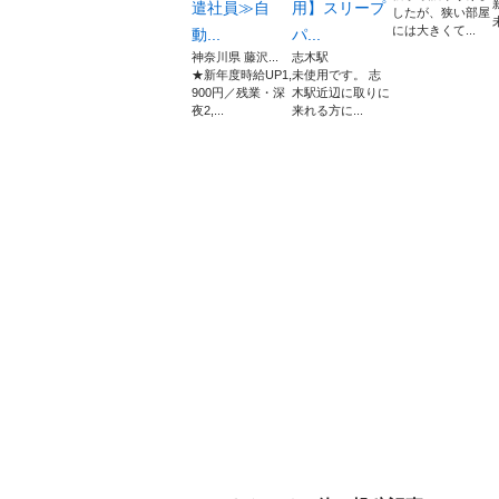
遣社員≫自
用】スリープ
したが、狭い部屋
には大きくて...
動...
パ...
神奈川県 藤沢...
志木駅
★新年度時給UP1,
未使用です。 志
900円／残業・深
木駅近辺に取りに
夜2,...
来れる方に...