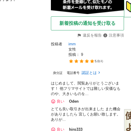
新着投稿の通知を受け取る
違反を報告
注意事項
投稿者
imm
女性
投稿： 
9
5.0
(
4
)
認証とは
身分証
電話番号
はじめまして、閲覧ありがとうございま
す！ 他フリマサイトでは難しい安価なも
のや、大きいものを...
良い
Oden
とても良い取引きが出来ました また機会
がありましたら 宜しくお願い致します。
ありが...
良い
hiro333