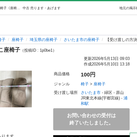
【受け渡しの方決定済み】もこもこ座椅子 (imm) 浦和の椅子《座椅子》の中古あげます・譲ります｜ジモティーで不用品の処分
中古
売ります・あげます
地元の掲示
椅子
座椅子
埼玉県の座椅子
さいたま市の座椅子
【受け渡しの方
こ座椅子
（投稿ID : 1p0be1）
更新
2026年5月13日 09:03
作成
2026年5月10日 13:18
商品価格
100円
ジャンル
椅子
 > 
座椅子
受け渡し場所
さいたま市
 - 緑区
 - 原山
JR東北本線(宇都宮線) - 
浦
和駅
お問い合わせの受付は
終了いたしました。
ります。
