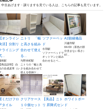
玉 中古あげます・譲りますを見ている人は、こちらの記事も見ています。
【オンライン
ニトリ 「幅
ソファーベッ
A1額縁備品
川越市駅
決済】分割リ
と高さを組み
ド
84×59（茶色の部
今羽駅
クライニング
合わせて使え
分含まない長さ）
ソファーベッドで
87...
式...
る...
オットマンと組み
浦和駅
与野本町駅
合わせるとベ...
【商品説明】 白
ニトリの「幅と高
色の合成皮革（レ
さを組み合わせて
...
使える収納ケ...
置くだけフロ
クリアケース
【美品】ニト
ホワイトボー
アタイル
１０個セット
リ 昇降式セン
ド