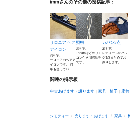
imm
さんのその他の投稿記事：
サロニア ヘア
照明
カバン3点
浦和駅
浦和駅
アイロン
156cmほどのリモ
レディースのバッ
浦和駅
コン付き間接照明
グ3点まとめてお
サロニアのヘアア
です。 ...
譲りします。...
イロンです。 何
年も使ってい...
関連の掲示板
中古あげます・譲ります
家具
椅子
座椅
ジモティー
売ります・あげます
家具