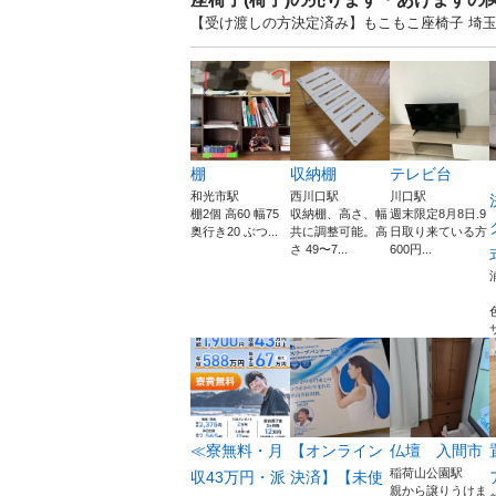
【受け渡しの方決定済み】もこもこ座椅子 埼
棚
収納棚
テレビ台
和光市駅
西川口駅
川口駅
棚2個 高60 幅75
収納棚、高さ、幅
週末限定8月8日.9
奥行き20 ぶつ...
共に調整可能。高
日取り来ている方
さ 49〜7...
600円...
ザ
≪寮無料・月
【オンライン
仏壇 入間市
稲荷山公園駅
収43万円・派
決済】【未使
親から譲りうけま