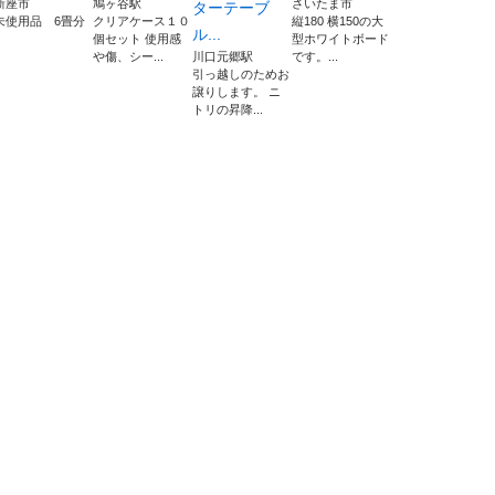
新座市
鳩ヶ谷駅
さいたま市
ターテーブ
未使用品 6畳分
クリアケース１０
縦180 横150の大
ル...
個セット 使用感
型ホワイトボード
や傷、シー...
川口元郷駅
です。...
引っ越しのためお
譲りします。 ニ
トリの昇降...