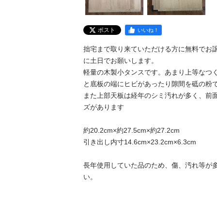
ポスト
いいね！
拙宅まで取り来ていただける方に無料でお譲
に土日でお願いします。

軽量の木製小タンスです。あまり上等なつ
と底板の端にヒビがあったり隙間を砥の粉で
また上部天板は経年のシミ汚れが多く、前
ズがあります

約20.2cm×約27.5cm×約27.2cm

引き出し内寸14.6cm×23.2cm×6.3cm

長年使用していた品のため、傷、汚れ等が
い。