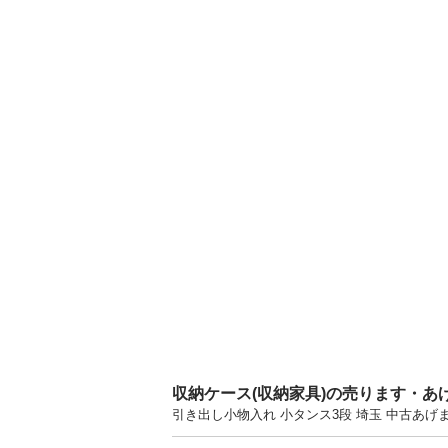
収納ケース(収納家具)の売ります・あ
引き出し小物入れ 小タンス3段 埼玉 中古あ