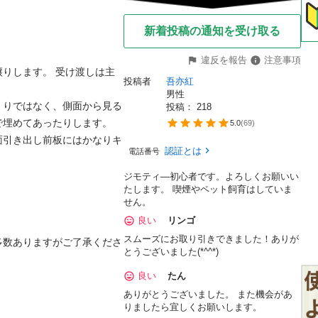
新着投稿の通知を受け取る
違反を報告
注意事項
りします。 受け渡しは主
投稿者
吾亦紅
男性
くりではなく、側面から見る
投稿： 
218
埋めてあったりします。

5.0
(
69
)
面引き出し前板にはかなりキ
認証とは
電話番号
ジモティ―初心者です。よろしくお願いい
たします。 喫煙やペット飼育はしていま
せん。
良い
リンゴ
スムーズにお取り引きできました！ありが
多数ありますがご了承くださ
とうございました(*^^*)
良い
たん
ありがとうございました。 また機会があ
りましたら宜しくお願いします。