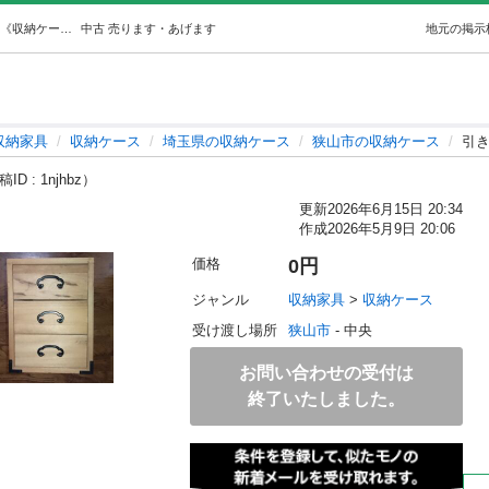
引き出し小物入れ 小タンス3段 (吾亦紅) 狭山の収納家具《収納ケース》の中古あげます・譲ります｜ジモティーで不用品の処分
中古
売ります・あげます
地元の掲示
収納家具
収納ケース
埼玉県の収納ケース
狭山市の収納ケース
引き
ID : 1njhbz）
更新
2026年6月15日 20:34
作成
2026年5月9日 20:06
価格
0円
ジャンル
収納家具
 > 
収納ケース
受け渡し場所
狭山市
 - 中央
お問い合わせの受付は
終了いたしました。