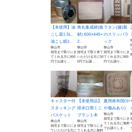
【未使用】油
角丸集成材(板
ラタン(籐)製
こし器1.5L、
材) 600×445×
のスリッパラ
油こし紙1...
2...
ック
狭山市
狭山市
狭山市
拙宅まで取りにき
拙宅まで取り来て
拙宅まで取りにき
てくれる方に800
いただける方に50
てくれる方に800
円でお譲り...
0円でお譲...
円でお譲り...
キャスター付
【未使用品】
夏用座布団(や
スタッキング
排水口用ミニ
や傷みあり)
狭山市
バスケット
ブラシ１本
拙宅まで取りにき
狭山市
狭山市
てくれる方に無料
拙宅まで取りにき
拙宅まで取りにき
でお譲りしま...
ていただける方に
てくれる方に無料