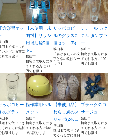
正方形畳マッ
【未使用・未
サッポロビー
チナール カク
ト
開封】サッシ
ルのグラス2
テル タンブラ
狭山市
用補助錠5個
個セット(B)...
ー
拙宅まで取りにき
狭山市
狭山市
セ...
ていただける方に
「春がきた」の文
拙宅まで取りにき
無料でお譲り...
狭山市
字と桜の絵はシー
てくれる方に100
拙宅まで取りにき
ルです。 ...
円でお譲り...
てくれる方に300
円でお譲り...
サッポロビー
軽作業用ヘル
【未使用品】
ブラックのコ
ルのグラス
メット
わらじ風のス
サージュ
狭山市
狭山市
狭山市
リッパ(24c...
拙宅まで取りにき
拙宅まで取りにき
拙宅まで取りにき
狭山市
てくれる方に無料
てくれる方に無料
てくれる方に100
拙宅まで取りにき
でお譲りしま...
でお譲りしま...
円でお譲り...
てくれる方に無料