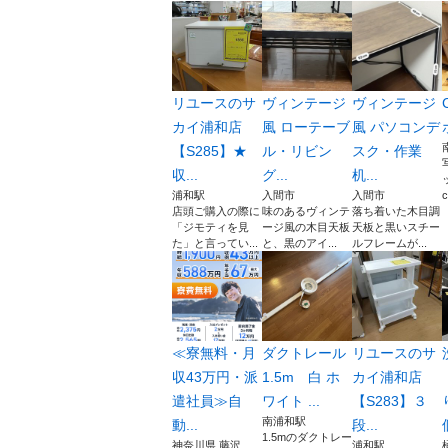
リユースのサ
ヴィンテージ
ヴィンテージ
カイ浦和店
風 ローテーブ
風 パソコンデ
【S285】★
ル・リビン
スク・作業
収...
グ...
机...
浦和駅
入間市
入間市
c
店頭ご購入の際に
味のあるヴィンテ
落ち着いた木目調
「ジモティを見
ージ風の木目天板
天板と黒いスチー
た」と言ってい...
と、黒のアイ...
ルフレームが...
≪寮無料・月
ダクトレール
リユースのサ
収43万円・派
1.5m 白 ホ
カイ浦和店
遣社員≫自
ワイト ...
【S283】３
南浦和駅
動...
段...
1.5mのダクトレー
神奈川県 藤沢...
浦和駅