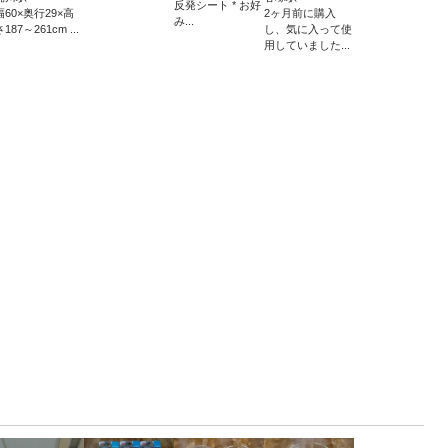
反発シート * お好
幅60×奥行29×高
2ヶ月前に購入
み...
さ187～261cm ...
し、気に入って使
用していました...