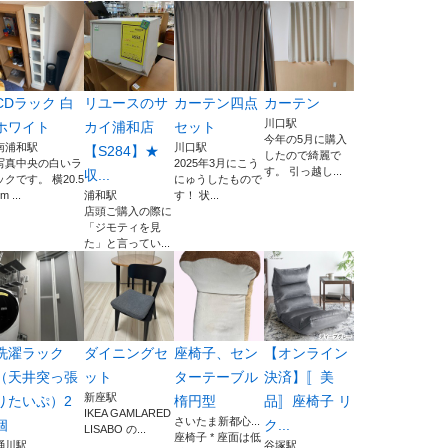
CDラック 白
リユースのサ
カーテン四点
カーテン
川口駅
ホワイト
カイ浦和店
セット
今年の5月に購入
南浦和駅
川口駅
【S284】★
したので綺麗で
写真中央の白いラ
2025年3月にこう
す。 引っ越し...
収...
ックです。 横20.5
にゅうしたもので
m ...
浦和駅
す！ 状...
店頭ご購入の際に
「ジモティを見
た」と言ってい...
洗濯ラック
ダイニングセ
座椅子、セン
【オンライン
（天井突っ張
ット
ターテーブル
決済】〚美
新座駅
りたいぷ）2
楕円型
品〛座椅子 リ
IKEA GAMLARED
さいたま新都心...
個
ク...
LISABO の...
座椅子 * 座面は低
桶川駅
谷塚駅