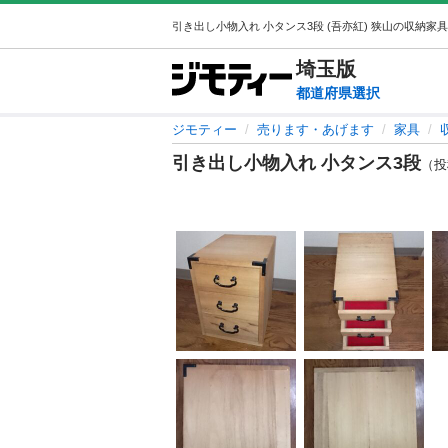
埼玉
版
都道府県選択
ジモティー
売ります・あげます
家具
引き出し小物入れ 小タンス3段
（投稿