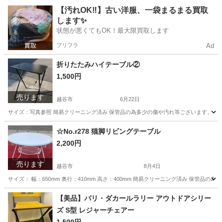
埼玉
越谷市
テーブル
【汚れOK‼️】古い洋服、一袋まるまる買取
します✨
状態が悪くてもOK！最大限買取します
プリフラ
Ad
折りたたみハイテーブル②
1,500円
売ります
越谷市
6月22日
サイズ：写真参照 簡易クリーニング済み 保管品の為多少の傷や汚れ等ございます。 ◎
埼玉
越谷市
オフィス用家具
杉戸町
☆No.r278 猫脚リビングテーブル
2,200円
売ります
越谷市
8月4日
サイズ： 幅：650mm 奥行：410mm 高さ：400mm 簡易クリーニング済み 保管
埼玉
越谷市
テーブル
リビング
【美品】パリ・ダカールラリー アウトドアシリー
ズ S型 レジャーチェアー