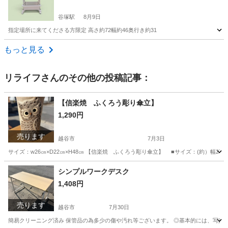
谷塚駅
8月9日
指定場所に来てくださる方限定 高さ約72幅約46奥行き約31
埼玉
草加市
谷塚駅
収納家具
プラワゴン
もっと見る
リライフ
さんのその他の投稿記事：
【信楽焼 ふくろう彫り傘立】
1,290円
売ります
越谷市
7月3日
サイズ：w26㎝×D22㎝×H48㎝ 【信楽焼 ふくろう彫り傘立】 ■サイズ：(約）幅27.
埼玉
越谷市
その他
ふくろう
シンプルワークデスク
1,408円
売ります
越谷市
7月30日
簡易クリーニング済み 保管品の為多少の傷や汚れ等ございます。 ◎基本的には、写真で