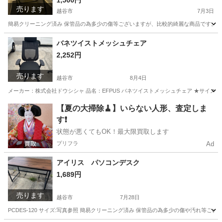
1,500円
売ります
越谷市
7月3日
簡易クリーニング済み 保管品の為多少の傷等ございますが、比較的綺麗な商品です。 ◎
埼玉
越谷市
椅子
パリ
バネツイストメッシュチェア
2,252円
売ります
越谷市
8月4日
メーカー：株式会社ドウシシャ 品名：EFPUS バネツイストメッシュチェア ★サイズ★ 外形寸法：H12
埼玉
越谷市
椅子
杉戸町
【夏の大掃除🧹】いらない人形、査定しま
す❗️
状態が悪くてもOK！最大限買取します
プリフラ
Ad
アイリス パソコンデスク
1,689円
売ります
越谷市
7月28日
PCDES-120 サイズ:写真参照 簡易クリーニング済み 保管品の為多少の傷や汚れ等