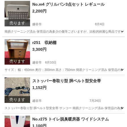
埼玉
越谷市
オフィス用家具
アイリス
No.m4 グリルパン3点セット レギュール
2,200円
売ります
越谷市
8月4日
簡易クリーニング済み 保管品の為多少の傷等ございますが、比較的綺麗な商品です。 ◎
埼玉
越谷市
キッチン家電
グリルパン
r251 収納棚
3,300円
売ります
越谷市
6月10日
サイズ： 幅：450mm 奥行：300mm 高さ：750mm 簡易クリーニング済み 保管
埼玉
越谷市
収納家具
杉戸町
ストッパー巻取り型 胴ベルト型安全帯
1,152円
売ります
越谷市
7月24日
ストッパー巻取り型 胴ベルト型安全帯 サンコー 簡易クリーニング済み 保管品の為多少
埼玉
越谷市
その他
安全帯
No.r275 トイレ脱臭暖房器 ワイドシステム
1,100円