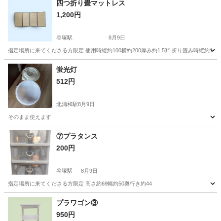
四つ折り畳マットレス
1,200円
谷塚駅
8月9日
指定場所に来てくださる方限定 使用時縦約100横約200厚み約1.5㌢ 折り畳み時縦約100横
埼玉
草加市
谷塚駅
カーペット/マット/ラグ
蛍光灯
512円
北浦和駅
8月9日
そのまま使えます
埼玉
さいたま市
北浦和駅
照明器具
⑦プラタンス
200円
谷塚駅
8月9日
指定場所に来てくださる方限定 高さ約69幅約50奥行き約44
埼玉
草加市
谷塚駅
収納家具
プラタンス
プラワゴン③
950円