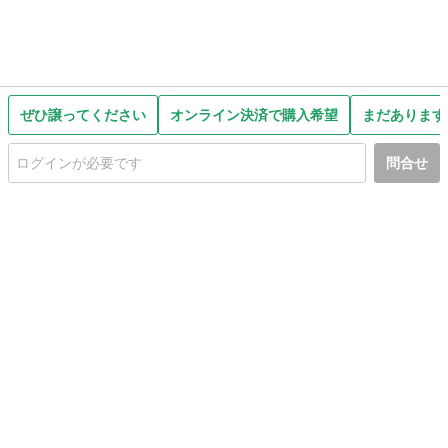
ぜひ譲ってください
オンライン決済で購入希望
まだあります
問合せ
初めての方へ
利用規約
プライバシーポリシー
プライバシー・ステートメント
健全化に資する運用方針
お問い合わせ
運営会社
サイトマップ
ご利用ガイド
フリーワードで探す
PC版で表示
都道府県選択