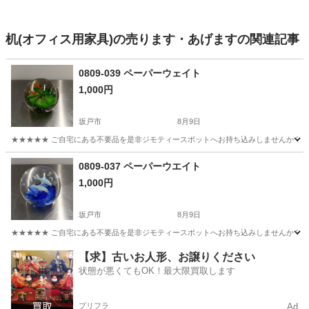
机(オフィス用家具)の売ります・あげますの関連記事
0809-039 ペーパーウェイト
1,000円
坂戸市
8月9日
★★★★★ ご自宅にある不要品を是非ジモティースポットへお持ち込みしませんか？ 家
埼玉
坂戸市
インテリア雑貨/小物
ペーパーウェイト
0809-037 ペーパーウエイト
1,000円
坂戸市
8月9日
★★★★★ ご自宅にある不要品を是非ジモティースポットへお持ち込みしませんか？ 家
埼玉
坂戸市
インテリア雑貨/小物
スポット
【求】古いお人形、お譲りください
状態が悪くてもOK！最大限買取します
プリフラ
Ad