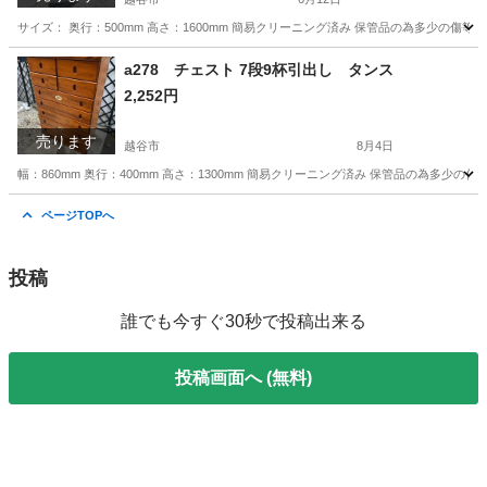
サイズ： 奥行：500mm 高さ：1600mm 簡易クリーニング済み 保管品の為多少の
埼玉
越谷市
ミラー/鏡
ミラー
a278 チェスト 7段9杯引出し タンス
2,252円
売ります
越谷市
8月4日
幅：860mm 奥行：400mm 高さ：1300mm 簡易クリーニング済み 保管品の為多
埼玉
越谷市
収納家具
チェスト
ページTOPへ
投稿
誰でも今すぐ30秒で投稿出来る
投稿画面へ (無料)