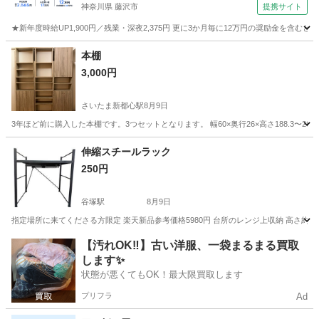
神奈川県 藤沢市
提携サイト
★新年度時給UP1,900円／残業・深夜2,375円 更に3か月毎に12万円の奨励金を含む
神奈川
藤沢市
その他
本棚
3,000円
さいたま新都心駅
8月9日
3年ほど前に購入した本棚です。3つセットとなります。 幅60×奥行26×高さ188.3〜
埼玉
さいたま市
さいたま新都心駅
収納家具
伸縮スチールラック
250円
谷塚駅
8月9日
指定場所に来てくださる方限定 楽天新品参考価格5980円 台所のレンジ上収納 高さ約52奥行き約
埼玉
草加市
谷塚駅
収納家具
楽天
【汚れOK‼️】古い洋服、一袋まるまる買取
します✨
状態が悪くてもOK！最大限買取します
プリフラ
Ad