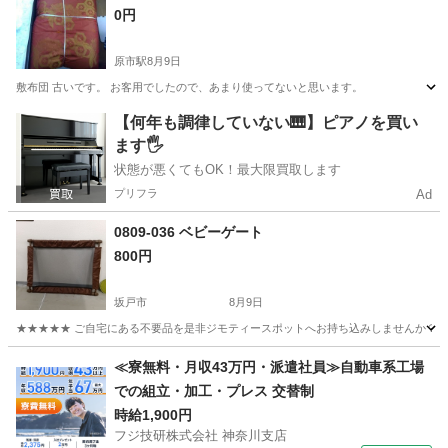
0円
原市駅
8月9日
敷布団 古いです。 お客用でしたので、あまり使ってないと思います。
埼玉
上尾市
原市駅
寝具
敷布団
【何年も調律していない🎹】ピアノを買い
ます🖐️
状態が悪くてもOK！最大限買取します
プリフラ
Ad
0809-036 ベビーゲート
800円
坂戸市
8月9日
★★★★★ ご自宅にある不要品を是非ジモティースポットへお持ち込みしませんか？ 家
埼玉
坂戸市
収納家具
スポット
≪寮無料・月収43万円・派遣社員≫自動車系工場
での組立・加工・プレス 交替制
時給1,900円
フジ技研株式会社 神奈川支店