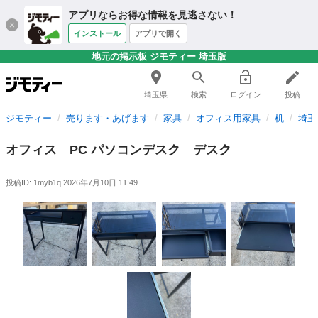
アプリならお得な情報を見逃さない！
インストール
アプリで開く
地元の掲示板 ジモティー 埼玉版
埼玉県
検索
ログイン
投稿
ジモティー
売ります・あげます
家具
オフィス用家具
机
埼玉
オフィス PC パソコンデスク デスク
投稿ID: 1myb1q
2026年7月10日 11:49