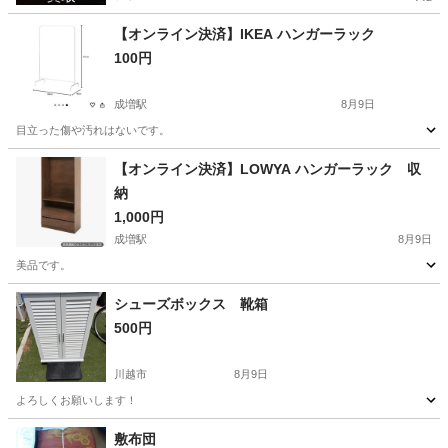
【オンライン決済】IKEA ハンガーラック
100円
成増駅
8月9日
目立った傷や汚れはないです。
埼玉
和光市
成増駅
収納家具
【オンライン決済】LOWYA ハンガーラック 収
納
1,000円
成増駅
8月9日
美品です。
埼玉
和光市
成増駅
収納家具
ロウヤ
シューズボックス 靴箱
500円
川越市
8月9日
よろしくお願いします！
埼玉
川越市
家具
敷布団