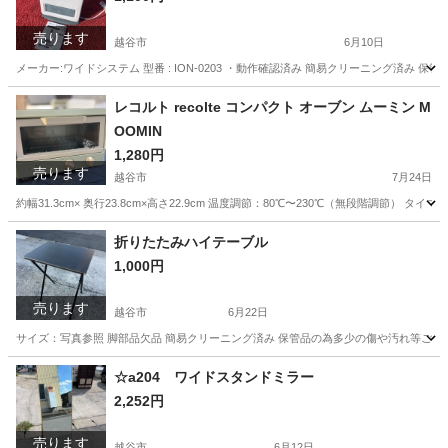
売ります
越谷市
6月10日
メーカー:ワイドシステム 型番 : ION-0203 ・動作確認済み 簡易クリーニング済
埼玉
越谷市
季節、空調家電
システム
レコルト recolte コンパクト オーブン ムーミン M
OOMIN
1,280円
売ります
越谷市
7月24日
約幅31.3cm× 奥行23.8cm×高さ22.9cm 温度調節：80℃〜230℃（無段階調節
埼玉
越谷市
キッチン家電
MOOMIN
折りたたみハイテーブル
1,000円
売ります
越谷市
6月22日
サイズ：写真参照 脚部品欠品 簡易クリーニング済み 保管品の為多少の傷や汚れ等ござ
埼玉
越谷市
オフィス用家具
杉戸町
☆a204 ワイドスタンドミラー
2,252円
売ります
越谷市
6月12日