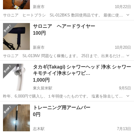
新座市
10月22日
サロニア ヒートブラシ SL-012BKS 数回使用品です。 最後に使っ
たあとそのまま置いていたため、少し埃を被っています。 25日午前中
埼玉
新座市
美容家電
ヒートブラシ
サロニア ヘアードライヤー
までに取りに来てくれる方を探しています。 家の前まで取りに来て頂
100円
く事になりますので...
新座市
10月20日
サロニア SL-013NV 問題なく稼働します。 25日まで、出来るだけ早
く取りに来てくれる方を優先させて頂きます。 宜しくお願いします。
埼玉
新座市
美容家電
サロニア
タカギ(Takagi) シャワーヘッド 浄水 シャワー
キモチイイ浄水シャワピ…
1,000円
東久留米駅
9月5日
昨年、6,000円で購入し、１年弱使ったものです。 塩素を除去して髪
やお肌にやさしい水へ。 美容や皮膚の乾燥が気になる方や乳幼児やご
埼玉
新座市
東久留米駅
美容家電
Takagi
トレーニング用アームバー
老人など皮膚バリア機能が弱い方にオススメです。 浄水ON/OFF切替
0円
が可能です。 浴室の掃...
志木駅
7月13日