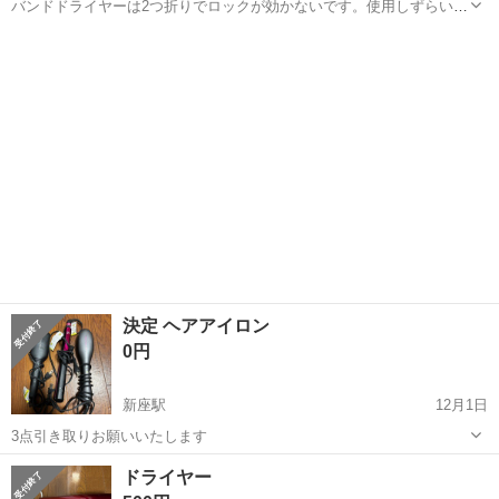
バンドドライヤーは2つ折りでロックが効かないです。使用しずらいか
もしれません クルクルドライヤー 水入れてスチーム可 共に気になら
埼玉
新座市
新座駅
美容家電
ドライヤー
ない方 年内処分
決定 ヘアアイロン
0円
新座駅
12月1日
3点引き取りお願いいたします
埼玉
新座市
新座駅
美容家電
ヘアアイロン
ドライヤー