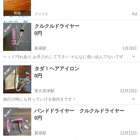
Ad
プリフラ
クルクルドライヤー
0円
新座駅
1月18日
ヘッド汚れあり お手入れして下さい そんなに使い込んでないです
埼玉
新座市
新座駅
美容家電
ドライヤー
タダ！ヘアアイロン
0円
東久留米駅
12月13日
旅行の時にも持っていける袋付きです！
埼玉
新座市
東久留米駅
美容家電
ヘアアイロン
バンドドライヤー クルクルドライヤー
0円
新座駅
12月11日