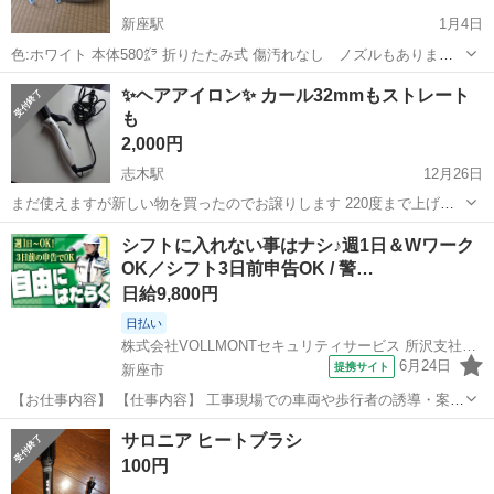
新座駅
1月4日
色:ホワイト 本体580㌘ 折りたたみ式 傷汚れなし ノズルもあります
ペルチェ式ナノイーシステム コード1.7M 高さ23.1×21.1奥行10.4㌢ 手
埼玉
新座市
新座駅
美容家電
ドライヤー
✨ヘアアイロン✨ カール32mmもストレート
渡しできる方でお願いします。
も
2,000円
志木駅
12月26日
まだ使えますが新しい物を買ったのでお譲りします 220度まで上げら
れます 取りにきてくださる方 よろしくお願いいたします
埼玉
新座市
志木駅
美容家電
ヘアアイロン
シフトに入れない事はナシ♪週1日＆Wワーク
OK／シフト3日前申告OK / 警…
日給9,800円
日払い
株式会社VOLLMONTセキュリティサービス 所沢支社【日勤】(9)
6月24日
提携サイト
新座市
【お仕事内容】 【仕事内容】 工事現場での車両や歩行者の誘導・案内
などをお願いします！ 経験・年齢・学歴は一切不問！応募された方と
埼玉
新座市
警備員
サロニア ヒートブラシ
は必ず面接します★ ＜給与＞ 日給9,800円～11,300円 ┗一律手当含む
100円
?交通費規...