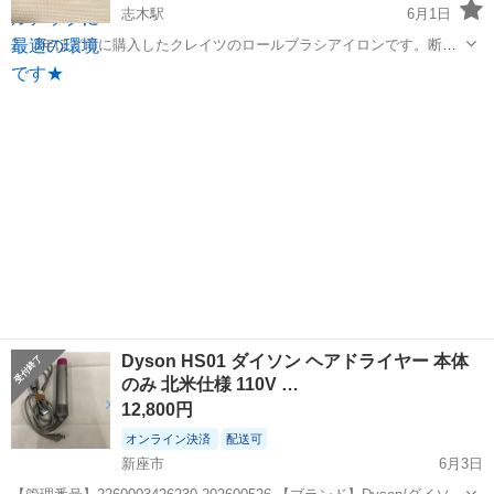
志木駅
6月1日
2、3年ほど前に購入したクレイツのロールブラシアイロンです。断捨
離の為、出品します。 【購入時価格】1万円ぐらい 【傷などの状態】
埼玉
新座市
志木駅
美容家電
ロールブラシアイロン
2、3回しか使ってないので、新品同様です！ 【アピールポイント】折
りたたみ式でポーチ付きなの...
Dyson HS01 ダイソン ヘアドライヤー 本体
のみ 北米仕様 110V …
12,800円
オンライン決済
配送可
新座市
6月3日