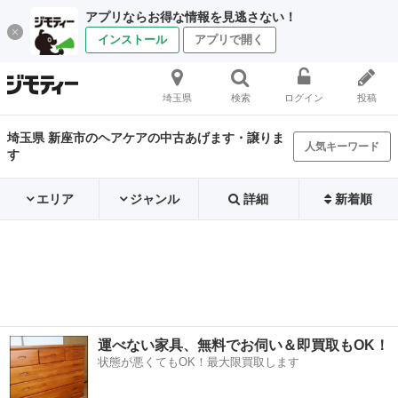
アプリならお得な情報を見逃さない！
インストール
アプリで開く
埼玉県
検索
ログイン
投稿
埼玉県 新座市のヘアケアの中古あげます・譲りま
人気キーワード
す
エリア
ジャンル
詳細
新着順
運べない家具、無料でお伺い＆即買取もOK！
状態が悪くてもOK！最大限買取します