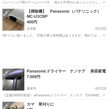
トレーニング用のアームバーです。 強さが不明のためジャンクとして
出品致します。 使用に伴う多少の傷があります。 中古品のため、
埼玉
新座市
志木駅
美容家電
ジャンク
【掃除機】 Panasonic（パナソニック）
NC、NRにてご理解のあるお取引をお願いいたします。
MC-U1CBP
400円
志木駅
4月23日
5年ぐらい使いました。 写真の通り使用感はありますが、壊れてはい
ないので必要な方に使ってもらえれば思います。 マンションまで来て
埼玉
新座市
志木駅
美容家電
Panasonic
くれる方限定でお願いします。 使用者 女性 非喫煙者 ペット無 ※受け
渡しは男性です
Panasonicドライヤー ナノケア 美容家電
7,000円
新座市
4月21日
《定価33000円程度》 ●Panasonicドライヤー ナノケア EH-NA0E●
少し焦げくさい時があるので、お安く出品しております。 所々、塗装
埼玉
新座市
美容家電
ナノケア
カマ 草刈りに
が剥がれている箇所あります。 神経質な方はご遠慮ください。