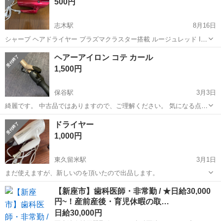
500円
志木駅
8月16日
シャープ ヘアドライヤー プラズマクラスター搭載 ルージュレッド IB-
GP9-R 3〜4年前に購入し、2年ほど使用していました。 【購入時価
埼玉
新座市
志木駅
美容家電
ヘアドライヤー
ヘアーアイロン コテ カール
格】約15,000円 新しいヘアドライヤーを購入したためお譲りいたしま
1,500円
す。 箱...
保谷駅
3月3日
綺麗です。 中古品ではありますので、ご理解ください。 気になる点が
あれば先に聞いてください。 ノークレームノーリターンでお願いしま
埼玉
新座市
保谷駅
美容家電
コテ
ドライヤー
す。
1,000円
東久留米駅
3月1日
まだ使えますが、新しいのを頂いたので出品します。
埼玉
新座市
東久留米駅
美容家電
ドライヤー
【新座市】歯科医師・非常勤 / ★日給30,000
円~！産前産後・育児休暇の取…
日給30,000円