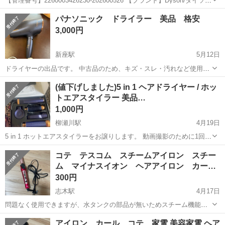
【管理番号】2260003426230-202600526 【ブランド】Dyson/ダイソン
【アイテム】リビング家電 【型番】HS01 【対象】ユニセックス 【付
埼玉
新座市
美容家電
ダイソン
パナソニック ドライラー 美品 格安
属品】 なし 【商品...
3,000円
新座駅
5月12日
ドライヤーの出品です。 中古品のため、キズ・スレ・汚れなど使用感
があります。 まだ使用可能な状態です。 詳細は画像にてご確認くださ
埼玉
新座市
新座駅
美容家電
パナソニック
(値下げしました)5 in 1 ヘアドライヤー / ホッ
い。 現状渡し、ノークレーム・ノーリターンでお願いいたします。 中
トエアスタイラー 美品…
古品のため、キズ・スレ・汚...
1,000円
柳瀬川駅
4月19日
5 in 1 ホットエアスタイラーをお譲りします。 動画撮影のために1回だ
け使用しました。 他にもドライヤーがあるため、使う機会がなく出品
埼玉
新座市
柳瀬川駅
美容家電
ノーブランド
コテ テスコム スチームアイロン スチー
します。 ブランド名は不明（ノーブランド）です。 状態はとてもきれ
ム マイナスイオン ヘアアイロン カー…
いで、ほぼ未使用に...
300円
志木駅
4月17日
問題なく使用できますが、水タンクの部品が無いためスチーム機能が
使用できません。 商品は大きな傷などなく美品です。 ご理解いただけ
埼玉
新座市
志木駅
美容家電
スチーム
アイロン カール コテ 家電 美容家電 ヘア
る方のみお願いします。