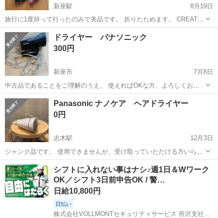
新座駅
8月19日
旅行に1度持って行ったのみで美品です。 折りたためます。 CREATE
ION
埼玉
新座市
新座駅
美容家電
ブラシ
ドライヤー パナソニック
300円
新座市
7月8日
中古品であることをご理解のうえ、 使えればOKな方、よろしくお願
いします。
埼玉
新座市
美容家電
ドライヤー
Panasonic ナノケア ヘアドライヤー
0円
志木駅
12月3日
ジャンク品です。 使用できませんが、受け取っていただける方いらっ
しゃいましたらぜひ。
埼玉
新座市
志木駅
美容家電
ヘアドライヤー
シフトに入れない事はナシ♪週1日＆Wワーク
OK／シフト3日前申告OK / 警…
日給10,800円
日払い
株式会社VOLLMONTセキュリティサービス 所沢支社【夜勤】(19)