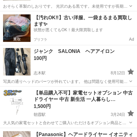
おそらく革製のしおりです。 光沢のある黒です。未使用ですが長期間
自宅にて保存しておりました。 大きさは本体の四角い部分 約100㎜
埼玉
新座市
柳瀬川駅
美容家電
【汚れOK‼️】古い洋服、一袋まるまる買取し
×25㎜ リボンの部分は根元から 約80㎜ です。
ます✨
状態が悪くてもOK！最大限買取します
Ad
プリフラ
ジャンク SALONIA ヘアアイロン
100円
志木駅
8月12日
写真の通りヘッドのパーツが外れています。 他は問題なく使用可能で
す。
埼玉
新座市
志木駅
美容家電
SALONIA
【単品購入不可】家電セットオプション 中古
ドライヤー 中古 新生活 一人暮らし…
1,500円
朝霞駅
3月24日
大人気の家電セットと合わせてご購入いただけるオプション商品とな
ります。 ※単品購入できません。当店の家電セットを購入すると同時
埼玉
新座市
朝霞駅
美容家電
商品
【Panasonic】ヘアードライヤー イオニティ
に配達出来る追加商品です。 ※家電セットオプションは全国配送を行