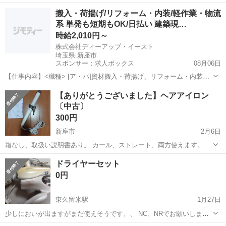
ル乾燥。 軽くて使いやすい、重さ約475 gの軽量モデル★2。 速乾ノズ
埼玉
新座市
志木駅
美容家電
ヘアドライヤー
搬入・荷揚げ/リフォーム・内装/軽作業・物流
ルで長い髪・多い髪も、毛束をほぐして、 スピーディーに乾燥 ...
系 単発も短期もOK/日払い 建築現…
時給2,010円～
株式会社ディーアップ・イースト
埼玉県 新座市
スポンサー：求人ボックス
08月06日
【仕事内容】<職種> [ア・パ]資材搬入・荷揚げ、リフォーム・内装、
軽作業・物流その他 <雇用形態> アルバイト・パート <給与> [ア・パ]
アルバイト・パート
【ありがとうございました】ヘアアイロン
時給2,010円～ 交通費:全額支給 交通費往復700円以上から支給 (自宅～
〔中古〕
勤務地)...
300円
新座市
2月6日
箱なし、取扱い説明書あり。 カール、ストレート、両方使えます。 こ
ちらは車を所有しておりませんので、取りに来ていただける方にお譲
埼玉
新座市
美容家電
ヘアアイロン
ドライヤーセット
りしたいと思っています。
0円
東久留米駅
1月27日
少しにおいが出ますがまだ使えそうです、、 NC、NRでお願いしま
す。 #ドライヤー