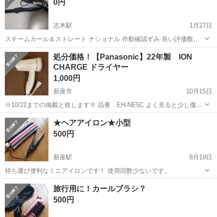
0円
志木駅
1月27日
スチームカール＆ストレート ナショナル 作動確認ずみ 良い評価数で
厳選致します 普通、悪い評価1つでもある方はご遠慮下さい
埼玉
新座市
志木駅
美容家電
スチーム
処分価格！【Panasonic】22年製 ION
CHARGE ドライヤー
1,000円
新座市
10月15日
※10/22までの掲載と致します※ 品番 EH-NE5C よく見ると少し傷は
ありますが、機能には問題ありません。
埼玉
新座市
美容家電
ION
★ヘアアイロン★小型
500円
新座駅
8月19日
持ち運び便利なミニアイロンです！ 使用回数少ないです。
埼玉
新座市
新座駅
美容家電
ヘアアイロン
旅行用に！カールブラシ？
500円