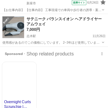
6月24日
提携サイト
新座市
【お仕事内容】 【仕事内容】 工事現場での車両や歩行者の誘導・案内
などをお願いします！ 経験・年齢・学歴は一切不問！応募された方と
埼玉
新座市
警備員
サテニーク バランスイオン ヘアドライヤー
は必ず面接します★ ＜給与＞ 日給10,800円～12,300円 ┗一律手当含
アムウェイ
む ?交通費...
7,000円
志木駅
11月26日
使用感があるのでこの価格にしています。 2~3年ほど使用していまし
た。 フィルターは取り外し可能です。 受け渡し場所は都内もしくは埼
埼玉
新座市
志木駅
美容家電
サテニーク
玉県内で相談可能ですが、取りに来ていただける方を優先します。