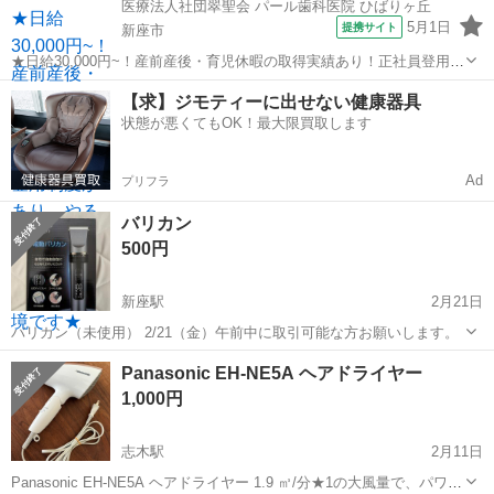
医療法人社団翠聖会 パール歯科医院 ひばりヶ丘
5月1日
提携サイト
新座市
★日給30,000円~！産前産後・育児休暇の取得実績あり！正社員登用制
度があり、やる気次第でキャリアアップできる環境です★ 日給：
埼玉
新座市
その他
【求】ジモティーに出せない健康器具
30,000円~45,000円 ※給与は経験・能力を考慮して決定 アクセス：池
状態が悪くてもOK！最大限買取します
袋線 ひば...
Ad
プリフラ
バリカン
500円
新座駅
2月21日
バリカン（未使用） 2/21（金）午前中に取引可能な方お願いします。
埼玉
新座市
新座駅
美容家電
バリカン
Panasonic EH-NE5A ヘアドライヤー
1,000円
志木駅
2月11日
Panasonic EH-NE5A ヘアドライヤー 1.9 ㎥/分★1の大風量で、パワフ