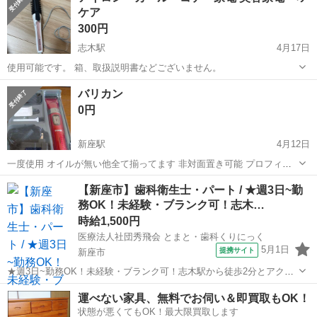
ケア
300円
志木駅
4月17日
使用可能です。 箱、取扱説明書などございません。
埼玉
新座市
志木駅
美容家電
バリカン
0円
新座駅
4月12日
一度使用 オイルが無い他全て揃ってます 非対面置き可能 プロフィー
ルご覧ください
埼玉
新座市
新座駅
美容家電
バリカン
【新座市】歯科衛生士・パート / ★週3日~勤
務OK！未経験・ブランク可！志木…
時給1,500円
医療法人社団秀飛会 とまと・歯科くりにっく
5月1日
提携サイト
新座市
★週3日~勤務OK！未経験・ブランク可！志木駅から徒歩2分とアクセ
ス良好なので、毎日快適に通勤できます★ 時給： 1,500円~ アクセ
埼玉
新座市
歯科衛生士
運べない家具、無料でお伺い＆即買取もOK！
ス：東上線 志木 徒歩2分 オススメコメント ●週3日~勤務が可能です。
状態が悪くてもOK！最大限買取します
ライフスタ...