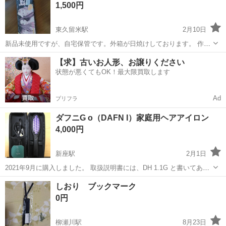
1,500円
駅まで取りに来てくれる方限定です。
東久留米駅
2月10日
新品未使用ですが、自宅保管です。外箱が日焼けしております。 作動
は確認しておりません。 #ギャル
埼玉
新座市
東久留米駅
美容家電
新品
【求】古いお人形、お譲りください
状態が悪くてもOK！最大限買取します
Ad
プリフラ
ダフニG o（DAFN I）家庭用ヘアアイロン
4,000円
新座駅
2月1日
2021年9月に購入しました。 取扱説明書には、DH 1.1G と書いてあり
ます。 月に数回使用した程度です。 日本国内専用です。 自宅まで取
埼玉
新座市
新座駅
美容家電
ヘアアイロン
しおり ブックマーク
りに来て下さる場合は、3000円でお願いします。 郵送ご希望の方
0円
は、...
柳瀬川駅
8月23日