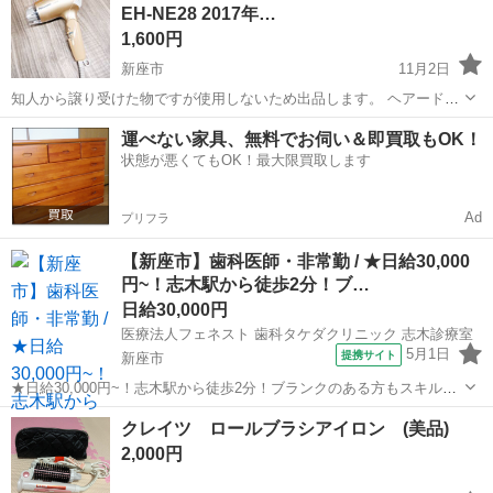
EH-NE28 2017年…
っておりません。 ...
1,600円
新座市
11月2日
知人から譲り受けた物ですが使用しないため出品します。 ヘアードラ
イヤーになります。 商品詳細に関してはメーカーHP等でご確認下さ
埼玉
新座市
美容家電
ヘアードライヤー
運べない家具、無料でお伺い＆即買取もOK！
い。 使用や保管等に伴う傷みや汚れ等があります。 通電、動作確認済
状態が悪くてもOK！最大限買取します
み。 ...
Ad
プリフラ
【新座市】歯科医師・非常勤 / ★日給30,000
円~！志木駅から徒歩2分！ブ…
日給30,000円
医療法人フェネスト 歯科タケダクリニック 志木診療室
5月1日
提携サイト
新座市
★日給30,000円~！志木駅から徒歩2分！ブランクのある方もスキルア
ップに最適の環境です★ 日給： 30,000円~ アクセス：東上線 志木 徒
埼玉
新座市
その他
クレイツ ロールブラシアイロン (美品)
歩2分 オススメコメント ●日給30,000円~の高水準です。週1日~勤...
2,000円