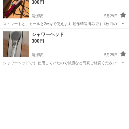
300円
清瀬駅
5月29日
ストレートと、カールと2wayで使えます 動作確認済みです 4枚目のよ
うにヒビが入ってますが 使用には問題ないかと思います 自宅付近まで
埼玉
新座市
清瀬駅
美容家電
コテ
シャワーヘッド
取りに来ていただけると 助かります◎
300円
清瀬駅
5月29日
シャワーヘッドです 使用していたので状態など写真ご確認ください！
自宅まで取りに来ていただける方限定です
埼玉
新座市
清瀬駅
美容家電