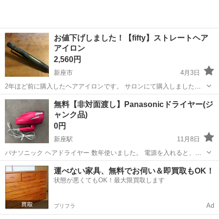
お値下げしました！【fifty】ストレートヘア
アイロン
2,560円
新座市
4月3日
2年ほど前に購入したヘアアイロンです。 サロンにて購入しました。
【購入時価格】12000円ぐらい 【状態】使用感はありますが、普通に
埼玉
新座市
美容家電
ヘアアイロン
無料【非対面渡し】Panasonicドライヤー(ジ
使えます。 中古品のため状態などが目安であることをご了承いただけ
ャンク品)
る方のみお問い合わせく...
0円
新座駅
11月8日
パナソニック ヘアドライヤー 数年使いました。 電源を入れると、コ
ードの角度によっては風が出ますが、高頻度で止まります。 また、ケ
埼玉
新座市
新座駅
美容家電
ドライヤー
運べない家具、無料でお伺い＆即買取もOK！
ーブル接続口あたりから発煙も多少見られるため、危険ですので一般
状態が悪くてもOK！最大限買取します
的な使用はなさらず、修理前提も...
Ad
プリフラ