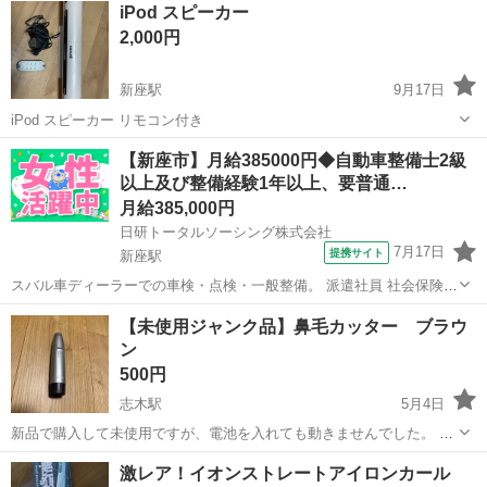
iPod スピーカー
2,000円
新座駅
9月17日
iPod スピーカー リモコン付き
埼玉
新座市
新座駅
美容家電
iPod
【新座市】月給385000円◆自動車整備士2級
以上及び整備経験1年以上、要普通…
月給385,000円
日研トータルソーシング株式会社
7月17日
提携サイト
新座駅
スバル車ディーラーでの車検・点検・一般整備。 派遣社員 社会保険完
備、有給休暇制度有、通勤交通費支給、ワンルーム寮完備、赴任旅費
埼玉
新座市
新座駅
工場
【未使用ジャンク品】鼻毛カッター ブラウ
支給、制服貸与 ※勤務先による 自動車整備士2級以上及び整備経験1年
ン
以上、要普通自動車免許...
500円
志木駅
5月4日
新品で購入して未使用ですが、電池を入れても動きませんでした。 接
触が少し悪いだけの気がしますが、修理できる腕がないので出品しま
埼玉
新座市
志木駅
美容家電
ジャンク品
激レア！イオンストレートアイロンカール
す。 箱無しで本体のみです。 志木駅近くのマンション、もしくは志木