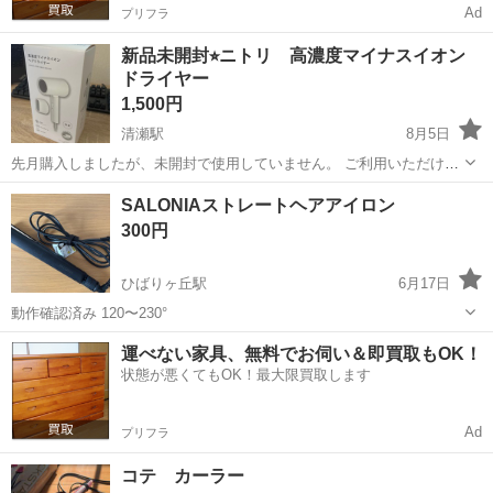
Ad
プリフラ
新品未開封⭐︎ニトリ 高濃度マイナスイオン
ドライヤー
1,500円
清瀬駅
8月5日
先月購入しましたが、未開封で使用していません。 ご利用いただける
方にお譲り出来ればと思います。
埼玉
新座市
清瀬駅
美容家電
SALONIAストレートヘアアイロン
300円
ひばりヶ丘駅
6月17日
動作確認済み 120〜230°
埼玉
新座市
ひばりヶ丘駅
美容家電
運べない家具、無料でお伺い＆即買取もOK！
状態が悪くてもOK！最大限買取します
Ad
プリフラ
コテ カーラー