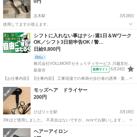
0円
志木駅
3月28日
使用してますが使えます。
埼玉
新座市
志木駅
美容家電
カマ
シフトに入れない事はナシ♪週1日＆Wワーク
OK／シフト3日前申告OK / 警…
日給9,800円
日払い
株式会社VOLLMONTセキュリティサービス 川越支社_日勤(21)
6月24日
提携サイト
新座市
【お仕事内容】 【仕事内容】 工事現場での車両や歩行者の誘導・案内
などをお願いします！ 経験・年齢・学歴は一切不問！応募された方と
埼玉
新座市
警備員
モッズヘア ドライヤー
は必ず面接します★ ＜給与＞ 日給9,800円～11,300円 ┗一律手当含む
200円
?交通費規...
ひばりヶ丘駅
3月19日
3年ほど使用しました。 不具合はないですが、ncnrでお願いします。
受け渡しは新座市栗原です。 近くならバイクか自転車で持っていけま
埼玉
新座市
ひばりヶ丘駅
美容家電
モッズヘア
ヘアーアイロン
す。 よろしくお願いします。