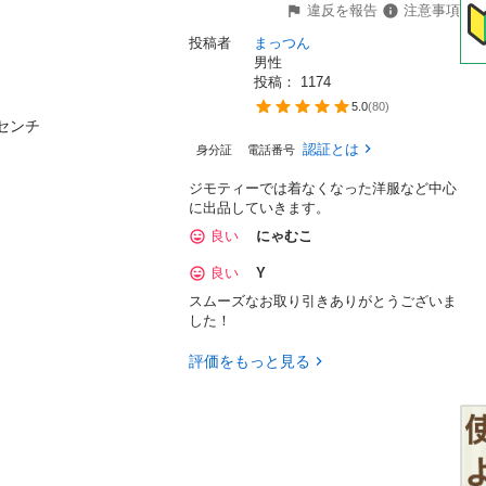
違反を報告
注意事項
投稿者
まっつん
男性
投稿： 
1174
5.0
(
80
)
センチ
認証とは
身分証
電話番号
ジモティーでは着なくなった洋服など中心
に出品していきます。
良い
にゃむこ
良い
Y
スムーズなお取り引きありがとうございま
した！
評価をもっと見る