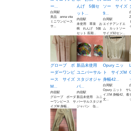
ー...
んげ 5個セ
ソー サイズ
白岡駅
ット...
9...
美品 anna vita
内宿駅
白岡駅
ミニワンピース
未使用 翠泉 お
エイチアンドエ
サ...
椀 れんげ 5個
ム カットソー
セット 長期...
サイズ92セン...
グローブ ボ
新品未使用
Opury ニッ
ーダーワンピ
ユニバーサル
ト サイズM
ース サイズ
スタジオジャ
身幅42...
白岡駅
M...
パ...
Opury ニット サ
内宿駅
内宿駅
イズM 身幅42、着
グローブ ボーダ
新品未使用 ユニ
丈...
ーワンピース サ
バーサルスタジオ
イズM 身幅...
ジャパン 缶...