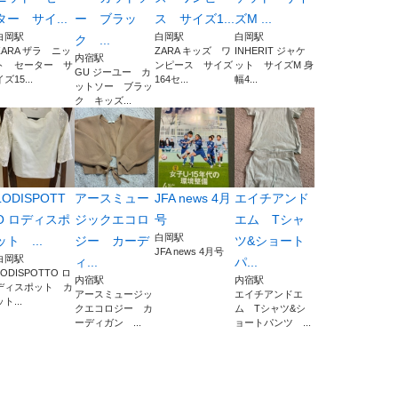
ター サイ...
ー ブラッ
ス サイズ1...
ズM ...
白岡駅
白岡駅
白岡駅
ク ...
ZARA ザラ ニッ
ZARA キッズ ワ
INHERIT ジャケ
内宿駅
ト セーター サ
ンピース サイズ
ット サイズM 身
GU ジーユー カ
イズ15...
164セ...
幅4...
ットソー ブラッ
ク キッズ...
LODISPOTT
アースミュー
JFA news 4月
エイチアンド
O ロディスポ
ジックエコロ
号
エム Tシャ
白岡駅
ット ...
ジー カーデ
ツ&ショート
JFA news 4月号
白岡駅
ィ...
パ...
LODISPOTTO ロ
内宿駅
内宿駅
ディスポット カ
アースミュージッ
エイチアンドエ
ット...
クエコロジー カ
ム Tシャツ&シ
ーディガン ...
ョートパンツ ...