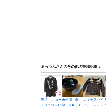
まっつん
さんのその他の投稿記事：
美品 anna vi
未使用 翠
エイチアンド
ta ミニワンピ
泉 お椀 れ
エム カット