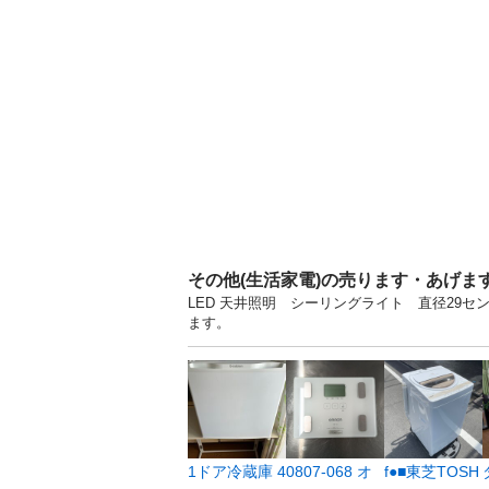
その他(生活家電)の売ります・あげま
LED 天井照明 シーリングライト 直径29セ
ます。
1ドア冷蔵庫 4
0807-068 オ
f●■東芝TOSH