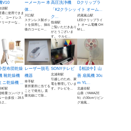
機V10
ーメーカー 本
高圧洗浄機
Dクリップラ
加須駅
体...
「K2クラシッ
イト オーム...
普通に使用できま
川口駅
武蔵嵐山駅
ク...
す。 コードレス
ステンレス製ポッ
LEDクリップライ
クリーナーな...
指扇駅
トを採用し、抽出
ト オーム電機 OH
ご覧いただきあり
後のコーヒー...
M L...
がとうございま
す。 ケルヒ...
小型布団乾燥
レーザー脱毛
SONYテレビ
【相談中】山
北浦和駅
機 靴乾燥機
機器
善 扇風機 30c
引越しのため、家
幸手駅
ミニ乾燥機 ...
m YL...
電を整理していま
要所要所に当てる
新町駅
す。テレビを...
北越谷駅
ことで発光し 直
超軽量コンパクト
山善（YAMAZE
接光線にて除...
＆一台多役：28.5
N）の30cmリビン
5.2...
グ扇風...