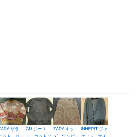
ZARA ザラ
GU ジーユ
ZARA キッ
INHERIT ジャ
ニット セー
ー カットソ
ズ ワンピー
ケット サイ