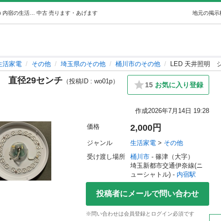
LED 天井照明シーリングライト直径29センチ (まっつん) 内宿の生活家電《その他》の中古あげます・譲ります｜ジモティーで不用品の処分
中古
売ります・あげます
地元の掲示
生活家電
その他
埼玉県のその他
桶川市のその他
LED 天井照明
 直径29センチ
（投稿ID : wo01p）
15
お気に入り登録
作成
2026年7月14日 19:28
価格
2,000円
ジャンル
生活家電
 > 
その他
受け渡し場所
桶川市
 - 篠津（大字）
埼玉新都市交通伊奈線(ニ
ューシャトル) - 
内宿駅
投稿者にメールで問い合わせ
※問い合わせは会員登録とログイン必須です