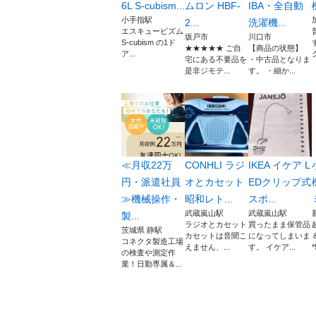
6L S-cubism...
ムロン HBF-
IBA・全自動
小手指駅
2...
洗濯機...
エスキュービズム
坂戸市
川口市
S-cubism の1ド
★★★★★ ご自
【商品の状態】
ア...
宅にある不要品を
・中古品となりま
是非ジモテ...
す。 ・細か...
≪月収22万
CONHLI ラジ
IKEA イケア L
円・派遣社員
オとカセット
EDクリップ式
≫機械操作・
昭和レト...
スポ...
武蔵嵐山駅
武蔵嵐山駅
製...
ラジオとカセット
買ったまま保管品
茨城県 静駅
カセットは音聞こ
になってしまいま
コネクタ製造工場
えません、...
す。 イケア...
*
の検査や測定作
業！日勤専属＆...