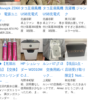
Hovxjzk ZD60
タコ足扇風機
タコ足扇風機
洗濯機 ジャン
0 電源ユニ
USB充電式
USB充電式
ク
北越谷駅
北越谷駅
東川口駅
ッ...
卓上ファン 巻き
卓上ファン 巻き
現状お渡しです。
南与野駅
付け装着360度角
付け装着360度角
すすぎと脱水時に
ovxjzk ATX PO
度 3段階...
度 3段階...
エラーが出...
ER ZD6...
★【充填出
HP シュレッ
ルンバi7.j7.i3
【現品1点・
品】【交換】
ダー W2010M
交換用紙パ
店頭受け取り
ガスシリンダ
C-J...
ック...
限定】Noti...
与野本町駅
上尾駅
和光市駅
ー ...
箱、説明書なし
ルンバの交換紙パ
ご覧いただきあり
見沼代親水公園...
使用頻度が少なか
ックです。 Amaz
がとうございま
★ソーダストリー
ったため、ま...
on...
す。 N...
ム 満タンガスシ
リンダー （...