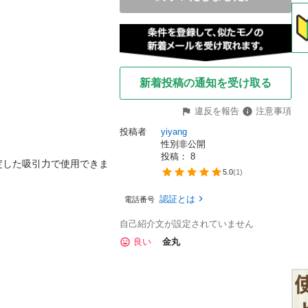
新着投稿の通知を受け取る
違反を報告
注意事項
投稿者
yiyang
性別非公開
投稿： 
8
定した吸引力で使用できま
5.0
(
1
)
認証とは
電話番号
自己紹介文が設定されていません
良い
金丸