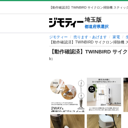
埼玉
版
都道府県選択
ジモティー
売ります・あげます
家電
【動作確認済】TWINBIRD サイクロン掃除機
【動作確認済】TWINBIRD サ
b）