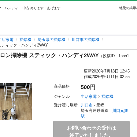
【動作確認済】TWINBIRD サイクロン掃除機 スティック・ハンディ2WAY (yiyang) 川口元郷の生活家電《掃除機》の中古あげます・譲ります｜ジモティーで不用品の処分
中古
売ります・あげます
地元の掲示
生活家電
掃除機
埼玉県の掃除機
川口市の掃除機
 スティック・ハンディ2WAY
イクロン掃除機 スティック・ハンディ2WAY
（投稿ID : 1ppn1
更新
2026年7月18日 12:45
作成
2026年6月11日 02:55
商品価格
500円
ジャンル
生活家電
 > 
掃除機
受け渡し場所
川口市
 - 元郷
埼玉高速鉄道線 - 
川口元郷
駅
お問い合わせの受付は
終了いたしました。