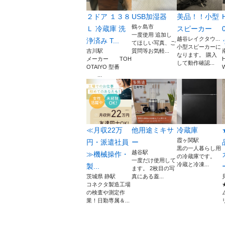
２ドア １３８
USB加湿器
美品！！小型
鶴ヶ島市
Ｌ 冷蔵庫 洗
スピーカー
一度使用 追加し
越谷レイクタウ...
浄済み T...
てほしい写真、ご
小型スピーカーに
吉川駅
質問等お気軽...
なります。 購入
メーカー TOH
H
して動作確認...
OTAIYO 型番
W
...
≪月収22万
他用途ミキサ
冷蔵庫
霞ヶ関駅
円・派遣社員
ー
黒の一人暮らし用
越谷駅
≫機械操作・
の冷蔵庫です。
一度だけ使用して
冷蔵と冷凍...
製...
ます。 2枚目の写
茨城県 静駅
真にある蓋...
コネクタ製造工場
の検査や測定作
業！日勤専属＆...