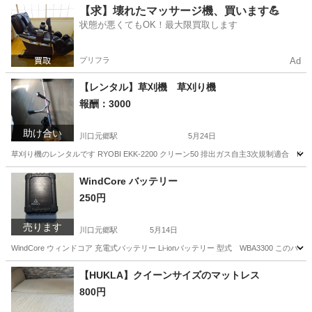
埼玉
川口市
川口元郷駅
食器
たち吉
【求】壊れたマッサージ機、買います💪
状態が悪くてもOK！最大限買取します
プリフラ
Ad
【レンタル】草刈機 草刈り機
報酬：3000
助け合い
川口元郷駅
5月24日
草刈り機のレンタルです RYOBI EKK-2200 クリーン50 排出ガス自主3次規制適合 K軽スタ
埼玉
川口市
川口元郷駅
貸したい
草刈り機
WindCore バッテリー
250円
売ります
川口元郷駅
5月14日
WindCore ウィンドコア 充電式バッテリー Li-ionバッテリー 型式 WBA3300 こ
埼玉
川口市
川口元郷駅
その他
WindCore
【HUKLA】クイーンサイズのマットレス
800円