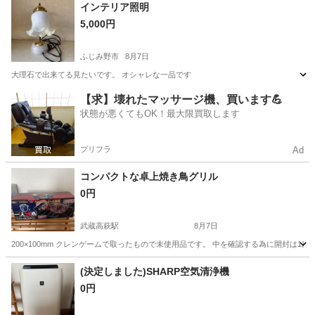
埼玉
ふじみ野市
その他
インテリア
インテリア照明
5,000円
ふじみ野市
8月7日
大理石で出来てる見たいです。 オシャレな一品です
埼玉
ふじみ野市
生活家電
【求】壊れたマッサージ機、買います💪
状態が悪くてもOK！最大限買取します
プリフラ
Ad
コンパクトな卓上焼き鳥グリル
0円
武蔵高萩駅
8月7日
200×100mm クレンゲームで取ったもので未使用品です。 中を確認する為に開封は
埼玉
日高市
武蔵高萩駅
その他
(決定しました)SHARP空気清浄機
0円