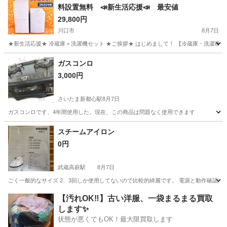
料設置無料 📣新生活応援📣 最安値
29,800円
川口市
8月7日
★新生活応援★ 冷蔵庫＋洗濯機セット ★ご挨拶★ はじめまして！ 【冷蔵庫・洗濯機セット
埼玉
川口市
生活家電
新生活
ガスコンロ
3,000円
さいたま新都心駅
8月7日
ガスコンロです、4年間使用した。現在、この商品は問題なく使用できます
埼玉
さいたま市
さいたま新都心駅
家電
スチームアイロン
0円
武蔵高萩駅
8月7日
ごく一般的なサイズ 2、3回しか使用してないので比較的綺麗です。 電源と動作確認済
埼玉
日高市
武蔵高萩駅
その他
【汚れOK‼️】古い洋服、一袋まるまる買取
します✨
状態が悪くてもOK！最大限買取します