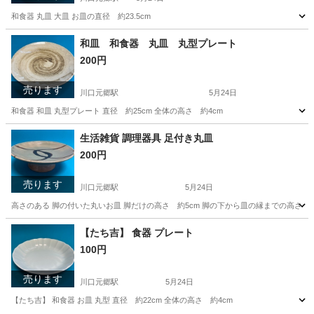
和食器 丸皿 大皿 お皿の直径 約23.5cm
埼玉
川口市
川口元郷駅
食器
大皿
和皿 和食器 丸皿 丸型プレート
200円
売ります
川口元郷駅
5月24日
和食器 和皿 丸型プレート 直径 約25cm 全体の高さ 約4cm
埼玉
川口市
川口元郷駅
家庭用品
生活雑貨 調理器具 足付き丸皿
200円
売ります
川口元郷駅
5月24日
高さのある 脚の付いた丸いお皿 脚だけの高さ 約5cm 脚の下から皿の縁までの高さ 約8.5
埼玉
川口市
川口元郷駅
その他
【たち吉】 食器 プレート
100円
売ります
川口元郷駅
5月24日
【たち吉】 和食器 お皿 丸型 直径 約22cm 全体の高さ 約4cm