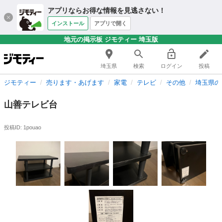
アプリならお得な情報を見逃さない！
インストール
アプリで開く
地元の掲示板 ジモティー 埼玉版
埼玉県
検索
ログイン
投稿
ジモティー
売ります・あげます
家電
テレビ
その他
埼玉県の
山善テレビ台
投稿ID: 1pouao