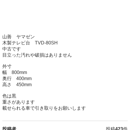
山善　ヤマゼン

木製テレビ台　TVD-80SH

中古です

目立った汚れや破損はありません

外寸

幅　800mm

奥行　400mm

高さ　450mm

色は黒

重さがあります

載せられる車で引き取りをお願いします
投稿者
投稿
423
件