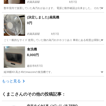
武蔵高萩駅
8月7日
数年室内で放置していた為汚れがあります。 電源と動作確認は出来ました。 それでも
埼玉
日高市
武蔵高萩駅
季節、空調家電
(決定しました)扇風機
0円
武蔵高萩駅
8月7日
ごく一般的なサイズ 使用していた物の為汚れやホコリあり 事前にある程度は掃除して
埼玉
日高市
武蔵高萩駅
季節、空調家電
食洗機
8,000円
越谷市
8月7日
縦38横43 高さ49のmaxzenの食洗機です。
埼玉
越谷市
家電
もっと見る
くまこ
さんのその他の投稿記事：
中古タイヤ1本／ピレリ／P ZERO