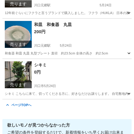
売ります
川口元郷駅
5月24日
12年前ぐらいにフクラと言うブランドで購入しました。 フクラ（HUKLA） 日本の
埼玉
川口市
川口元郷駅
ベッド
HUKLA
和皿 和食器 丸皿
200円
売ります
川口元郷駅
5月24日
和食器 和皿 丸皿 丸型プレート 直径 約23.5cm 全体の高さ 約2.5cm
埼玉
川口市
川口元郷駅
その他
シキミ
0円
売ります
川口市
5月24日
シキミ こちらに来て、切ってくださる方に、好きなだけお譲りします。 自宅敷地内に2
埼玉
川口市
その他
シキミ
ページTOPへ
欲しいモノが見つからなかった方
ご希望の条件を登録するだけで、新着情報をいち早くお届け出来ま