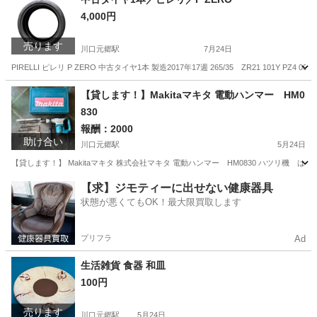
4,000円
売ります
川口元郷駅
7月24日
PIRELLI ピレリ P ZERO 中古タイヤ1本 製造2017年17週 265/35 ZR21 101Y PZ4 003844 
埼玉
川口市
川口元郷駅
タイヤ、ホイール
ピレリ
【貸します！】Makitaマキタ 電動ハンマー HM0
830
報酬：2000
助け合い
川口元郷駅
5月24日
【貸します！】 Makitaマキタ 株式会社マキタ 電動ハンマー HM0830 ハツリ機 はつり
埼玉
川口市
川口元郷駅
貸したい
免許証
【求】ジモティーに出せない健康器具
状態が悪くてもOK！最大限買取します
プリフラ
Ad
生活雑貨 食器 和皿
100円
売ります
川口元郷駅
5月24日