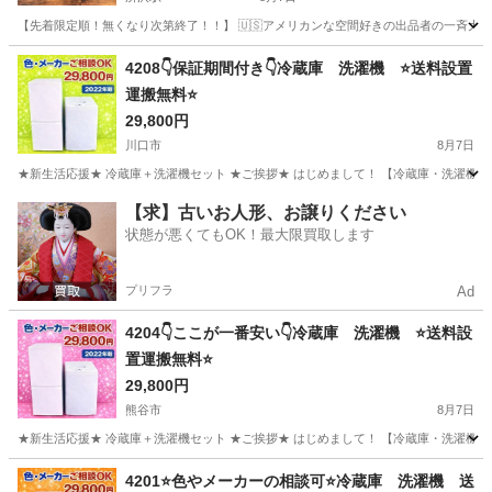
【先着限定順！無くなり次第終了！！】 🇺🇸アメリカンな空間好きの出品者の一斉大放出‼️
埼玉
所沢市
所沢駅
季節、空調家電
4208👇保証期間付き👇冷蔵庫 洗濯機 ⭐️送料設置
運搬無料⭐️
29,800円
川口市
8月7日
★新生活応援★ 冷蔵庫＋洗濯機セット ★ご挨拶★ はじめまして！ 【冷蔵庫・洗濯機セット
埼玉
川口市
キッチン家電
セット
【求】古いお人形、お譲りください
状態が悪くてもOK！最大限買取します
プリフラ
Ad
4204👇ここが一番安い👇冷蔵庫 洗濯機 ⭐️送料設
置運搬無料⭐️
29,800円
熊谷市
8月7日
★新生活応援★ 冷蔵庫＋洗濯機セット ★ご挨拶★ はじめまして！ 【冷蔵庫・洗濯機セット
埼玉
熊谷市
キッチン家電
セット
4201⭐️色やメーカーの相談可⭐️冷蔵庫 洗濯機 送