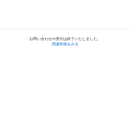
お問い合わせの受付は終了いたしました。
関連投稿をみる
初めての方へ
利用規約
プライバシーポリシー
プライバシー・ステートメント
健全化に資する運用方針
お問い合わせ
運営会社
サイトマップ
ご利用ガイド
フリーワードで探す
PC版で表示
都道府県選択