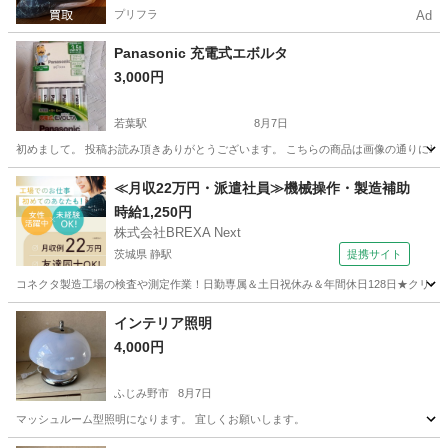
プリフラ
Ad
Panasonic 充電式エボルタ
3,000円
若葉駅
8月7日
初めまして。 投稿お読み頂きありがとうございます。 こちらの商品は画像の通りに単三
埼玉
坂戸市
若葉駅
生活家電
≪月収22万円・派遣社員≫機械操作・製造補助
時給1,250円
株式会社BREXA Next
茨城県 静駅
提携サイト
コネクタ製造工場の検査や測定作業！日勤専属＆土日祝休み＆年間休日128日★クリーン
茨城
常陸大宮市
静駅
その他
インテリア照明
4,000円
ふじみ野市
8月7日
マッシュルーム型照明になります。 宜しくお願いします。