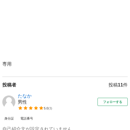
専用
投稿者
投稿
11
件
たなか
男性
フォローする
5.0
(
3
)
身分証
電話番号
自己紹介文が設定されていません