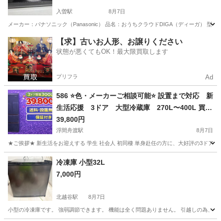
入曽駅
8月7日
メーカー：パナソニック（Panasonic） 品名：おうちクラウドDIGA（ディーガ） 型番：DM
埼玉
狭山市
入曽駅
映像プレーヤー、レコーダー
【求】古いお人形、お譲りください
状態が悪くてもOK！最大限買取します
ブルーレイ
プリフラ
Ad
586 ⭐️色・メーカーご相談可能⭐️ 設置まで対応 新
生活応援 3ドア 大型冷蔵庫 270L〜400L 買い
替え
39,800円
浮間舟渡駅
8月7日
★ご挨拶★ 新生活をお迎えする 学生 社会人 初同棲 単身赴任の方に、大好評の3ドア
埼玉
戸田市
浮間舟渡駅
キッチン家電
商品
冷凍庫 小型32L
7,000円
北越谷駅
8月7日
小型の冷凍庫です。 強弱調節できます。 機能は全く問題ありません。 引越しの為、お