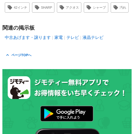
42インチ
SHARP
アクオス
シャープ
汚れ
関連の掲示板
中古あげます・譲ります
家電
テレビ
液晶テレビ
ページTOPへ