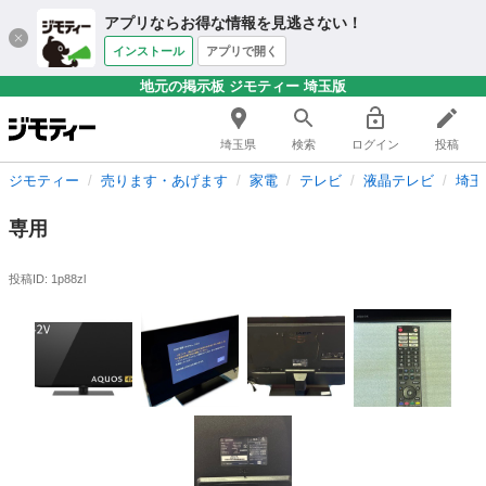
アプリならお得な情報を見逃さない！
インストール
アプリで開く
地元の掲示板 ジモティー 埼玉版
埼玉県
検索
ログイン
投稿
ジモティー
売ります・あげます
家電
テレビ
液晶テレビ
埼玉
専用
投稿ID: 1p88zl