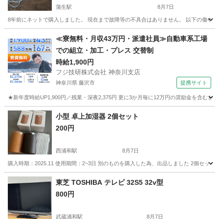
蒲生駅
8月7日
8年前にネットで購入しました。 現在まで故障等の不具合はありません。 以下の傷や擦れは
埼玉
越谷市
蒲生駅
美容家電
≪寮無料・月収43万円・派遣社員≫自動車系工場
での組立・加工・プレス 交替制
時給1,900円
フジ技研株式会社 神奈川支店
神奈川県 藤沢市
提携サイト
★新年度時給UP1,900円／残業・深夜2,375円 更に3か月毎に12万円の奨励金を含む
神奈川
藤沢市
その他
小型 卓上加湿器 2個セット
200円
西浦和駅
8月7日
購入時期：2025.11 使用期間：2~3日 別のものを購入した為、出品しました 2個セット
埼玉
さいたま市
西浦和駅
季節、空調家電
小型
東芝 TOSHIBA テレビ 32S5 32v型
800円
武蔵浦和駅
8月7日