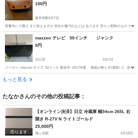
100円
新井宿駅
8月7日
骨董市にて購入 まだ使えまずが 劣化や傷汚れなどは あります 恐らく昭和のもの ケー
埼玉
川口市
新井宿駅
望遠鏡、顕微鏡
maxzen テレビ 50インチ ジャンク
0円
川口市
8月7日
メーカー: maxzen サイズ: 50インチ 製造年: 2017年製 画面が映らず(薄暗
埼玉
川口市
テレビ
もっと見る
たなか
さんのその他の投稿記事：
【オンライン決済】日立 冷蔵庫 幅54cm 265L 右
開き R-27V N ライトゴールド
25,000円
売ります
鳩ヶ谷駅
6月18日