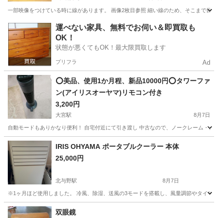
一部映像をつけている時に線があります。 画像2枚目参照 細い線のため、そこまで目立つも
埼玉
さいたま市
武蔵浦和駅
テレビ
運べない家具、無料でお伺い＆即買取も
OK！
状態が悪くてもOK！最大限買取します
プリフラ
Ad
⭕美品、使用1か月程、新品10000円⭕タワーファ
ン(アイリスオーヤマ)リモコン付き
3,200円
大宮駅
8月7日
自動モードもありかなり便利！ 自宅付近にて引き渡し 中古なので、ノークレーム・ノ
埼玉
さいたま市
大宮駅
季節、空調家電
IRIS OHYAMA ポータブルクーラー 本体
25,000円
北与野駅
8月7日
※1ヶ月ほど使用しました。 冷風、除湿、送風の3モードを搭載し、風量調節やタイマー機能、チャ
埼玉
さいたま市
北与野駅
季節、空調家電
IRIS
双眼鏡