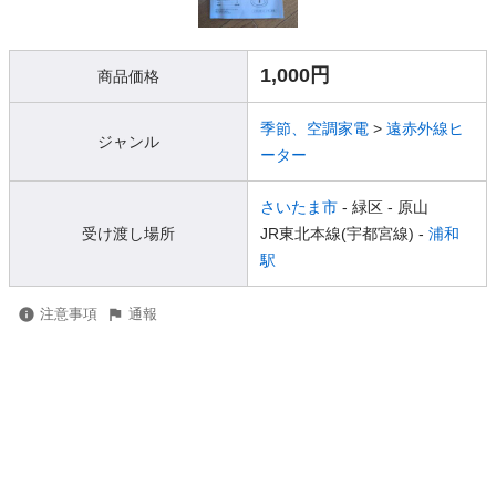
1,000円
商品価格
季節、空調家電
>
遠赤外線ヒ
ジャンル
ーター
さいたま市
- 緑区
- 原山
受け渡し場所
JR東北本線(宇都宮線) -
浦和
駅
注意事項
通報