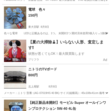
埼玉
さいたま市
大宮駅
キッチン家電
電球 色々
150円
東大宮駅
8月9日
色々な電球 LEDと記載あるのは、1つ。 未開封2つ 開封済未使用3個入り→1個使用が
埼玉
さいたま市
東大宮駅
生活家電
【夏の大掃除🧹】いらない人形、査定しま
す❗️
状態が悪くてもOK！最大限買取します
プリフラ
Ad
ニトリのTVボード
800円
北上尾駅
8月9日
メーカー：ニトリ 型番: (AG-07019HS 40 BK) サイズ(縦横高)：45x108x4
埼玉
上尾市
北上尾駅
テレビ
ニトリ
【純正新品未開封】モービル Super オールインワ
ンプロテクション 5W-40 4L缶