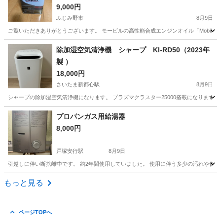
9,000円
ふじみ野市
8月9日
ご覧いただきありがとうございます。 モービルの高性能合成エンジンオイル「Mobil Super All-I
埼玉
ふじみ野市
季節、空調家電
除加湿空気清浄機 シャープ KI-RD50（2023年
製 ）
18,000円
さいたま新都心駅
8月9日
シャープの除加湿空気清浄機になります。 プラズマクラスター25000搭載になります。 形名:KI-
埼玉
さいたま市
さいたま新都心駅
季節、空調家電
プロパンガス用給湯器
8,000円
戸塚安行駅
8月9日
引越しに伴い断捨離中です。 約2年間使用していました。 使用に伴う多少の汚れや傷は
埼玉
川口市
戸塚安行駅
キッチン家電
もっと見る
ページTOPへ