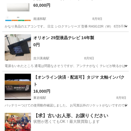
60,000円
南浦和駅
8月9日
かなり美品のエアコンです。 日立 シロクマシリーズ 型番 RASG22R（W） 8万5千
埼玉
さいたま市
南浦和駅
季節、空調家電
オリオン 29型液晶テレビ 14年製
0円
吉川美南駅
8月9日
電源をいれたところ 通電は問題なさそうですが、アンテナがなく テレビが映るかは確
埼玉
吉川市
吉川美南駅
テレビ
【オンライン決済・配送可】タジマ 太軸インパク
ト
16,000円
東岩槻駅
8月9日
バッテリーつけての使用動作確認しました。 お写真以外のソケットがないですので必要
埼玉
さいたま市
東岩槻駅
その他
【求】古いお人形、お譲りください
状態が悪くてもOK！最大限買取します