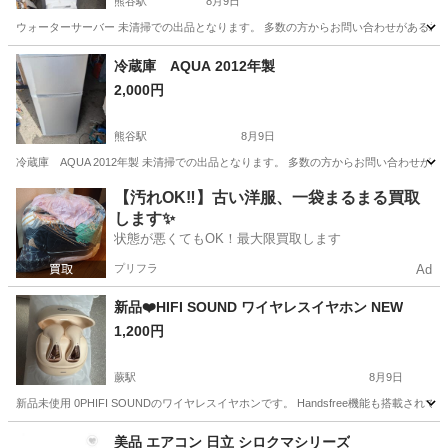
熊谷駅
8月9日
ウォーターサーバー 未清掃での出品となります。 多数の方からお問い合わせがある為
埼玉
熊谷市
熊谷駅
キッチン家電
冷蔵庫 AQUA 2012年製
2,000円
熊谷駅
8月9日
冷蔵庫 AQUA 2012年製 未清掃での出品となります。 多数の方からお問い合わせ
埼玉
熊谷市
熊谷駅
キッチン家電
【汚れOK‼️】古い洋服、一袋まるまる買取
します✨
状態が悪くてもOK！最大限買取します
プリフラ
Ad
新品❤️HIFI SOUND ワイヤレスイヤホン NEW
1,200円
蕨駅
8月9日
新品未使用 0PHIFI SOUNDのワイヤレスイヤホンです。 Handsfree機能も搭載さ
埼玉
蕨市
蕨駅
オーディオ
イヤホン
美品 エアコン 日立 シロクマシリーズ