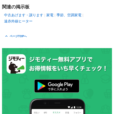
関連の掲示板
中古あげます・譲ります
家電
季節、空調家電
遠赤外線ヒーター
ページTOPへ