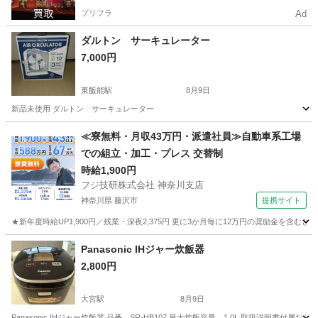
プリフラ
Ad
ダルトン サーキュレーター
7,000円
東飯能駅
8月9日
新品未使用 ダルトン サーキュレーター
埼玉
飯能市
東飯能駅
季節、空調家電
≪寮無料・月収43万円・派遣社員≫自動車系工場
での組立・加工・プレス 交替制
時給1,900円
フジ技研株式会社 神奈川支店
神奈川県 藤沢市
提携サイト
★新年度時給UP1,900円／残業・深夜2,375円 更に3か月毎に12万円の奨励金を含む
神奈川
藤沢市
その他
Panasonic IHジャー炊飯器
2,800円
大宮駅
8月9日
Panasonic IHジャー炊飯器 品番 SR-HB107 最大炊飯容量 1.0L 取扱説明