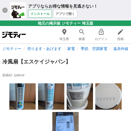
アプリならお得な情報を見逃さない！
インストール
アプリで開く
地元の掲示板 ジモティー 埼玉版
埼玉県
検索
ログイン
投稿
ジモティー
売ります・あげます
家電
季節、空調家電
遠赤外線
冷風扇【エスケイジャパン】
投稿ID: 1p6kmf