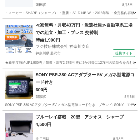
蓮田駅
8月8日
・メーカー：SHARP（シャープ） ・型番：SJ-D14B-W ・2016年製 ・全定格内容積：137L
埼玉
蓮田市
蓮田駅
キッチン家電
SHARP
≪寮無料・月収43万円・派遣社員≫自動車系工場
での組立・加工・プレス 交替制
時給1,900円
フジ技研株式会社 神奈川支店
神奈川県 藤沢市
提携サイト
★新年度時給UP1,900円／残業・深夜2,375円 更に3か月毎に12万円の奨励金を含む
神奈川
藤沢市
その他
SONY PSP-380 ACアダプター 5V メガネ型電源コ
ード付き
600円
朝霞駅
8月8日
SONY PSP-380 ACアダプター 5V メガネ型電源コード付き - ブランド: SONY - モデル: PSP-3
埼玉
朝霞市
朝霞駅
その他
ブルーレイ搭載 20型 アクオス シャープ
4,500円
北戸田駅
8月8日