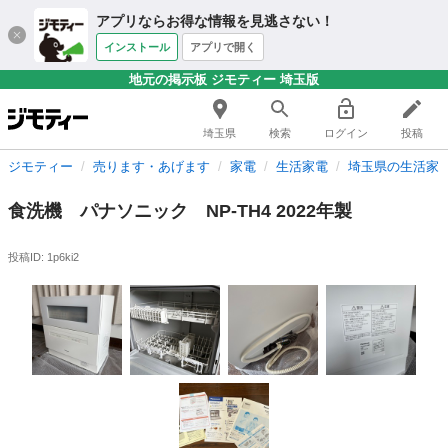
アプリならお得な情報を見逃さない！
インストール
アプリで開く
地元の掲示板 ジモティー 埼玉版
埼玉県
検索
ログイン
投稿
ジモティー
売ります・あげます
家電
生活家電
埼玉県の生活家
食洗機 パナソニック NP-TH4 2022年製
投稿ID: 1p6ki2