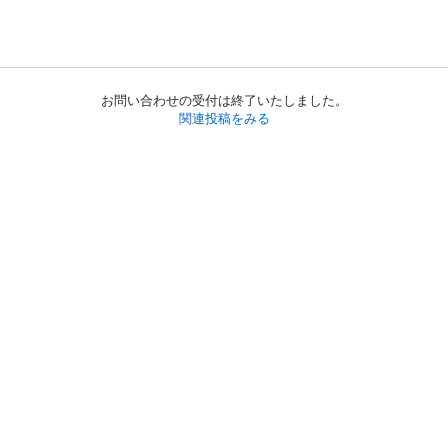
お問い合わせの受付は終了いたしました。
関連投稿をみる
初めての方へ
利用規約
プライバシーポリシー
プライバシー・ステートメント
健全化に資する運用方針
お問い合わせ
運営会社
サイトマップ
ご利用ガイド
フリーワードで探す
PC版で表示
都道府県選択
特定商取引法の表示
利用者情報の外部送信について