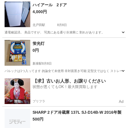
埼玉
草加市
新田駅
家電
LOGOS
ハイアール 2ドア
4,000円
北戸田駅
8月8日
通電確認済。 美品ですが、 写真にある通り冷凍庫に 割れがあります。
埼玉
蕨市
北戸田駅
キッチン家電
蛍光灯
0円
新座駅
8月8日
パルックは1つ入ってます 勿論全て未使用 非対面置き可能 定型文ではなく ストレー
埼玉
新座市
新座駅
生活家電
【求】古いお人形、お譲りください
状態が悪くてもOK！最大限買取します
プリフラ
Ad
SHARP 2ドア冷蔵庫 137L SJ-D14B-W 2016年製
500円