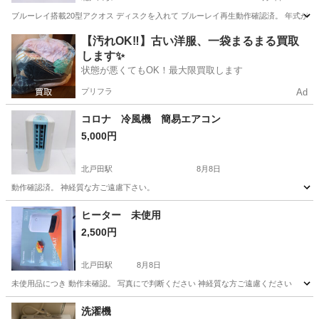
ブルーレイ搭載20型アクオス ディスクを入れて ブルーレイ再生動作確認済。 年式が古
埼玉
蕨市
北戸田駅
テレビ
【汚れOK‼️】古い洋服、一袋まるまる買取
します✨
状態が悪くてもOK！最大限買取します
プリフラ
Ad
コロナ 冷風機 簡易エアコン
5,000円
北戸田駅
8月8日
動作確認済。 神経質な方ご遠慮下さい。
埼玉
蕨市
北戸田駅
季節、空調家電
ヒーター 未使用
2,500円
北戸田駅
8月8日
未使用品につき 動作未確認。 写真にで判断ください 神経質な方ご遠慮ください
埼玉
蕨市
北戸田駅
季節、空調家電
洗濯機