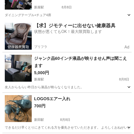
新座駅
8月8日
ダイニングテーブル+チュア4席
埼玉
新座市
新座駅
美容家電
ダイニング
【求】ジモティーに出せない健康器具
状態が悪くてもOK！最大限買取します
プリフラ
Ad
ジャンク品60インチ液晶が映りません声は聞こえ
ます
5,000円
新座駅
8月8日
友人からもらい昨日から液晶が映らなくなりました。
埼玉
新座市
新座駅
テレビ
液晶
LOGOSエアー入れ
700円
新田駅
8月8日
できるだけ早くとりにきてくれる方を優先させていただきます。 よろしくおねがいし