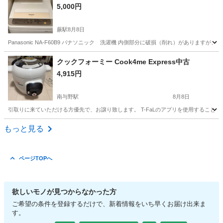
5,000円
蕨駅
8月8日
Panasonic NA-F60B9 パナソニック 洗濯機 内側部分に破損（削れ）があり
埼玉
川口市
蕨駅
生活家電
対象
クックフォーミー Cook4me Express中古
4,915円
南与野駅
8月8日
引取りに来ていただける方優先で、お譲り致します。 T-FaLのアプリを使用すること
埼玉
さいたま市
南与野駅
キッチン家電
もっと見る
ページTOPへ
欲しいモノが見つからなかった方
ご希望の条件を登録するだけで、新着情報をいち早くお届け出来ま
す。