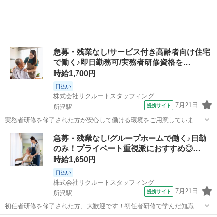
急募・残業なし/サービス付き高齢者向け住宅
で働く♪即日勤務可/実務者研修資格を…
時給1,700円
日払い
株式会社リクルートスタッフィング
7月21日
提携サイト
所沢駅
実務者研修を修了された方が安心して働ける環境をご用意していま
す。培った知識や技術を活かして、さらなるスキルアップを目指しま
埼玉
所沢市
所沢駅
介護
急募・残業なし/グループホームで働く♪日勤
しょう！介護福祉士資格取得も目指しながら、現場で活躍していただ
のみ！プライベート重視派におすすめ◎…
ける方をお待ちしています！ サービス付...
時給1,650円
日払い
株式会社リクルートスタッフィング
7月21日
提携サイト
所沢駅
初任者研修を修了された方、大歓迎です！初任者研修で学んだ知識を
活かしませんか？入社後は、丁寧なフォロー体制のもと、介護現場で