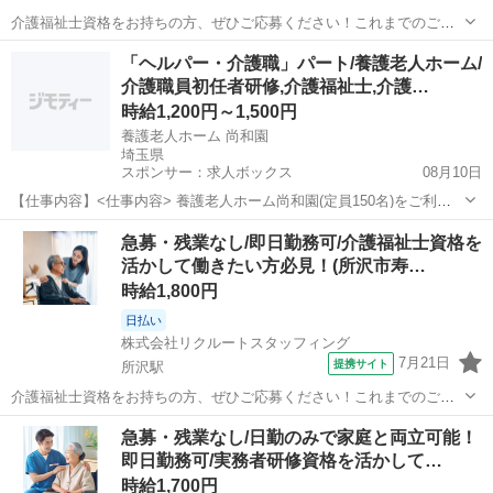
介護福祉士資格をお持ちの方、ぜひご応募ください！これまでのご経
験や知識を活かしながら、現場で即戦力としてご活躍いただける環境
埼玉
所沢市
所沢駅
その他
「ヘルパー・介護職」パート/養護老人ホーム/
です。さらにスキルアップしたい方や、リーダーシップを発揮したい
介護職員初任者研修,介護福祉士,介護…
方も大歓迎です。安心のサポート体制を整...
時給1,200円～1,500円
養護老人ホーム 尚和園
埼玉県
スポンサー：求人ボックス
08月10日
【仕事内容】<仕事内容> 養護老人ホーム尚和園(定員150名)をご利用
される皆さんに、 自立した生活への全面的な支援を行っていただきま
アルバイト・パート
急募・残業なし/即日勤務可/介護福祉士資格を
す。 主な仕事は、夕食のサービス～配薬～消灯後の巡視～排泄介助～
活かして働きたい方必見！(所沢市寿…
朝食のサービス等々となります。...
時給1,800円
日払い
株式会社リクルートスタッフィング
7月21日
提携サイト
所沢駅
介護福祉士資格をお持ちの方、ぜひご応募ください！これまでのご経
験や知識を活かしながら、現場で即戦力としてご活躍いただける環境
埼玉
所沢市
所沢駅
その他
急募・残業なし/日勤のみで家庭と両立可能！
です。さらにスキルアップしたい方や、リーダーシップを発揮したい
即日勤務可/実務者研修資格を活かして…
方も大歓迎です。安心のサポート体制を整...
時給1,700円