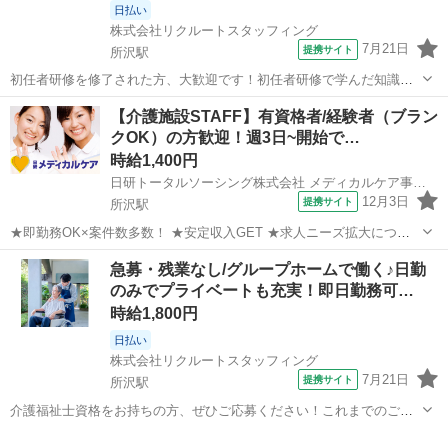
日払い
株式会社リクルートスタッフィング
7月21日
提携サイト
所沢駅
初任者研修を修了された方、大歓迎です！初任者研修で学んだ知識を
活かしませんか？入社後は、丁寧なフォロー体制のもと、介護現場で
埼玉
所沢市
所沢駅
介護
【介護施設STAFF】有資格者/経験者（ブラン
の経験を積み重ねて成長できる環境です。ぜひ一緒に働きましょう！
クOK）の方歓迎！週3日~開始で…
介護ヘルパー 介護施設(派遣) ...
時給1,400円
日研トータルソーシング株式会社 メディカルケア事業部
12月3日
提携サイト
所沢駅
★即勤務OK×案件数多数！ ★安定収入GET ★求人ニーズ拡大につき
大募集！ 資格を活かしたいけど、希望の職場が見つからない ブランク
埼玉
所沢市
所沢駅
介護
急募・残業なし/グループホームで働く♪日勤
あるから、仕事復帰に不安があるなど ご希望の条件を聞かせてくださ
のみでプライベートも充実！即日勤務可…
い 給与もご相談させて頂...
時給1,800円
日払い
株式会社リクルートスタッフィング
7月21日
提携サイト
所沢駅
介護福祉士資格をお持ちの方、ぜひご応募ください！これまでのご経
験や知識を活かしながら、現場で即戦力としてご活躍いただける環境
埼玉
所沢市
所沢駅
その他