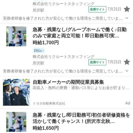
株式会社リクルートスタッフィング
7月21日
提携サイト
所沢駅
実務者研修を修了された方が安心して働ける環境をご用意していま
す。培った知識や技術を活かして、さらなるスキルアップを目指しま
埼玉
所沢市
所沢駅
介護
急募・残業なし/グループホームで働く♪日勤
しょう！介護福祉士資格取得も目指しながら、現場で活躍していただ
のみで家庭と両立可能！即日勤務可/実…
ける方をお待ちしています！ 【サービス...
時給1,700円
日払い
株式会社リクルートスタッフィング
7月21日
提携サイト
所沢駅
実務者研修を修了された方が安心して働ける環境をご用意していま
す。培った知識や技術を活かして、さらなるスキルアップを目指しま
埼玉
所沢市
所沢駅
介護
自動車メーカーの期間従業員募集
しょう！介護福祉士資格取得も目指しながら、現場で活躍していただ
高収入・無料の寮費・通勤バス等によりお金が貯まりや
ける方をお待ちしています！ ゆったりと...
すい環境
Ad
トヨタ自動車株式会社
急募・残業なし/即日勤務可/初任者研修資格を
活かして働くチャンス！(所沢市北秋…
時給1,650円