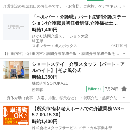
介護施設の相談窓口のお仕事です。 ・お客様、ご家族、ケアマネジャ
ーとのご利用調整及び相談業務 ・ご利用契約の締結 ・各種書類作成
埼玉
所沢市
所沢駅
その他
「ヘルパー・介護職」パート/訪問介護ステー
(ケアプラン・ご利用報告など) ・居宅介護支援、病院、地域等への広
ション/介護職員初任者研修,介護福祉士…
報活動 ・お客様のご利用状況...
時給1,400円
ひかり訪問介護ステーション大宮
埼玉県
スポンサー：求人ボックス
08月10日
【仕事内容】<仕事内容> 訪問介護業務全般 ・訪問介護業務全般を行
います。 身体介護 ・排泄、入浴、食事介助などの身体介護を行いま
アルバイト・パート
ショートステイ 介護スタッフ【パート・ア
す。 生活援助 ・生活援助を行います。 <求人PR> <雇用形態>パー
ルバイト】│そよ風公式
ト・アルバイト <雇用期間の有...
時給1,350円
株式会社SOYOKAZE
7月24日
提携サイト
所沢駅
・身体介助（食事、入浴、排泄、移乗など） ・就寝介助・起床介助 ・
介護記録の書類への記入（ご利用報告など、簡単なＰＣ操作） ・機能
埼玉
所沢市
所沢駅
介護
【所沢市/有料老人ホームでの介護業務 W3～
訓練補助業務 ・レクリエーションや体操の実施 ・清掃、洗濯などの間
5 7:00-15:30】
接業務 ・食事の準備、お茶と...
時給1,400円
株式会社スタッフサービス メディカル事業本部