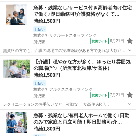
宅 AR ?━━━━━━━━━━━━━? 柔軟シフトで無理なく働ける
埼玉
所沢市
所沢駅
介護
急募・残業なし/サービス付き高齢者向け住宅
♪ 幅広い世代が活躍中 ?━━━━━━ｖ━━━━━━? アルクススタ
で働く♪即日勤務可/介護資格がなくて…
ッフィン...
時給1,500円
日払い
株式会社リクルートスタッフィング
6月21日
提携サイト
所沢駅
無資格の方でも、介護の現場での実務経験がある方であれば大歓迎で
す！資格はなくても、これまでのご経験を活かして活躍していただけ
埼玉
所沢市
所沢駅
介護
【介護】穏やかな方が多く、ゆったり雰囲気
る環境を整えています。入社後もフォロー体制があるため、スキルを
の職場(^^♪（所沢市北秋津/サ高住）
さらに磨きながら安心して働けます。ご経...
時給1,500円
日払い
株式会社アルクススタッフィング
7月21日
提携サイト
所沢駅
レクリエーションのお手伝いなど 夜勤なし サ高住 AR ?
━━━━━━━━━━━━━? *融通が利くので働きやすい！* *週
埼玉
所沢市
所沢駅
介護
急募・残業なし/有料老人ホームで働く♪日勤
2日からの柔軟シフト* ?━━━━━━ｖ━━━━━━? アルクススタッ
のみで家庭と両立可能！即日勤務可/介…
フィングのお仕...
時給1,800円