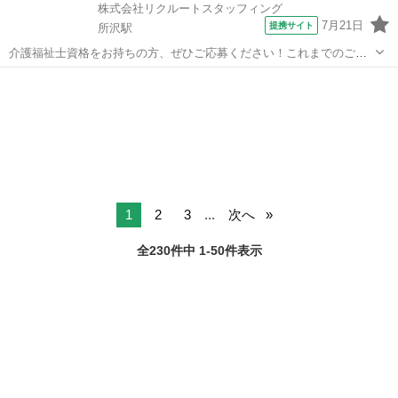
株式会社リクルートスタッフィング
7月21日
提携サイト
所沢駅
介護福祉士資格をお持ちの方、ぜひご応募ください！これまでのご経
験や知識を活かしながら、現場で即戦力としてご活躍いただける環境
埼玉
所沢市
所沢駅
その他
です。さらにスキルアップしたい方や、リーダーシップを発揮したい
方も大歓迎です。安心のサポート体制を整...
1
2
3
...
次へ
全230件中 1-50件表示