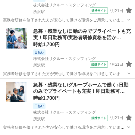
株式会社リクルートスタッフィング
7月21日
提携サイト
所沢駅
実務者研修を修了された方が安心して働ける環境をご用意していま
す。培った知識や技術を活かして、さらなるスキルアップを目指しま
埼玉
所沢市
所沢駅
介護
急募・残業なし/日勤のみでプライベートも充
しょう！介護福祉士資格取得も目指しながら、現場で活躍していただ
実！即日勤務可/実務者研修資格を活か…
ける方をお待ちしています！ 介護ヘルパ...
時給1,700円
日払い
株式会社リクルートスタッフィング
7月21日
提携サイト
所沢駅
実務者研修を修了された方が安心して働ける環境をご用意していま
す。培った知識や技術を活かして、さらなるスキルアップを目指しま
埼玉
所沢市
所沢駅
介護
急募・残業なし/グループホームで働く♪日勤
しょう！介護福祉士資格取得も目指しながら、現場で活躍していただ
のみでプライベートも充実！即日勤務可…
ける方をお待ちしています！ ゆったりと...
時給1,700円
日払い
株式会社リクルートスタッフィング
7月21日
提携サイト
所沢駅
実務者研修を修了された方が安心して働ける環境をご用意していま
す。培った知識や技術を活かして、さらなるスキルアップを目指しま