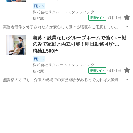
日払い
株式会社リクルートスタッフィング
7月21日
提携サイト
所沢駅
実務者研修を修了された方が安心して働ける環境をご用意していま
す。培った知識や技術を活かして、さらなるスキルアップを目指しま
埼玉
所沢市
所沢駅
介護
急募・残業なし/グループホームで働く♪日勤
しょう！介護福祉士資格取得も目指しながら、現場で活躍していただ
のみで家庭と両立可能！即日勤務可/介…
ける方をお待ちしています！ シフト希望...
時給1,500円
日払い
株式会社リクルートスタッフィング
6月21日
提携サイト
所沢駅
無資格の方でも、介護の現場での実務経験がある方であれば大歓迎で
す！資格はなくても、これまでのご経験を活かして活躍していただけ
埼玉
所沢市
所沢駅
介護
る環境を整えています。入社後もフォロー体制があるため、スキルを
さらに磨きながら安心して働けます。ご経...