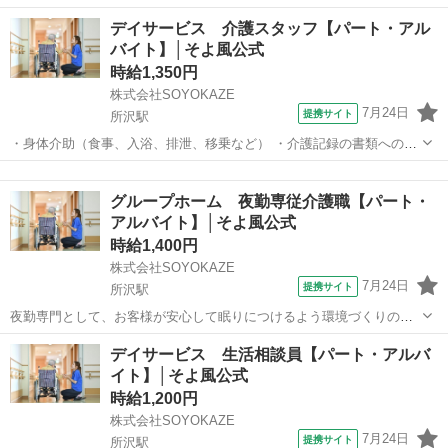
清掃など）を中心に、日常生活のお手伝いをお願いします。 ◆スタッ
埼玉
所沢市
所沢駅
介護
デイサービス 介護スタッフ【パート・アル
フサービス・メディカル埼玉介護オフィス【０１２０−５１５−８６
バイト】│そよ風公式
４】 派遣社員 ■交通費支給 ...
時給1,350円
株式会社SOYOKAZE
7月24日
提携サイト
所沢駅
・身体介助（食事、入浴、排泄、移乗など） ・介護記録の書類への記
入（ご利用報告など、簡単なＰＣ操作） ・機能訓練補助業務 ・レクリ
埼玉
所沢市
所沢駅
介護
エーションや体操の実施 ・清掃、洗濯などの間接業務 ・食事の準備、
グループホーム 夜勤専従介護職【パート・
お茶とおやつ出し ・送迎・添...
アルバイト】│そよ風公式
時給1,400円
株式会社SOYOKAZE
7月24日
提携サイト
所沢駅
夜勤専門として、お客様が安心して眠りにつけるよう環境づくりのお
仕事です。 夜勤シフト帯の生活全般の介助・食事介助、各書類作成等
埼玉
所沢市
所沢駅
介護
デイサービス 生活相談員【パート・アルバ
を行っていただきます。 ・食事、排泄介助などの身体介助 ・介護記録
イト】│そよ風公式
の書類記入 ・朝食調理、フロア...
時給1,200円
株式会社SOYOKAZE
7月24日
提携サイト
所沢駅