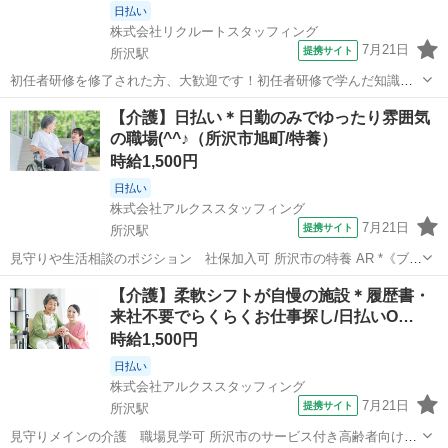
日払い
株式会社リクルートスタッフィング
7月21日
提携サイト
所沢駅
初任者研修を修了された方、大歓迎です！初任者研修で学んだ知識を
活かしませんか？入社後は、丁寧なフォロー体制のもと、介護現場で
埼玉
所沢市
所沢駅
介護
【介護】日払い＊日勤のみでゆったり雰囲気
の経験を積み重ねて成長できる環境です。ぜひ一緒に働きましょう！
の職場(^^♪（所沢市旭町/特養）
ゆったりとした高齢者向け高級マンシ...
時給1,500円
日払い
株式会社アルクススタッフィング
7月21日
提携サイト
所沢駅
見守りや生活相談のポジション 社保加入可 所沢市の特養 AR *《ブラ
ンクOK＆子育て世代歓迎》* *明るく清潔な施設で、笑顔あふれるお仕
埼玉
所沢市
所沢駅
介護
【介護】柔軟シフトが自慢の施設＊履歴書・
事♪* ▼こんな施設 ・日勤のみ／週2日～OK ・急なお休みにも柔軟対
来社不要でらくらくお仕事探し/日払いO…
応 ・研修...
時給1,500円
日払い
株式会社アルクススタッフィング
7月21日
提携サイト
所沢駅
見守りメインの介護 職場見学可 所沢市のサービス付き高齢者向け住