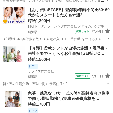
実務者研修を修了された方が安心して働ける環境をご用意していま
す。培った知識や技術を活かして、さらなるスキルアップを目指しま
埼玉
所沢市
所沢駅
介護
【お手伝いSTAFF】登録制/年齢不問★50~60
しょう！介護福祉士資格取得も目指しながら、現場で活躍していただ
代からスタートした方も☆週2…
ける方をお待ちしています！ 【シフト融...
時給1,300円
日研トータルソーシング株式会社 メディカルケア事業部
12月4日
提携サイト
所沢駅
★即勤務OK×案件数多数！ ★安定収入GET ~"手に職"をつけるチャン
ス！~ 未経験・無資格から始められる♪ この先もずっと需要大の介護
埼玉
所沢市
所沢駅
介護
【介護】柔軟シフトが自慢の施設＊履歴書・
スタッフ◎ オフィスワークや接客 …─etc 他業種からのキャリアチェ
来社不要でらくらくお仕事探し/日払いO…
ンジも大歓迎...
時給1,500円
日払い
リライズ株式会社
7月21日
提携サイト
所沢駅
朝・夜の生活介助 夜勤で働く サ高住 TK ?
━━━━━━━━━━━━━? *週2日～選べる時間！希望シフト制* 生
埼玉
所沢市
所沢駅
介護
急募・残業なし/サービス付き高齢者向け住宅
活スタイルに合わせて働ける自由度高めの介護ワーク♪ ▼おすすめポ
で働く♪即日勤務可/実務者研修資格を…
イント 日勤／夜勤どちらもO...
時給1,700円
日払い