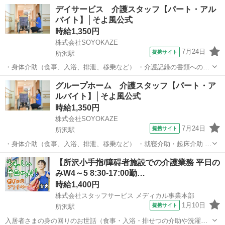
デイサービス 介護スタッフ【パート・アル
バイト】│そよ風公式
時給1,350円
株式会社SOYOKAZE
7月24日
提携サイト
所沢駅
・身体介助（食事、入浴、排泄、移乗など） ・介護記録の書類への記
入（ご利用報告など、簡単なＰＣ操作） ・機能訓練補助業務 ・レクリ
埼玉
所沢市
所沢駅
介護
グループホーム 介護スタッフ【パート・ア
エーションや体操の実施 ・清掃、洗濯などの間接業務 ・食事の準備、
ルバイト】│そよ風公式
お茶とおやつ出し ・送迎・添...
時給1,350円
株式会社SOYOKAZE
7月24日
提携サイト
所沢駅
・身体介助（食事、入浴、排泄、移乗など） ・就寝介助・起床介助 ・
介護記録の書類への記入（ご利用報告など、簡単なＰＣ操作） ・レク
埼玉
所沢市
所沢駅
介護
【所沢小手指/障碍者施設での介護業務 平日の
リエーションや体操の実施（体操・脳トレ・手芸・その他） ・清掃、
みW4～5 8:30-17:00勤…
洗濯などの間接業務 ・食事調理...
時給1,400円
株式会社スタッフサービス メディカル事業本部
1月10日
提携サイト
所沢駅
入居者さまの身の回りのお世話（食事・入浴・排せつの介助や洗濯や