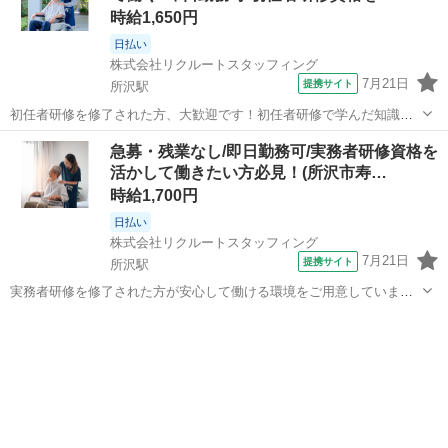
時給1,650円
日払い
株式会社リクルートスタッフィング
7月21日
提携サイト
所沢駅
初任者研修を修了された方、大歓迎です！初任者研修で学んだ知識を
活かしませんか？入社後は、丁寧なフォロー体制のもと、介護現場で
埼玉
所沢市
所沢駅
介護
急募・残業なし/即日勤務可/実務者研修資格を
の経験を積み重ねて成長できる環境です。ぜひ一緒に働きましょう！
活かして働きたい方必見！(所沢市寿…
【サービス付き高齢者向け住宅】掃除...
時給1,700円
日払い
株式会社リクルートスタッフィング
7月21日
提携サイト
所沢駅
実務者研修を修了された方が安心して働ける環境をご用意していま
す。培った知識や技術を活かして、さらなるスキルアップを目指しま
埼玉
所沢市
所沢駅
介護
しょう！介護福祉士資格取得も目指しながら、現場で活躍していただ
ける方をお待ちしています！ 【介護施設...