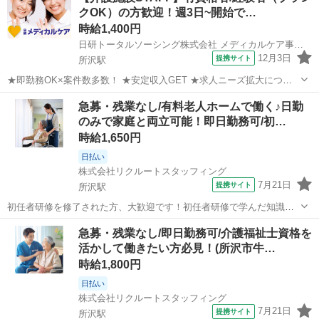
クOK）の方歓迎！週3日~開始で…
時給1,400円
日研トータルソーシング株式会社 メディカルケア事業部
12月3日
提携サイト
所沢駅
★即勤務OK×案件数多数！ ★安定収入GET ★求人ニーズ拡大につき
大募集！ 資格を活かしたいけど、希望の職場が見つからない ブランク
埼玉
所沢市
所沢駅
介護
急募・残業なし/有料老人ホームで働く♪日勤
あるから、仕事復帰に不安があるなど ご希望の条件を聞かせてくださ
のみで家庭と両立可能！即日勤務可/初…
い 給与もご相談させて頂...
時給1,650円
日払い
株式会社リクルートスタッフィング
7月21日
提携サイト
所沢駅
初任者研修を修了された方、大歓迎です！初任者研修で学んだ知識を
活かしませんか？入社後は、丁寧なフォロー体制のもと、介護現場で
埼玉
所沢市
所沢駅
介護
急募・残業なし/即日勤務可/介護福祉士資格を
の経験を積み重ねて成長できる環境です。ぜひ一緒に働きましょう！
活かして働きたい方必見！(所沢市牛…
シフト希望が叶う有料老人ホーム/歩...
時給1,800円
日払い
株式会社リクルートスタッフィング
7月21日
提携サイト
所沢駅