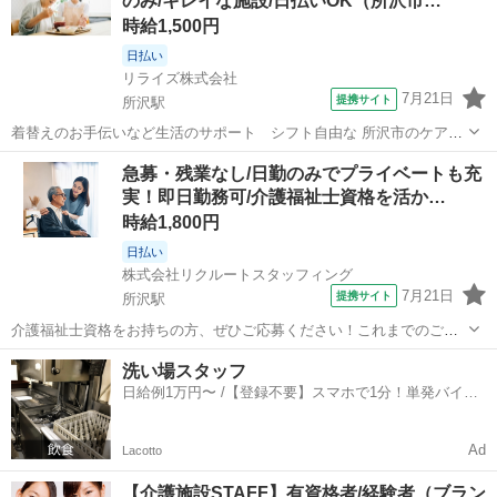
のみ/キレイな施設/日払いOK（所沢市…
方も大歓迎です。安心のサポート体制を整...
時給1,500円
日払い
リライズ株式会社
7月21日
提携サイト
所沢駅
着替えのお手伝いなど生活のサポート シフト自由な 所沢市のケアハ
ウス TK …施設紹介… 明るい光が差し込む綺麗な施設(^^ 地域のシニ
埼玉
所沢市
所沢駅
介護
急募・残業なし/日勤のみでプライベートも充
アの快適な毎日をサポートしています。 …仕事内容… ・日常生活のサ
実！即日勤務可/介護福祉士資格を活か…
ポート（食事・...
時給1,800円
日払い
株式会社リクルートスタッフィング
7月21日
提携サイト
所沢駅
介護福祉士資格をお持ちの方、ぜひご応募ください！これまでのご経
験や知識を活かしながら、現場で即戦力としてご活躍いただける環境
埼玉
所沢市
所沢駅
その他
洗い場スタッフ
です。さらにスキルアップしたい方や、リーダーシップを発揮したい
日給例1万円〜 /【登録不要】スマホで1分！単発バイト
方も大歓迎です。安心のサポート体制を整...
一括検索✨
Ad
Lacotto
【介護施設STAFF】有資格者/経験者（ブラン