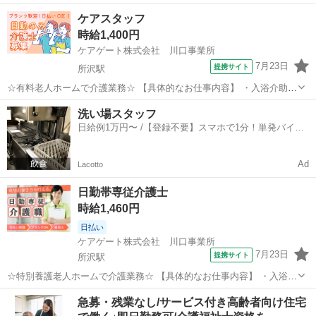
助(衣類の着脱、洗髪 など) ・食事介助(食事サポート、配膳 など) ・排
埼玉
所沢市
所沢駅
介護
ケアスタッフ
泄介助(トイレ誘導、おむつ交換 など) ・環境整備(掃除、洗濯、リネン
時給1,400円
交換 など)...
ケアゲート株式会社 川口事業所
7月23日
提携サイト
所沢駅
☆有料老人ホームで介護業務☆ 【具体的なお仕事内容】 ・入浴介助
(衣類の着脱、洗髪 など) ・食事介助(食事サポート、配膳 など) ・排泄
埼玉
所沢市
所沢駅
介護
洗い場スタッフ
介助(トイレ誘導、おむつ交換 など) ・環境整備(掃除、洗濯、リネン交
日給例1万円〜 /【登録不要】スマホで1分！単発バイト
換 など) ...
一括検索✨
Ad
Lacotto
日勤帯専従介護士
時給1,460円
日払い
ケアゲート株式会社 川口事業所
7月23日
提携サイト
所沢駅
☆特別養護老人ホームで介護業務☆ 【具体的なお仕事内容】 ・入浴介
助(衣類の着脱、洗髪 など) ・食事介助(食事サポート、配膳 など) ・排
埼玉
所沢市
所沢駅
介護
急募・残業なし/サービス付き高齢者向け住宅
泄介助(トイレ誘導、おむつ交換 など) ・環境整備(掃除、洗濯、リネン