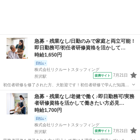
急募・残業なし/日勤のみで家庭と両立可能！
即日勤務可/初任者研修資格を活かして…
時給1,650円
日払い
株式会社リクルートスタッフィング
7月21日
提携サイト
所沢駅
初任者研修を修了された方、大歓迎です！初任者研修で学んだ知識を
活かしませんか？入社後は、丁寧なフォロー体制のもと、介護現場で
埼玉
所沢市
所沢駅
介護
急募・残業なし/老健で働く♪即日勤務可/実務
の経験を積み重ねて成長できる環境です。ぜひ一緒に働きましょう！
者研修資格を活かして働きたい方必見…
シフト希望が叶うケア施設/ごはんの...
時給1,700円
日払い
株式会社リクルートスタッフィング
7月21日
提携サイト
所沢駅