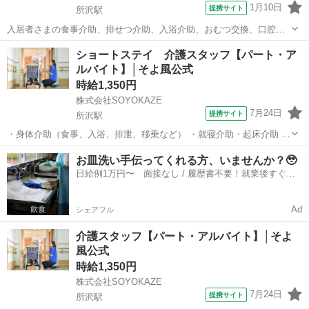
1月10日
提携サイト
所沢駅
入居者さまの食事介助、排せつ介助、入浴介助、おむつ交換、口腔ケ
ア、レクリエーション、シーツ交換、移動の手伝い、洗濯・清掃、配
埼玉
所沢市
所沢駅
介護
ショートステイ 介護スタッフ【パート・ア
膳下膳などをお願いします。 ◆スタッフサービス・メディカル埼玉介
ルバイト】│そよ風公式
護オフィス【０１２０−５１５−８６...
時給1,350円
株式会社SOYOKAZE
7月24日
提携サイト
所沢駅
・身体介助（食事、入浴、排泄、移乗など） ・就寝介助・起床介助 ・
介護記録の書類への記入（ご利用報告など、簡単なＰＣ操作） ・機能
埼玉
所沢市
所沢駅
介護
お皿洗い手伝ってくれる方、いませんか？🥹
訓練補助業務 ・レクリエーションや体操の実施 ・清掃、洗濯などの間
日給例1万円〜 面接なし / 履歴書不要！就業後すぐに
接業務 ・食事の準備、お茶と...
お給料がもらえる✨
Ad
シェアフル
介護スタッフ【パート・アルバイト】│そよ
風公式
時給1,350円
株式会社SOYOKAZE
7月24日
提携サイト
所沢駅