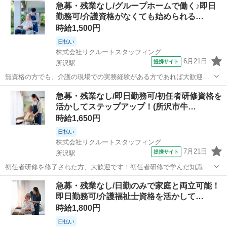
埼玉
所沢市
所沢駅
介護
急募・残業なし/グループホームで働く♪即日
しょう！介護福祉士資格取得も目指しながら、現場で活躍していただ
勤務可/介護資格がなくても始められる…
ける方をお待ちしています！ ゆったりと...
時給1,500円
日払い
株式会社リクルートスタッフィング
6月21日
提携サイト
所沢駅
無資格の方でも、介護の現場での実務経験がある方であれば大歓迎で
す！資格はなくても、これまでのご経験を活かして活躍していただけ
埼玉
所沢市
所沢駅
介護
急募・残業なし/即日勤務可/初任者研修資格を
る環境を整えています。入社後もフォロー体制があるため、スキルを
活かしてステップアップ！(所沢市牛…
さらに磨きながら安心して働けます。ご経...
時給1,650円
日払い
株式会社リクルートスタッフィング
7月21日
提携サイト
所沢駅
初任者研修を修了された方、大歓迎です！初任者研修で学んだ知識を
活かしませんか？入社後は、丁寧なフォロー体制のもと、介護現場で
埼玉
所沢市
所沢駅
介護
急募・残業なし/日勤のみで家庭と両立可能！
の経験を積み重ねて成長できる環境です。ぜひ一緒に働きましょう！
即日勤務可/介護福祉士資格を活かして…
【介護施設】介護ヘルパー - 派遣...
時給1,800円
日払い