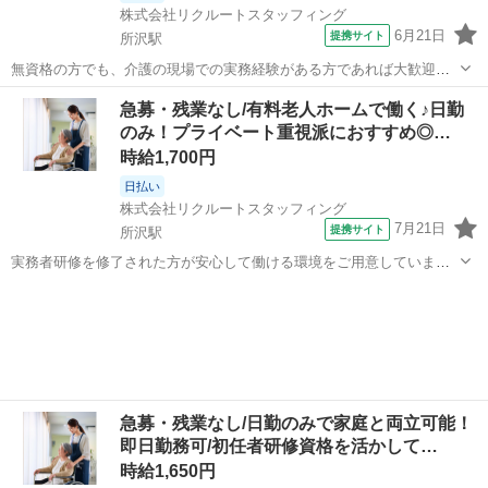
株式会社リクルートスタッフィング
6月21日
提携サイト
所沢駅
無資格の方でも、介護の現場での実務経験がある方であれば大歓迎で
す！資格はなくても、これまでのご経験を活かして活躍していただけ
埼玉
所沢市
所沢駅
介護
急募・残業なし/有料老人ホームで働く♪日勤
る環境を整えています。入社後もフォロー体制があるため、スキルを
のみ！プライベート重視派におすすめ◎…
さらに磨きながら安心して働けます。ご経...
時給1,700円
日払い
株式会社リクルートスタッフィング
7月21日
提携サイト
所沢駅
実務者研修を修了された方が安心して働ける環境をご用意していま
す。培った知識や技術を活かして、さらなるスキルアップを目指しま
埼玉
所沢市
所沢駅
介護
しょう！介護福祉士資格取得も目指しながら、現場で活躍していただ
ける方をお待ちしています！ シフト希望...
急募・残業なし/日勤のみで家庭と両立可能！
即日勤務可/初任者研修資格を活かして…
時給1,650円