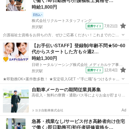
で働く♪即日勤務可/介護福祉士資格を…
交換 など)...
時給1,800円
日払い
株式会社リクルートスタッフィング
7月21日
提携サイト
所沢駅
介護福祉士資格をお持ちの方、ぜひご応募ください！これまでのご経
験や知識を活かしながら、現場で即戦力としてご活躍いただける環境
埼玉
所沢市
所沢駅
その他
【お手伝いSTAFF】登録制/年齢不問★50~60
です。さらにスキルアップしたい方や、リーダーシップを発揮したい
代からスタートした方も☆週2…
方も大歓迎です。安心のサポート体制を整...
時給1,300円
日研トータルソーシング株式会社 メディカルケア事業部
12月4日
提携サイト
所沢駅
★即勤務OK×案件数多数！ ★安定収入GET ~"手に職"をつけるチャン
ス！~ 未経験・無資格から始められる♪ この先もずっと需要大の介護
埼玉
所沢市
所沢駅
介護
自動車メーカーの期間従業員募集
スタッフ◎ オフィスワークや接客 …─etc 他業種からのキャリアチェ
高収入・無料の寮費・通勤バス等によりお金が貯まりや
ンジも大歓迎...
すい環境
Ad
トヨタ自動車株式会社
急募・残業なし/サービス付き高齢者向け住宅
で働く♪即日勤務可/初任者研修資格を…