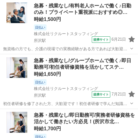
活かしませんか？入社後は、丁寧なフォロー体制のもと、介護現場で
埼玉
所沢市
所沢駅
介護
急募・残業なし/有料老人ホームで働く♪日勤
の経験を積み重ねて成長できる環境です。ぜひ一緒に働きましょう！
のみ！プライベート重視派におすすめ◎…
ゆったりとしたグループホーム/歩行...
時給1,500円
日払い
株式会社リクルートスタッフィング
6月21日
提携サイト
所沢駅
無資格の方でも、介護の現場での実務経験がある方であれば大歓迎で
す！資格はなくても、これまでのご経験を活かして活躍していただけ
埼玉
所沢市
所沢駅
介護
急募・残業なし/グループホームで働く♪即日
る環境を整えています。入社後もフォロー体制があるため、スキルを
勤務可/初任者研修資格を活かしてステ…
さらに磨きながら安心して働けます。ご経...
時給1,650円
日払い
株式会社リクルートスタッフィング
7月21日
提携サイト
所沢駅
初任者研修を修了された方、大歓迎です！初任者研修で学んだ知識を
活かしませんか？入社後は、丁寧なフォロー体制のもと、介護現場で
埼玉
所沢市
所沢駅
介護
急募・残業なし/即日勤務可/実務者研修資格を
の経験を積み重ねて成長できる環境です。ぜひ一緒に働きましょう！
活かして働きたい方必見！(所沢市北…
グループホーム/新しいことにチャレ...
時給1,700円
日払い