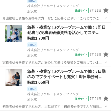
日払い
株式会社リクルートスタッフィング
7月21日
提携サイト
所沢駅
介護福祉士資格をお持ちの方、ぜひご応募ください！これまでのご経
験や知識を活かしながら、現場で即戦力としてご活躍いただける環境
埼玉
所沢市
所沢駅
その他
急募・残業なし/グループホームで働く♪即日
です。さらにスキルアップしたい方や、リーダーシップを発揮したい
勤務可/実務者研修資格を活かしてステ…
方も大歓迎です。安心のサポート体制を整...
時給1,700円
日払い
株式会社リクルートスタッフィング
7月21日
提携サイト
所沢駅
実務者研修を修了された方が安心して働ける環境をご用意していま
す。培った知識や技術を活かして、さらなるスキルアップを目指しま
埼玉
所沢市
所沢駅
介護
急募・残業なし/グループホームで働く♪日勤
しょう！介護福祉士資格取得も目指しながら、現場で活躍していただ
のみでプライベートも充実！即日勤務可…
ける方をお待ちしています！ グループホ...
時給1,650円
日払い
株式会社リクルートスタッフィング
7月21日
提携サイト
所沢駅
初任者研修を修了された方、大歓迎です！初任者研修で学んだ知識を