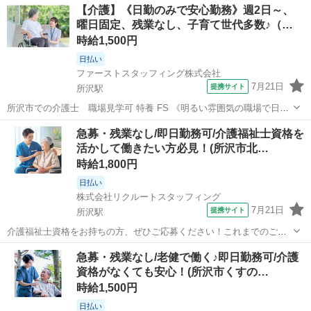
埼玉
所沢市
所沢駅
介護
【介護】《日勤のみで安心勤務》週2日～、
の経験を積み重ねて成長できる環境です。ぜひ一緒に働きましょう！
曜日固定、残業なし、子育て世代多数♪（…
ゆったりとしたグループホーム/介護...
時給1,500円
日払い
ファーストスタッフィング株式会社
7月21日
提携サイト
所沢駅
所沢市での介護士 職場見学可 特養 FS 《明るい雰囲気の職場で日勤
のみ》 家庭やプライベートと両立しやすい環境 週2日～OK／曜日固定
埼玉
所沢市
所沢駅
介護
急募・残業なし/即日勤務可/介護福祉士資格を
／残業なし 【業務内容】 ・ご利用者様の日常生活サポート（食事、入
活かして働きたい方必見！(所沢市北…
浴、お手洗い） ...
時給1,800円
日払い
株式会社リクルートスタッフィング
7月21日
提携サイト
所沢駅
介護福祉士資格をお持ちの方、ぜひご応募ください！これまでのご経
験や知識を活かしながら、現場で即戦力としてご活躍いただける環境
埼玉
所沢市
所沢駅
その他
急募・残業なし/老健で働く♪即日勤務可/介護
です。さらにスキルアップしたい方や、リーダーシップを発揮したい
資格がなくても安心！(所沢市くすの…
方も大歓迎です。安心のサポート体制を整...
時給1,500円
日払い