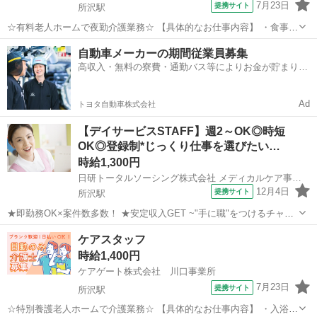
7月23日
提携サイト
所沢駅
☆有料老人ホームで夜勤介護業務☆ 【具体的なお仕事内容】 ・食事介
助(配膳・服薬補助 など) ・排泄介助(トイレ誘導・おむつ交換 など) ・
埼玉
所沢市
所沢駅
介護
自動車メーカーの期間従業員募集
就寝・起床時の介助 ・巡回・見守り ・介護記録の作成 など 【安心の
高収入・無料の寮費・通勤バス等によりお金が貯まりや
サポート体制...
すい環境
Ad
トヨタ自動車株式会社
【デイサービスSTAFF】週2～OK◎時短
OK◎登録制*じっくり仕事を選びたい…
時給1,300円
日研トータルソーシング株式会社 メディカルケア事業部
12月4日
提携サイト
所沢駅
★即勤務OK×案件数多数！ ★安定収入GET ~"手に職"をつけるチャン
ス！~ 未経験・無資格から始められる♪ この先もずっと需要大の介護
埼玉
所沢市
所沢駅
介護
ケアスタッフ
スタッフ◎ オフィスワークや接客 …─etc 他業種からのキャリアチェ
時給1,400円
ンジも大歓迎...
ケアゲート株式会社 川口事業所
7月23日
提携サイト
所沢駅
☆特別養護老人ホームで介護業務☆ 【具体的なお仕事内容】 ・入浴介