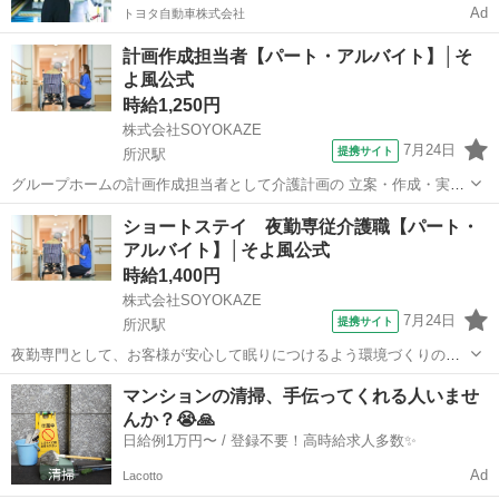
Ad
トヨタ自動車株式会社
計画作成担当者【パート・アルバイト】│そ
よ風公式
時給1,250円
株式会社SOYOKAZE
7月24日
提携サイト
所沢駅
グループホームの計画作成担当者として介護計画の 立案・作成・実
施・見直し業務となります ・ご家族・病院の報告・連絡・相談 ・入退
埼玉
所沢市
所沢駅
ケアマネージャー
ショートステイ 夜勤専従介護職【パート・
去・介護保険認定の手続き等 ・身体介助、レクリエーション実施、介
アルバイト】│そよ風公式
護記録記入 ・食事の調理・盛り付...
時給1,400円
株式会社SOYOKAZE
7月24日
提携サイト
所沢駅
夜勤専門として、お客様が安心して眠りにつけるよう環境づくりのお
仕事です。 空き時間にはフロア清掃や記録とり、洗濯、雑務などをお
埼玉
所沢市
所沢駅
介護
マンションの清掃、手伝ってくれる人いませ
願いします。 夜勤シフト帯の生活全般の介助・食事介助、各書類作成
んか？😭🙏
等を行っていただきます。 ・食...
日給例1万円〜 / 登録不要！高時給求人多数✨
Ad
Lacotto