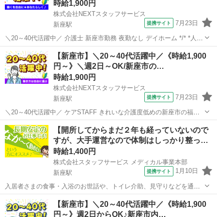
時給1,900円
株式会社NEXTスタッフサービス
7月23日
提携サイト
新座駅
＼20～40代活躍中／ 介護士 新座市勤務 夜勤なし デイホーム */* *人気
の日勤ワーク* *綺麗な環境で気持ちよく働けます♪* *＼* 明るくてキレ
埼玉
新座市
新座駅
介護
【新座市】＼20～40代活躍中／《時給1,900
イな施設! お花見やお祭り、クリスマスなどの季節に合わせたイベン...
円～》＼週2日～OK/新座市の…
時給1,900円
株式会社NEXTスタッフサービス
7月23日
提携サイト
新座駅
＼20～40代活躍中／ ケアSTAFF きれいな介護度低めの新座市の福祉
施設 */* *はたらく 曜日・時間・期間 あなたのご希望に合わせてご調
埼玉
新座市
新座駅
介護
【開所してからまだ２年も経っていないので
整!* *＼* 利用者さんが安心して過ごせるよう、お手伝いをお願いしま
すが、大手運営なので体制はしっかり整っ…
す。...
時給1,400円
株式会社スタッフサービス メディカル事業本部
1月10日
提携サイト
新座駅
入居者さまの食事・入浴のお世話や、トイレ介助、見守りなどを通し
て日常生活をしていく中での手厚い支援などをお願いします。 ◆スタ
埼玉
新座市
新座駅
介護
【新座市】＼20～40代活躍中／《時給1,900
ッフサービス・メディカル埼玉介護オフィス【０１２０−５１５−８６
円～》週2日からOK♪新座市内…
４】 派遣社員 ■交通費支給...