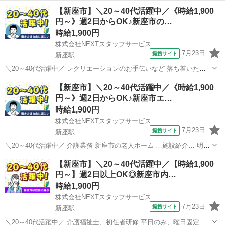
【新座市】＼20～40代活躍中／《時給1,900
円～》週2日からOK♪新座市の…
時給1,900円
株式会社NEXTスタッフサービス
7月23日
提携サイト
新座駅
＼20～40代活躍中／ レクリエーションのお手伝いなど 落ち着いた雰
囲気のデイサービス */* *人気の日勤ワーク* *はたらく曜日や期間もあ
埼玉
新座市
新座駅
介護
【新座市】＼20～40代活躍中／《時給1,900
なたのご希望に合わせてご調整!* *＼* 利用者さんが安心して過ごせる
円～》週2日からOK♪新座市エ…
よう、...
時給1,900円
株式会社NEXTスタッフサービス
7月23日
提携サイト
新座駅
＼20～40代活躍中／ 介護業務 新座市の老人ホーム …施設紹介… 明る
い光が差し込む綺麗な施設(^^ 地域のシニアの快適な毎日をサポートし
埼玉
新座市
新座駅
介護
【新座市】＼20～40代活躍中／【時給1,900
ています。 …仕事内容… ・日常生活のサポート(食事・入浴・トイレ
円～】週2日以上OK◎新座市内…
など) ・...
時給1,900円
株式会社NEXTスタッフサービス
7月23日
提携サイト
新座駅
＼20～40代活躍中／ 介護福祉士、初任者研修 平日のみ、曜日固定可