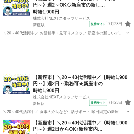
円～》週2～OK◇新座市の新し…
と違う…」なんて...
時給1,900円
株式会社NEXTスタッフサービス
7月23日
提携サイト
新座駅
＼20～40代活躍中／ お話相手・見守りスタッフ 新座市の新しいデイ
ホーム ╭━━━━━━━━━━━━━╮ *ブランクOK&子育て世代歓
埼玉
新座市
新座駅
介護
迎* 20～50代の主婦(夫)さん多数活躍中 久しぶりの職場復帰もサポー
ト◎ ...
【新座市】＼20～40代活躍中／【時給1,900
円～】週2日～勤務可★新座市の…
時給1,900円
株式会社NEXTスタッフサービス
7月23日
提携サイト
新座駅
＼20～40代活躍中／ 食事の介助など生活サポート 曜日固定の新座市
のデイホーム ╭━━━━━━━━━━━━━╮ *✅明るい雰囲気の職
埼玉
新座市
新座駅
介護
【新座市】＼20～40代活躍中／《時給1,900
場で日勤のみ* ✅家庭やプライベートと両立しやすい環境 ✅週2日～
円～》週2日からOK♪新座市内…
OK/曜日固定/残業...