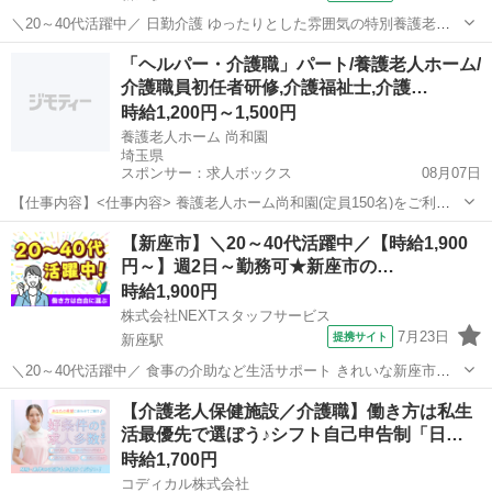
＼20～40代活躍中／ 日勤介護 ゆったりとした雰囲気の特別養護老人
ホーム */* *人気の日勤ワーク* *綺麗な環境で気持ちよく働けます♪* *
埼玉
新座市
新座駅
介護
「ヘルパー・介護職」パート/養護老人ホーム/
＼* 明るくてキレイな施設! お花見やお祭り、クリスマスなどの季節に
介護職員初任者研修,介護福祉士,介護…
合わ...
時給1,200円～1,500円
養護老人ホーム 尚和園
埼玉県
スポンサー：求人ボックス
08月07日
【仕事内容】<仕事内容> 養護老人ホーム尚和園(定員150名)をご利用
される皆さんに、 自立した生活への全面的な支援を行っていただきま
アルバイト・パート
【新座市】＼20～40代活躍中／【時給1,900
す。 主な仕事は、夕食のサービス～配薬～消灯後の巡視～排泄介助～
円～】週2日～勤務可★新座市の…
朝食のサービス等々となります。...
時給1,900円
株式会社NEXTスタッフサービス
7月23日
提携サイト
新座駅
＼20～40代活躍中／ 食事の介助など生活サポート きれいな新座市の
デイサービス POINT ‾‾‾‾‾‾‾‾‾‾‾‾‾ *落ち着いた雰囲気の中で、ゆとりを持
埼玉
新座市
新座駅
介護
【介護老人保健施設／介護職】働き方は私生
ってお仕事ができます* *スタッフ同士の連携◎でアットホーム*...
活最優先で選ぼう♪シフト自己申告制「日…
時給1,700円
コディカル株式会社