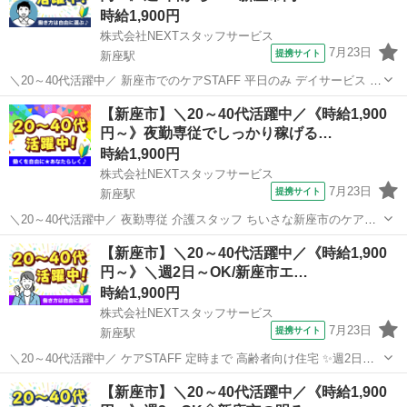
時給1,900円
株式会社NEXTスタッフサービス
7月23日
提携サイト
新座駅
＼20～40代活躍中／ 新座市でのケアSTAFF 平日のみ デイサービス ✨
日勤のみ!家庭と両立しやすい介護ワーク✨ 明るく開放的な施設で、無
埼玉
新座市
新座駅
介護
【新座市】＼20～40代活躍中／《時給1,900
理なく続けられるお仕事* おすすめPOINT ✅日勤のみ/残業ほぼなし ✅
円～》夜勤専従でしっかり稼げる…
週...
時給1,900円
株式会社NEXTスタッフサービス
7月23日
提携サイト
新座駅
＼20～40代活躍中／ 夜勤専従 介護スタッフ ちいさな新座市のケアホ
ーム */* *複数人で対応するので安心◎* *何かあってもすぐに相談でき
埼玉
新座市
新座駅
介護
【新座市】＼20～40代活躍中／《時給1,900
る夜勤のお仕事* *＼* 入居者さんの生活のサポートをお願いします。
円～》＼週2日～OK/新座市エ…
夜勤...
時給1,900円
株式会社NEXTスタッフサービス
7月23日
提携サイト
新座駅
＼20～40代活躍中／ ケアSTAFF 定時まで 高齢者向け住宅 ✨週2日～/
即日勤務可/履歴書不要でスピーディーなお仕事探し✨ ・日勤、夜勤、
埼玉
新座市
新座駅
介護
【新座市】＼20～40代活躍中／《時給1,900
曜日固定など、ご希望に合わせて働けます 【業務内容】 ・ご利用者さ