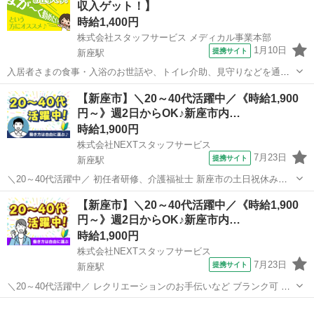
収入ゲット！】
時給1,400円
株式会社スタッフサービス メディカル事業本部
1月10日
提携サイト
新座駅
入居者さまの食事・入浴のお世話や、トイレ介助、見守りなどを通し
て日常生活をしていく中での手厚い支援などをお願いします。 ◆スタ
埼玉
新座市
新座駅
介護
【新座市】＼20～40代活躍中／《時給1,900
ッフサービス・メディカル埼玉介護オフィス【０１２０−５１５−８６
円～》週2日からOK♪新座市内…
４】 派遣社員 ■交通費支給...
時給1,900円
株式会社NEXTスタッフサービス
7月23日
提携サイト
新座駅
＼20～40代活躍中／ 初任者研修、介護福祉士 新座市の土日祝休み可
特別養護老人ホーム *働きやすいから続けられる!介護ワーク* *履歴
埼玉
新座市
新座駅
介護
【新座市】＼20～40代活躍中／《時給1,900
書・来社不要でらくらくお仕事探し★* *「おかえりなさい」と迎えて
円～》週2日からOK♪新座市内…
くれる温かい雰囲...
時給1,900円
株式会社NEXTスタッフサービス
7月23日
提携サイト
新座駅
＼20～40代活躍中／ レクリエーションのお手伝いなど ブランク可 ケ
ア付き住まい …施設紹介… 明るい光が差し込む綺麗な職場(^^ 地域の
埼玉
新座市
新座駅
ケアマネージャー