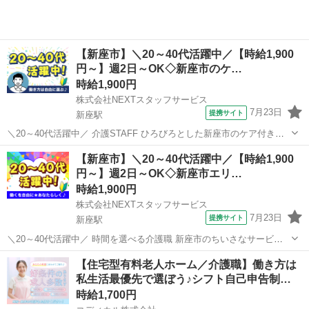
【新座市】＼20～40代活躍中／【時給1,900
円～】週2日～OK◇新座市のケ…
時給1,900円
株式会社NEXTスタッフサービス
7月23日
提携サイト
新座駅
＼20～40代活躍中／ 介護STAFF ひろびろとした新座市のケア付き住
まい *✨ブランクOK&柔軟シフトで働きやすい✨* *明るく清潔な施設
埼玉
新座市
新座駅
介護
【新座市】＼20～40代活躍中／【時給1,900
で、笑顔あふれるお仕事♪* *「おかえりなさい」と迎えてくれる温かい
円～】週2日～OK◇新座市エリ…
雰囲気の中...
時給1,900円
株式会社NEXTスタッフサービス
7月23日
提携サイト
新座駅
＼20～40代活躍中／ 時間を選べる介護職 新座市のちいさなサービス
付き高齢者向け住宅 *・週2日～/即日勤務可/履歴書不要でスピーディ
埼玉
新座市
新座駅
介護
【住宅型有料老人ホーム／介護職】働き方は
ーなお仕事探し* *・日勤、夜勤、曜日固定など、ご希望に合わせて働
私生活最優先で選ぼう♪シフト自己申告制…
けます* 業務...
時給1,700円