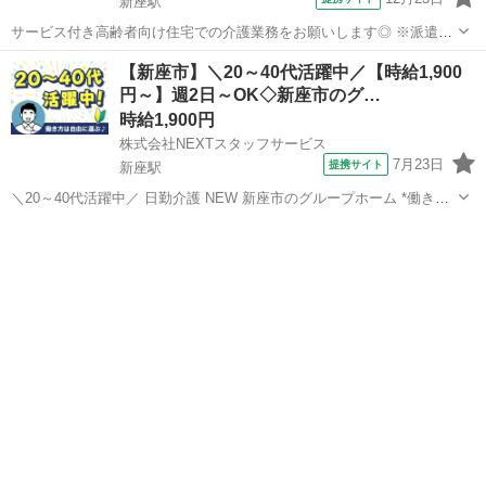
新座駅
サービス付き高齢者向け住宅での介護業務をお願いします◎ ※派遣先
によって業務内容の詳細は異なります。 【業務内容の一例】 ■食事介
埼玉
新座市
新座駅
介護
【新座市】＼20～40代活躍中／【時給1,900
助 ■入浴介助 ■排せつ介助 ■生活援助 ■レクリエーション ■介護記録作
円～】週2日～OK◇新座市のグ…
成 等 「聞いて...
時給1,900円
株式会社NEXTスタッフサービス
7月23日
提携サイト
新座駅
＼20～40代活躍中／ 日勤介護 NEW 新座市のグループホーム *働きや
すいから続けられる!日勤ワーク* *履歴書・来社不要でらくらくお仕事
埼玉
新座市
新座駅
介護
探し★* *「おかえりなさい」と迎えてくれる温かい雰囲気の職場で、
一緒に働きま...