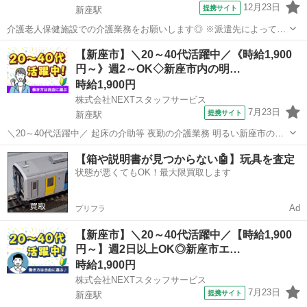
12月23日
提携サイト
新座駅
介護老人保健施設での介護業務をお願いします◎ ※派遣先によって業
務内容の詳細は異なります。 【業務内容の一例】 ■食事介助 ■入浴介
埼玉
新座市
新座駅
介護
【新座市】＼20～40代活躍中／《時給1,900
助 ■排せつ介助 ■生活援助 ■レクリエーション ■介護記録作成 等 「聞
円～》週2～OK◇新座市内の明…
いていた内容と...
時給1,900円
株式会社NEXTスタッフサービス
7月23日
提携サイト
新座駅
＼20～40代活躍中／ 起床の介助等 夜勤の介護業務 明るい新座市の高
級シニアマンション */* *高時給!しっかり稼げる夜勤ワーク* *＼* 入居
埼玉
新座市
新座駅
介護
【箱や説明書が見つからない🤖】玩具を査定
者さんの生活のサポートをお願いします。 夜勤なので巡回・見守りが
状態が悪くてもOK！最大限買取します
メイン...
Ad
プリフラ
【新座市】＼20～40代活躍中／【時給1,900
円～】週2日以上OK◎新座市エ…
時給1,900円
株式会社NEXTスタッフサービス
7月23日
提携サイト
新座駅