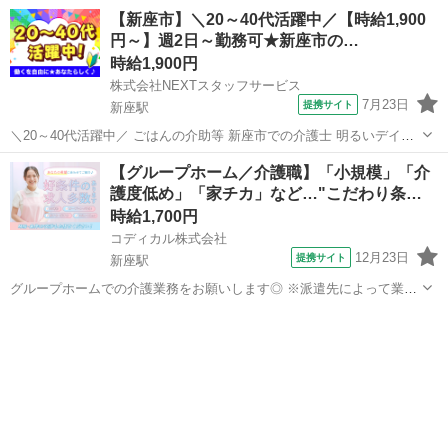
施設 ╭━━━━━━━━━━━━━╮ 柔軟シフトで無理なく働ける♪
埼玉
新座市
新座駅
介護
【新座市】＼20～40代活躍中／【時給1,900
╰━━━━━━v━━━━━━╯ NEXTスタッフサービスは、あなたの
円～】週2日～勤務可★新座市の…
想いに寄...
時給1,900円
株式会社NEXTスタッフサービス
7月23日
提携サイト
新座駅
＼20～40代活躍中／ ごはんの介助等 新座市での介護士 明るいデイ施
設 …施設紹介… 明るい光が差し込む綺麗な職場(^^ 地域のシニアの快
埼玉
新座市
新座駅
介護
【グループホーム／介護職】「小規模」「介
適な毎日をサポートしています。 …仕事内容… ・日常生活のサポート
護度低め」「家チカ」など…"こだわり条…
(食事・入...
時給1,700円
コディカル株式会社
12月23日
提携サイト
新座駅
グループホームでの介護業務をお願いします◎ ※派遣先によって業務
内容の詳細は異なります。 【業務内容の一例】 ■食事介助 ■入浴介助
埼玉
新座市
新座駅
介護
■排せつ介助 ■生活援助 ■レクリエーション ■介護記録作成 等 「聞い
ていた内容と違...