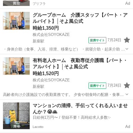
Ad
プリフラ
グループホーム 介護スタッフ【パート・ア
ルバイト】│そよ風公式
時給1,350円
株式会社SOYOKAZE
7月24日
提携サイト
新座駅
・身体介助（食事、入浴、排泄、移乗など） ・就寝介助・起床介助 ・
介護記録の書類への記入（ご利用報告など、簡単なＰＣ操作） ・レク
埼玉
新座市
新座駅
介護
有料老人ホーム 夜勤専従介護職【パート・
リエーションや体操の実施（体操・脳トレ・手芸・その他） ・清掃、
アルバイト】│そよ風公式
洗濯などの間接業務 ・食事調理...
時給1,520円
株式会社SOYOKAZE
7月24日
提携サイト
新座駅
高齢者向け介護施設での夜勤業務です。 夕食や朝食時の配膳・食事介
助、就寝・起床時の移動や排泄介助など、夜間の生活支援全般を担
埼玉
新座市
新座駅
介護
マンションの清掃、手伝ってくれる人いませ
当。 巡回や安否確認、急変時の対応、介護記録の作成も行います。 空
んか？😭🙏
き時間にはフロアや居室の清掃、洗濯...
日給例1万円〜 / 登録不要！高時給求人多数✨
Ad
Lacotto