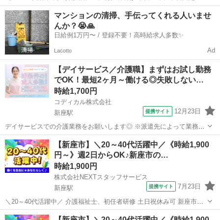
有料老人ホーム */* *綺麗な環境で気持ちよく働けます♪* *＼* 明るくて
埼玉
新座市
新座駅
介護
マンションの清掃、手伝ってくれる人いませ
キレイな施設! お花見やお祭り、クリスマスなどの季節に合わせたイベ
んか？😭🙏
ント...
日給例1万円〜 / 登録不要！高時給求人多数✨
Ad
Lacotto
【デイサービス／介護職】まずはお試し勤務
でOK！最短2ヶ月～働ける◎失敗しない…
時給1,700円
コディカル株式会社
12月23日
提携サイト
新座駅
デイサービスでの介護業務をお願いします◎ ※派遣先によって業務内
容の詳細は異なります。 【業務内容の一例】 ■送迎（運転または付き
埼玉
新座市
新座駅
介護
【新座市】＼20～40代活躍中／《時給1,900
添い） ■食事介助 ■入浴介助 ■排せつ介助 ■レクリエーション ■介護記
円～》週2日からOK♪新座市の…
録作成 等 「聞...
時給1,900円
株式会社NEXTスタッフサービス
7月23日
提携サイト
新座駅
＼20～40代活躍中／ 介護福祉士、初任者研修 土日祝休み可 新座市の
新設施設 ╭━━━━━━━━━━━━━╮ *融通が利くので働きやす
埼玉
新座市
新座駅
介護
【新座市】＼20～40代活躍中／《時給1,900