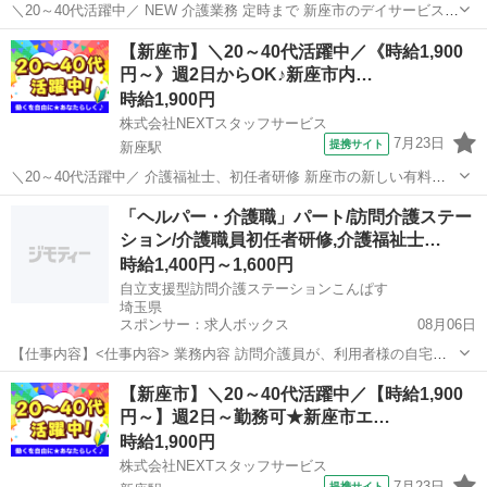
＼20～40代活躍中／ NEW 介護業務 定時まで 新座市のデイサービス
*✅小さいお子様がいても安心!20～50代の主婦/主夫さんも活躍中* *✅
埼玉
新座市
新座駅
介護
【新座市】＼20～40代活躍中／《時給1,900
日勤のみ/土日祝日休み/週2日～* *✅来社不要でお仕事紹介できるので
円～》週2日からOK♪新座市内…
ら...
時給1,900円
株式会社NEXTスタッフサービス
7月23日
提携サイト
新座駅
＼20～40代活躍中／ 介護福祉士、初任者研修 新座市の新しい有料老
人ホーム ╭━━━━━━━━━━━━━╮ *週2日～選べる時間!希望
埼玉
新座市
新座駅
介護
「ヘルパー・介護職」パート/訪問介護ステー
シフト制* 生活スタイルに合わせて働ける自由度高めの介護ワーク♪ ▼
ション/介護職員初任者研修,介護福祉士…
おすすめ...
時給1,400円～1,600円
自立支援型訪問介護ステーションこんぱす
埼玉県
スポンサー：求人ボックス
08月06日
【仕事内容】<仕事内容> 業務内容 訪問介護員が、利用者様の自宅を
訪問して介護を行います。 詳細な業務内容 1身体介護:排泄・食事・更
アルバイト・パート
【新座市】＼20～40代活躍中／【時給1,900
衣・入浴などの身体に直接触れて行うケアと、それに伴う準備や後始
円～】週2日～勤務可★新座市エ…
末等を行います。 2生活援助:掃除...
時給1,900円
株式会社NEXTスタッフサービス
7月23日
提携サイト