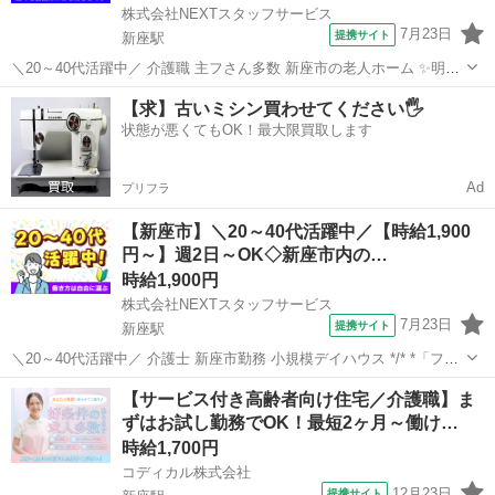
株式会社NEXTスタッフサービス
7月23日
提携サイト
新座駅
＼20～40代活躍中／ 介護職 主フさん多数 新座市の老人ホーム ✨明る
い雰囲気の職場で日勤のみ✨ ✅家庭やプライベートと両立しやすい環
埼玉
新座市
新座駅
介護
【求】古いミシン買わせてください🖐️
境 ✅週2日～OK/曜日固定/残業なし 【業務内容】 ・ご利用者様の日常
状態が悪くてもOK！最大限買取します
生活サポー...
Ad
プリフラ
【新座市】＼20～40代活躍中／【時給1,900
円～】週2日～OK◇新座市内の…
時給1,900円
株式会社NEXTスタッフサービス
7月23日
提携サイト
新座駅
＼20～40代活躍中／ 介護士 新座市勤務 小規模デイハウス */* *「フル
タイムは難しい…」という方必見!週2や時短も相談可能な日勤ワーク*
埼玉
新座市
新座駅
介護
【サービス付き高齢者向け住宅／介護職】ま
*＼* 利用者さんの生活のサポートをお願いします。 まずは名前を覚え
ずはお試し勤務でOK！最短2ヶ月～働け…
るこ...
時給1,700円
コディカル株式会社
12月23日
提携サイト