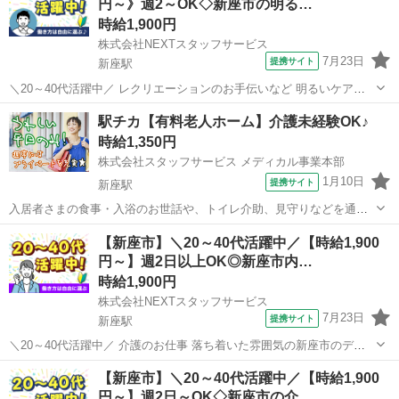
円～》週2～OK◇新座市の明る…
まの生活...
時給1,900円
株式会社NEXTスタッフサービス
7月23日
提携サイト
新座駅
＼20～40代活躍中／ レクリエーションのお手伝いなど 明るいケアホ
ーム */* *「フルタイムは難しい…」という方必見!週2や時短も相談可
埼玉
新座市
新座駅
介護
駅チカ【有料老人ホーム】介護未経験OK♪
能な日勤ワーク* *＼* 利用者さんの生活のサポートをお願いします。
時給1,350円
まずは名...
株式会社スタッフサービス メディカル事業本部
1月10日
提携サイト
新座駅
入居者さまの食事・入浴のお世話や、トイレ介助、見守りなどを通し
て日常生活をしていく中での手厚い支援などをお願いします。 ◆スタ
埼玉
新座市
新座駅
介護
【新座市】＼20～40代活躍中／【時給1,900
ッフサービス・メディカル埼玉介護オフィス【０１２０−５１５−８６
円～】週2日以上OK◎新座市内…
４】 派遣社員 ■交通費支給...
時給1,900円
株式会社NEXTスタッフサービス
7月23日
提携サイト
新座駅
＼20～40代活躍中／ 介護のお仕事 落ち着いた雰囲気の新座市のデイ
サービス 施設について ‾‾‾‾‾‾‾‾‾‾‾‾‾ 明るいフロアが印象的な、綺麗な介
埼玉
新座市
新座駅
介護
【新座市】＼20～40代活躍中／【時給1,900
護施設 地域のシニアの快適な毎日をサポートしています。 スタッフ1
円～】週2日～OK◇新座市の介…
人...