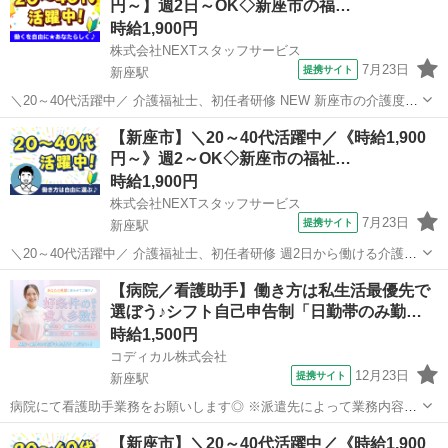
円～】週2日～OK◇新座市の福…
対...
時給1,900円
株式会社NEXTスタッフサービス
7月23日
提携サイト
新座駅
＼20～40代活躍中／ 介護福祉士、初任者研修 NEW 新座市の介護度低
めの福祉施設 ✨柔軟シフトで無理なく働ける♪ ・子育てや家庭と両立
埼玉
新座市
新座駅
介護
【新座市】＼20～40代活躍中／《時給1,900
したい方にぴったり ・日勤/夜勤/曜日固定/短時間など、ご希望に合わ
円～》週2～OK◇新座市の福祉…
せた働き方OK...
時給1,900円
株式会社NEXTスタッフサービス
7月23日
提携サイト
新座駅
＼20～40代活躍中／ 介護福祉士、初任者研修 週2日から働ける介護度
低めの新座市の福祉施設 */* *フォロー体制ばっちりの環境!* *＼* ゆと
埼玉
新座市
新座駅
介護
【病院／看護助手】働き方は私生活最優先で
りのある人員体制で、ブランクのある方や経験が少ない方でも安心◎
選ぼう♪シフト自己申告制「日勤帯のみ勤…
利用者...
時給1,500円
コディカル株式会社
12月23日
提携サイト
新座駅
病院にて看護助手業務をお願いします◎ ※派遣先によって業務内容の
詳細は異なります。 【業務内容の一例】 ■食事介護 ■入浴介助 ■排泄
埼玉
新座市
新座駅
介護
【新座市】＼20～40代活躍中／《時給1,900
介助 ■シーツ交換、清掃 ■医療機器の管理、配膳 等 「聞いていた内容