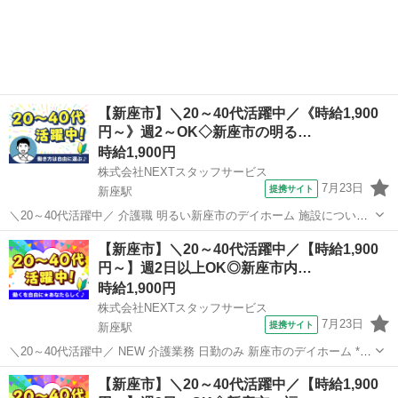
【新座市】＼20～40代活躍中／《時給1,900
円～》週2～OK◇新座市の明る…
時給1,900円
株式会社NEXTスタッフサービス
7月23日
提携サイト
新座駅
＼20～40代活躍中／ 介護職 明るい新座市のデイホーム 施設について
‾‾‾‾‾‾‾‾‾‾‾‾‾ 明るいフロアが印象的な、綺麗な介護施設 地域のシニアの快
埼玉
新座市
新座駅
介護
【新座市】＼20～40代活躍中／【時給1,900
適な毎日をサポートしています。 スタッフ1人ひとりの負担を抑え
円～】週2日以上OK◎新座市内…
る...
時給1,900円
株式会社NEXTスタッフサービス
7月23日
提携サイト
新座駅
＼20～40代活躍中／ NEW 介護業務 日勤のみ 新座市のデイホーム *✨
ブランクOK&子育て世代歓迎✨* *明るく清潔な施設で、笑顔あふれる
埼玉
新座市
新座駅
介護
【新座市】＼20～40代活躍中／【時給1,900
お仕事♪* ▼こんな施設 ✅日勤のみ/週2日～OK ✅急なお休みにも柔軟