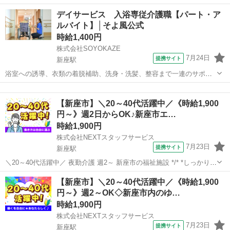
業務内容の詳細は異なります。 【業務内容の一例】 ■食事介助 ■入浴
埼玉
新座市
新座駅
介護
デイサービス 入浴専従介護職【パート・ア
介助 ■排せつ介助 ■生活援助 ■レクリエーション ■介護記録作成 等
ルバイト】│そよ風公式
「聞いていた内容...
時給1,400円
株式会社SOYOKAZE
7月24日
提携サイト
新座駅
浴室への誘導、衣類の着脱補助、洗身・洗髪、整容まで一連のサポー
トを担当。 安全に配慮しながら、お客様の状態に合わせた個別ケアを
埼玉
新座市
新座駅
介護
行います。 ・お客様のコミュニケーションを図るお手伝いをします ・
【新座市】＼20～40代活躍中／《時給1,900
身体介助（着脱、入浴介助、移乗...
円～》週2日からOK♪新座市エ…
時給1,900円
株式会社NEXTスタッフサービス
7月23日
提携サイト
新座駅
＼20～40代活躍中／ 夜勤介護 週2～ 新座市の福祉施設 */* *しっかり稼
げる!夜勤のお仕事* *＼* 入居者さんの生活のサポートをお願いしま
埼玉
新座市
新座駅
介護
【新座市】＼20～40代活躍中／《時給1,900
す。 夜勤なので巡回・見守りがメイン。 まずはできることからお願い
円～》週2～OK◇新座市内のゆ…
しま...
時給1,900円
株式会社NEXTスタッフサービス
7月23日
提携サイト
新座駅