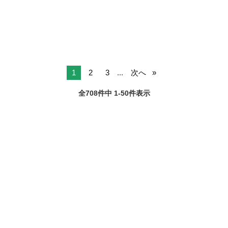
シニアの快適な毎日をサポートしています。 …仕事内容… ・日常生活
のサポート...
1
2
3
...
次へ
全708件中 1-50件表示