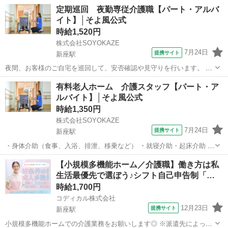
定期巡回 夜勤専従介護職【パート・アルバ
イト】│そよ風公式
時給1,520円
株式会社SOYOKAZE
7月24日
提携サイト
新座駅
夜間、お客様のご自宅を巡回して、安否確認や見守りを行います。 必
要に応じて、排泄介助・体位交換等の身体介護、緊急時の対応、 記録
埼玉
新座市
新座駅
介護
有料老人ホーム 介護スタッフ【パート・ア
作成、翌朝への引継ぎ準備等、日中の介護業務に加えて 夜間特有の業
ルバイト】│そよ風公式
務が中心で、お客様の「夜間の安...
時給1,350円
株式会社SOYOKAZE
7月24日
提携サイト
新座駅
・身体介助（食事、入浴、排泄、移乗など） ・就寝介助・起床介助 ・
介護記録の書類への記入（ご利用報告など、簡単なＰＣ操作） ・機能
埼玉
新座市
新座駅
介護
【小規模多機能ホーム／介護職】働き方は私
訓練補助業務 ・レクリエーションや体操の実施 ・清掃、洗濯などの間
生活最優先で選ぼう♪シフト自己申告制「…
接業務 ・食事の準備、お茶と...
時給1,700円
コディカル株式会社
12月23日
提携サイト
新座駅
小規模多機能ホームでの介護業務をお願いします◎ ※派遣先によって