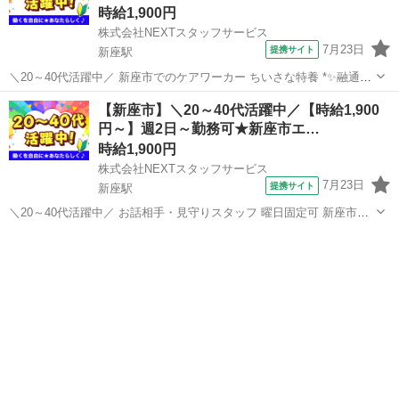
時給1,900円
株式会社NEXTスタッフサービス
7月23日
提携サイト
新座駅
＼20～40代活躍中／ 新座市でのケアワーカー ちいさな特養 *✨融通が
利くので働きやすい!主婦・主夫さん多数活躍中✨* ✅お仕事にブランク
埼玉
新座市
新座駅
介護
【新座市】＼20～40代活躍中／【時給1,900
のある方も積極採用中 ✅平日のみOK/日勤のみ/夜勤/曜日固定/残業な
円～】週2日～勤務可★新座市エ…
しなど働き...
時給1,900円
株式会社NEXTスタッフサービス
7月23日
提携サイト
新座駅
＼20～40代活躍中／ お話相手・見守りスタッフ 曜日固定可 新座市の
通所介護施設 POINT ‾‾‾‾‾‾‾‾‾‾‾‾‾ *落ち着いた雰囲気の中で、ゆとりを持
埼玉
新座市
新座駅
介護
ってお仕事ができます* *スタッフ同士の連携◎でアットホーム...