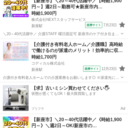
【新座市】＼20～40代活躍中／【時給1,900
し★* *「おかえりなさい」と迎えてくれる温かい雰囲気の職場で、一
円～】週2日～勤務可★新座市内…
緒に働きません...
時給1,900円
株式会社NEXTスタッフサービス
7月23日
提携サイト
新座駅
＼20～40代活躍中／ 介護STAFF 曜日固定可 新座市のケア付き住まい
*✨主婦・主夫さんも活躍中♪✨* *✅シフト制 週2日～OKで家庭と両立
埼玉
新座市
新座駅
介護
【介護付き有料老人ホーム／介護職】高時給
しやすい職場♬* *✅お仕事にブランクのある方も積極採用中* *✅平日
で働けるのが派遣のメリット！効率的に収…
の...
時給1,700円
コディカル株式会社
12月23日
提携サイト
新座駅
介護付き有料老人ホームでの介護業務をお願いします◎ ※派遣先によ
って業務内容の詳細は異なります。 【業務内容の一例】 ■食事介助 ■
埼玉
新座市
新座駅
介護
【求】古いミシン買わせてください🖐️
入浴介助 ■排せつ介助 ■生活援助 ■レクリエーション ■介護記録作成
状態が悪くてもOK！最大限買取します
等 「聞いていた...
Ad
プリフラ
【新座市】＼20～40代活躍中／《時給1,900
円～》＼週2日～OK/新座市の…