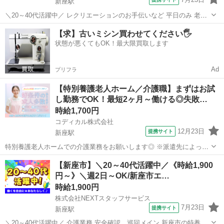
新座駅
＼20～40代活躍中／ レクリエーションのお手伝いなど 平日のみ 老人
ホーム *✨ブランクOK&子育て世代歓迎✨* *明るく清潔な施設で、笑顔
埼玉
新座市
新座駅
介護
【求】古いミシン買わせてください🖐️
あふれるお仕事♪* *「おかえりなさい」と迎えてくれる温かい雰囲気の
状態が悪くてもOK！最大限買取します
中で、一緒...
Ad
プリフラ
【特別養護老人ホーム／介護職】まずはお試
し勤務でOK！最短2ヶ月～働ける◎失敗…
時給1,700円
コディカル株式会社
12月23日
提携サイト
新座駅
特別養護老人ホームでの介護業務をお願いします◎ ※派遣先によって
業務内容の詳細は異なります。 【業務内容の一例】 ■食事介助 ■入浴
埼玉
新座市
新座駅
介護
【新座市】＼20～40代活躍中／《時給1,900
介助 ■排せつ介助 ■生活援助 ■レクリエーション ■介護記録作成 等
円～》＼週2日～OK/新座市エ…
「聞いていた内容...
時給1,900円
株式会社NEXTスタッフサービス
7月23日
提携サイト
新座駅
＼20～40代活躍中／ 介護業務 安全確認、巡回メイン 新座市の特養 *✅