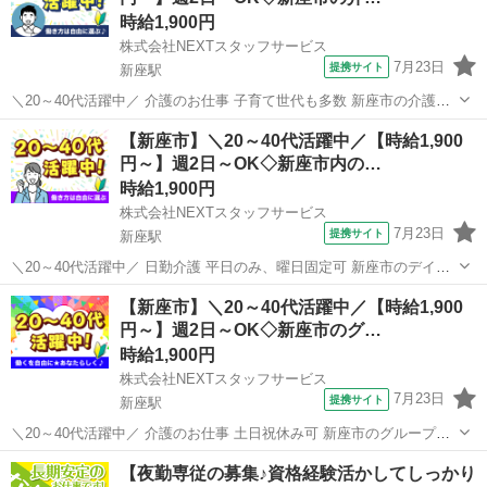
時給1,900円
株式会社NEXTスタッフサービス
7月23日
提携サイト
新座駅
＼20～40代活躍中／ 介護のお仕事 子育て世代も多数 新座市の介護施
設 *✨ブランクOK&子育て世代歓迎✨* *明るく清潔な施設で、笑顔あふ
埼玉
新座市
新座駅
介護
【新座市】＼20～40代活躍中／【時給1,900
れるお仕事♪* *「おかえりなさい」と迎えてくれる温かい雰囲気の中
円～】週2日～OK◇新座市内の…
で、一緒に働...
時給1,900円
株式会社NEXTスタッフサービス
7月23日
提携サイト
新座駅
＼20～40代活躍中／ 日勤介護 平日のみ、曜日固定可 新座市のデイサ
ービス *✨ブランクOK&子育て世代歓迎✨* *✅20～50代の主婦(夫)さん
埼玉
新座市
新座駅
介護
【新座市】＼20～40代活躍中／【時給1,900
多数活躍中* *✅久しぶりの職場復帰もサポートします◎* *✅日勤の
円～】週2日～OK◇新座市のグ…
み/...
時給1,900円
株式会社NEXTスタッフサービス
7月23日
提携サイト
新座駅
＼20～40代活躍中／ 介護のお仕事 土日祝休み可 新座市のグループホ
ーム ╭━━━━━━━━━━━━━╮ *融通が利くので働きやすい!* *
埼玉
新座市
新座駅
介護
【夜勤専従の募集♪資格経験活かしてしっかり
週2日からの柔軟シフト* ╰━━━━━━v━━━━━━╯ NEXTス...