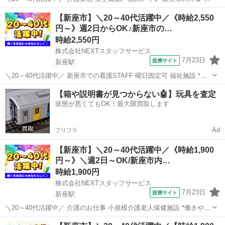
見守りがメイン×しっかり稼げる夜勤専従* *✅履歴書・来社不要でらく
埼玉
新座市
新座駅
介護
【新座市】＼20～40代活躍中／《時給2,550
らくお仕事探し★* *✅「おかえりなさい」と迎えてくれる温かい雰囲
円～》週2日からOK♪新座市の…
気の職場で、...
時給2,550円
株式会社NEXTスタッフサービス
7月23日
提携サイト
新座駅
＼20～40代活躍中／ 新座市での看護STAFF 曜日固定可 福祉施設 *✨
あなたのスキルを必要としている職場があります✨* ✅もっといい給料
埼玉
新座市
新座駅
介護
【箱や説明書が見つからない🤖】玩具を査定
で働きたい! ✅人間関係良好な環境がいい! ✅長期で安定して働きたい!
状態が悪くてもOK！最大限買取します
✅仕...
Ad
プリフラ
【新座市】＼20～40代活躍中／《時給1,900
円～》＼週2日～OK/新座市内…
時給1,900円
株式会社NEXTスタッフサービス
7月23日
提携サイト
新座駅
＼20～40代活躍中／ 介護のお仕事 小規模介護老人保健施設 *働きやす
いから続けられる!介護ワーク* *履歴書・来社不要でらくらくお仕事探
埼玉
新座市
新座駅
介護