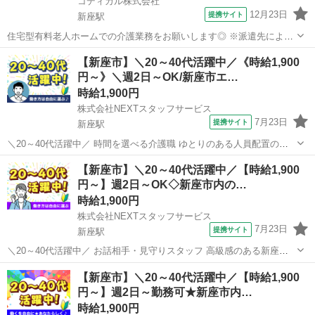
コディカル株式会社
12月23日
提携サイト
新座駅
住宅型有料老人ホームでの介護業務をお願いします◎ ※派遣先によっ
て業務内容の詳細は異なります。 【業務内容の一例】 ■食事介助 ■入
埼玉
新座市
新座駅
介護
【新座市】＼20～40代活躍中／《時給1,900
浴介助 ■排せつ介助 ■生活援助 ■レクリエーション ■介護記録作成 等
円～》＼週2日～OK/新座市エ…
「聞いていた内...
時給1,900円
株式会社NEXTスタッフサービス
7月23日
提携サイト
新座駅
＼20～40代活躍中／ 時間を選べる介護職 ゆとりのある人員配置の新
座市のケア付き住宅 */* *週2日からOK!ワークライフバランスが取りや
埼玉
新座市
新座駅
介護
【新座市】＼20～40代活躍中／【時給1,900
すい環境* *＼* 利用者さんが安心して過ごせるよう、お手伝いをお願
円～】週2日～OK◇新座市内の…
いします...
時給1,900円
株式会社NEXTスタッフサービス
7月23日
提携サイト
新座駅
＼20～40代活躍中／ お話相手・見守りスタッフ 高級感のある新座市
のシニア住宅 */* *フォロー体制ばっちりの環境!* *＼* ゆとりのある人
埼玉
新座市
新座駅
介護
【新座市】＼20～40代活躍中／【時給1,900
員体制で、ブランクのある方や経験が少ない方でも安心◎ 利用者さん
円～】週2日～勤務可★新座市内…
が安心し...
時給1,900円