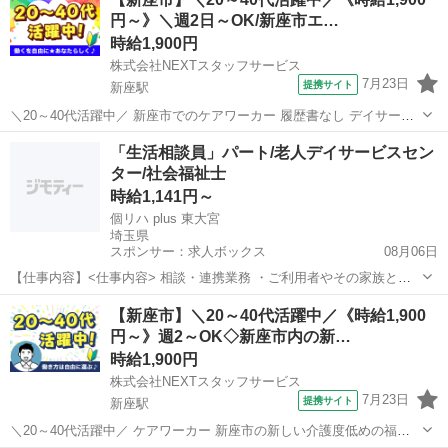
い!* *週2日からの柔軟シフト* ╰━━━━━━v━━━━━━╯ NEX...
円～》＼週2日～OK/新座市エ…
時給1,900円
株式会社NEXTスタッフサービス
7月23日
提携サイト
新座駅
＼20～40代活躍中／ 新座市でのケアワーカー 履歴書なし デイサービ
ス *✨ブランクOK&子育て世代歓迎✨* *✅20～50代の主婦(夫)さん多数
埼玉
新座市
新座駅
介護
「生活相談員」パート/老人デイサービスセン
活躍中* *✅久しぶりの職場復帰もサポートします◎* *✅日勤のみ/週2...
ター/社会福祉士
時給1,141円～
個リハ plus 東大宮
埼玉県
スポンサー：求人ボックス
08月06日
【仕事内容】<仕事内容> 相談・連携業務 ・ご利用者やその家族との
相談業務 ・施設との調整や手続き ・地域やその他コミュニティとの連
アルバイト・パート
【新座市】＼20～40代活躍中／《時給1,900
携等 ・介護福祉サービスにおける「連携・調整」の役割 <求人PR> <
円～》週2～OK◇新座市内の新…
雇用形態>パート・アルバイト...
時給1,900円
株式会社NEXTスタッフサービス
7月23日
提携サイト
新座駅
＼20～40代活躍中／ ケアワーカー 新座市の新しい介護度低めの福祉