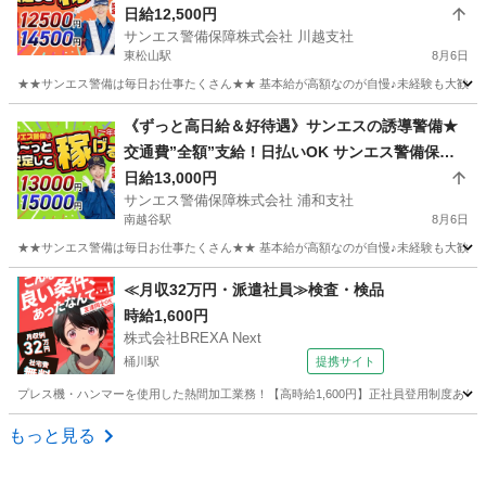
株式会社 川越支社 東松山
日給12,500円
サンエス警備保障株式会社 川越支社
東松山駅
8月6日
★★サンエス警備は毎日お仕事たくさん★★ 基本給が高額なのが自慢♪未経験も大歓迎！
埼玉
東松山市
東松山駅
警備員
サンエス警備保障株式会社
《ずっと高日給＆好待遇》サンエスの誘導警備★
交通費”全額”支給！日払いOK サンエス警備保障
株式会社 浦和支社 南越谷
日給13,000円
サンエス警備保障株式会社 浦和支社
南越谷駅
8月6日
★★サンエス警備は毎日お仕事たくさん★★ 基本給が高額なのが自慢♪未経験も大歓迎！
埼玉
越谷市
南越谷駅
警備員
サンエス警備保障株式会社
≪月収32万円・派遣社員≫検査・検品
時給1,600円
株式会社BREXA Next
桶川駅
提携サイト
プレス機・ハンマーを使用した熱間加工業務！【高時給1,600円】正社員登用制度あり！
埼玉
桶川市
桶川駅
その他
もっと見る