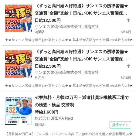
《ずっと高日給＆好待遇》サンエスの誘導警備★
交通費”全額”支給！日払いOK サンエス警備保障
株式会社 川越支社 鴻巣
日給12,500円
サンエス警備保障株式会社 川越支社
鴻巣駅
8月6日
★★サンエス警備は毎日お仕事たくさん★★ 基本給が高額なのが自慢♪未経験も大歓迎！
埼玉
鴻巣市
鴻巣駅
警備員
サンエス警備保障株式会社
《ずっと高日給＆好待遇》サンエスの誘導警備★
交通費”全額”支給！日払いOK サンエス警備保障
株式会社 川越支社 高麗川
日給12,500円
サンエス警備保障株式会社 川越支社
日高市
8月6日
★★サンエス警備は毎日お仕事たくさん★★ 基本給が高額なのが自慢♪未経験も大歓迎！
埼玉
日高市
警備員
サンエス警備保障株式会社
≪寮無料・月収32万円・派遣社員≫機械系工場で
の検査・検品 交替制
時給1,600円
株式会社BREXA Next
桶川駅
提携サイト
【月収例32万円★】プレス機・ハンマーの熱加工／無料の社宅完備／食堂利用可 人気の