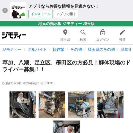
アプリならお得な情報を見逃さない！
インストール
アプリで開く
地元の掲示板 ジモティー 埼玉版
埼玉県
検索
ログイン
投稿
ジモティー
アルバイト
軽作業
その他
埼玉県のその他
草加市
草加、八潮、足立区、墨田区の方必見！解体現場のド
ライバー募集！！
投稿ID: uixdc
2026年4月16日 01:31