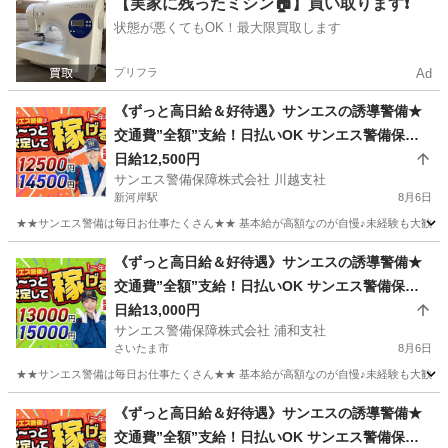
【実家に残ったミシン🏠】買い取ります❗️
状態が悪くてもOK！最大限買取します
プリフラ
Ad
《ずっと高日給＆好待遇》サンエスの誘導警備★
交通費”全額”支給！日払いOK サンエス警備保障
株式会社 川越支社 新河岸
日給12,500円
サンエス警備保障株式会社 川越支社
新河岸駅
8月6日
★★サンエス警備は毎日お仕事たくさん★★ 基本給が高額なのが自慢♪未経験も大歓迎！
埼玉
川越市
新河岸駅
警備員
サンエス警備保障株式会社
《ずっと高日給＆好待遇》サンエスの誘導警備★
交通費”全額”支給！日払いOK サンエス警備保障
株式会社 浦和支社 浦和
日給13,000円
サンエス警備保障株式会社 浦和支社
さいたま市
8月6日
★★サンエス警備は毎日お仕事たくさん★★ 基本給が高額なのが自慢♪未経験も大歓迎！
埼玉
さいたま市
警備員
サンエス警備保障株式会社
《ずっと高日給＆好待遇》サンエスの誘導警備★
交通費”全額”支給！日払いOK サンエス警備保障