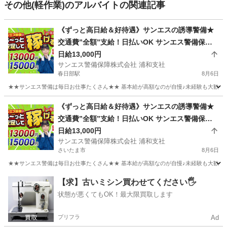
その他(軽作業)のアルバイトの関連記事
《ずっと高日給＆好待遇》サンエスの誘導警備★
交通費”全額”支給！日払いOK サンエス警備保障
株式会社 浦和支社 春日部
日給13,000円
サンエス警備保障株式会社 浦和支社
春日部駅
8月6日
★★サンエス警備は毎日お仕事たくさん★★ 基本給が高額なのが自慢♪未経験も大歓迎！
埼玉
春日部市
春日部駅
警備員
サンエス警備保障株式会社
《ずっと高日給＆好待遇》サンエスの誘導警備★
交通費”全額”支給！日払いOK サンエス警備保障
株式会社 浦和支社 大宮
日給13,000円
サンエス警備保障株式会社 浦和支社
さいたま市
8月6日
★★サンエス警備は毎日お仕事たくさん★★ 基本給が高額なのが自慢♪未経験も大歓迎！
埼玉
さいたま市
警備員
サンエス警備保障株式会社
【求】古いミシン買わせてください🖐️
状態が悪くてもOK！最大限買取します
プリフラ
Ad