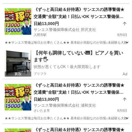
埼玉
桶川市
桶川駅
その他
《ずっと高日給＆好待遇》サンエスの誘導警備★
交通費”全額”支給！日払いOK サンエス警備保障
株式会社 所沢支社 入間市
日給13,000円
サンエス警備保障株式会社 所沢支社
入間市駅
8月6日
★★サンエス警備は毎日お仕事たくさん★★ 基本給が高額なのが自慢♪未経験も大歓迎！
埼玉
入間市
入間市駅
警備員
サンエス警備保障株式会社
【何年も調律していない🎹】ピアノを買い
ます🖐️
状態が悪くてもOK！最大限買取します
プリフラ
Ad
《ずっと高日給＆好待遇》サンエスの誘導警備★
交通費”全額”支給！日払いOK サンエス警備保障
株式会社 浦和支社 武蔵浦和
日給13,000円
サンエス警備保障株式会社 浦和支社
さいたま市
8月6日
★★サンエス警備は毎日お仕事たくさん★★ 基本給が高額なのが自慢♪未経験も大歓迎！
埼玉
さいたま市
警備員
サンエス警備保障株式会社
《ずっと高日給＆好待遇》サンエスの誘導警備★