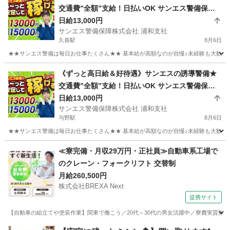
交通費”全額”支給！日払いOK サンエス警備保障
株式会社 浦和支社 久喜
日給13,000円
サンエス警備保障株式会社 浦和支社
久喜駅
8月6日
★★サンエス警備は毎日お仕事たくさん★★ 基本給が高額なのが自慢♪未経験も大歓迎！
埼玉
久喜市
久喜駅
警備員
サンエス警備保障株式会社
《ずっと高日給＆好待遇》サンエスの誘導警備★
交通費”全額”支給！日払いOK サンエス警備保障
株式会社 浦和支社 与野
日給13,000円
サンエス警備保障株式会社 浦和支社
与野駅
8月6日
★★サンエス警備は毎日お仕事たくさん★★ 基本給が高額なのが自慢♪未経験も大歓迎！
埼玉
さいたま市
与野駅
警備員
サンエス警備保障株式会社
≪寮完備・月収29万円・正社員≫自動車系工場で
のクレーン・フォークリフト 交替制
月給260,500円
株式会社BREXA Next
提携サイト
【自動車の組立てや塗装作業】関東で働こう／20代～30代の男女活躍中／寮費実質無料
埼玉
その他