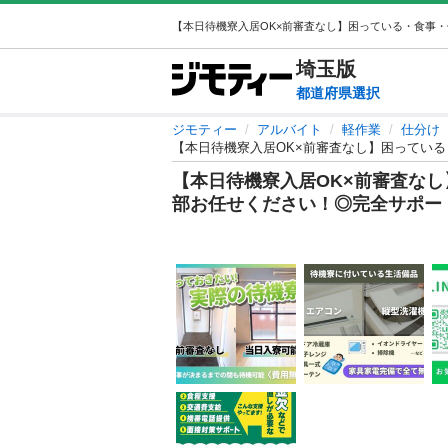
埼玉
版
都道府県選択
ジモティー
アルバイト
軽作業
仕分け
【本日待機寮入居OK×前審査なし】困ってい
【本日待機寮入居OK×前審査な
部お任せください！◎完全サポー