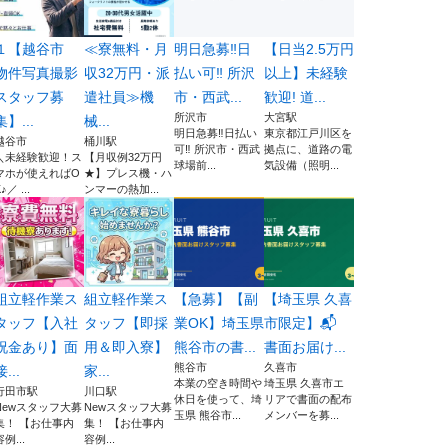
１【越谷市
≪寮無料・月
明日急募‼️日
【日当2.5万円
物件写真撮影
収32万円・派
払い可‼️ 所沢
以上】未経験
スタッフ募
遣社員≫機
市・西武...
歓迎! 道...
所沢市
大宮駅
集】...
械...
明日急募‼️日払い
東京都江戸川区を
越谷市
桶川駅
可‼️ 所沢市・西武
拠点に、道路の電
＼未経験歓迎！ス
【月収例32万円
球場前...
気設備（照明...
マホが使えればO
★】プレス機・ハ
♪／ ...
ンマーの熱加...
組立軽作業ス
組立軽作業ス
【急募】【副
【埼玉県 久喜
タッフ【入社
タッフ【即採
業OK】埼玉県
市限定】📬
祝金あり】面
用＆即入寮】
熊谷市の書...
書面お届け...
熊谷市
久喜市
接...
家...
本業の空き時間や
埼玉県 久喜市エ
行田市駅
川口駅
休日を使って、埼
リアで書面の配布
Newスタッフ大募
Newスタッフ大募
玉県 熊谷市...
メンバーを募...
集！ 【お仕事内
集！ 【お仕事内
容例...
容例...