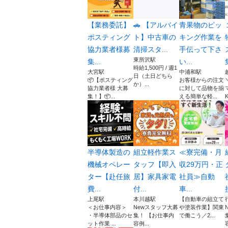
【業務委託】
​🚗 【アルバイ
青果物のピッ
ポスティング
ト】中古車の
キング作業を
協力業者様募
清掃スタ...
手伝って下さ
東所沢駅
集...
い...
時給1,500円 / 週1
大宮駅
中浦和駅
日（土日どちら
📦【ポスティング
お客様からの注文
か）...
協力業者様 大募
に対して品物を揃
集！】📦...
える簡単な軽...
K
半導体製造の
組立軽作業ス
≪寮完備・月
機械オペレー
タッフ【即入
収29万円・正
ター【赴任旅
居】家具家電
社員≫自動
費...
付...
車...
上尾駅
本川越駅
【自動車の組立て
＜お仕事内容＞
Newスタッフ大募
や塗装作業】関東
・半導体部品のセ
集！ 【お仕事内
で働こう／2...
ット作業 ...
容例...