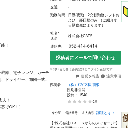
交通
-
勤務時間
日勤/夜勤　2交替勤務シフトお
よび一部日勤のみ （ご紹介す
る勤務先によります）
社名/
株式会社CATS
店名
！

連絡先
投稿者にメールで問い合わせ


※問い合わせは会員登録とログイン必須です
冷蔵庫、電子レンジ、カーテ
違反を報告
注意事項
剤、ドライヤー、布団一式。
投稿者
（株）CATS採用部
性別非公開
投稿： 
1540
！

0.0
OK！）

認証とは
身分証
電話番号
法人書類
【*株式会社ＣＡＴＳからのメッセージ*】