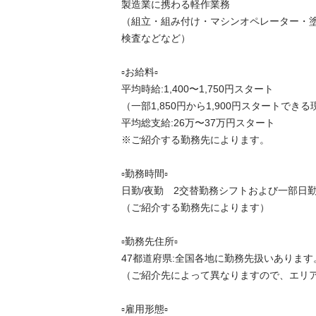
製造業に携わる軽作業務

（組立・組み付け・マシンオペレーター・
検査などなど）

▫️お給料▫️

平均時給:1,400〜1,750円スタート

（一部1,850円から1,900円スタートできる
平均総支給:26万〜37万円スタート

※ご紹介する勤務先によります。

▫️勤務時間▫️

日勤/夜勤　2交替勤務シフトおよび一部日勤の
（ご紹介する勤務先によります）

▫️勤務先住所▫️

47都道府県:全国各地に勤務先扱いあります。
（ご紹介先によって異なりますので、エリアや
▫️雇用形態▫️
