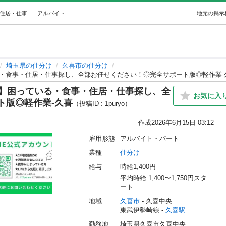
【本日待機寮入居OK×前審査なし】困っている・食事・住居・仕事探し、全部お任せください！◎完全サポート版◎軽作業-久喜 (（株）CATS採用部) 久喜の仕分けの無料求人広告・アルバイト・バイト募集情報｜ジモティー
アルバイト
地元の掲示
埼玉県の仕分け
久喜市の仕分け
る・食事・住居・仕事探し、全部お任せください！◎完全サポート版◎軽作業-
し】困っている・食事・住居・仕事探し、全
お気に入
ト版◎軽作業-久喜
（投稿ID : 1puryo）
作成
2026年6月15日 03:12
雇用形態
アルバイト・パート
業種
仕分け
給与
時給1,400円
平均時給:1,400〜1,750円スタ
ート
地域
久喜市
 - 久喜中央
東武伊勢崎線 - 
久喜駅
勤務地
埼玉県久喜市久喜中央