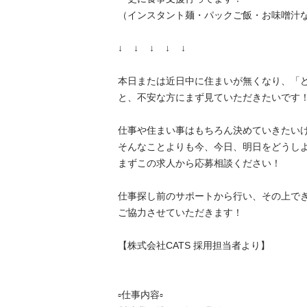
（インスタント麺・パックご飯・お味噌汁などな
↓    ↓    ↓    ↓    ↓

本日または近日中に住まいが無くなり、「どう
と、不安な方にまず見ていただきたいです！

仕事や住まい事はもちろん決めていきたいけど
そんなことよりも今、今日、明日をどうし
まずこの求人から応募相談ください！

仕事探し前のサポートから行い、その上で
ご協力させていただきます！

【株式会社CATS 採用担当者より】

▫️仕事内容▫️
