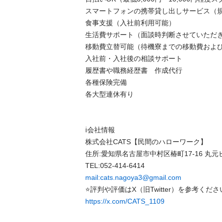
スマートフォンの携帯貸し出しサービス（規定
食事支援（入社前利用可能）

生活費サポート（面談時判断させていただきま
移動費立替可能（待機寮までの移動費および入
入社前・入社後の相談サポート

履歴書や職務経歴書　作成代行

各種保険完備

各大型連休有り

ℹ️会社情報

株式会社CATS【民間のハローワーク】

住所:愛知県名古屋市中村区椿町17-16 丸元ビル
mail:cats.nagoya3@gmail.com
https://x.com/CATS_1109