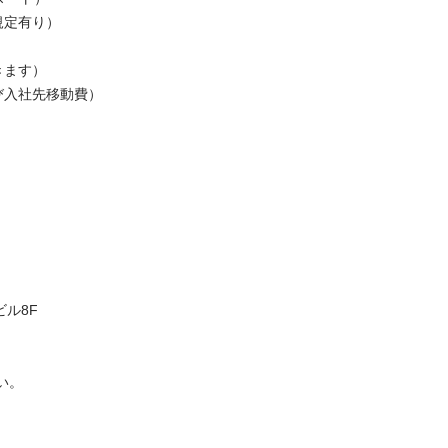
有り）

す）

社先移動費）

8F
