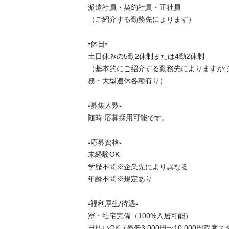
派遣社員・契約社員・正社員

（ご紹介する勤務先によります）

▫️休日▫️

土日休みの5勤2休制または4勤2休制

（基本的にご紹介する勤務先によりますが:
務・大型連休各種有り）

▫️募集人数▫️

随時 応募採用可能です。

▫️応募資格▫️

未経験OK

学歴不問※企業先により異なる

年齢不問※規定あり

▫️福利厚生/待遇▫️

寮・社宅完備（100%入居可能）

日払いOK（最低3,000円〜10,000円程度スタ