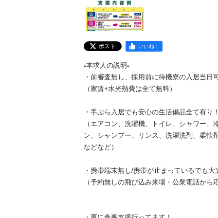
ポスト
いいね！
▫️本求人の説明▫️

・前審査無し、採用前に待機寮の入居当日可能
（家賃+水光熱費は全て無料）

・手ぶら入居でも安心の生活備品全て有り！
（エアコン、洗濯機、トイレ、シャワー、
ン、シャンプー、リンス、洗濯洗剤、柔軟
などなど）

・携帯端末無し/携帯が止まっているでも大丈夫
（予約無しの飛び込み来場・公衆電話から応募で
・更に食事支援行ってます！
