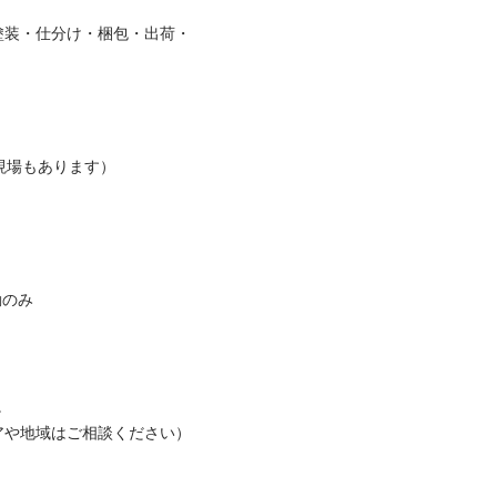
塗装・仕分け・梱包・出荷・
現場もあります）

み



地域はご相談ください）
