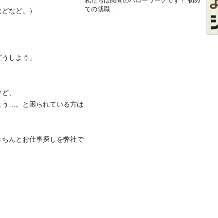
私たちは民間のハローワークです！ 初め
ての就職...
ど。）

しよう」


、

よう…。と困られている方は
きちんとお仕事探しを弊社で