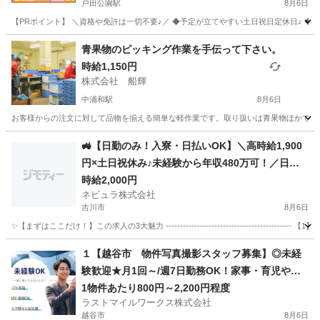
戸田公園駅
8月6日
【PRポイント】 ＼資格や免許は一切不要♪／ ◆予定が立てやすい土日祝日定休日♪ ◆
埼玉
戸田市
戸田公園駅
清掃
青果物のピッキング作業を手伝って下さい。
時給1,150円
株式会社 船輝
中浦和駅
8月6日
お客様からの注文に対して品物を揃える簡単な軽作業です。取り扱いは青果物ほかです。 
埼玉
さいたま市
中浦和駅
仕分け
🚜【日勤のみ！入寮・日払いOK】＼高時給1,900
円×土日祝休み♪未経験から年収480万可！／日払
いOK＆交通費別途支給の大手トラクター・エンジ
時給2,000円
ネビュラ株式会社
ン製造スタッフ［茨城県つくばみらい市］80907
吉川市
8月6日
✨【まずはここだけ！】この求人の3大魅力 -------------------------------------
埼玉
吉川市
軽作業
スタッフ
１【越谷市 物件写真撮影スタッフ募集】◎未経
験歓迎★月1回～/週7日勤務OK！家事・育児や本
業との両立も、がっつり勤務も大歓迎／自由に選
1物件あたり800円～2,200円程度
ラストマイルワークス株式会社
べる働き方／直行直帰可能
越谷市
8月6日