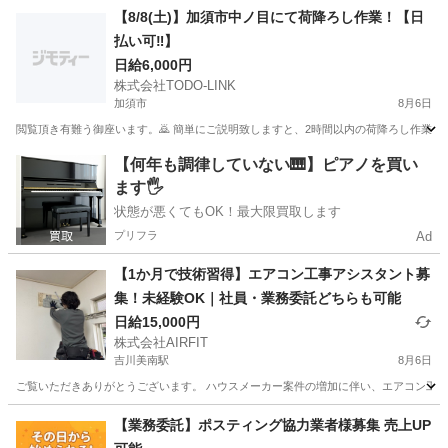
埼玉
加須市
加須駅
軽作業
コンテナ
【8/8(土)】加須市中ノ目にて荷降ろし作業！【日
払い可‼️】
日給6,000円
株式会社TODO-LINK
加須市
8月6日
閲覧頂き有難う御座います。🙇 簡単にご説明致しますと、2時間以内の荷降ろし作業のお
埼玉
加須市
軽作業
給料
【何年も調律していない🎹】ピアノを買い
ます🖐️
状態が悪くてもOK！最大限買取します
プリフラ
Ad
【1か月で技術習得】エアコン工事アシスタント募
集！未経験OK｜社員・業務委託どちらも可能
日給15,000円
株式会社AIRFIT
吉川美南駅
8月6日
ご覧いただきありがとうございます。 ハウスメーカー案件の増加に伴い、エアコン工事ス
埼玉
吉川市
吉川美南駅
その他
業務委託
【業務委託】ポスティング協力業者様募集 売上UP