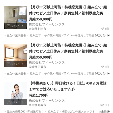
鹿児島
鹿屋市
工場
時給
【月収35万以上可能！待機寮完備♪】組み立て･組
付けなど／土日休み／寮費無料／福利厚生充実
月給350,000円
株式会社フィーリンクス
アルバイト
大分県 別府市
7月3日
＜主な作業内容例＞ 組み立て： 手作業や電動ドライバーを使用して部品を取り付け バリ
大分
別府市
工場
電動
【月収35万以上可能！待機寮完備♪】組み立て･組
付けなど／土日休み／寮費無料／福利厚生充実
月給350,000円
株式会社フィーリンクス
アルバイト
茨城県 石岡市
7月3日
＜主な作業内容例＞ 組み立て： 手作業や電動ドライバーを使用して部品を取り付け バリ
茨城
石岡市
工場
電動
【待機寮あり♪】即日稼げる！日払いOK☆お電話
１本でご対応いたします☆彡
時給1,700円
株式会社フィーリンクス
アルバイト
兵庫県 尼崎市
6月3日
＜完全未経験OK・即就業可能！＞ 組み立て・検査などの作業スタッフ！！ ☆未経験でも高時給