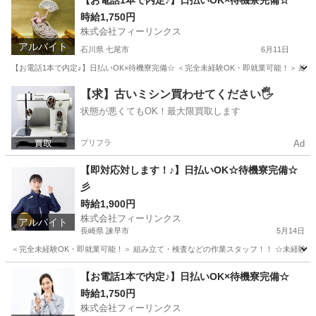
【お電話1本で内定♪】日払いOK×待機寮完備☆
時給1,750円
株式会社フィーリンクス
アルバイト
石川県 七尾市
6月11日
【お電話1本で内定♪】日払いOK×待機寮完備☆ ＜完全未経験OK・即就業可能！＞ 組み立て
石川
七尾市
工場
時給
【求】古いミシン買わせてください🖐️
状態が悪くてもOK！最大限買取します
プリフラ
Ad
【即対応対します！♪】日払いOK☆待機寮完備☆
彡
時給1,900円
株式会社フィーリンクス
アルバイト
長崎県 諫早市
5月14日
＜完全未経験OK・即就業可能！＞ 組み立て・検査などの作業スタッフ！！ ☆未経験でも高時給
長崎
諫早市
軽作業
時給
【お電話1本で内定♪】日払いOK×待機寮完備☆
時給1,750円
株式会社フィーリンクス