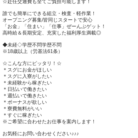
☆赴任交通費も全てご負担可能します！　　

誰でも簡単にできる組立・検査・軽作業！

オープニング募集/皆同じスタートで安心

「お金」「住まい」「仕事」ぜーんぶゲット！

高時給＆長期安定、充実した福利厚生満載◎

◆未経◇学歴不問学歴不問

※18歳以上（労基法61条）

☆こんな方にピッタリ！☆  

＊スグにお金がほしい 

＊スグに入寮がしたい

＊未経験から稼ぎたい

＊日払いで働きたい

＊週払いで働きたい

＊ボーナスが欲しい

＊寮費無料がいい

＊すぐに稼ぎたい

※ご希望に合わせたお仕事を案内します！

お気軽にお問い合わせください♪♪♪
