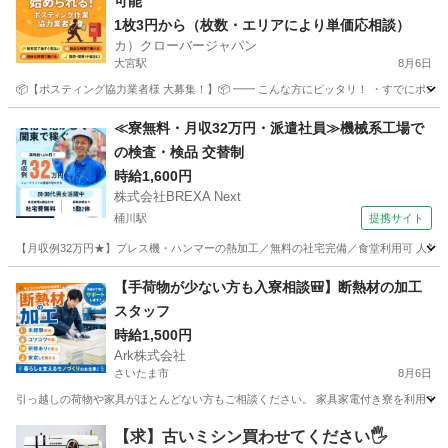
可能
1枚3円から（枚数・エリアにより単価応相談）
カ）クローバージャパン
大宮駅
8月6日
📦【ポスティング協力業者様 大募集！】📦 ━━ こんな方にピッタリ！ ・すでにポステ
埼玉
さいたま市
大宮駅
軽作業
業務委託
≪寮無料・月収32万円・派遣社員≫機械系工場で
の検査・検品 交替制
時給1,600円
株式会社BREXA Next
桶川駅
提携サイト
【月収例32万円★】プレス機・ハンマーの熱加工／無料の社宅完備／食堂利用可 人気の
埼玉
桶川市
桶川駅
その他
【手荷物が少ない方も入寮相談🎒】断熱材の加工
スタッフ
時給1,500円
Ark株式会社
さいたま市
8月6日
引っ越しの荷物や家具がほとんどない方もご相談ください。 家具家電付き寮を利用できる場
埼玉
さいたま市
工場
スタッフ
【求】古いミシン買わせてください🖐️