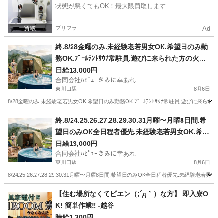
状態が悪くてもOK！最大限買取します
プリフラ
Ad
終.8/28金曜のみ.未経験老若男女OK.希望日のみ勤
務OK.ﾌﾟｰﾙﾃﾝﾄｻｳﾅ常駐員.遊びに来られた方の火起
こし火消し見守りお手伝い(場内案内.BBQ準備.ﾃﾝﾄ
日給13,000円
合同会社ﾊﾋﾟｭｰきみに幸あれ
ｻｳﾅ準備.後片付け.設置撤収なしの為、簡単準備片
東川口駅
8月6日
付け)ｽﾎﾟｯﾄ勤務可.免許不要.免許&車あり尚可.年齢
8/28金曜のみ.未経験老若男女OK.希望日のみ勤務OK.ﾌﾟｰﾙﾃﾝﾄｻｳﾅ常駐員.遊びに来ら
制限なし
埼玉
川口市
東川口駅
軽作業
サウナ
終.8/24.25.26.27.28.29.30.31月曜〜月曜8日間.希
望日のみOK全日程者優先.未経験老若男女OK.希望
日のみ勤務OK.ﾌﾟｰﾙﾃﾝﾄｻｳﾅ常駐員.遊びに来られた
日給13,000円
合同会社ﾊﾋﾟｭｰきみに幸あれ
方の火起こし火消し見守りお手伝い(場内案内.BB
東川口駅
8月6日
Q準備.ﾃﾝﾄｻｳﾅ準備.後片付け.設置撤収なしの為、簡
8/24.25.26.27.28.29.30.31月曜〜月曜8日間.希望日のみOK全日程者優先.未経験
単準備片付け)ｽﾎﾟｯﾄ勤務可.免許不要.免許&車あり
尚可.年齢制限なし
埼玉
川口市
東川口駅
軽作業
サウナ
【住む場所なくてピエン（;´д｀）な方】 即入寮O
K! 簡単作業‼ -越谷
時給1,300円