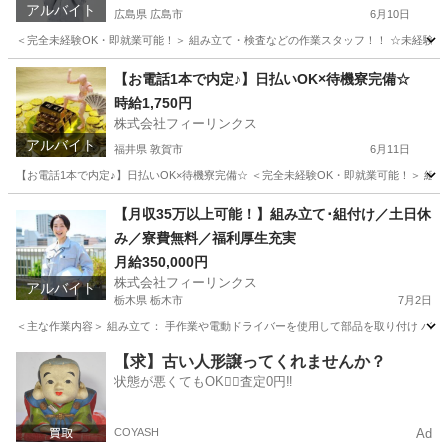
アルバイト
広島県 広島市
6月10日
＜完全未経験OK・即就業可能！＞ 組み立て・検査などの作業スタッフ！！ ☆未経験でも高時給
広島
広島市
工場
時給
【お電話1本で内定♪】日払いOK×待機寮完備☆
時給1,750円
株式会社フィーリンクス
アルバイト
福井県 敦賀市
6月11日
【お電話1本で内定♪】日払いOK×待機寮完備☆ ＜完全未経験OK・即就業可能！＞ 組み立て
福井
敦賀市
工場
時給
【月収35万以上可能！】組み立て･組付け／土日休
み／寮費無料／福利厚生充実
月給350,000円
株式会社フィーリンクス
アルバイト
栃木県 栃木市
7月2日
＜主な作業内容＞ 組み立て： 手作業や電動ドライバーを使用して部品を取り付け バリ取
栃木
栃木市
工場
電動
【求】古い人形譲ってくれませんか？
状態が悪くてもOK🙆‍♀️査定0円‼️
COYASH
Ad