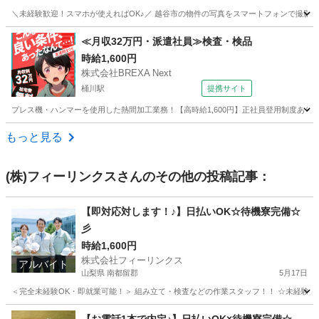
＼未経験歓迎！スマホが使えればOK♪／ 越谷市の物件の写真をスマートフォンで撮影す
埼玉
越谷市
軽作業
スタッフ
≪月収32万円・派遣社員≫検査・検品
時給1,600円
株式会社BREXA Next
桶川駅
提携サイト
プレス機・ハンマーを使用した熱間加工業務！【高時給1,600円】正社員登用制度あり！
埼玉
桶川市
桶川駅
その他
もっと見る
(株)フィーリンクス
さんのその他の投稿記事：
【即対応対します！♪】日払いOK☆待機寮完備☆
彡
時給1,600円
株式会社フィーリンクス
アルバイト
山梨県 南都留郡
5月17日
＜完全未経験OK・即就業可能！＞ 組み立て・検査などの作業スタッフ！！ ☆未経験でも高時給
山梨
南都留郡
工場
時給