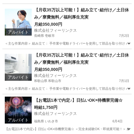
兵庫
尼崎市
工場
時給
【月収35万以上可能！】組み立て･組付け／土日休
み／寮費無料／福利厚生充実
月給350,000円
株式会社フィーリンクス
アルバイト
長崎県 壱岐市
7月2日
＜主な作業内容＞ 組み立て： 手作業や電動ドライバーを使用して部品を取り付け バリ取
長崎
壱岐市
工場
電動
【月収35万以上可能！】組み立て･組付け／土日休
み／寮費無料／福利厚生充実
月給350,000円
株式会社フィーリンクス
アルバイト
和歌山県 和歌山市
7月1日
＜主な作業内容＞ 組み立て： 手作業や電動ドライバーを使用して部品を取り付け バリ取
和歌山
和歌山市
工場
電動
【お電話1本で内定♪】日払いOK×待機寮完備☆
時給1,750円
株式会社フィーリンクス
アルバイト
福島県 いわき市
6月4日
【お電話1本で内定♪】日払いOK×待機寮完備☆ ＜完全未経験OK・即就業可能！＞ 組み立て