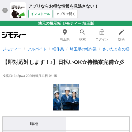
アプリならお得な情報を見逃さない！
インストール
アプリで開く
地元の掲示板 ジモティー 埼玉版
埼玉県
検索
ログイン
投稿
ジモティー
アルバイト
軽作業
埼玉県の軽作業
さいたま市の軽
【即対応対します！♪】日払いOK☆待機寮完備☆彡
投稿ID: 1p2pwa
2026年5月11日 04:45
職種
-