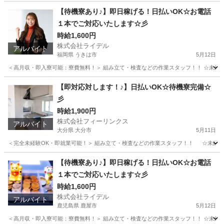
【待機寮あり♪】即日稼げる！日払いOK☆お電話
１本でご対応いたします☆彡
時給1,600円
株式会社ライデル
アルバイト
福岡県 うきは市
5月12日
＜高月収・即入寮可能：寮費無料！＞ 組み立て・検査などの作業スタッフ！！ ☆未経験でも
福岡
うきは市
工場
時給
【即対応対します！♪】日払いOK☆待機寮完備☆
彡
時給1,900円
株式会社フィーリンクス
アルバイト
大分県 大分市
5月11日
＜完全未経験OK・即就業可能！＞ 組み立て・検査などの作業スタッフ！！ ☆未経験でも高時給
大分
大分市
軽作業
時給
【待機寮あり♪】即日稼げる！日払いOK☆お電話
１本でご対応いたします☆彡
時給1,600円
株式会社ライデル
アルバイト
鹿児島県 鹿屋市
5月12日
＜高月収・即入寮可能：寮費無料！＞ 組み立て・検査などの作業スタッフ！！ ☆未経験でも