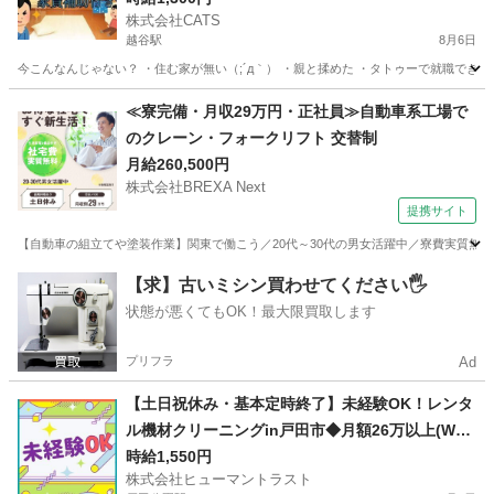
株式会社CATS
越谷駅
8月6日
今こんなんじゃない？ ・住む家が無い（;´д｀） ・親と揉めた ・タトゥーで就職できな
埼玉
越谷市
越谷駅
仕分け
住み込み
≪寮完備・月収29万円・正社員≫自動車系工場で
のクレーン・フォークリフト 交替制
月給260,500円
株式会社BREXA Next
提携サイト
【自動車の組立てや塗装作業】関東で働こう／20代～30代の男女活躍中／寮費実質無料
埼玉
その他
【求】古いミシン買わせてください🖐️
状態が悪くてもOK！最大限買取します
プリフラ
Ad
【土日祝休み・基本定時終了】未経験OK！レンタ
ル機材クリーニングin戸田市◆月額26万以上(W2G
-0445_1)
時給1,550円
株式会社ヒューマントラスト