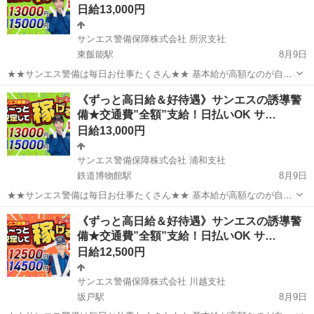
日給13,000円
サンエス警備保障株式会社 所沢支社
東飯能駅
8月9日
★★サンエス警備は毎日お仕事たくさん★★ 基本給が高額なのが自慢
♪未経験も大歓迎！ ＞＞常に現場豊富&交通費モチロン全額支給＜＜
埼玉
飯能市
東飯能駅
警備員
《ずっと高日給＆好待遇》サンエスの誘導警
『完全直行直帰でラクラク』 現場への直行直帰が基本で、毎週・毎月
備★交通費”全額”支給！日払いOK サ…
サンエス警備保障株式会社
等の定期的な出社は不要です！ ...
日給13,000円
サンエス警備保障株式会社 浦和支社
鉄道博物館駅
8月9日
★★サンエス警備は毎日お仕事たくさん★★ 基本給が高額なのが自慢
♪未経験も大歓迎！ ＞＞常に現場豊富&交通費モチロン全額支給＜＜
埼玉
さいたま市
鉄道博物館駅
警備員
《ずっと高日給＆好待遇》サンエスの誘導警
『完全直行直帰でラクラク』 現場への直行直帰が基本で、毎週・毎月
備★交通費”全額”支給！日払いOK サ…
サンエス警備保障株式会社
等の定期的な出社は不要です！ ...
日給12,500円
サンエス警備保障株式会社 川越支社
坂戸駅
8月9日