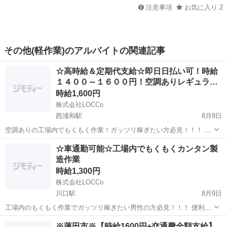
注意事項
お気に入り
2
その他(軽作業)のアルバイトの関連記事
☆高時給＆定期代支給☆即日日払い可！時給
１４００～１６００円！空調ありレギュラ…
時給1,600円
株式会社LOCCo
西浦和駅
8月9日
空調ありの工場内でもくもく作業！ガッツリ稼ぎたい方必見！！！ 嬉
しい定期代支給（※当社規定あり）もありますので安定して稼げるの
埼玉
さいたま市
西浦和駅
仕分け
先方
☆車通勤可能☆工場内でもくもくカンタン製
が嬉しいポイント♪ ※人気案件により、多数応募を頂いてますので予
造作業
定より早く締め切ってしまう...
時給1,300円
株式会社LOCCo
川口駅
8月9日
工場内のもくもく作業でガッツリ稼ぎたい男性の方必見！！！ 便利な
車通勤で快適にしっかり稼ぎましょう♪ 未経験でもイチから丁寧に教
埼玉
川口市
川口駅
仕分け
カンタン
※蓮田市※【時給1600円+交通費全額支給】