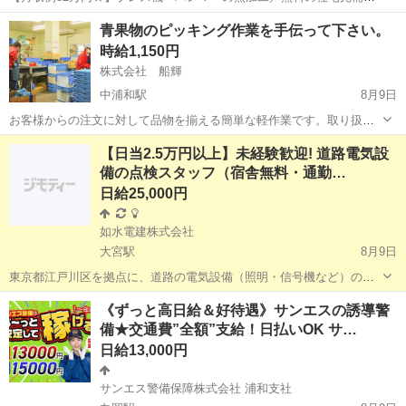
食堂利用可 人気の工場のお仕事 ◇プレス機・ハンマーを使用した熱間
埼玉
桶川市
桶川駅
その他
青果物のピッキング作業を手伝って下さい。
加工業務◇ 加圧力の異なるプレス機・ハンマーを使用した、熱間加工
時給1,150円
工程です。 ・金属材料を...
株式会社 船輝
中浦和駅
8月9日
お客様からの注文に対して品物を揃える簡単な軽作業です。取り扱い
は青果物ほかです。 空調の効いた作業場内での仕事になるので、夏は
埼玉
さいたま市
中浦和駅
仕分け
【日当2.5万円以上】未経験歓迎! 道路電気設
涼しく、冬は暖かい環境です。 勤務時間については、始業は8:30から
備の点検スタッフ（宿舎無料・通勤…
になります。終業は曜日によ...
日給25,000円
如水電建株式会社
大宮駅
8月9日
東京都江戸川区を拠点に、道路の電気設備（照明・信号機など）の点
検作業スタッフを1名募集します。 通勤が難しい方には、宿舎として
埼玉
川口市
大宮駅
その他
スタッフ
《ずっと高日給＆好待遇》サンエスの誘導警
マンスリータイプのワンルームマンション（1名入居）を会社負担でご
備★交通費”全額”支給！日払いOK サ…
用意します。 また、採用時...
日給13,000円
サンエス警備保障株式会社 浦和支社