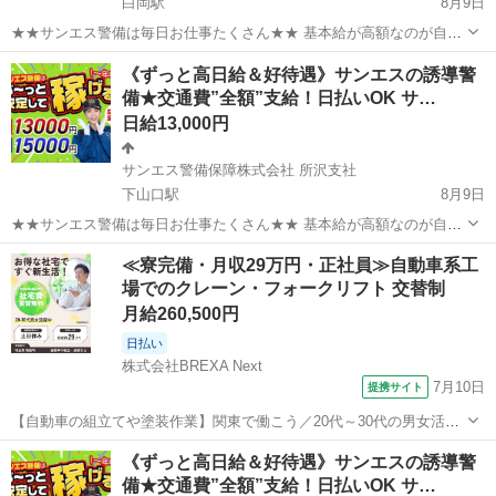
白岡駅
8月9日
★★サンエス警備は毎日お仕事たくさん★★ 基本給が高額なのが自慢
♪未経験も大歓迎！ ＞＞常に現場豊富&交通費モチロン全額支給＜＜
埼玉
白岡市
白岡駅
警備員
サンエス警備保障株式会社
《ずっと高日給＆好待遇》サンエスの誘導警
『完全直行直帰でラクラク』 現場への直行直帰が基本で、毎週・毎月
備★交通費”全額”支給！日払いOK サ…
等の定期的な出社は不要です！ ...
日給13,000円
サンエス警備保障株式会社 所沢支社
下山口駅
8月9日
★★サンエス警備は毎日お仕事たくさん★★ 基本給が高額なのが自慢
♪未経験も大歓迎！ ＞＞常に現場豊富&交通費モチロン全額支給＜＜
埼玉
所沢市
下山口駅
警備員
≪寮完備・月収29万円・正社員≫自動車系工
『完全直行直帰でラクラク』 現場への直行直帰が基本で、毎週・毎月
場でのクレーン・フォークリフト 交替制
サンエス警備保障株式会社
等の定期的な出社は不要です！ ...
月給260,500円
日払い
株式会社BREXA Next
7月10日
提携サイト
【自動車の組立てや塗装作業】関東で働こう／20代～30代の男女活躍
中／寮費実質無料＆赴任旅費会社負担◎ 人気の工場のお仕事 ◇自動車
埼玉
その他
《ずっと高日給＆好待遇》サンエスの誘導警
の組立てや塗装作業◇ 【プレス工程】 金型をセットし、鉄板をプレス
備★交通費”全額”支給！日払いOK サ…
機ではさみボデーの形に成...