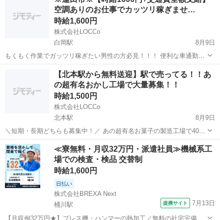
えますのでご安心ください！ 【業務内容】 シリコン製の医療部品の製
空調ありのお仕事でカッツリ稼ぎませ…
造...
時給1,600円
株式会社LOCCo
白岡駅
8月9日
もくもく作業でガッツリ稼ぎたい男性の方必見！！！ 便利な車通勤で
快適にしっかり稼ぎましょう♪ 株式会社LOCCoでございます！ 駅チカ
埼玉
蓮田市
白岡駅
仕分け
スタッフ
【北本駅から無料送迎】駅で売ってる！！あ
の簡単作業で大募集中です！ 【アクセス】白岡駅から無料送迎あり...
の超有名おかし工場で大量募集！！
時給1,500円
株式会社LOCCo
北本駅
8月9日
＼短期・長期どちらも募集中！／ あの超有名お菓子の製造工場で40名
募集スタート♪ 長期勤務できる方を優先採用！もちろん短期勤務希望
埼玉
桶川市
北本駅
仕分け
製造工場
≪寮無料・月収32万円・派遣社員≫機械系工
の方も大歓迎☆ 未経験歓迎！20代～50代が活躍中！ ◆勤務地 埼玉県
場での検査・検品 交替制
桶川市...
時給1,600円
日払い
株式会社BREXA Next
7月13日
提携サイト
桶川駅
【月収例32万円★】プレス機・ハンマーの熱加工／無料の社宅完備／