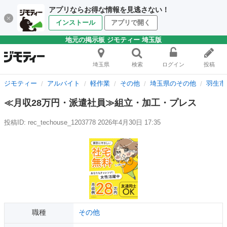
アプリならお得な情報を見逃さない！
インストール
アプリで開く
地元の掲示板 ジモティー 埼玉版
埼玉県
検索
ログイン
投稿
ジモティー
アルバイト
軽作業
その他
埼玉県のその他
羽生市
≪月収28万円・派遣社員≫組立・加工・プレス
投稿ID: rec_techouse_1203778
2026年4月30日 17:35
職種
その他