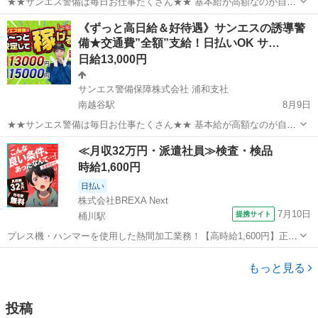
★★サンエス警備は毎日お仕事たくさん★★ 基本給が高額なのが自慢
♪未経験も大歓迎！ ＞＞常に現場豊富&交通費モチロン全額支給＜＜
埼玉
坂戸市
坂戸駅
警備員
サンエス警備保障株式会社
《ずっと高日給＆好待遇》サンエスの誘導警
『完全直行直帰でラクラク』 現場への直行直帰が基本で、毎週・毎月
備★交通費”全額”支給！日払いOK サ…
等の定期的な出社は不要です！ ...
日給13,000円
サンエス警備保障株式会社 浦和支社
南越谷駅
8月9日
★★サンエス警備は毎日お仕事たくさん★★ 基本給が高額なのが自慢
♪未経験も大歓迎！ ＞＞常に現場豊富&交通費モチロン全額支給＜＜
埼玉
越谷市
南越谷駅
警備員
≪月収32万円・派遣社員≫検査・検品
『完全直行直帰でラクラク』 現場への直行直帰が基本で、毎週・毎月
サンエス警備保障株式会社
時給1,600円
等の定期的な出社は不要です！ ...
日払い
株式会社BREXA Next
7月10日
提携サイト
桶川駅
プレス機・ハンマーを使用した熱間加工業務！【高時給1,600円】正社
員登用制度あり！20代～40代までの男性活躍中！赴任旅費会社負担！
埼玉
桶川市
桶川駅
その他
食堂利用可★マイカー通勤可！作業着無償貸与◎《埼玉県桶川市》 人
もっと見る
気の工場のお仕事 ◇プレ...
投稿