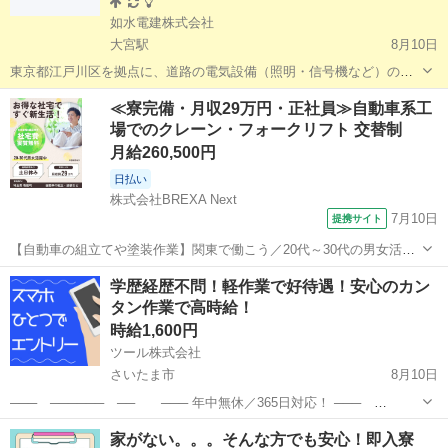
如水電建株式会社
大宮駅
8月10日
東京都江戸川区を拠点に、道路の電気設備（照明・信号機など）の点
検作業スタッフを1名募集します。 通勤が難しい方には、宿舎として
埼玉
川口市
大宮駅
その他
スタッフ
≪寮完備・月収29万円・正社員≫自動車系工
マンスリータイプのワンルームマンション（1名入居）を会社負担でご
場でのクレーン・フォークリフト 交替制
用意します。 また、採用時...
月給260,500円
日払い
株式会社BREXA Next
7月10日
提携サイト
【自動車の組立てや塗装作業】関東で働こう／20代～30代の男女活躍
中／寮費実質無料＆赴任旅費会社負担◎ 人気の工場のお仕事 ◇自動車
埼玉
その他
学歴経歴不問！軽作業で好待遇！安心のカン
の組立てや塗装作業◇ 【プレス工程】 金型をセットし、鉄板をプレス
タン作業で高時給！
機ではさみボデーの形に成...
時給1,600円
ツール株式会社
さいたま市
8月10日
─── ────── ── ─── 年中無休／365日対応！ ───
────── ── ─── まずはお電話、メッセージ、LINEで相談可能
埼玉
さいたま市
工場
家がない。。。そんな方でも安心！即入寮
♪ ─── ────── ── ─── ＜ポイン...