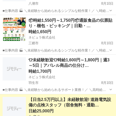
八潮市
8月10日
■仕事内容 🏭 ＼未経験から始められるシンプルな軽作業！／ ＼時給
1,550円～1,750円＆週5日勤務で安定収入！／ ＼9時から18時までの日
埼玉
八潮市
軽作業
通販
📦時給1,550円～1,750円📦通販食品の伝票貼
勤で生活リズムも整えやすい！／ 物流倉庫内で、通販食品の出荷伝票
り・梱包・ピッキング｜日勤・…
貼り...
時給1,650円
ネビュラ株式会社
三郷市
8月10日
■仕事内容 🏭 ＼未経験から始められるシンプルな軽作業！／ ＼時給
1,550円～1,750円＆週5日勤務で安定収入！／ ＼9時から18時までの日
埼玉
三郷市
軽作業
通販
👕未経験歓迎👕時給1,600円～1,800円｜週3
勤で生活リズムも整えやすい！／ 物流倉庫内で、通販食品の出荷伝票
～5日｜アパレル商品の仕分け…
貼り...
時給1,700円
ネビュラ株式会社
羽生市
8月10日
■仕事内容 🏭 ＼未経験から始められるサポート業務！／ ＼高時給
1,600円～1,800円で安定収入を目指せる！／ ＼日勤＆週3～4もしくは
埼玉
羽生市
軽作業
スタッフ
【日当2.5万円以上】未経験歓迎! 道路電気設
週5日勤務！長期でしっかり働ける！／ アパレル商品を取り扱う倉庫
備の点検スタッフ（宿舎無料・通勤…
内で、商...
日給25,000円