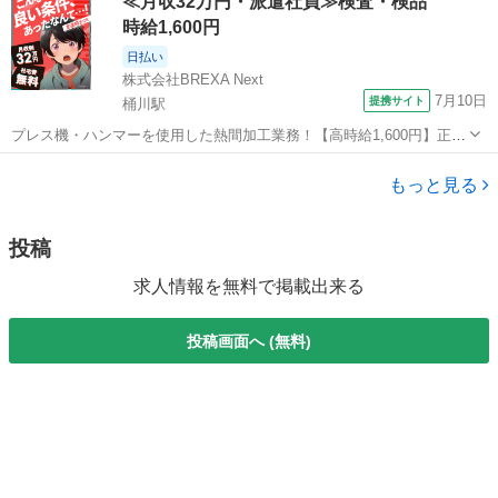
≪月収32万円・派遣社員≫検査・検品
♪ ─── ────── ── ─── ＜ポイン...
時給1,600円
日払い
株式会社BREXA Next
7月10日
提携サイト
桶川駅
プレス機・ハンマーを使用した熱間加工業務！【高時給1,600円】正社
員登用制度あり！20代～40代までの男性活躍中！赴任旅費会社負担！
埼玉
桶川市
桶川駅
その他
食堂利用可★マイカー通勤可！作業着無償貸与◎《埼玉県桶川市》 人
もっと見る
気の工場のお仕事 ◇プレ...
投稿
求人情報を無料で掲載出来る
投稿画面へ (無料)