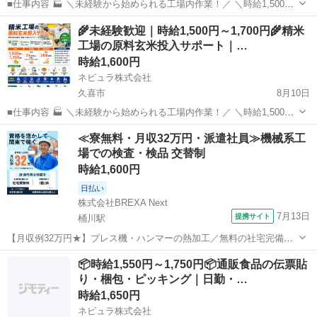
■仕事内容 🏭 ＼未経験から始められる工場内作業！／ ＼時給1,500円
～1,700円＆週5日勤務で安定収入！／ ＼9時から18時までの日勤で生
埼玉
加須市
軽作業
郵便番号
🌾未経験歓迎｜時給1,500円～1,700円🌾精米
活リズムも整えやすい！／ 精米工場内で、原料となる玄米を設備へ投
工場の原料玄米投入サポート｜…
入す...
時給1,600円
ネビュラ株式会社
久喜市
8月10日
■仕事内容 🏭 ＼未経験から始められる工場内作業！／ ＼時給1,500円
～1,700円＆週5日勤務で安定収入！／ ＼9時から18時までの日勤で生
埼玉
久喜市
軽作業
郵便番号
≪寮無料・月収32万円・派遣社員≫機械系工
活リズムも整えやすい！／ 精米工場内で、原料となる玄米を設備へ投
場での検査・検品 交替制
入す...
時給1,600円
日払い
株式会社BREXA Next
7月13日
提携サイト
桶川駅
【月収例32万円★】プレス機・ハンマーの熱加工／無料の社宅完備／
食堂利用可 人気の工場のお仕事 ◇プレス機・ハンマーを使用した熱間
埼玉
桶川市
桶川駅
その他
📦時給1,550円～1,750円📦通販食品の伝票貼
加工業務◇ 加圧力の異なるプレス機・ハンマーを使用した、熱間加工
り・梱包・ピッキング｜日勤・…
工程です。 ・金属材料を...
時給1,650円
ネビュラ株式会社