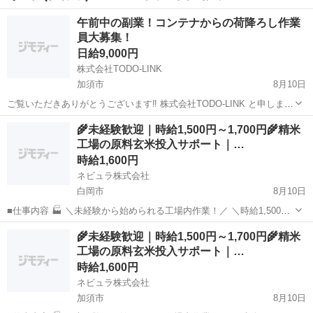
午前中の副業！コンテナからの荷降ろし作業
員大募集！
日給9,000円
株式会社TODO-LINK
加須市
8月10日
ご覧いただきありがとうございます‼︎ 株式会社TODO-LINK と申しま
す。 事業拡大に伴い海上コンテナ荷下ろし作業員を募集しています ！
埼玉
加須市
軽作業
コンテナ
🌾未経験歓迎｜時給1,500円～1,700円🌾精米
【お仕事内容】 ・海上コンテナからの荷下ろし作業(デバンニング)
工場の原料玄米投入サポート｜…
海...
時給1,600円
ネビュラ株式会社
白岡市
8月10日
■仕事内容 🏭 ＼未経験から始められる工場内作業！／ ＼時給1,500円
～1,700円＆週5日勤務で安定収入！／ ＼9時から18時までの日勤で生
埼玉
白岡市
軽作業
郵便番号
🌾未経験歓迎｜時給1,500円～1,700円🌾精米
活リズムも整えやすい！／ 精米工場内で、原料となる玄米を設備へ投
工場の原料玄米投入サポート｜…
入す...
時給1,600円
ネビュラ株式会社
加須市
8月10日