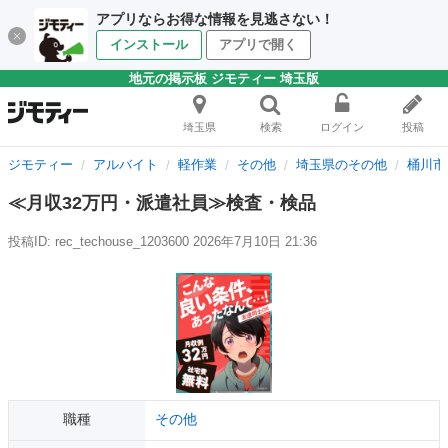
アプリならお得な情報を見逃さない！
インストール
アプリで開く
地元の掲示板 ジモティー 埼玉版
埼玉県
検索
ログイン
投稿
ジモティー
アルバイト
軽作業
その他
埼玉県のその他
桶川市
≪月収32万円・派遣社員≫検査・検品
投稿ID: rec_techouse_1203600
2026年7月10日 21:36
職種
その他