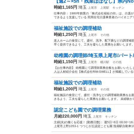
【週2～×5h・残業ほぼなし】県内No.
時給1,165円
埼玉
上尾市
上尾駅
キッチン
仕事内容： 1980年創業の「株式会社福祉の街」は、介護が必
できるよう支援している 民間在宅介護事業者のパイオニアです
福祉施設での調理補助
時給1,250円
埼玉
上尾市
その他
老人ホームの食堂にて、盛付、洗浄、配下膳などの調理補助
早く提供できるよう、工夫を凝らした業務をお願いします。 
幼稚園の調理師/埼玉県上尾市/パート/時給1
時給1,150円
埼玉
上尾市
桶川駅
その他
【お仕事内容】 幼稚園にて調理師業務全般をお願いいたしま
人は人材紹介会社【株式会社RIM-SWELL】が掲載している
福祉施設での調理補助
時給1,200円
埼玉
上尾市
その他
福祉施設の食堂にて、盛付・洗浄などの調理補助業務をお願
きるよう、工夫を凝らした業務をお願いします。 未経験から
認定こども園での調理業務
月給220,000円
埼玉
上尾市
キッチン
主婦(夫)の働くを応援！ [勤務日数]： 週5日~6日 08:00~1
上尾市上野1053-1 つつじが丘認定こども園 指扇駅自動車10分