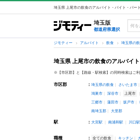
埼玉県 上尾市の飲食のアルバイト・バイト・パー
埼玉版
都道府県選択
ジモティー
アルバイト
飲食
埼玉県の
埼玉県 上尾市の飲食のアルバイ
※【市区郡】と【路線・駅検索】の同時検索はご利
市区郡
：
埼玉県の飲食
さいたま市
鴻巣市
深谷市
上尾市
三郷市
蓮田市
坂戸市
南埼玉郡
大里郡
駅
：
大宮駅
南浦和駅
川口駅
職種
：
全ての飲食
キッチン