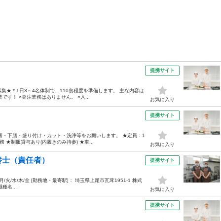
提携サイト
★.* 1日3～4名体制で、110食程度を準備します。 主な内容は
す！ ○発注業務はありません。 ○入...
お気に入り
提携サイト
膳・下膳・盛り付け・カット・洗浄等をお願いします。 ★定員：1
務 ★制服貸与あり(内履きのみ持参) ★車...
お気に入り
養士（責任者）
提携サイト
0 月/火/水/木/金 [勤務地・最寄駅]： 埼玉県上尾市瓦茸1951-1 株式
種名...
お気に入り
提携サイト