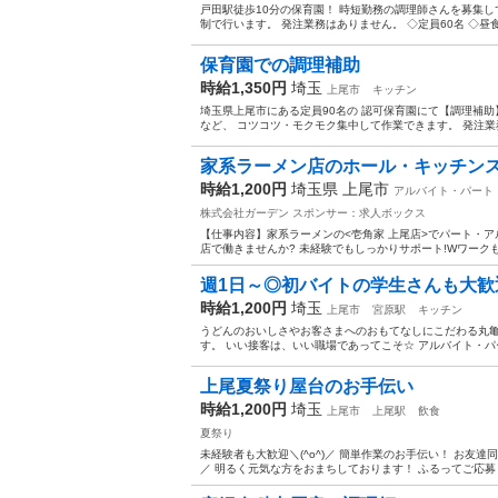
戸田駅徒歩10分の保育園！ 時短勤務の調理師さんを募集し
制で行います。 発注業務はありません。 ◇定員60名 ◇昼食補
保育園での調理補助
時給1,350円
埼玉
上尾市
キッチン
埼玉県上尾市にある定員90名の 認可保育園にて【調理補助
など、 コツコツ・モクモク集中して作業できます。 発注業務
家系ラーメン店のホール・キッチンスタ
時給1,200円
埼玉県 上尾市
アルバイト・パート
株式会社ガーデン
スポンサー：求人ボックス
【仕事内容】家系ラーメンの<壱角家 上尾店>でパート・ア
店で働きませんか? 未経験でもしっかりサポート!Wワークも
週1日～◎初バイトの学生さんも大歓迎
時給1,200円
埼玉
上尾市
宮原駅
キッチン
うどんのおいしさやお客さまへのおもてなしにこだわる丸亀
す。 いい接客は、いい職場であってこそ☆ アルバイト・パ
上尾夏祭り屋台のお手伝い
時給1,200円
埼玉
上尾市
上尾駅
飲食
夏祭り
未経験者も大歓迎＼(^o^)／ 簡単作業のお手伝い！ お友達