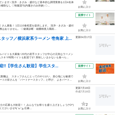
ています♪ 洗浄・きざみ・盛付など基本的な調理業務を1日4名体
助なし ◇制服貸与(内履きのみ持参) ◇...
お気に入り
提携サイト
】さん募集！ 1日110食程度を提供します。 洗浄・きざみ・盛付
はありません。 ◇健康診断・細菌検査入職前...
お気に入り
更新04月17日
ッフ／横浜家系ラーメン 壱角家 上...
ルバイトを大募集! 20代の若手スタッフが中心の元気なラーメン
スキマ時間バイトも歓迎です! 美味しいまかないも食べら...
!!【学生さん歓迎】学生スタ...
提携サイト
製麺は、 スタッフさんにとってのやりがい、居心地にも敏感で
ートの皆さんを「パートナースタッフ」と呼び、 よきパート...
お気に入り
更新7月18日
作成7月18日
2
同士の応募も大歓迎！！ みんなでお祭りを盛り上げましょう(^O^)
／ 明るく元気な方をおまちしております！ ふるってご応募くださいませ٩( 'ω' )و 応募...
お気に入り