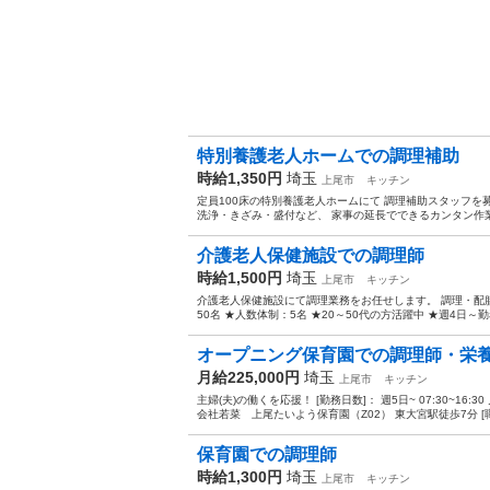
特別養護老人ホームでの調理補助
時給1,350円
埼玉
上尾市
キッチン
定員100床の特別養護老人ホームにて 調理補助スタッフを募集
洗浄・きざみ・盛付など、 家事の延長でできるカンタン作業で
介護老人保健施設での調理師
時給1,500円
埼玉
上尾市
キッチン
介護老人保健施設にて調理業務をお任せします。 調理・配
50名 ★人数体制：5名 ★20～50代の方活躍中 ★週4日～勤
オープニング保育園での調理師・栄
月給225,000円
埼玉
上尾市
キッチン
主婦(夫)の働くを応援！ [勤務日数]： 週5日~ 07:30~16:3
会社若菜 上尾たいよう保育園（Z02） 東大宮駅徒歩7分 [職
保育園での調理師
時給1,300円
埼玉
上尾市
キッチン