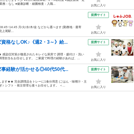
業務：なし ●健康診断・細菌検査：入職...
お気に入り
提携サイト
/08:45~14:45 月/火/水/木/金 などから選べます [勤務地・最寄
上尾駅...
お気に入り
格なしOK♪《週2・3～》給...
提携サイト
★ 感染症対策が徹底されたキレイな厨房で 調理・盛付け・洗い
理担当をお任せします。 ご家庭で料理の経験があれば、...
お気に入り
経験が活かせる◎40代50代...
提携サイト
ます★★ 完全調理品をトレーに1食分用意 (ごはん・味噌汁・主
♪ シフト・発注管理も後々お任せします。 ＜...
お気に入り