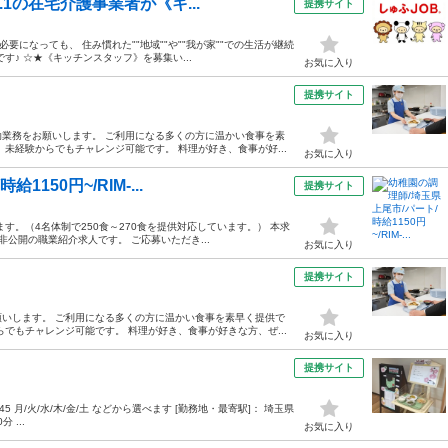
1の在宅介護事業者が《キ...
提携サイト
要になっても、 住み慣れた""地域""や""我が家""での生活が継続
♪ ☆★《キッチンスタッフ》を募集い...
お気に入り
提携サイト
業務をお願いします。 ご利用になる多くの方に温かい食事を素
未経験からでもチャレンジ可能です。 料理が好き、食事が好...
お気に入り
150円~/RIM-...
提携サイト
す。（4名体制で250食～270食を提供対応しています。） 本求
非公開の職業紹介求人です。 ご応募いただき...
お気に入り
提携サイト
いします。 ご利用になる多くの方に温かい食事を素早く提供で
でもチャレンジ可能です。 料理が好き、食事が好きな方、ぜ...
お気に入り
提携サイト
6:45 月/火/水/木/金/土 などから選べます [勤務地・最寄駅]： 埼玉県
 ...
お気に入り