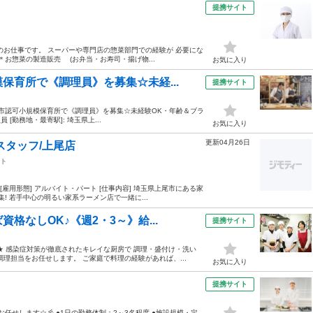
提携サイト
のお仕事です。 スーパーや専門店の惣菜部門での経験が 必要にな
＊お惣菜の製造販売 (お弁当・お寿司・揚げ物...
お気に入り
保育所で《調理員》を募集☆未経...
提携サイト
上尾市認可小規模保育所で《調理員》を募集☆未経験OK・年齢＆ブラ
 [勤務地・最寄駅]: 埼玉県上...
お気に入り
更新04月26日
スタッフ/上尾店
ト
[雇用形態] アルバイト・パート [仕事内容] 埼玉県上尾市にある家
! 若手中心の明るい家系ラーメン店で一緒に...
格なしOK♪《週2・3～》給...
提携サイト
★ 感染症対策が徹底されたキレイな厨房で 調理・盛付け・洗い
理担当をお任せします。 ご家庭で料理の経験があれば、...
お気に入り
提携サイト
任せします☆彡 ●1日の勤務体制：2～3名程度 ●施設規模・定