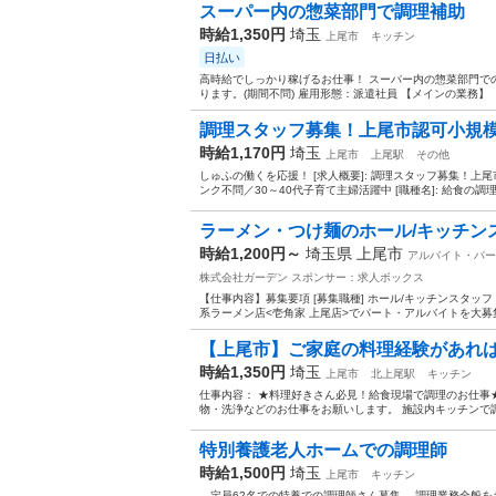
スーパー内の惣菜部門で調理補助
時給1,350円
埼玉
上尾市
キッチン
日払い
高時給でしっかり稼げるお仕事！ スーパー内の惣菜部門で
ります。(期間不問) 雇用形態：派遣社員 【メインの業務】 
調理スタッフ募集！上尾市認可小規模
時給1,170円
埼玉
上尾市
上尾駅
その他
しゅふの働くを応援！ [求人概要]: 調理スタッフ募集！
ンク不問／30～40代子育て主婦活躍中 [職種名]: 給食の調理員
ラーメン・つけ麺のホール/キッチン
時給1,200円～
埼玉県 上尾市
アルバイト・パー
株式会社ガーデン
スポンサー：求人ボックス
【仕事内容】募集要項 [募集職種] ホール/キッチンスタッフ 
系ラーメン店<壱角家 上尾店>でパート・アルバイトを大募集
【上尾市】ご家庭の料理経験があれば資
時給1,350円
埼玉
上尾市
北上尾駅
キッチン
仕事内容： ★料理好きさん必見！給食現場で調理のお仕事
物・洗浄などのお仕事をお願いします。 施設内キッチンで調
特別養護老人ホームでの調理師
時給1,500円
埼玉
上尾市
キッチン
—定員62名での特養での調理師さん募集— 調理業務全般をお