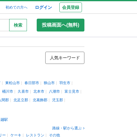
ログイン
会員登録
初めての方へ
投稿画面へ(無料)
検索
人気キーワード
市
東松山市
春日部市
狭山市
羽生市
桶川市
久喜市
北本市
八潮市
富士見市
入間郡
北足立郡
北葛飾郡
児玉郡
川越駅
路線・駅から選ぶ
リー
ケーキ
レストラン
その他