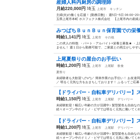
産婦人科内厨房の調理師
月給220,000円
埼玉
上尾市
キッチン
主婦(夫)の働くを応援！ [勤務日数]： 週5日~5日 06:00~20
玉県上尾市本町 ホスフェクス株式会社 【上尾市内の産婦人科
みつばちＢｕｎＢｕｎ保育園での栄
時給1,141円
埼玉
上尾市
その他
この求人の特徴: ・パート・アルバイト×栄養士募集★ ・上
ません！ 週１日から勤務可能で、ご家庭との両立がしやすい
上尾夏祭りの屋台のお手伝い
時給1,200円
埼玉
上尾市
上尾駅
飲食
夏祭り
未経験者も大歓迎＼(^o^)／ 簡単作業のお手伝い！ お友達
【ドライバー・自転車デリバリー】ス
時給1,150円
埼玉
上尾市
上尾駅
デリバリー
未経験歓迎！幅広い年齢の方が活躍中♪ 髪型髪色も自由な
続々オープン中のドミノ・ピザでは明るく元気に働いてくれるス
【ドライバー・自転車デリバリー】ス
時給1,200円
埼玉
上尾市
上尾駅
デリバリー
未経験歓迎！幅広い年齢の方が活躍中♪ 髪型髪色も自由な
続々オープン中のドミノ・ピザでは明るく元気に働いてくれるス