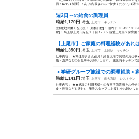
員：62名 ●制服】：あり(内履きのみご持参ください) ●発注
週2日～の給食の調理員
時給1,170円
埼玉
上尾市
キッチン
主婦(夫)の働くを応援！ [勤務日数]： 週2日~ 08:45~13:30
駅]： 埼玉県上尾市緑丘１丁目１-３５ 親愛上尾第２保育園 北
【上尾市】ご家庭の料理経験があれば資
時給1,350円
埼玉
上尾市
上尾駅
キッチン
仕事内容： ★料理好きさん必見！給食現場で調理のお仕事
物・洗浄などのお仕事をお願いします。 施設内キッチンで調
＜学研グループ施設での調理補助＞家事
時給1,141円
埼玉
上尾市
東大宮駅
レストラン
仕事内容： ★★施設ご利用者様への食事準備業務をお任せし
食・副菜などを盛付)、 施設スタッフにお渡しをお願いします