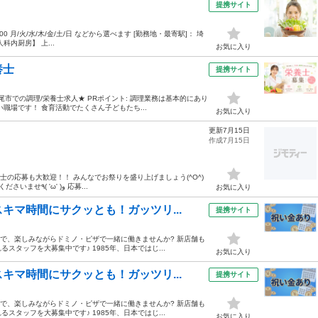
提携サイト
:00 月/火/水/木/金/土/日 などから選べます [勤務地・最寄駅]： 埼
内厨房】 上...
お気に入り
養士
提携サイト
尾市での調理/栄養士求人★ PRポイント: 調理業務は基本的にあり
職場です！ 食育活動でたくさん子どもたち...
お気に入り
更新7月15日
作成7月15日
同士の応募も大歓迎！！ みんなでお祭りを盛り上げましょう(^O^)
／ 明るく元気な方をおまちしております！ ふるってご応募くださいませ٩( 'ω' )و 応募...
お気に入り
キマ時間にサクッとも！ガッツリ...
提携サイト
ので、楽しみながらドミノ・ピザで一緒に働きませんか? 新店舗も
タッフを大募集中です♪ 1985年、日本ではじ...
お気に入り
キマ時間にサクッとも！ガッツリ...
提携サイト
ので、楽しみながらドミノ・ピザで一緒に働きませんか? 新店舗も
タッフを大募集中です♪ 1985年、日本ではじ...
お気に入り