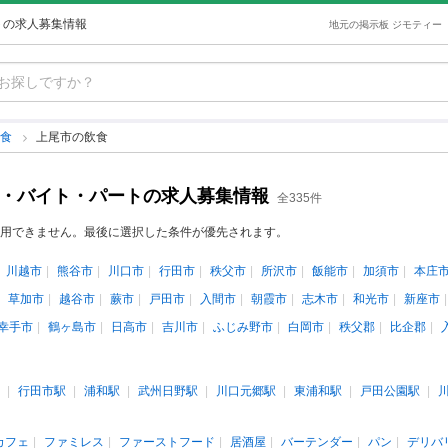
トの求人募集情報
地元の掲示板 ジモティー
飲食
上尾市の飲食
ト・バイト・パートの求人募集情報
全335件
用できません。最後に選択した条件が優先されます。
川越市
熊谷市
川口市
行田市
秩父市
所沢市
飯能市
加須市
本庄
草加市
越谷市
蕨市
戸田市
入間市
朝霞市
志木市
和光市
新座市
幸手市
鶴ヶ島市
日高市
吉川市
ふじみ野市
白岡市
秩父郡
比企郡
行田市駅
浦和駅
武州日野駅
川口元郷駅
東浦和駅
戸田公園駅
カフェ
ファミレス
ファーストフード
居酒屋
バーテンダー
パン
デリバ