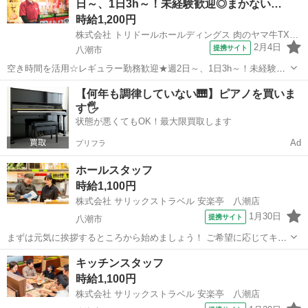
日～、1日3h～！未経験歓迎◎まかない…
美味しい焼肉屋さん！安楽...
時給1,200円
株式会社 トリドールホールディングス 肉のヤマ牛TXアベニュー八潮店
2月4日
提携サイト
八潮市
空き時間を活用☆レギュラー勤務歓迎★週2日～、1日3h～！未経験歓
迎◎まかない有！シフトは1週間毎♪ 仕事内容：
埼玉
八潮市
レストラン
【何年も調律していない🎹】ピアノを買いま
…………………………… ★週2日～、1日3h～◎ ★バイトデビューも
す🖐️
大歓迎 ★1食120円で800円分食べ...
状態が悪くてもOK！最大限買取します
Ad
プリフラ
ホールスタッフ
時給1,100円
株式会社 サリックストラベル 安楽亭 八潮店
1月30日
提携サイト
八潮市
まずは元気に挨拶するところから始めましょう！ ご希望に応じてキッ
チンのお仕事にもチャレンジ！ たくさんの人を笑顔にできるお仕事で
埼玉
八潮市
レストラン
キッチンスタッフ
す！ 美味しいまかないが1食200円で食べられます！ 仕事内容： ★☆
時給1,100円
美味しい焼肉屋さん！安楽...
株式会社 サリックストラベル 安楽亭 八潮店