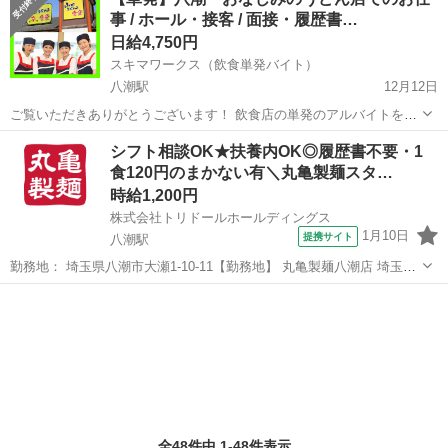
市木曽根947-1） ■アルバイト、パート ■未経験歓迎、高校生OK、昇
事 / ホール・接客 / 面接・履歴書…
給...
日給4,750円
スキマワークス（飲食単発バイト）
八潮駅
12月12日
ご覧いただきありがとうございます！ 飲食店の単発のアルバイトをご
紹介する「スキマワークス」です。 【14日(土)の単発バイト】を募集
埼玉
八潮市
八潮駅
レストラン
シフト相談OK★扶養内OK◎履歴書不要・1
しています。 もし、お時間のある方は是非、お申し込みください。 ...
食120円のまかない有＼丸亀製麺スタ…
時給1,200円
株式会社トリドールホールディングス
1月10日
提携サイト
八潮駅
勤務地： 埼玉県八潮市大瀬1-10-11【勤務地】 丸亀製麺八潮店 埼玉県
八潮市大瀬1-10-11 【交通】 「八潮」駅徒歩4分、54号線沿い 八潮駅
埼玉
八潮市
八潮駅
レストラン
徒歩4分 週勤務日時： 週2日~週5日 10:00〜15:00／10...
全48件中 1-48件表示