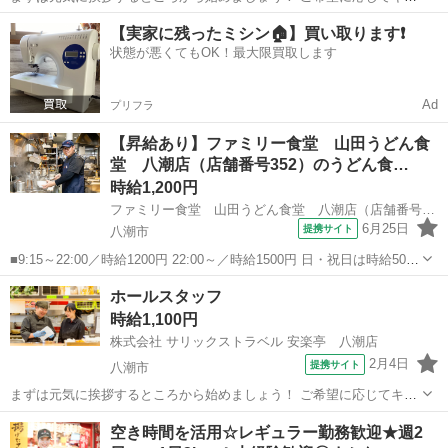
チンのお仕事にもチャレンジ！ たくさんの人を笑顔にできるお仕事で
埼玉
八潮市
レストラン
【実家に残ったミシン🏠】買い取ります❗️
す！ 美味しいまかないが1食200円で食べられます！ 仕事内容： ★☆
状態が悪くてもOK！最大限買取します
美味しい焼肉屋さん！安楽...
Ad
プリフラ
【昇給あり】ファミリー食堂 山田うどん食
堂 八潮店（店舗番号352）のうどん食…
時給1,200円
ファミリー食堂 山田うどん食堂 八潮店（店舗番号352）
6月25日
提携サイト
八潮市
■9:15～22:00／時給1200円 22:00～／時給1500円 日・祝日は時給50円
アップ！（9時～22時） ■ファミリー食堂 山田うどん食堂 八潮店
埼玉
八潮市
レストラン
ホールスタッフ
（埼玉県八潮市大曽根524） ■アルバイト、パート ■未経験歓...
時給1,100円
株式会社 サリックストラベル 安楽亭 八潮店
2月4日
提携サイト
八潮市
まずは元気に挨拶するところから始めましょう！ ご希望に応じてキッ
チンのお仕事にもチャレンジ！ たくさんの人を笑顔にできるお仕事で
埼玉
八潮市
レストラン
空き時間を活用☆レギュラー勤務歓迎★週2
す！ 美味しいまかないが1食200円で食べられます！ 仕事内容： ★☆