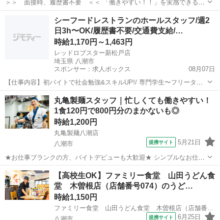
＞＞ 面接時、履歴書不要 ＜＜ 「働きやすい！！」を実感できる丸
亀製麺でお馴染みトリドールグループの 【肉のヤマ牛】でお仕事をス
埼玉
八潮市
レストラン
シーフードレストランのホールスタッフ/週2
タートしませんか？ 【肉のヤマ牛のポイント】 ・1食120円で食べら
日3h〜OK/履歴書不要/交通費支給/…
れるまかない有り！ 出...
時給1,170円～1,463円
レッドロブスター新松戸店
埼玉県 八潮市
スポンサー：求人ボックス
08月07日
【仕事内容】初バイトで社会勉強&スキルUP!/ 専門学生〜フリーター
活躍中 未来に活きる『ロブバイト』 「バイトデビューでマナーを身に
アルバイト・パート
丸亀製麺スタッフ｜忙しくても働きやすい！
つけたい」「同世代と楽しく働いて成長したい!」 そんなあなたにぴっ
1食120円で800円分のまかないも◎
たり!就活や将来の強みになる経...
時給1,200円
丸亀製麺八潮店
5月21日
提携サイト
八潮市
★お仕事ブランクの方、バイトデビューも大歓迎★ シンプルなお仕事
がほとんど◎ ・業務は細かく分けて分担／一つ一つの仕事が効率よく
埼玉
八潮市
レストラン
【高校生OK】ファミリー食堂 山田うどん食
できる仕組み ・丁寧な研修としっかりとしたレシピ完備 未経験の方で
堂 木曽根店（店舗番号074）のうど…
も安心できる体制でお待ちしてい...
時給1,150円
ファミリー食堂 山田うどん食堂 木曽根店（店舗番号074）
6月25日
提携サイト
八潮市