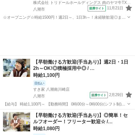
株式会社 トリドールホールディングス 肉のヤマ牛TXアベニュー八潮店
11月21日
提携サイト
八潮市
☆オープニング☆時給1500円！週2日～、1日3h～！未経験歓迎◎まか
ない有！シフトは1週間毎♪ 仕事内容： ……………………………… ★
埼玉
八潮市
レストラン
週2日～、1日3h～◎ ★バイトデビューも大歓迎 ★1食120円で800円分
食べら...
【早朝働ける方歓迎(手当あり)】週2日・1日
2h～OK!◎積極採用中◎ / …
時給1,100円
日払い
すき家 八潮南川崎店
2月29日
提携サイト
八潮市
【給与】 時給1,100円～ 【勤務時間】 0時00分～0時00分(シフト制)、
1日2時間 週2日 から応相談 【お仕事内容】 【仕事内容】 ◆すき家ス
埼玉
八潮市
レストラン
【早朝働ける方歓迎(手当あり)】◎簡単！セ
タッフ募集◆ 【お仕事内容】 ◎接客 ◎調理 ◎販売 ◎金銭管理 ...
ルフオーダー！フリーター歓迎☆ /…
時給1,080円