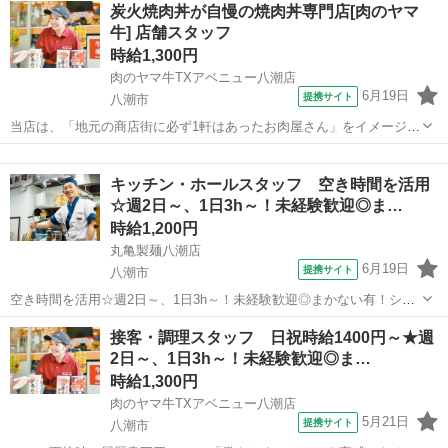
埼玉
八潮市
レストラン
炭火焼肉丼が自慢の焼肉丼専門店[肉のヤマ
（埼玉県八潮市大曽根524） ■アルバイト、パート ■未経験歓...
牛] 店舗スタッフ
時給1,300円
肉のヤマ牛TXアベニュー八潮店
6月19日
提携サイト
八潮市
当店は、「地元の商店街に必ず1軒はあったお肉屋さん」をイメージし
て開業しました。 お肉だけでなく、出来立てのお惣菜や揚げたての
埼玉
八潮市
レストラン
「コロッケ」も人気ですが、 なんといってもメインは切り立て牛肉で
キッチン・ホールスタッフ 空き時間を活用
作る、炭火焼肉丼！ お肉の鮮度にこ...
☆週2日～、1日3h～！未経験歓迎◎ま…
時給1,200円
丸亀製麺八潮店
6月19日
提携サイト
八潮市
空き時間を活用☆週2日～、1日3h～！未経験歓迎◎まかない有！シフ
トは1週間毎♪ シフトの融通が利くので、働きやすさ抜群！ 「お迎えの
埼玉
八潮市
レストラン
接客・調理スタッフ 日祝時給1400円～★週
14時まで」「夕飯準備の17時まで」 「学校帰りに夕方から」「夜の短
2日～、1日3h～！未経験歓迎◎ま…
時間で」など、 まず...
時給1,300円
肉のヤマ牛TXアベニュー八潮店
5月21日
提携サイト
八潮市