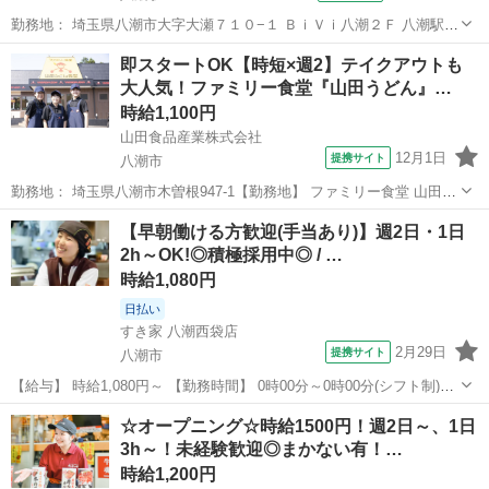
勤務地： 埼玉県八潮市大字大瀬７１０−１ ＢｉＶｉ八潮２Ｆ 八潮駅
徒歩1分 ／ 六町駅 自動車0分 ／ 北綾瀬駅 自動車0分 週勤務日時： 週1
埼玉
八潮市
八潮駅
レストラン
即スタートOK【時短×週2】テイクアウトも
日~ 12:00〜23:00 雇用形態： パート・アルバイト 給与： ...
大人気！ファミリー食堂『山田うどん』…
時給1,100円
山田食品産業株式会社
12月1日
提携サイト
八潮市
勤務地： 埼玉県八潮市木曽根947-1【勤務地】 ファミリー食堂 山田う
どん食堂 木曽根店 埼玉県八潮市木曽根947-1 週勤務日時： 週2日~
埼玉
八潮市
レストラン
【早朝働ける方歓迎(手当あり)】週2日・1日
09:00〜14:00／11:00〜14:00／10:00〜14:00／1...
2h～OK!◎積極採用中◎ / …
時給1,080円
日払い
すき家 八潮西袋店
2月29日
提携サイト
八潮市
【給与】 時給1,080円～ 【勤務時間】 0時00分～0時00分(シフト制)、
1日2時間 週2日 から応相談 【お仕事内容】 【仕事内容】 ◆すき家ス
埼玉
八潮市
レストラン
☆オープニング☆時給1500円！週2日～、1日
タッフ募集◆ 【お仕事内容】 ◎接客 ◎調理 ◎販売 ◎金銭管理 ...
3h～！未経験歓迎◎まかない有！…
時給1,200円