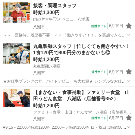
接客・調理スタッフ
時給1,300円
肉のヤマ牛TXアベニュー八潮店
6月19日
提携サイト
八潮市
＞＞ 面接時、履歴書不要 ＜＜ 「働きやすい！！」を実感できる丸
亀製麺でお馴染みトリドールグループの 【肉のヤマ牛】でお仕事をス
埼玉
八潮市
レストラン
丸亀製麺スタッフ｜忙しくても働きやすい！
タートしませんか？ 【肉のヤマ牛のポイント】 ・1食120円で食べら
1食120円で800円分のまかないも◎
れるまかない有り！ 出...
時給1,200円
丸亀製麺八潮店
6月19日
提携サイト
八潮市
★お仕事ブランクの方、バイトデビューも大歓迎★ シンプルなお仕事
がほとんど◎ ・業務は細かく分けて分担／一つ一つの仕事が効率よく
埼玉
八潮市
レストラン
【まかない・食事補助】ファミリー食堂 山
できる仕組み ・丁寧な研修としっかりとしたレシピ完備 未経験の方で
田うどん食堂 八潮店（店舗番号352）…
も安心できる体制でお待ちしてい...
時給1,200円
ファミリー食堂 山田うどん食堂 八潮店（店舗番号352）
6月25日
提携サイト
八潮市
■9:15～22:00／時給1200円 22:00～／時給1500円 日・祝日は時給50円
アップ！（9時～22時） ■ファミリー食堂 山田うどん食堂 八潮店