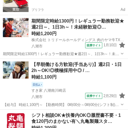
Ad
プリフラ
期間限定時給1300円！レギュラー勤務歓迎★
週2日～、1日3h～！未経験歓迎◎…
時給1,200円
株式会社 トリドールホールディングス 肉のヤマ牛TXアベニュー八潮店
1月10日
提携サイト
八潮市
期間限定時給1300円！レギュラー勤務歓迎★週2日～、1日3h～！未経
験歓迎◎まかない有！履歴書不要 仕事内容： ……………………………
埼玉
八潮市
レストラン
【早朝働ける方歓迎(手当あり)】週2日・1日
★週2日～、1日3h～◎ ★バイトデビューも大歓迎 ★1食120円で800円
2h～OK!◎積極採用中◎ / …
分食べ...
時給1,100円
日払い
すき家 八潮南川崎店
2月29日
提携サイト
八潮市
【給与】 時給1,100円～ 【勤務時間】 0時00分～0時00分(シフト制)、
1日2時間 週2日 から応相談 【お仕事内容】 【仕事内容】 ◆すき家ス
埼玉
八潮市
レストラン
シフト相談OK★扶養内OK◎履歴書不要・1
タッフ募集◆ 【お仕事内容】 ◎接客 ◎調理 ◎販売 ◎金銭管理 ...
食120円のまかない有＼丸亀製麺スタ…
時給1,200円