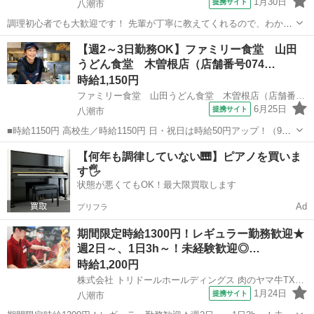
1月30日
提携サイト
八潮市
調理初心者でも大歓迎です！ 先輩が丁寧に教えてくれるので、わから
ないことは何でも聞いてくださいね♪ たくさんの人を笑顔にできるお
埼玉
八潮市
レストラン
【週2～3日勤務OK】ファミリー食堂 山田
仕事です！ 美味しいまかないが1食200円で食べられます！ 仕事内
うどん食堂 木曽根店（店舗番号074…
容： ★☆美味しい焼肉屋さん...
時給1,150円
ファミリー食堂 山田うどん食堂 木曽根店（店舗番号074）
6月25日
提携サイト
八潮市
■時給1150円 高校生／時給1150円 日・祝日は時給50円アップ！（9時
～22時） ■ファミリー食堂 山田うどん食堂 木曽根店 （埼玉県八潮
埼玉
八潮市
レストラン
【何年も調律していない🎹】ピアノを買いま
市木曽根947-1） ■アルバイト、パート ■未経験歓迎、高校生OK、昇
す🖐️
給...
状態が悪くてもOK！最大限買取します
Ad
プリフラ
期間限定時給1300円！レギュラー勤務歓迎★
週2日～、1日3h～！未経験歓迎◎…
時給1,200円
株式会社 トリドールホールディングス 肉のヤマ牛TXアベニュー八潮店
1月24日
提携サイト
八潮市