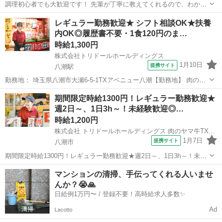
調理初心者でも大歓迎です！ 先輩が丁寧に教えてくれるので、わから
ないことは何でも聞いてくださいね♪ たくさんの人を笑顔にできるお
埼玉
八潮市
レストラン
レギュラー勤務歓迎★ シフト相談OK★扶養
仕事です！ 美味しいまかないが1食200円で食べられます！ 仕事内
内OK◎履歴書不要・1食120円のま…
容： ★☆美味しい焼肉屋さん...
時給1,300円
株式会社トリドールホールディングス
1月10日
提携サイト
八潮駅
勤務地： 埼玉県八潮市大瀬6-5-1TXアベニュー八潮【勤務地】 肉のヤ
マ牛TXアベニュー八潮店 埼玉県八潮市大瀬6-5-1TXアベニュー八潮
埼玉
八潮市
八潮駅
レストラン
期間限定時給1300円！レギュラー勤務歓迎★
【交通】 つくばエクスプレス「八潮」駅スグ 八潮駅 徒歩1分 週勤務
週2日～、1日3h～！未経験歓迎◎…
日時： ...
時給1,200円
株式会社 トリドールホールディングス 肉のヤマ牛TXアベニュー八潮店
1月7日
提携サイト
八潮市
期間限定時給1300円！レギュラー勤務歓迎★週2日～、1日3h～！未経
験歓迎◎まかない有！履歴書不要 仕事内容： ……………………………
埼玉
八潮市
レストラン
マンションの清掃、手伝ってくれる人いませ
★週2日～、1日3h～◎ ★バイトデビューも大歓迎 ★1食120円で800円
んか？😭🙏
分食べ...
日給例1万円〜 / 登録不要！高時給求人多数✨
Ad
Lacotto