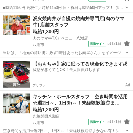
■時給1150円 高校生／時給1150円 日・祝日は時給50円アップ！（9時
～22時） ■ファミリー食堂 山田うどん食堂 木曽根店 （埼玉県八潮
埼玉
八潮市
レストラン
炭火焼肉丼が自慢の焼肉丼専門店[肉のヤマ
市木曽根947-1） ■アルバイト、パート ■未経験歓迎、高校生OK、昇
牛] 店舗スタッフ
給...
時給1,300円
肉のヤマ牛TXアベニュー八潮店
5月21日
提携サイト
八潮市
当店は、「地元の商店街に必ず1軒はあったお肉屋さん」をイメージし
て開業しました。 お肉だけでなく、出来立てのお惣菜や揚げたての
埼玉
八潮市
レストラン
【おもちゃ】家に眠ってる現金化できます💰
「コロッケ」も人気ですが、 なんといってもメインは切り立て牛肉で
状態が悪くてもOK！最大限買取します
作る、炭火焼肉丼！ お肉の鮮度にこ...
Ad
プリフラ
キッチン・ホールスタッフ 空き時間を活用
☆週2日～、1日3h～！未経験歓迎◎ま…
時給1,200円
丸亀製麺八潮店
5月21日
提携サイト
八潮市
空き時間を活用☆週2日～、1日3h～！未経験歓迎◎まかない有！シフ