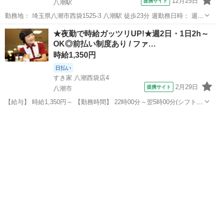
12月25日
提携サイト
八潮駅
勤務地： 埼玉県八潮市西袋1525-3 八潮駅 徒歩23分 週勤務日時： 週1
日~ 10:00〜13:00／10:00〜14:00／09:00〜14:00／09:00〜15:00／
埼玉
八潮市
八潮駅
レストラン
★夜勤で時給ガッツリUP!★週2日・1日2h～
10:00〜15:00 雇用形態： パ...
OK◎前払い制度あり / ファ…
時給1,350円
日払い
すき家 八潮西袋店4
2月29日
提携サイト
八潮市
【給与】 時給1,350円～ 【勤務時間】 22時00分～翌5時00分(シフト
制)、1日2時間 週2日 から応相談 【お仕事内容】 【仕事内容】 ◆すき
埼玉
八潮市
レストラン
家スタッフ募集◆ 【お仕事内容】 ◎接客 ◎調理 ◎販売 ◎金銭管...