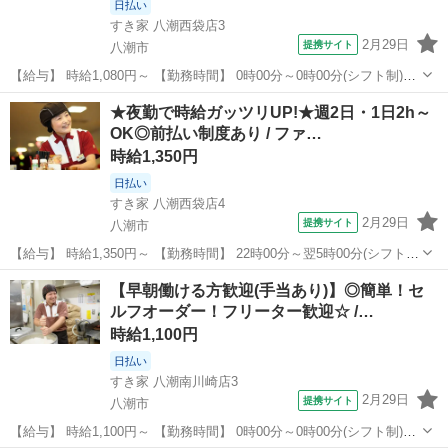
日払い
すき家 八潮西袋店3
2月29日
提携サイト
八潮市
【給与】 時給1,080円～ 【勤務時間】 0時00分～0時00分(シフト制)、
1日2時間 週2日 から応相談 【お仕事内容】 【仕事内容】 ◆すき家ス
埼玉
八潮市
レストラン
★夜勤で時給ガッツリUP!★週2日・1日2h～
タッフ募集◆ 【お仕事内容】 ◎接客 ◎調理 ◎販売 ◎金銭管理 ...
OK◎前払い制度あり / ファ…
時給1,350円
日払い
すき家 八潮西袋店4
2月29日
提携サイト
八潮市
【給与】 時給1,350円～ 【勤務時間】 22時00分～翌5時00分(シフト
制)、1日2時間 週2日 から応相談 【お仕事内容】 【仕事内容】 ◆すき
埼玉
八潮市
レストラン
【早朝働ける方歓迎(手当あり)】◎簡単！セ
家スタッフ募集◆ 【お仕事内容】 ◎接客 ◎調理 ◎販売 ◎金銭管...
ルフオーダー！フリーター歓迎☆ /…
時給1,100円
日払い
すき家 八潮南川崎店3
2月29日
提携サイト
八潮市
【給与】 時給1,100円～ 【勤務時間】 0時00分～0時00分(シフト制)、