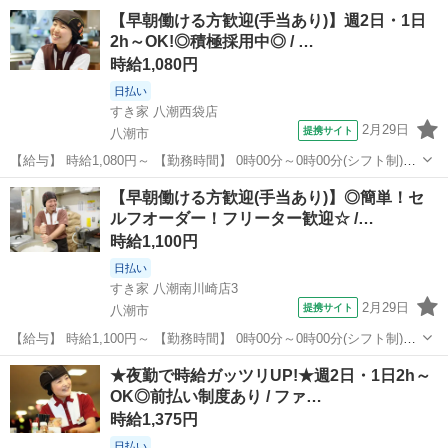
1日2時間 週2日 から応相談 【お仕事内容】 【仕事内容】 ◆すき家ス
埼玉
八潮市
レストラン
【早朝働ける方歓迎(手当あり)】週2日・1日
タッフ募集◆ 【お仕事内容】 ◎接客 ◎調理 ◎販売 ◎金銭管理 ...
2h～OK!◎積極採用中◎ / …
時給1,080円
日払い
すき家 八潮西袋店
2月29日
提携サイト
八潮市
【給与】 時給1,080円～ 【勤務時間】 0時00分～0時00分(シフト制)、
1日2時間 週2日 から応相談 【お仕事内容】 【仕事内容】 ◆すき家ス
埼玉
八潮市
レストラン
【早朝働ける方歓迎(手当あり)】◎簡単！セ
タッフ募集◆ 【お仕事内容】 ◎接客 ◎調理 ◎販売 ◎金銭管理 ...
ルフオーダー！フリーター歓迎☆ /…
時給1,100円
日払い
すき家 八潮南川崎店3
2月29日
提携サイト
八潮市
【給与】 時給1,100円～ 【勤務時間】 0時00分～0時00分(シフト制)、
1日2時間 週2日 から応相談 【お仕事内容】 【仕事内容】 ◆すき家ス
埼玉
八潮市
レストラン
★夜勤で時給ガッツリUP!★週2日・1日2h～
タッフ募集◆ 【お仕事内容】 ◎接客 ◎調理 ◎販売 ◎金銭管理 ...
OK◎前払い制度あり / ファ…
時給1,375円
日払い