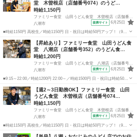
堂 木曽根店（店舗番号074）のうど…
時給1,150円
ファミリー食堂 山田うどん食堂 木曽根店（店舗番号074）
6月25日
提携サイト
八潮市
■時給1150円 高校生／時給1150円 日・祝日は時給50円アップ！（9時
～22時） ■ファミリー食堂 山田うどん食堂 木曽根店 （埼玉県八潮
埼玉
八潮市
レストラン
【昇給あり】ファミリー食堂 山田うどん食
市木曽根947-1） ■アルバイト、パート ■未経験歓迎、高校生OK、昇
堂 八潮店（店舗番号352）のうどん食…
給...
時給1,200円
ファミリー食堂 山田うどん食堂 八潮店（店舗番号352）
6月25日
提携サイト
八潮市
■9:15～22:00／時給1200円 22:00～／時給1500円 日・祝日は時給50円
アップ！（9時～22時） ■ファミリー食堂 山田うどん食堂 八潮店
埼玉
八潮市
レストラン
【週2～3日勤務OK】ファミリー食堂 山田
（埼玉県八潮市大曽根524） ■アルバイト、パート ■未経験歓...
うどん食堂 木曽根店（店舗番号074…
時給1,150円
ファミリー食堂 山田うどん食堂 木曽根店（店舗番号074）
6月25日
提携サイト
八潮市
■時給1150円 高校生／時給1150円 日・祝日は時給50円アップ！（9時
～22時） ■ファミリー食堂 山田うどん食堂 木曽根店 （埼玉県八潮
埼玉
八潮市
レストラン
【単発】八潮・おなじみのうどん店でのお仕