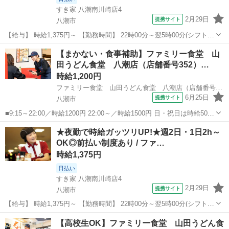
すき家 八潮南川崎店4
2月29日
提携サイト
八潮市
【給与】 時給1,375円～ 【勤務時間】 22時00分～翌5時00分(シフト
制)、1日2時間 週2日 から応相談 【お仕事内容】 【仕事内容】 ◆すき
埼玉
八潮市
レストラン
【まかない・食事補助】ファミリー食堂 山
家スタッフ募集◆ 【お仕事内容】 ◎接客 ◎調理 ◎販売 ◎金銭管...
田うどん食堂 八潮店（店舗番号352）…
時給1,200円
ファミリー食堂 山田うどん食堂 八潮店（店舗番号352）
6月25日
提携サイト
八潮市
■9:15～22:00／時給1200円 22:00～／時給1500円 日・祝日は時給50円
アップ！（9時～22時） ■ファミリー食堂 山田うどん食堂 八潮店
埼玉
八潮市
レストラン
★夜勤で時給ガッツリUP!★週2日・1日2h～
（埼玉県八潮市大曽根524） ■アルバイト、パート ■未経験歓...
OK◎前払い制度あり / ファ…
時給1,375円
日払い
すき家 八潮南川崎店4
2月29日
提携サイト
八潮市
【給与】 時給1,375円～ 【勤務時間】 22時00分～翌5時00分(シフト
制)、1日2時間 週2日 から応相談 【お仕事内容】 【仕事内容】 ◆すき
埼玉
八潮市
レストラン
【高校生OK】ファミリー食堂 山田うどん食
家スタッフ募集◆ 【お仕事内容】 ◎接客 ◎調理 ◎販売 ◎金銭管...