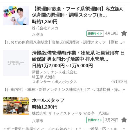
トは1週間毎♪ シフトの融通が利くので、働きやすさ抜群！ 「お迎えの
埼玉
八潮市
レストラン
【調理師[飲食・フード系/調理師]】私立認可
14時まで」「夕飯準備の17時まで」 「学校帰りに夕方から」「夜の短
保育園の調理師・調理スタッフ(jb…
時間で」など、 まず...
時給1,350円
株式会社アスカ
4月19日
提携サイト
八潮市
【しおどめ保育園八潮駅北】資格必須/調理師・調理スタッフ 【勤務条
件】 ◆雇用形態 派遣パート ◆8:30～15:00 週3日（変動）※月1回
埼玉
八潮市
レストラン
清掃/設備管理/軽作業・物流系 社員登用有 日
土曜日出勤あり 【施設内容】 ■定員 70名 ■対象年齢 0歳～5歳まで
給保証 男女問わず活躍中 排水管清…
■保育...
日給1万2,000円～1万5,000円
新世メンテナンス株式会社
埼玉県 八潮市
スポンサー：求人ボックス
07月08日
【仕事内容】<職種> 新世メンテナンス株式会社 [ア・パ]清掃員・掃
除、設備管理・保守・点検、軽作業・物流その他 <雇用形態> アルバ
アルバイト・パート
ホールスタッフ
イト・パート <給与> [ア・パ]日給12,000円～15,000円 交通費:全額支
時給1,200円
給 規定など...
株式会社 サリックストラベル 安楽亭 八潮店
3月26日
提携サイト
八潮市
まずは元気に挨拶するところから始めましょう！ ご希望に応じてキッ