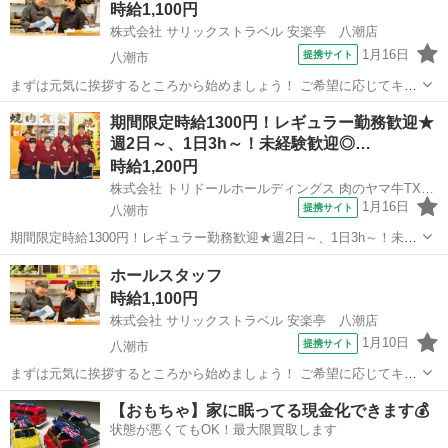
時給1,100円
株式会社 サリックストラベル 安楽亭 八潮店
1月16日
提携サイト
八潮市
まずは元気に挨拶するところから始めましょう！ ご希望に応じてキッ
チンのお仕事にもチャレンジ！ たくさんの人を笑顔にできるお仕事で
埼玉
八潮市
レストラン
期間限定時給1300円！レギュラー勤務歓迎★
す！ 美味しいまかないが1食200円で食べられます！ 仕事内容： ★☆
週2日～、1日3h～！未経験歓迎◎…
美味しい焼肉屋さん！安楽...
時給1,200円
株式会社 トリドールホールディングス 肉のヤマ牛TXアベニュー八潮店
1月16日
提携サイト
八潮市
期間限定時給1300円！レギュラー勤務歓迎★週2日～、1日3h～！未経
験歓迎◎まかない有！履歴書不要 仕事内容： ……………………………
埼玉
八潮市
レストラン
ホールスタッフ
★週2日～、1日3h～◎ ★バイトデビューも大歓迎 ★1食120円で800円
時給1,100円
分食べ...
株式会社 サリックストラベル 安楽亭 八潮店
1月10日
提携サイト
八潮市
まずは元気に挨拶するところから始めましょう！ ご希望に応じてキッ
チンのお仕事にもチャレンジ！ たくさんの人を笑顔にできるお仕事で
埼玉
八潮市
レストラン
【おもちゃ】家に眠ってる現金化できます💰
す！ 美味しいまかないが1食200円で食べられます！ 仕事内容： ★☆
状態が悪くてもOK！最大限買取します
美味しい焼肉屋さん！安楽...