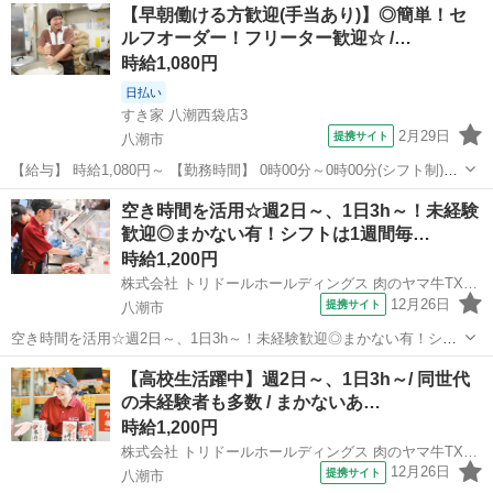
【早朝働ける方歓迎(手当あり)】◎簡単！セ
ルフオーダー！フリーター歓迎☆ /…
時給1,080円
日払い
すき家 八潮西袋店3
2月29日
提携サイト
八潮市
【給与】 時給1,080円～ 【勤務時間】 0時00分～0時00分(シフト制)、
1日2時間 週2日 から応相談 【お仕事内容】 【仕事内容】 ◆すき家ス
埼玉
八潮市
レストラン
空き時間を活用☆週2日～、1日3h～！未経験
タッフ募集◆ 【お仕事内容】 ◎接客 ◎調理 ◎販売 ◎金銭管理 ...
歓迎◎まかない有！シフトは1週間毎…
時給1,200円
株式会社 トリドールホールディングス 肉のヤマ牛TXアベニュー八潮店
12月26日
提携サイト
八潮市
空き時間を活用☆週2日～、1日3h～！未経験歓迎◎まかない有！シフ
トは1週間毎♪ 仕事内容： …………………………… ★週2日～、1日3h
埼玉
八潮市
レストラン
【高校生活躍中】週2日～、1日3h～/ 同世代
～◎ ★バイトデビューも大歓迎 ★1食120円で800円分食べられるまか
の未経験者も多数 / まかないあ…
ない有 ...
時給1,200円
株式会社 トリドールホールディングス 肉のヤマ牛TXアベニュー八潮店
12月26日
提携サイト
八潮市