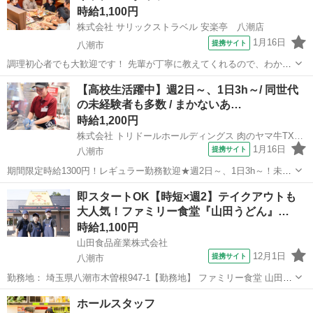
時給1,100円
株式会社 サリックストラベル 安楽亭 八潮店
1月16日
提携サイト
八潮市
調理初心者でも大歓迎です！ 先輩が丁寧に教えてくれるので、わから
ないことは何でも聞いてくださいね♪ たくさんの人を笑顔にできるお
埼玉
八潮市
レストラン
【高校生活躍中】週2日～、1日3h～/ 同世代
仕事です！ 美味しいまかないが1食200円で食べられます！ 仕事内
の未経験者も多数 / まかないあ…
容： ★☆美味しい焼肉屋さん...
時給1,200円
株式会社 トリドールホールディングス 肉のヤマ牛TXアベニュー八潮店
1月16日
提携サイト
八潮市
期間限定時給1300円！レギュラー勤務歓迎★週2日～、1日3h～！未経
験歓迎◎まかない有！履歴書不要 ≪同世代が多いから働きやすい！
埼玉
八潮市
レストラン
即スタートOK【時短×週2】テイクアウトも
≫【接客・調理】高校生さん歓迎!!高校生の初バイトにもオススメ
大人気！ファミリー食堂『山田うどん』…
【高校生におススメポイン...
時給1,100円
山田食品産業株式会社
12月1日
提携サイト
八潮市
勤務地： 埼玉県八潮市木曽根947-1【勤務地】 ファミリー食堂 山田う
どん食堂 木曽根店 埼玉県八潮市木曽根947-1 週勤務日時： 週2日~
埼玉
八潮市
レストラン
ホールスタッフ
09:00〜14:00／11:00〜14:00／10:00〜14:00／1...