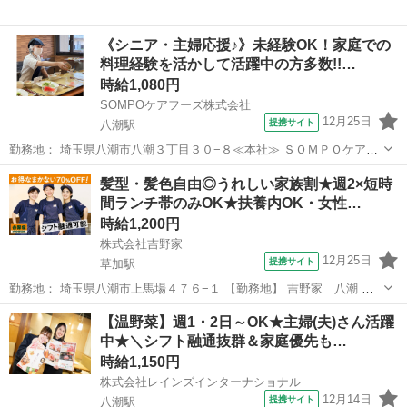
《シニア・主婦応援♪》未経験OK！家庭での
料理経験を活かして活躍中の方多数!!…
時給1,080円
SOMPOケアフーズ株式会社
12月25日
提携サイト
八潮駅
勤務地： 埼玉県八潮市八潮３丁目３０−８≪本社≫ ＳＯＭＰＯケアフ
ーズ株式会社（ＳＯＭＰＯホールディングス） 140-0002 東京都品川区
埼玉
八潮市
八潮駅
レストラン
髪型・髪色自由◎うれしい家族割★週2×短時
東品川4−12−8 八潮駅 徒歩13分 ／ 六町駅 徒歩47分 ／ 谷塚駅 徒...
間ランチ帯のみOK★扶養内OK・女性…
時給1,200円
株式会社吉野家
12月25日
提携サイト
草加駅
勤務地： 埼玉県八潮市上馬場４７６−１ 【勤務地】 吉野家 八潮 埼
玉県八潮市上馬場４７６−１ ...
埼玉
八潮市
草加駅
レストラン
【温野菜】週1・2日～OK★主婦(夫)さん活躍
中★＼シフト融通抜群＆家庭優先も…
時給1,150円
株式会社レインズインターナショナル
12月14日
提携サイト
八潮駅