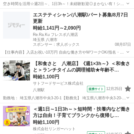
空き時間を活用☆週2日～、1日3h～！未経験歓迎◎まかない有！シフ
トは1週間毎♪ ≪同世代が多いから働きやすい！≫【接客・調理】高校
埼玉
八潮市
レストラン
エステティシャン/八潮駅/パート募集/8月7日
生さん歓迎!!高校生の初バイトにもオススメ 【高校生におススメポイ
更新
ント】 ・はじめてのア...
時給1,141円～2,090円
Re.Ra.Ku フレスポ八潮店
埼玉県 八潮市
スポンサー：求人ボックス
08月07日
【仕事内容】入店お祝い10万円 自由な働き方やWワークOK/指名・歩
合で高収入も実現! <募集職種> エステティシャン <仕事内容> <私たち
アルバイト・パート
【和食さと 八潮店】《週1×3h～》＜和食さ
の想い> 私たちが目指すのは、その場かぎりではない「疲れにくい体
と＞ランチタイムの調理補助★年齢不…
づくり」。 独自技術『ウ...
時給1,100円
サトフードサービス株式会社
12月25日
提携サイト
八潮駅
勤務地： 埼玉県八潮市中央3-20-1【勤務先】 埼玉県八潮市中央3-20-1
和食さと 八潮店 【アクセス】 八潮駅より徒歩26分 八潮駅 徒歩26分
埼玉
八潮市
八潮駅
レストラン
＜週1日～1日3h～＞短時間・扶養内など働き
週勤務日時： 週1日~ 10:00〜13:00／10:00〜1...
方は自由！子育てブランクから復帰し…
時給1,100円
株式会社リンガーハット