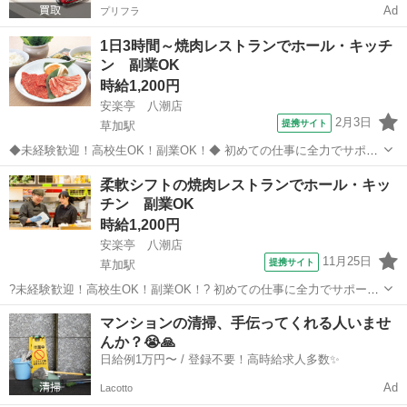
Ad
プリフラ
1日3時間～焼肉レストランでホール・キッチ
ン 副業OK
時給1,200円
安楽亭 八潮店
2月3日
提携サイト
草加駅
◆未経験歓迎！高校生OK！副業OK！◆ 初めての仕事に全力でサポー
トします！ ■高校生バイト、大学生バイト、 主婦(夫)パート、留学
埼玉
八潮市
草加駅
レストラン
柔軟シフトの焼肉レストランでホール・キッ
生・外国人活躍中！ ■10代活躍中、20代活躍中、 30代活躍中、40代
チン 副業OK
活躍中 ■フリ...
時給1,200円
安楽亭 八潮店
11月25日
提携サイト
草加駅
?未経験歓迎！高校生OK！副業OK！? 初めての仕事に全力でサポート
します！ ?高校生バイト、大学生バイト、 主婦(夫)パート、留学
埼玉
八潮市
草加駅
レストラン
マンションの清掃、手伝ってくれる人いませ
生・外国人活躍中！ ?10代活躍中、20代活躍中、 30代活躍中、40代
んか？😭🙏
活躍中 ?フリ...
日給例1万円〜 / 登録不要！高時給求人多数✨
Ad
Lacotto