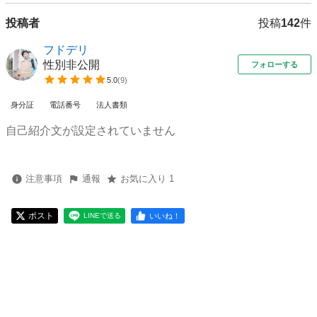
投稿者
投稿
142
件
フドデリ
性別非公開
フォローする
5.0
(
9
)
身分証
電話番号
法人書類
自己紹介文が設定されていません
注意事項
通報
お気に入り 1
ポスト
いいね！
LINEで送る