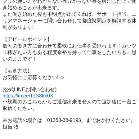
プリの使い方がわからない等分からない事を解消した上で働
き始めることが出来ます。 

また働き始めた後も不明点が出てくれば、サポート担当、エ
リアマネージャーに問い合わせして都度疑問点を解消する体
制があります! 

【アピールポイント】 

個々の働き方に合わせて柔軟にお仕事を受けれます！ガッツ
リ稼ぎたい方もある程度余裕を持って仕事をしたい方も、思
いのままです！ 

【応募方法】 

お気軽にご応募ください‼️☺️ 

https://lin.ee/TzS8lm0X
※初期のみこちらからご返信出来ませんので追加後に一言ご
返信ください。 

※お電話の場合は「01358-38-9193」までおかけください。 

担当:牧