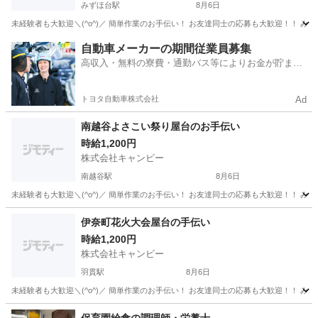
みずほ台駅
8月6日
埼玉
富士見市
みずほ台駅
飲食
夏祭り
自動車メーカーの期間従業員募集
高収入・無料の寮費・通勤バス等によりお金が貯まり
やすい環境
トヨタ自動車株式会社
Ad
南越谷よさこい祭り屋台のお手伝い
時給1,200円
株式会社キャンビー
南越谷駅
8月6日
埼玉
越谷市
南越谷駅
飲食
屋台
伊奈町花火大会屋台の手伝い
時給1,200円
株式会社キャンビー
羽貫駅
8月6日
埼玉
北足立郡
羽貫駅
飲食
花火大会