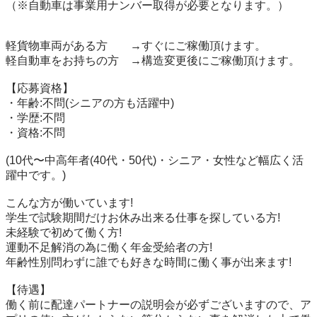
（※自動車は事業用ナンバー取得が必要となります。） 

軽貨物車両がある方　　→すぐにご稼働頂けます。

軽自動車をお持ちの方　→構造変更後にご稼働頂けます。

【応募資格】 

・年齢:不問(シニアの方も活躍中) 

・学歴:不問 

・資格:不問 

(10代〜中高年者(40代・50代)・シニア・女性など幅広く活
躍中です。) 

こんな方が働いています! 

学生で試験期間だけお休み出来る仕事を探している方! 

未経験で初めて働く方! 

運動不足解消の為に働く年金受給者の方! 

年齢性別問わずに誰でも好きな時間に働く事が出来ます! 

【待遇】 

働く前に配達パートナーの説明会が必ずございますので、ア