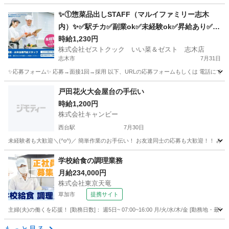
埼玉
さいたま市
キッチン
スタッフ
✨①惣菜品出しSTAFF（マルイファミリー志木
内）✨✅駅チカ✅副業ok✅未経験ok✅昇給あり✅週
2～ok✅扶養内ok
時給1,230円
株式会社ゼストクック いい菜＆ゼスト 志木店
志木市
7月31日
✨応募フォーム✨ 応募→面接1回→採用 以下、URLの応募フォームもしくは 電話にて「求人応募希望」の旨
埼玉
志木市
キッチン
スタッフ
戸田花火大会屋台の手伝い
時給1,200円
株式会社キャンビー
西台駅
7月30日
埼玉
戸田市
西台駅
飲食
花火大会
学校給食の調理業務
月給234,000円
株式会社東京天竜
草加市
提携サイト
主婦(夫)の働くを応援！ [勤務日数]： 週5日~ 07:00~16:00 月/火/水/木/金 [勤務
埼玉
草加市
その他