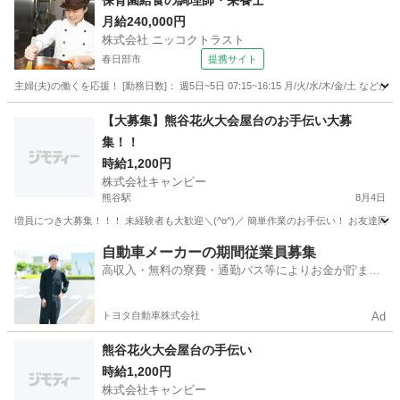
保育園給食の調理師・栄養士
月給240,000円
株式会社 ニッコクトラスト
春日部市
提携サイト
主婦(夫)の働くを応援！ [勤務日数]： 週5日~5日 07:15~16:15 月/火/水/木/金/
埼玉
春日部市
キッチン
【大募集】熊谷花火大会屋台のお手伝い大募
集！！
時給1,200円
株式会社キャンビー
熊谷駅
8月4日
埼玉
熊谷市
熊谷駅
飲食
屋台
自動車メーカーの期間従業員募集
高収入・無料の寮費・通勤バス等によりお金が貯まり
やすい環境
トヨタ自動車株式会社
Ad
熊谷花火大会屋台の手伝い
時給1,200円
株式会社キャンビー