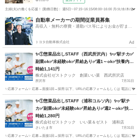
主婦(夫)の働くを応援！ [勤務日数]： 週5日~ 07:15~16:15/08:00~16:00 月/火
埼玉
春日部市
キッチン
自動車メーカーの期間従業員募集
高収入・無料の寮費・通勤バス等によりお金が貯まり
やすい環境
トヨタ自動車株式会社
Ad
✨①惣菜品出しSTAFF（西武所沢内）✨✅駅チカ✅
副業ok✅未経験ok✅昇給あり✅週1～ok✅扶養内o
k
時給1,141円
株式会社ゼストクック 創菜いい菜 西武所沢店
所沢市
7月31日
✨応募フォーム✨ 応募→面接1回→採用 以下、URLの応募フォームもしくは 電話にて「求人応募希望」の旨
埼玉
所沢市
キッチン
スタッフ
✨①惣菜品出しSTAFF（浦和コルソ内）✨✅駅チ
カ✅副業ok✅未経験ok✅昇給あり✅週2～ok✅扶養
内ok
時給1,280円
株式会社ゼストクック いい菜＆ゼスト 浦和店
さいたま市
7月31日
✨応募フォーム✨ 応募→面接1回→採用 以下、URLの応募フォームもしくは 電話にて「求人応募希望」の旨、