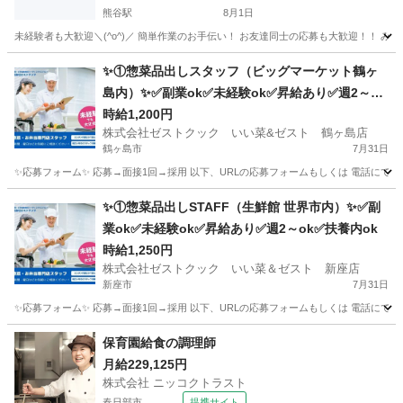
熊谷駅
8月1日
埼玉
熊谷市
熊谷駅
飲食
屋台
✨①惣菜品出しスタッフ（ビッグマーケット鶴ヶ
島内）✨✅副業ok✅未経験ok✅昇給あり✅週2～ok
✅扶養内ok
時給1,200円
株式会社ゼストクック いい菜&ゼスト 鶴ヶ島店
鶴ヶ島市
7月31日
✨応募フォーム✨ 応募→面接1回→採用 以下、URLの応募フォームもしくは 電話にて「求人応募希望」の旨
埼玉
鶴ヶ島市
キッチン
スタッフ
✨①惣菜品出しSTAFF（生鮮館 世界市内）✨✅副
業ok✅未経験ok✅昇給あり✅週2～ok✅扶養内ok
時給1,250円
株式会社ゼストクック いい菜＆ゼスト 新座店
新座市
7月31日
✨応募フォーム✨ 応募→面接1回→採用 以下、URLの応募フォームもしくは 電話にて「求人応募希望」の旨
埼玉
新座市
キッチン
スタッフ
保育園給食の調理師
月給229,125円
株式会社 ニッコクトラスト
春日部市
提携サイト