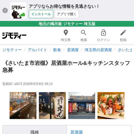
アプリならお得な情報を見逃さない！
インストール
アプリで開く
地元の掲示板 ジモティー 埼玉版
埼玉県
検索
ログイン
投稿
ジモティー
アルバイト
飲食
居酒屋
埼玉県の居酒屋
さいたま
《さいたま市岩槻》居酒屋ホール&キッチンスタッフ
急募
投稿ID: u0t73
2026年6月9日 04:14
職種
居酒屋