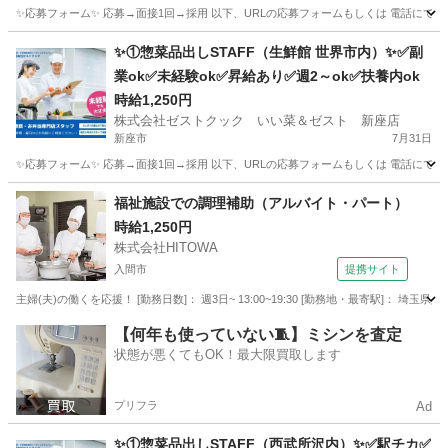
✨応募フォーム✨ 応募→面接1回→採用 以下、URLの応募フォームもしくは 電話にて「求人応募希望」の旨
埼玉
鶴ヶ島市
キッチン
スタッフ
✨①惣菜品出しSTAFF（生鮮館 世界市内）✨✅副
業ok✅未経験ok✅昇給あり✅週2～ok✅扶養内ok
時給1,250円
株式会社ゼストクック いい菜＆ゼスト 新座店
新座市
7月31日
✨応募フォーム✨ 応募→面接1回→採用 以下、URLの応募フォームもしくは 電話にて「求人応募希望」の旨
埼玉
新座市
キッチン
スタッフ
福祉施設での調理補助（アルバイト・パート）
時給1,250円
株式会社HITOWA
入間市
提携サイト
主婦(夫)の働くを応援！ [勤務日数]： 週3日~ 13:00~19:30 [勤務地・最寄駅]： 埼玉
埼玉
入間市
その他
【何年も使っていない🧵】ミシンを査定
状態が悪くてもOK！最大限買取します
プリフラ
Ad
✨①惣菜品出しSTAFF（西武所沢内）✨✅駅チカ✅