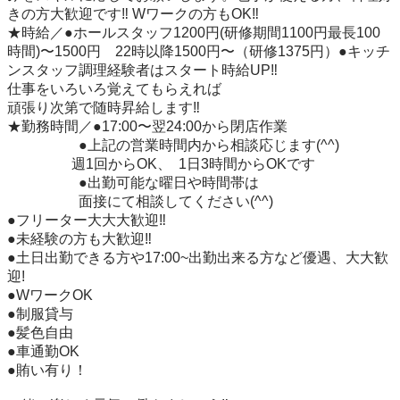
きの方大歓迎です‼︎ Wワークの方もOK‼︎

★時給／●ホールスタッフ1200円(研修期間1100円最長100
時間)〜1500円　22時以降1500円〜（研修1375円）●キッチ
ンスタッフ調理経験者はスタート時給UP‼︎

仕事をいろいろ覚えてもらえれば

頑張り次第で随時昇給します‼︎

★勤務時間／●17:00〜翌24:00から閉店作業

　　　　　●上記の営業時間内から相談応じます(^^)

                  週1回からOK、  1日3時間からOKです

　　　　　●出勤可能な曜日や時間帯は

　　　　　面接にて相談してください(^^)

●フリーター大大大歓迎‼︎

●未経験の方も大歓迎‼︎

●土日出勤できる方や17:00~出勤出来る方など優遇、大大歓
迎!

●WワークOK

●制服貸与

●髪色自由

●車通勤OK

●賄い有り！
