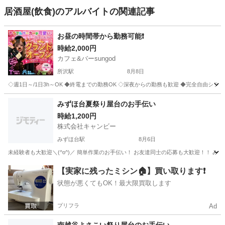
居酒屋(飲食)のアルバイトの関連記事
お昼の時間帯から勤務可能❗️
時給2,000円
カフェ&バーsungod
所沢駅
8月8日
◇週1日～/1日3h～OK ◆終電までの勤務OK ◇深夜からの勤務も歓迎 ◆完全自由シフト制
埼玉
所沢市
所沢駅
バーテンダー
時給
みずほ台夏祭り屋台のお手伝い
時給1,200円
株式会社キャンビー
みずほ台駅
8月6日
埼玉
富士見市
みずほ台駅
飲食
夏祭り
【実家に残ったミシン🏠】買い取ります❗️
状態が悪くてもOK！最大限買取します
プリフラ
Ad