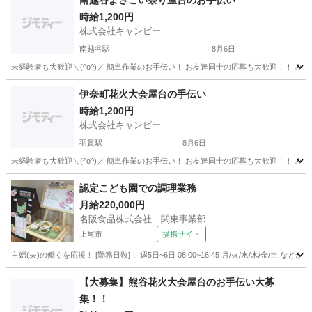
南越谷よさこい祭り屋台のお手伝い
時給1,200円
株式会社キャンビー
南越谷駅
8月6日
埼玉
越谷市
南越谷駅
飲食
屋台
伊奈町花火大会屋台の手伝い
時給1,200円
株式会社キャンビー
羽貫駅
8月6日
埼玉
北足立郡
羽貫駅
飲食
花火大会
認定こども園での調理業務
月給220,000円
名阪食品株式会社 関東事業部
上尾市
提携サイト
主婦(夫)の働くを応援！ [勤務日数]： 週5日~6日 08:00~16:45 月/火/水/木/金/土 
埼玉
上尾市
キッチン
【大募集】熊谷花火大会屋台のお手伝い大募
集！！