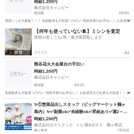
時給1,200円
株式会社キャンビー
熊谷駅
8月4日
埼玉
熊谷市
熊谷駅
飲食
屋台
【何年も使っていない🧵】ミシンを査定
状態が悪くてもOK！最大限買取します
プリフラ
Ad
熊谷花火大会屋台の手伝い
時給1,200円
株式会社キャンビー
熊谷駅
8月1日
埼玉
熊谷市
熊谷駅
飲食
屋台
✨①惣菜品出しスタッフ（ビッグマーケット鶴ヶ
島内）✨✅副業ok✅未経験ok✅昇給あり✅週2～ok
✅扶養内ok
時給1,200円
株式会社ゼストクック いい菜&ゼスト 鶴ヶ島店
鶴ヶ島市
7月31日