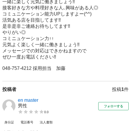
一緒に楽しく元気に働きましょう‼︎

接客好きな方や料理好きな人､興味がある人◎

コミュニケーション能力UPしますよー(^^)

活気ある店を目指してます‼︎

是非是非ご連絡お待ちしてます‼︎

やりがい◎

コミニュケーション力↑↑

元気よく楽しく一緒に働きましょう‼︎

メッセージでの対応はできかねますので

ぜひ一度お電話ください‼︎

048-757-4212 採用担当　加藤
投稿者
投稿
1
件
en master
男性
フォローする
0.0
身分証
電話番号
法人書類