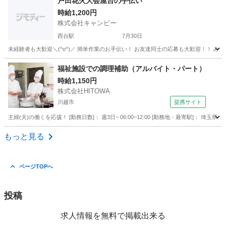
戸田花火大会屋台の手伝い
時給1,200円
株式会社キャンビー
西台駅
7月30日
埼玉
戸田市
西台駅
飲食
花火大会
福祉施設での調理補助（アルバイト・パート）
時給1,150円
株式会社HITOWA
川越市
提携サイト
主婦(夫)の働くを応援！ [勤務日数]： 週3日~ 06:00~12:00 [勤務地・最寄駅]： 
埼玉
川越市
その他
もっと見る
ページTOPへ
投稿
求人情報を無料で掲載出来る