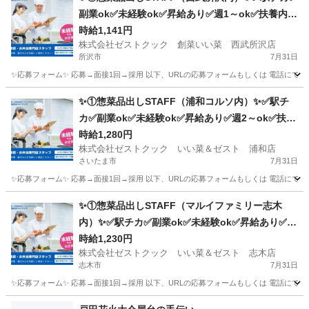
副業ok✅未経験ok✅昇給あり✅週1～ok✅扶養内o
k
時給1,141円
株式会社ゼストクック 創菜いい菜 西武所沢店
所沢市
7月31日
✨応募フォーム✨ 応募→面接1回→採用 以下、URLの応募フォームもしくは 電話にて「求人応募希望」の旨
埼玉
所沢市
キッチン
スタッフ
✨①惣菜品出しSTAFF（浦和コルソ内）✨✅駅チ
カ✅副業ok✅未経験ok✅昇給あり✅週2～ok✅扶養
内ok
時給1,280円
株式会社ゼストクック いい菜＆ゼスト 浦和店
さいたま市
7月31日
✨応募フォーム✨ 応募→面接1回→採用 以下、URLの応募フォームもしくは 電話にて「求人応募希望」の旨、
埼玉
さいたま市
キッチン
スタッフ
✨①惣菜品出しSTAFF（マルイファミリー志木
内）✨✅駅チカ✅副業ok✅未経験ok✅昇給あり✅週
2～ok✅扶養内ok
時給1,230円
株式会社ゼストクック いい菜＆ゼスト 志木店
志木市
7月31日
✨応募フォーム✨ 応募→面接1回→採用 以下、URLの応募フォームもしくは 電話にて「求人応募希望」の旨
埼玉
志木市
キッチン
スタッフ