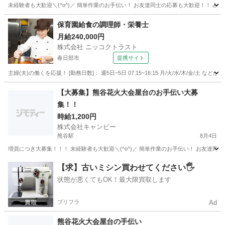
埼玉
北足立郡
羽貫駅
飲食
花火大会
保育園給食の調理師・栄養士
月給240,000円
株式会社 ニッコクトラスト
春日部市
提携サイト
主婦(夫)の働くを応援！ [勤務日数]： 週5日~5日 07:15~16:15 月/火/水/木/金/
埼玉
春日部市
キッチン
【大募集】熊谷花火大会屋台のお手伝い大募
集！！
時給1,200円
株式会社キャンビー
熊谷駅
8月4日
埼玉
熊谷市
熊谷駅
飲食
屋台
【求】古いミシン買わせてください🖐️
状態が悪くてもOK！最大限買取します
プリフラ
Ad
熊谷花火大会屋台の手伝い