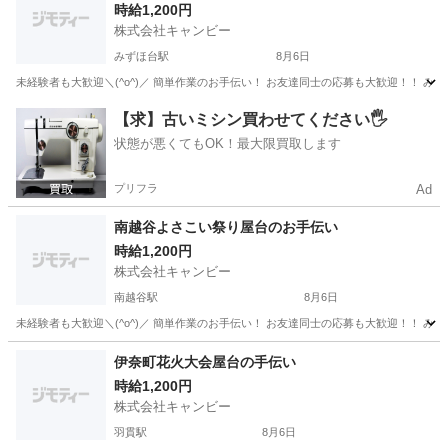
時給1,200円
株式会社キャンビー
みずほ台駅
8月6日
埼玉
富士見市
みずほ台駅
飲食
夏祭り
【求】古いミシン買わせてください🖐️
状態が悪くてもOK！最大限買取します
プリフラ
Ad
南越谷よさこい祭り屋台のお手伝い
時給1,200円
株式会社キャンビー
南越谷駅
8月6日
埼玉
越谷市
南越谷駅
飲食
屋台
伊奈町花火大会屋台の手伝い
時給1,200円
株式会社キャンビー
羽貫駅
8月6日