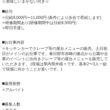
☆美味しいまかない付き☆

◼️給与 

⚪︎日給9,000円〜11,000円 (条件により歩合で昇給します)

⚪︎研修期間あり(研修期間中は日給8,500円)

⚪︎即日手渡し 

◼️お仕事内容 

⚪︎キッチンカーでクレープ等の屋台メニューの販売。土日祝
日がメインのお仕事です。春日部市赤崎の拠点から公園や企
業のイベントに出向きクレープ等の屋台メニューを販売して
いただきます。 (現場は県内県外様々です。基本2〜3人一組
で現場に向かうことが多いです。)

◼️雇用形態 

⚪︎アルバイト 

◼️募集人数 
