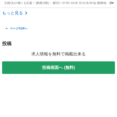
主婦(夫)の働くを応援！ [勤務日数]： 週5日~ 07:00~16:00 月/火/水/木/金 [勤務
埼玉
草加市
その他
もっと見る
ページTOPへ
投稿
求人情報を無料で掲載出来る
投稿画面へ (無料)