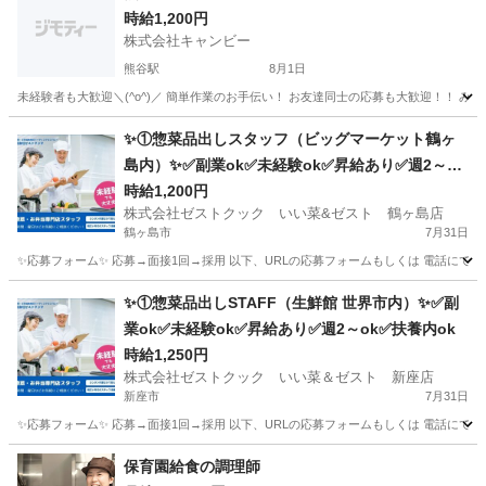
時給1,200円
株式会社キャンビー
熊谷駅
8月1日
埼玉
熊谷市
熊谷駅
飲食
屋台
✨①惣菜品出しスタッフ（ビッグマーケット鶴ヶ
島内）✨✅副業ok✅未経験ok✅昇給あり✅週2～ok
✅扶養内ok
時給1,200円
株式会社ゼストクック いい菜&ゼスト 鶴ヶ島店
鶴ヶ島市
7月31日
✨応募フォーム✨ 応募→面接1回→採用 以下、URLの応募フォームもしくは 電話にて「求人応募希望」の旨
埼玉
鶴ヶ島市
キッチン
スタッフ
✨①惣菜品出しSTAFF（生鮮館 世界市内）✨✅副
業ok✅未経験ok✅昇給あり✅週2～ok✅扶養内ok
時給1,250円
株式会社ゼストクック いい菜＆ゼスト 新座店
新座市
7月31日
✨応募フォーム✨ 応募→面接1回→採用 以下、URLの応募フォームもしくは 電話にて「求人応募希望」の旨
埼玉
新座市
キッチン
スタッフ
保育園給食の調理師