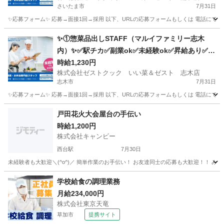
さいたま市
7月31日
✨応募フォーム✨ 応募→面接1回→採用 以下、URLの応募フォームもしくは 電話にて「求人応募希望」の旨、
埼玉
さいたま市
キッチン
スタッフ
✨①惣菜品出しSTAFF（マルイファミリー志木
内）✨✅駅チカ✅副業ok✅未経験ok✅昇給あり✅週
2～ok✅扶養内ok
時給1,230円
株式会社ゼストクック いい菜＆ゼスト 志木店
志木市
7月31日
✨応募フォーム✨ 応募→面接1回→採用 以下、URLの応募フォームもしくは 電話にて「求人応募希望」の旨
埼玉
志木市
キッチン
スタッフ
戸田花火大会屋台の手伝い
時給1,200円
株式会社キャンビー
西台駅
7月30日
埼玉
戸田市
西台駅
飲食
花火大会
学校給食の調理業務
月給234,000円
株式会社東京天竜
草加市
提携サイト