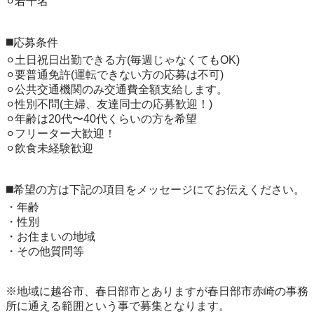
⚪︎若干名 

◼️応募条件 

⚪︎土日祝日出勤できる方(毎週じゃなくてもOK) 

⚪︎要普通免許(運転できない方の応募は不可) 

⚪︎公共交通機関のみ交通費全額支給します。

⚪︎性別不問(主婦、友達同士の応募歓迎！) 

⚪︎年齢は20代〜40代くらいの方を希望 

⚪︎フリーター大歓迎！

⚪︎飲食未経験歓迎 

◼️希望の方は下記の項目をメッセージにてお伝えください。 

・年齢 

・性別 

・お住まいの地域 

・その他質問等

※地域に越谷市、春日部市とありますが春日部市赤崎の事務
所に通える範囲という事で募集となります。