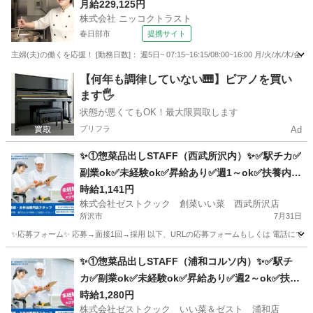
月給229,125円
株式会社 ニッコクトラスト
春日部市
提携サイト
主婦(夫)の働くを応援！ [勤務日数]： 週5日~ 07:15~16:15/08:00~16:00 月/火
埼玉
春日部市
キッチン
【何年も調律していない🎹】ピアノを買い
ます🖐️
状態が悪くてもOK！最大限買取します
プリフラ
Ad
✨①惣菜品出しSTAFF（西武所沢内）✨✅駅チカ✅
副業ok✅未経験ok✅昇給あり✅週1～ok✅扶養内o
k
時給1,141円
株式会社ゼストクック 創菜いい菜 西武所沢店
所沢市
7月31日
✨応募フォーム✨ 応募→面接1回→採用 以下、URLの応募フォームもしくは 電話にて「求人応募希望」の旨
埼玉
所沢市
キッチン
スタッフ
✨①惣菜品出しSTAFF（浦和コルソ内）✨✅駅チ
カ✅副業ok✅未経験ok✅昇給あり✅週2～ok✅扶養
内ok
時給1,280円
株式会社ゼストクック いい菜＆ゼスト 浦和店