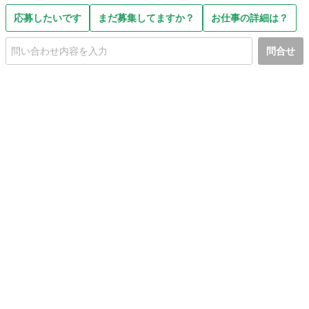
応募したいです
まだ募集してますか？
お仕事の詳細は？
問合せ
初めての方へ
利用規約
プライバシーポリシー
プライバシー・ステートメント
健全化に資する運用方針
お問い合わせ
運営会社
サイトマップ
ご利用ガイド
フリーワードで探す
PC版で表示
都道府県選択
特定商取引法の表示
利用者情報の外部送信について
© 2011-
2026
Jmty, Inc.