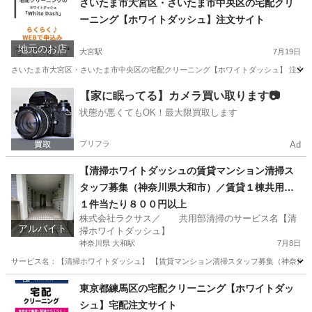
さいたま市大宮区・さいたま市中央区の宅配クリ
ーニング【ホワイトダッシュ】注文サイト
その他
電話営業
地元のお店
大宮駅
7月19日
さいたま市大宮区・さいたま市中央区の宅配クリーニング【ホワイトダッシュ】 注文サイト htt
埼玉
さいたま市
大宮駅
その他
埼玉
さいたま市
【家に眠ってる】カメラ買い取ります📷
状態が悪くてもOK！最大限買取します
さいたま新都心駅
その他
電話営業
プリフラ
Ad
【清掃ホワイトダッシュの賃貸マンション清掃ス
タッフ募集（神奈川県大和市）／賃貸１棟共用部
清掃依頼オーナーの方募集】
１件当たり８００円以上
株式会社ラクサス／ 共用部清掃のサービス名【清
アルバイト
掃ホワイトダッシュ】
神奈川県 大和駅
7月8日
サービス名：【清掃ホワイトダッシュ】 【賃貸マンション清掃スタッフ募集（神奈川県
神奈川
大和市
大和駅
清掃
スタッフ
東京都練馬区の宅配クリーニング【ホワイトダッ
シュ】宅配注文サイト