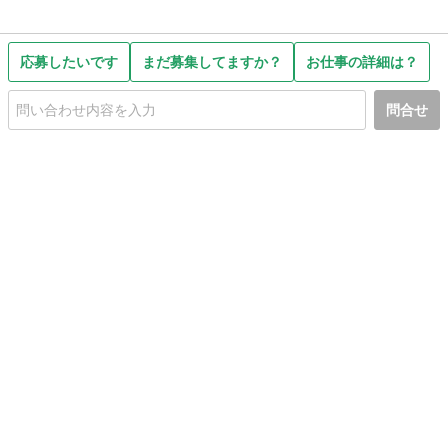
応募したいです
まだ募集してますか？
お仕事の詳細は？
問合せ
初めての方へ
利用規約
プライバシーポリシー
プライバシー・ステートメント
健全化に資する運用方針
お問い合わせ
運営会社
サイトマップ
ご利用ガイド
フリーワードで探す
PC版で表示
都道府県選択
特定商取引法の表示
利用者情報の外部送信について