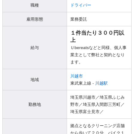
職種
ドライバー
雇用形態
業務委託
１件当たり３００円以
上
給与
Ｕbereatsなどと同様、個人事
業主として弊社と契約となり
ます。
川越市
地域
東武東上線 -
川越駅
埼玉県川越市／埼玉県ふじみ
勤務地
野市／埼玉県入間郡三芳町／
埼玉県富士見市／
拠点となるクリーニング店舗
から歩いて２０分、バイク１