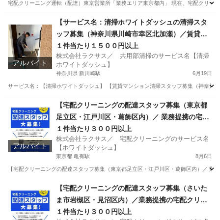
宅配クリーニング運転（配達）東京営業所「業務エリア東京都内」 現在、宅配クリーニン
東京
新宿区
新宿駅
運搬代行
東京
世田谷区
【サービス名：清掃ホワイトダッシュの清掃スタ
ッフ募集（神奈川県川崎市幸区北加瀬）／賃貸１
千歳船橋駅
運搬代行
個人事業主
棟共用部清掃依頼オーナーの方募集】
１件当たり１５００円以上
株式会社ラクサス／ 共用部清掃のサービス名【清掃
アルバイト
ホワイトダッシュ】
神奈川県 新川崎駅
6月19日
サービス名：【清掃ホワイトダッシュ】 【賃貸マンション清掃スタッフ募集（神奈川県
神奈川
川崎市
新川崎駅
清掃
神奈川
川崎市
【宅配クリーニングの配達スタッフ募集（東京都
足立区・江戸川区・葛飾区内）／ 業務提携の宅配
元住吉駅
清掃
スタッフ
クリーニング店募集】
１件当たり３００円以上
株式会社ラクサス／ 宅配クリーニングのサービス名
アルバイト
【ホワイトダッシュ】
東京都 亀有駅
8月6日
【宅配クリーニングの配達スタッフ募集（東京都足立区・江戸川区・葛飾区内）／ 業務提
東京
葛飾区
亀有駅
ドライバー
東京
江戸川区
【宅配クリーニングの配達スタッフ募集（さいた
ま市岩槻区・見沼区内）／業務提携の宅配クリー
西葛西駅
ドライバー
スタッフ
ニング店募集】
１件当たり３００円以上