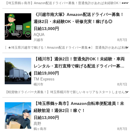
【埼玉県鶴ヶ島市】Amazon配送ドライバー募集！普通免許があれば未経験OK！■■ 
埼玉
鶴ヶ島市
ドライバー
Amazon
《川越市南大塚》Amazon配送ドライバー募集！
週休2日・未経験OK・研修充実！稼げる◎
日給13,000円
AQUA
川越市
8月7日
〖★埼玉県川越市で稼げる！Amazon配送ドライバー募集★〗 普通免許があれば未経
埼玉
川越市
ドライバー
Amazon
【桶川市】週休2日！普通免許OK！未経験・車両
レンタル・直行直帰で稼げる配送ドライバー募
集！
日給19,000円
TM Express
桶川市
8月7日
【軽貨物ドライバー大募集！】埼玉県桶川市で新しいキャリアをスタートしませんか？普
埼玉
桶川市
ドライバー
社用車
【埼玉県鶴ヶ島市】Amazon自転車便配達員！未
経験歓迎！週休2日！稼ぐ！
日給13,000円
髙野
鶴ヶ島市
8月7日