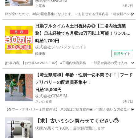
株式会社GRASIM
上尾市
8月7日
枠が空いたので、3名の緊急募集になります。 ✅お任せする仕事内容 ・格安軽バンを使
埼玉
上尾市
ドライバー
荷物
日勤フルタイム＆土日祝休み◎【工場内物流業
務】◎未経験でも月収32万円以上可能！ワンルー
ム寮完備！
時給1,700円
株式会社ジャパンクリエイト
飯能市
提携サイト
[仕事内容] 【お仕事No.2615-F-02】 ●工場内物流業務 ・部品や資材の受け
埼玉
飯能市
その他
【埼玉県浦和】年齢・性別一切不問です！│フード
デリバリーの配達員募集中！
日給15,000円
株式会社GRASIM
さいたま市
8月7日
【🌎フードデリバリー全国案件🚀】 🍕365日定期直案件🍔 ✅宅配が嫌いな方必見✅ 稼働
埼玉
さいたま市
ドライバー
1件
【求】古いミシン買わせてください🖐️
状態が悪くてもOK！最大限買取します