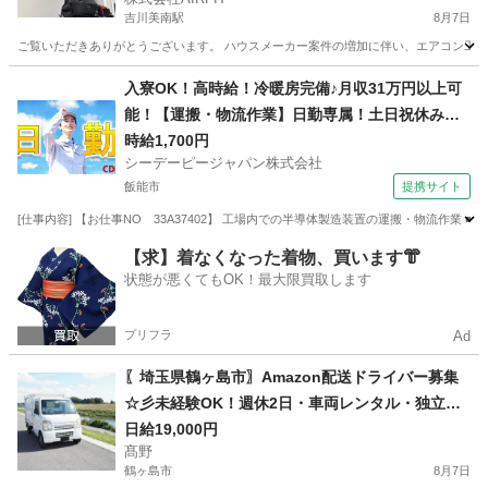
吉川美南駅
8月7日
ご覧いただきありがとうございます。 ハウスメーカー案件の増加に伴い、エアコン工事ス
埼玉
吉川市
吉川美南駅
その他
業務委託
入寮OK！高時給！冷暖房完備♪月収31万円以上可
能！【運搬・物流作業】日勤専属！土日祝休み！
自動車通勤OK！無料送迎バスあり！
時給1,700円
シーデーピージャパン株式会社
飯能市
提携サイト
[仕事内容] 【お仕事NO 33A37402】 工場内での半導体製造装置の運搬・物流作業
埼玉
飯能市
その他
【求】着なくなった着物、買います👘
状態が悪くてもOK！最大限買取します
プリフラ
Ad
〖埼玉県鶴ヶ島市〗Amazon配送ドライバー募集
☆彡未経験OK！週休2日・車両レンタル・独立支
援も
日給19,000円
髙野
鶴ヶ島市
8月7日