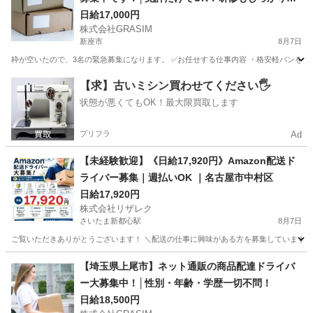
ります！
日給17,000円
株式会社GRASIM
新座市
8月7日
枠が空いたので、3名の緊急募集になります。 ✅お任せする仕事内容 ・格安軽バンを使
埼玉
新座市
ドライバー
荷物
【求】古いミシン買わせてください🖐️
状態が悪くてもOK！最大限買取します
プリフラ
Ad
【未経験歓迎】《日給17,920円》Amazon配送ド
ライバー募集｜週払いOK ｜名古屋市中村区
日給17,920円
株式会社リザレク
さいたま新都心駅
8月7日
ご覧いただきありがとうございます！ ＼配送の仕事に興味がある方を募集しています／ 宮崎県
埼玉
さいたま市
さいたま新都心駅
ドライバー
Amazon
【埼玉県上尾市】ネット通販の商品配達ドライバ
ー大募集中！│性別・年齢・学歴一切不問！
日給18,500円