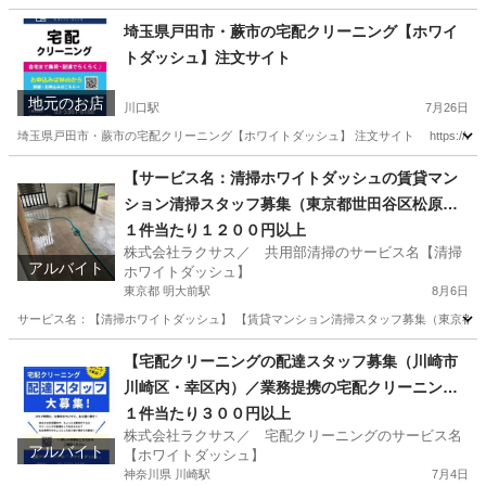
埼玉県戸田市・蕨市の宅配クリーニング【ホワイ
トダッシュ】注文サイト
地元のお店
川口駅
7月26日
埼玉県戸田市・蕨市の宅配クリーニング【ホワイトダッシュ】 注文サイト https://whi
埼玉
川口市
川口駅
その他
埼玉
戸田市
戸田公園駅
【サービス名：清掃ホワイトダッシュの賃貸マン
ション清掃スタッフ募集（東京都世田谷区松原）
その他
電話営業
／賃貸１棟共用部清掃依頼オーナーの方募集】
１件当たり１２００円以上
株式会社ラクサス／ 共用部清掃のサービス名【清掃
アルバイト
ホワイトダッシュ】
東京都 明大前駅
8月6日
サービス名：【清掃ホワイトダッシュ】 【賃貸マンション清掃スタッフ募集（東京都世
東京
世田谷区
明大前駅
清掃
東京
世田谷区
【宅配クリーニングの配達スタッフ募集（川崎市
川崎区・幸区内）／業務提携の宅配クリーニング
明大前駅
清掃
スタッフ
店募集】
１件当たり３００円以上
株式会社ラクサス／ 宅配クリーニングのサービス名
アルバイト
【ホワイトダッシュ】
神奈川県 川崎駅
7月4日