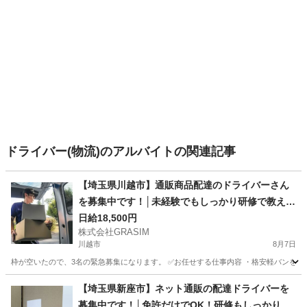
ドライバー(物流)のアルバイトの関連記事
【埼玉県川越市】通販商品配達のドライバーさん
を募集中です！│未経験でもしっかり研修で教えま
す！
日給18,500円
株式会社GRASIM
川越市
8月7日
枠が空いたので、3名の緊急募集になります。 ✅お任せする仕事内容 ・格安軽バンを使
埼玉
川越市
ドライバー
荷物
【埼玉県新座市】ネット通販の配達ドライバーを
募集中です！│免許だけでOK！研修もしっかりあ