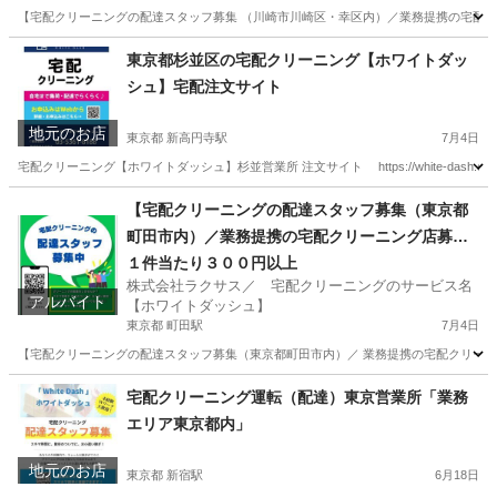
【宅配クリーニングの配達スタッフ募集 （川崎市川崎区・幸区内）／業務提携の宅配クリ
神奈川
川崎市
川崎駅
ドライバー
神奈川
川崎市
東京都杉並区の宅配クリーニング【ホワイトダッ
シュ】宅配注文サイト
鹿島田駅
ドライバー
スタッフ
地元のお店
東京都 新高円寺駅
7月4日
宅配クリーニング【ホワイトダッシュ】杉並営業所 注文サイト https://white-da
東京
杉並区
新高円寺駅
その他
東京
杉並区
【宅配クリーニングの配達スタッフ募集（東京都
町田市内）／業務提携の宅配クリーニング店募
中野坂上駅
その他
集】
１件当たり３００円以上
株式会社ラクサス／ 宅配クリーニングのサービス名
アルバイト
【ホワイトダッシュ】
東京都 町田駅
7月4日
【宅配クリーニングの配達スタッフ募集（東京都町田市内）／ 業務提携の宅配クリーニン
東京
町田市
町田駅
ドライバー
東京
町田市
町田駅
宅配クリーニング運転（配達）東京営業所「業務
エリア東京都内」
ドライバー
スタッフ
地元のお店
東京都 新宿駅
6月18日