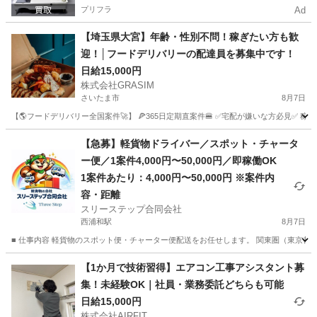
プリフラ
Ad
【埼玉県大宮】年齢・性別不問！稼ぎたい方も歓
迎！│フードデリバリーの配達員を募集中です！
日給15,000円
株式会社GRASIM
さいたま市
8月7日
【🌎フードデリバリー全国案件🚀】 🍕365日定期直案件🍔 ✅宅配が嫌いな方必見✅ 稼働
埼玉
さいたま市
ドライバー
1件
【急募】軽貨物ドライバー／スポット・チャータ
ー便／1案件4,000円〜50,000円／即稼働OK
1案件あたり：4,000円〜50,000円 ※案件内
容・距離
スリーステップ合同会社
西浦和駅
8月7日
■ 仕事内容 軽貨物のスポット便・チャーター便配送をお任せします。 関東圏（東京都・
埼玉
さいたま市
西浦和駅
配送
スポット
【1か月で技術習得】エアコン工事アシスタント募
集！未経験OK｜社員・業務委託どちらも可能
日給15,000円
株式会社AIRFIT