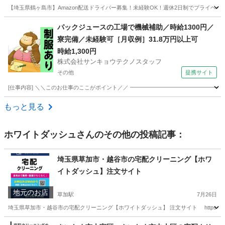
【埼玉県鶴ヶ島市】Amazon配送ドライバー募集！未経験OK！週休2日制でプライベー
埼玉
鶴ヶ島市
ドライバー
Amazon
パックジュースの工場で機械補助／時給1300円／
寮完備／未経験可［月収例］31.8万円以上可
時給1,300円
株式会社サンキョウテクノスタッフ
その他
提携サイト
[仕事内容] ＼＼このお仕事のここがポイント／／ ━━━━━━━━━━━━━━━━━
埼玉
その他
ドライバー
もっと見る
ホワイトダッシュ
さんのその他の投稿記事：
埼玉県草加市・越谷市の宅配クリーニング【ホワ
イトダッシュ】注文サイト
地元のお店
草加駅
7月26日
埼玉県草加市・越谷市の宅配クリーニング【ホワイトダッシュ】 注文サイト https://wh
埼玉
草加市
草加駅
その他
埼玉
越谷市
越谷駅