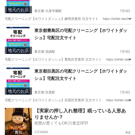
地元のお店
東京都 大泉学園駅
7月4日
宅配クリーニング【ホワイトダッシュ】練馬営業所 注文サイト https://white-da
東京
練馬区
大泉学園駅
その他
東京
練馬区
東京都豊島区の宅配クリーニング【ホワイトダッ
シュ】宅配注文サイト
武蔵関駅
その他
メールアドレス
地元のお店
東京都 池袋駅
7月4日
宅配クリーニング【ホワイトダッシュ】豊島区営業所 注文サイト https://white-d
東京
豊島区
池袋駅
その他
東京
豊島区
目白駅
東京都目黒区の宅配クリーニング【ホワイトダッ
シュ】宅配注文サイト
その他
メールアドレス
地元のお店
東京都 目黒駅
7月4日
宅配クリーニング【ホワイトダッシュ】目黒区営業所 注文サイト https://white-d
東京
目黒区
目黒駅
その他
東京
目黒区
中目黒駅
【実家の押し入れ整理】眠っている人形あ
りませんか？
その他
メールアドレス
状態が悪くてもOK🙆‍♀️査定0円‼️
COYASH
Ad