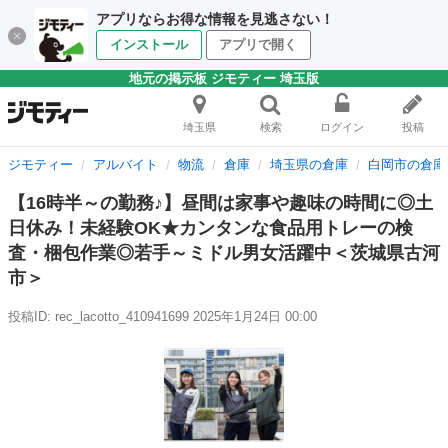
アプリならお得な情報を見逃さない！
インストール
アプリで開く
地元の掲示板 ジモティー 埼玉版
埼玉県
検索
ログイン
投稿
ジモティー
アルバイト
物流
倉庫
埼玉県の倉庫
白岡市の倉庫
【16時半～の勤務♪】昼間は家事や趣味の時間に◎土
日休み！未経験OK★カンタンな食品用トレーの検
査・梱包作業◎若手～ミドル男女活躍中＜茨城県古河
市＞
投稿ID: rec_lacotto_410941699
2025年1月24日 00:00