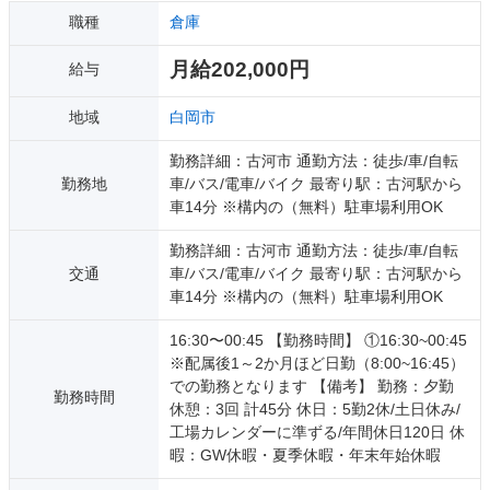
職種
倉庫
月給202,000円
給与
地域
白岡市
勤務詳細：古河市 通勤方法：徒歩/車/自転
勤務地
車/バス/電車/バイク 最寄り駅：古河駅から
車14分 ※構内の（無料）駐車場利用OK
勤務詳細：古河市 通勤方法：徒歩/車/自転
交通
車/バス/電車/バイク 最寄り駅：古河駅から
車14分 ※構内の（無料）駐車場利用OK
16:30〜00:45 【勤務時間】 ①16:30~00:45
※配属後1～2か月ほど日勤（8:00~16:45）
での勤務となります 【備考】 勤務：夕勤
勤務時間
休憩：3回 計45分 休日：5勤2休/土日休み/
工場カレンダーに準ずる/年間休日120日 休
暇：GW休暇・夏季休暇・年末年始休暇