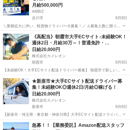
月給500,000円
AMBIZ
吉川市
8月8日
＼業務拡大に伴い、軽貨物ドライバー大募集！／ ⚠️募集人数に限りが
ございます⚠️ 【勤務地】 埼玉県吉川市きよみ野 -------------------- 【報
埼玉
吉川市
ドライバー
貨物
《高配当》朝霞市大手ECサイト♪未経験OK！
酬】 月収目安28〜50万円 ※稼働日数や担当コ...
週休2日・月給30万～！普通免許・…
日給20,000円
株式会社カメレオン
朝霞市
8月8日
【未経験OK！大手ECサイト配送ドライバー募集】 朝霞市で新しいス
タートを切りませんか？普通免許があれば、年齢・性別・学歴・職歴
埼玉
朝霞市
ドライバー
積み込み
★新座市★大手ECサイト配送ドライバー募
不問！未経験の方でも安心の研修制度をご用意しています→軽くて積
集！未経験OK◎週休2日/月給◎稼げる！
み込みやすい荷物が中心なので、体...
日給20,000円
株式会社カメレオン
新座市
8月8日
【新座市・埼玉県・東京都・神奈川県】大手ECサイト配送ドライバー
大募集！✨未経験OK！普通免許があれば始められます！月給44万～52
埼玉
新座市
ドライバー
積み込み
急募！！【業務委託】Amazon配送スタッフ
万前後も可能！日額2万円以上稼げるチャンス！■車両レンタル・研修