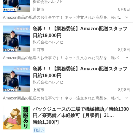
株式会社ハレノヒ
川越市
8月8日
Amazon商品の配送のお仕事です！ ネット注文された商品を、軽バン
（軽自動車）でお客様宅へ配送していただきます。 置き配メインのた
埼玉
川越市
配送
スタッフ
急募！！【業務委託】Amazon配送スタッフ
め、対面対応は少なめです。 専用アプリを使用するので、土地勘がな
日給19,000円
い方でも安心して配送でき...
株式会社ハレノヒ
川口市
8月8日
Amazon商品の配送のお仕事です！ ネット注文された商品を、軽バン
（軽自動車）でお客様宅へ配送していただきます。 置き配メインのた
埼玉
川口市
配送
スタッフ
急募！！【業務委託】Amazon配送スタッフ
め、対面対応は少なめです。 専用アプリを使用するので、土地勘がな
日給19,000円
い方でも安心して配送でき...
株式会社ハレノヒ
上尾市
8月8日
Amazon商品の配送のお仕事です！ ネット注文された商品を、軽バン
（軽自動車）でお客様宅へ配送していただきます。 置き配メインのた
埼玉
上尾市
配送
スタッフ
パックジュースの工場で機械補助／時給1300
め、対面対応は少なめです。 専用アプリを使用するので、土地勘がな
円／寮完備／未経験可［月収例］31…
い方でも安心して配送でき...
時給1,300円
日払い