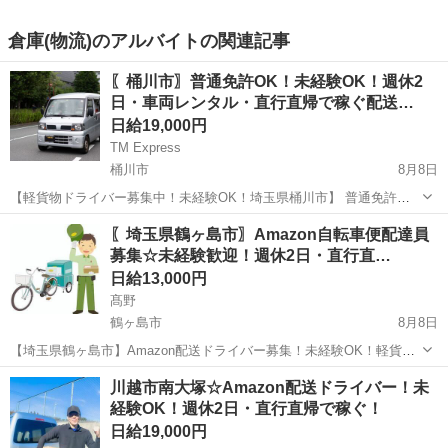
倉庫(物流)のアルバイトの関連記事
〖桶川市〗普通免許OK！未経験OK！週休2
日・車両レンタル・直行直帰で稼ぐ配送…
日給19,000円
TM Express
桶川市
8月8日
【軽貨物ドライバー募集中！未経験OK！埼玉県桶川市】 普通免許が
あれば、経験・年齢・性別・学歴・職歴不問！✨ 軽くて小さな荷物の
埼玉
桶川市
ドライバー
社用車
〖埼玉県鶴ヶ島市〗Amazon自転車便配達員
配送が中心なので、体力に自信がなくても大丈夫♪ 直行直帰OK！車両
募集☆未経験歓迎！週休2日・直行直…
レンタル制度あり！充実の研修...
日給13,000円
髙野
鶴ヶ島市
8月8日
【埼玉県鶴ヶ島市】Amazon配送ドライバー募集！未経験OK！軽貨物
で【高収入】を目指しませんか？普通免許があればスタート可能☆週
埼玉
鶴ヶ島市
ドライバー
Amazon
川越市南大塚☆Amazon配送ドライバー！未
休2日制で【プライベートも充実】！車両レンタル・直行直帰OK♪スマ
経験OK！週休2日・直行直帰で稼ぐ！
ホ操作ができれば◎！充実の研...
日給19,000円