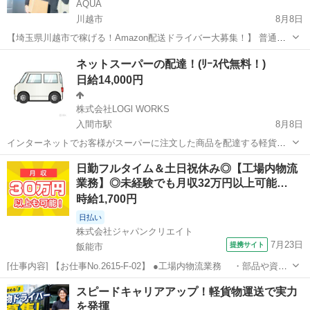
AQUA
川越市
8月8日
【埼玉県川越市で稼げる！Amazon配送ドライバー大募集！】 普通免
許があれば未経験OK！「週休2日」でプライベートも充実♪ 軽くて小
埼玉
川越市
ドライバー
Amazon
ネットスーパーの配達！(ﾘｰｽ代無料！)
さな荷物中心なので、女性や体力に自信がない方も安心です。直行直
日給14,000円
帰可能！スマホ操作ができれ...
株式会社LOGl WORKS
入間市駅
8月8日
インターネットでお客様がスーパーに注文した商品を配達する軽貨物
の仕事です。 これから個人事業主として軽貨物の仕事をお考えの方に
埼玉
入間市
入間市駅
ドライバー
ネットスーパー
日勤フルタイム＆土日祝休み◎【工場内物流
向いております。 勿論経験者も大歓迎です。 車両は任意保険込みで無
業務】◎未経験でも月収32万円以上可能…
料でリース致します。 休みの日に...
時給1,700円
日払い
株式会社ジャパンクリエイト
7月23日
提携サイト
飯能市
[仕事内容] 【お仕事No.2615-F-02】 ●工場内物流業務 ・部品や資材
の受け入れ ・倉庫内ピッキング ・製造工程への払い出し ・そ
埼玉
飯能市
その他
スピードキャリアアップ！軽貨物運送で実⼒
の他付随する業務 ※半導体製造装置の工場内物流業務です。 ※台車や
を発揮
ハンド...