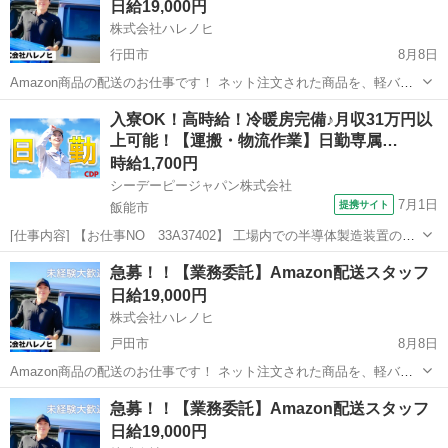
日給19,000円
制度完備で安心スタート！直行...
株式会社ハレノヒ
行田市
8月8日
Amazon商品の配送のお仕事です！ ネット注文された商品を、軽バン
（軽自動車）でお客様宅へ配送していただきます。 置き配メインのた
埼玉
行田市
配送
スタッフ
入寮OK！高時給！冷暖房完備♪月収31万円以
め、対面対応は少なめです。 専用アプリを使用するので、土地勘がな
上可能！【運搬・物流作業】日勤専属…
い方でも安心して配送でき...
時給1,700円
シーデーピージャパン株式会社
7月1日
提携サイト
飯能市
[仕事内容] 【お仕事NO 33A37402】 工場内での半導体製造装置の運
搬・物流作業 ■工場内物流・部品供給スタッフ■ 半導体装置を製造し
埼玉
飯能市
その他
急募！！【業務委託】Amazon配送スタッフ
ている工場内で、 部材の仕分け・ピッキング・部品供給を行うお仕事
日給19,000円
です！ 未経...
株式会社ハレノヒ
戸田市
8月8日
Amazon商品の配送のお仕事です！ ネット注文された商品を、軽バン
（軽自動車）でお客様宅へ配送していただきます。 置き配メインのた
埼玉
戸田市
配送
スタッフ
急募！！【業務委託】Amazon配送スタッフ
め、対面対応は少なめです。 専用アプリを使用するので、土地勘がな
日給19,000円
い方でも安心して配送でき...