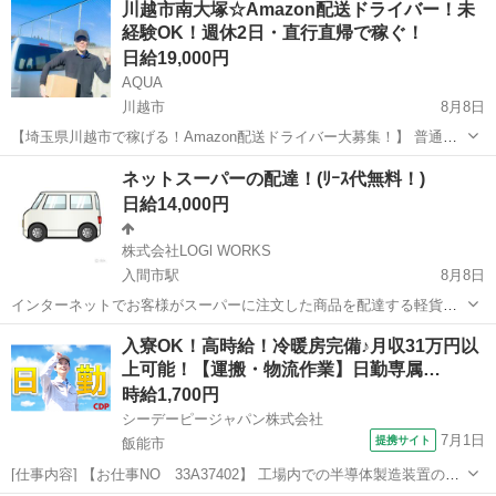
川越市南大塚☆Amazon配送ドライバー！未
休2日制で【プライベートも充実】！車両レンタル・直行直帰OK♪スマ
経験OK！週休2日・直行直帰で稼ぐ！
ホ操作ができれば◎！充実の研...
日給19,000円
AQUA
川越市
8月8日
【埼玉県川越市で稼げる！Amazon配送ドライバー大募集！】 普通免
許があれば未経験OK！「週休2日」でプライベートも充実♪ 軽くて小
埼玉
川越市
ドライバー
Amazon
ネットスーパーの配達！(ﾘｰｽ代無料！)
さな荷物中心なので、女性や体力に自信がない方も安心です。直行直
日給14,000円
帰可能！スマホ操作ができれ...
株式会社LOGl WORKS
入間市駅
8月8日
インターネットでお客様がスーパーに注文した商品を配達する軽貨物
の仕事です。 これから個人事業主として軽貨物の仕事をお考えの方に
埼玉
入間市
入間市駅
ドライバー
ネットスーパー
入寮OK！高時給！冷暖房完備♪月収31万円以
向いております。 勿論経験者も大歓迎です。 車両は任意保険込みで無
上可能！【運搬・物流作業】日勤専属…
料でリース致します。 休みの日に...
時給1,700円
シーデーピージャパン株式会社
7月1日
提携サイト
飯能市
[仕事内容] 【お仕事NO 33A37402】 工場内での半導体製造装置の運