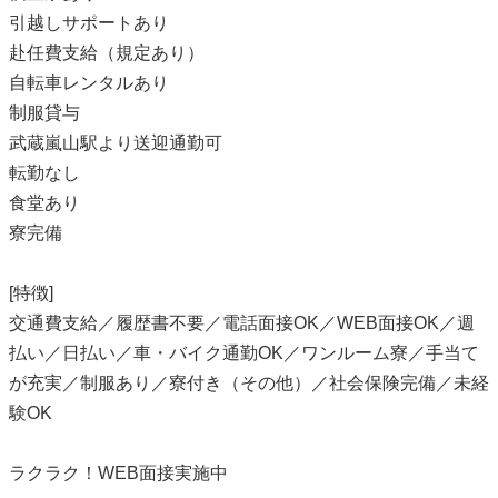
引越しサポートあり
赴任費支給（規定あり）
自転車レンタルあり
制服貸与
武蔵嵐山駅より送迎通勤可
転勤なし
食堂あり
寮完備
[特徴]
交通費支給／履歴書不要／電話面接OK／WEB面接OK／週
払い／日払い／車・バイク通勤OK／ワンルーム寮／手当て
が充実／制服あり／寮付き（その他）／社会保険完備／未経
験OK
ラクラク！WEB面接実施中