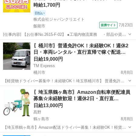
時給1,700円
日払い
株式会社ジャパンクリエイト
7月23日
提携サイト
飯能市
[仕事内容] 【お仕事No.2615-F-02】 ●工場内物流業務 ・部品や資材
の受け入れ ・倉庫内ピッキング ・製造工程への払い出し ・そ
埼玉
飯能市
その他
〖桶川市〗普通免許OK！未経験OK！週休2
の他付随する業務 ※半導体製造装置の工場内物流業務です。 ※台車や
日・車両レンタル・直行直帰で稼ぐ配送…
ハンド...
日給19,000円
TM Express
桶川市
8月8日
【軽貨物ドライバー募集中！未経験OK！埼玉県桶川市】 普通免許が
あれば、経験・年齢・性別・学歴・職歴不問！✨ 軽くて小さな荷物の
埼玉
桶川市
ドライバー
社用車
〖埼玉県鶴ヶ島市〗Amazon自転車便配達員
配送が中心なので、体力に自信がなくても大丈夫♪ 直行直帰OK！車両
募集☆未経験歓迎！週休2日・直行直…
レンタル制度あり！充実の研修...
日給13,000円
髙野
鶴ヶ島市
8月8日
【埼玉県鶴ヶ島市】Amazon配送ドライバー募集！未経験OK！軽貨物
で【高収入】を目指しませんか？普通免許があればスタート可能☆週
埼玉
鶴ヶ島市
ドライバー
Amazon