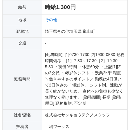
時給1,300円
給与
地域
その他
勤務地
埼玉県その他埼玉県 嵐山町
交通
-
[勤務時間] [1]0730-1730 [2]1930-0530 勤務
時間備考: ［1］7:30～17:30［2］19:30～
5:30 ・実働9時間 ・休憩60分 ・上記[1][2]
の2交代 ・4勤2休シフト ・残業2h/日程度
勤務時間
＼働きやすさのポイント／ 勤務は4日働い
て2日休みの「4勤2休」 シフト制。連勤が
長く続かないため、 身体への負担も少なく
無理なく働けます。 [勤務期間] 長期 [勤務
曜日] 勤務形態: 不定期
社名/店名
株式会社サンキョウテクノスタッフ
投稿者
工場ワークス