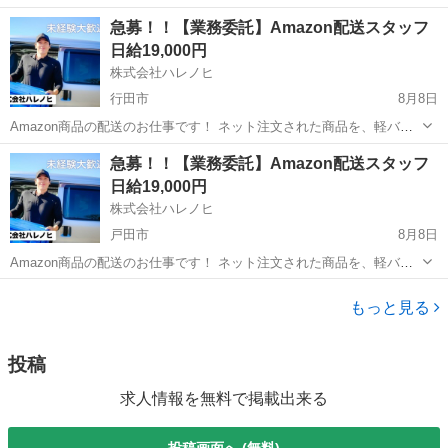
大募集！✨未経験OK！普通免許があれば始められます！月給44万～52
埼玉
新座市
ドライバー
積み込み
急募！！【業務委託】Amazon配送スタッフ
万前後も可能！日額2万円以上稼げるチャンス！■車両レンタル・研修
日給19,000円
制度完備で安心スタート！直行...
株式会社ハレノヒ
行田市
8月8日
Amazon商品の配送のお仕事です！ ネット注文された商品を、軽バン
（軽自動車）でお客様宅へ配送していただきます。 置き配メインのた
埼玉
行田市
配送
スタッフ
急募！！【業務委託】Amazon配送スタッフ
め、対面対応は少なめです。 専用アプリを使用するので、土地勘がな
日給19,000円
い方でも安心して配送でき...
株式会社ハレノヒ
戸田市
8月8日
Amazon商品の配送のお仕事です！ ネット注文された商品を、軽バン
（軽自動車）でお客様宅へ配送していただきます。 置き配メインのた
埼玉
戸田市
配送
スタッフ
め、対面対応は少なめです。 専用アプリを使用するので、土地勘がな
もっと見る
い方でも安心して配送でき...
投稿
求人情報を無料で掲載出来る
投稿画面へ (無料)