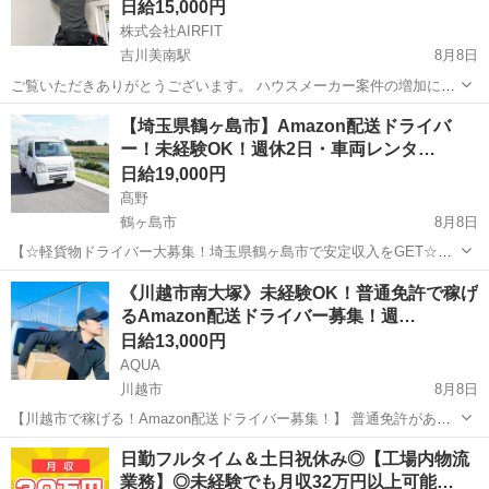
日給15,000円
株式会社AIRFIT
吉川美南駅
8月8日
ご覧いただきありがとうございます。 ハウスメーカー案件の増加に伴
い、エアコン工事スタッフを募集しています。 最初はアルバイトとし
埼玉
吉川市
吉川美南駅
その他
業務委託
【埼玉県鶴ヶ島市】Amazon配送ドライバ
て働いていただき、1か月以内に基本的なエアコン工事を覚えられるよ
ー！未経験OK！週休2日・車両レンタ…
う丁寧に指導します。 技術...
日給19,000円
髙野
鶴ヶ島市
8月8日
【☆軽貨物ドライバー大募集！埼玉県鶴ヶ島市で安定収入をGET☆】
普通免許があれば未経験OK！【充実の研修制度】で安心スタート♪個
埼玉
鶴ヶ島市
ドライバー
Amazon
《川越市南大塚》未経験OK！普通免許で稼げ
人宅への軽量荷物配送がメインなので、体力に自信がない方や女性も
るAmazon配送ドライバー募集！週…
活躍できます！✨直行直帰OK、...
日給13,000円
AQUA
川越市
8月8日
【川越市で稼げる！Amazon配送ドライバー募集！】 普通免許があれ
ば未経験OK！☆軽貨物配送のお仕事です♪ 【充実の研修制度】で安心
埼玉
川越市
ドライバー
Amazon
日勤フルタイム＆土日祝休み◎【工場内物流
スタート！横乗り指導もありますよ。 ☆プライベートも充実！週休2
業務】◎未経験でも月収32万円以上可能…
日制で【希望月収】も...