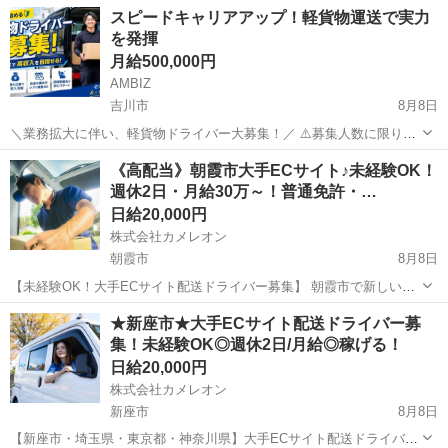
搬・物流作業 ■工場内物流・部品供給スタッフ■ 半導体装置を製造し
埼玉
飯能市
その他
スピードキャリアアップ！軽貨物運送で実⼒
ている工場内で、 部材の仕分け・ピッキング・部品供給を行うお仕事
を発揮
です！ 未経...
月給500,000円
AMBIZ
吉川市
8月8日
＼業務拡大に伴い、軽貨物ドライバー大募集！／ ⚠️募集人数に限りが
ございます⚠️ 【勤務地】 埼玉県吉川市きよみ野 -------------------- 【報
埼玉
吉川市
ドライバー
貨物
《高配当》朝霞市大手ECサイト♪未経験OK！
酬】 月収目安28〜50万円 ※稼働日数や担当コ...
週休2日・月給30万～！普通免許・…
日給20,000円
株式会社カメレオン
朝霞市
8月8日
【未経験OK！大手ECサイト配送ドライバー募集】 朝霞市で新しいス
タートを切りませんか？普通免許があれば、年齢・性別・学歴・職歴
埼玉
朝霞市
ドライバー
積み込み
★新座市★大手ECサイト配送ドライバー募
不問！未経験の方でも安心の研修制度をご用意しています→軽くて積
集！未経験OK◎週休2日/月給◎稼げる！
み込みやすい荷物が中心なので、体...
日給20,000円
株式会社カメレオン
新座市
8月8日
【新座市・埼玉県・東京都・神奈川県】大手ECサイト配送ドライバー