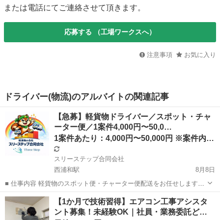
または電話にてご連絡させて頂きます。
応募する
（工場ワークスへ）
注意事項
お気に入り
ドライバー(物流)のアルバイトの関連記事
【急募】軽貨物ドライバー／スポット・チャ
ーター便／1案件4,000円〜50,0…
1案件あたり：4,000円〜50,000円 ※案件内容・距離
スリーステップ合同会社
西浦和駅
8月8日
■ 仕事内容 軽貨物のスポット便・チャーター便配送をお任せします。
関東圏（東京都・埼玉県・千葉県・神奈川県）を中心に、 幅広い案件
埼玉
さいたま市
西浦和駅
配送
スポット
【1か月で技術習得】エアコン工事アシスタ
をご用意しています。 【配送内容例】 ・お弁当配送 ・テスト／サン
ント募集！未経験OK｜社員・業務委託ど…
プル配送 ・段ボール配...