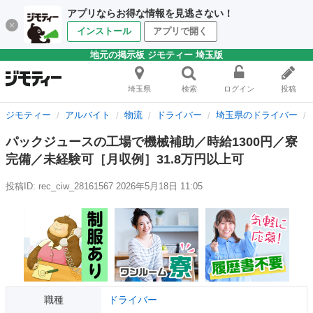
アプリならお得な情報を見逃さない！
インストール
アプリで開く
地元の掲示板 ジモティー 埼玉版
埼玉県
検索
ログイン
投稿
ジモティー
アルバイト
物流
ドライバー
埼玉県のドライバー
パックジュースの工場で機械補助／時給1300円／寮
完備／未経験可［月収例］31.8万円以上可
投稿ID: rec_ciw_28161567
2026年5月18日 11:05
職種
ドライバー