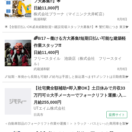
フ大募集‼】🌟
日給11,000円
株式会社プラーナ（マイニンク大井町店）
南浦和駅
8月8日
🌟【全額日払いOK💰未経験歓迎✨建設現場スタッフ大募集‼】🌟 繁忙期につき 東京都
埼玉
さいたま市
南浦和駅
建築
スタッフ
🌈8/17～働ける方大募集❗短期日払い可能な建築軽
作業スタッフ❗❗
日給11,400円
フリースタイル 池袋店（株式会社 フリースタイ
ル）
武蔵浦和駅
8月8日
🌌短期・単発から長期も可能❗ 🌌給与は手渡しと振込選べます❗ 🌌シフトは日勤夜勤自由な
埼玉
さいたま市
武蔵浦和駅
建築
スタッフ
【社宅費全額補助×即入寮OK】土日休みで月収33
万円可☆大手メーカーでフォークリフト運搬♪入社
祝い金や期間満了金あり◎20代～50代の男性活躍
月給255,000円
UTエイム株式会社
中！＜東京都日野市＞
日高市
提携サイト
＜自動車部品のフォークリフト作業や運搬！＞ トラック・バスといった商用車を製造する