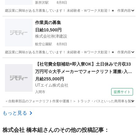
新所沢駅
8月8日
建設業に興味がある方募集しています！ 未経験者・Ｗワーク大歓迎！ ■ 作業内容 【
埼玉
所沢市
新所沢駅
建築
作業員の募集
日給10,500円
株式会社秋津建設
航空公園駅
8月8日
建設業に興味がある方募集しています！ 未経験者・Ｗワーク大歓迎！ ■ 作業内容 【
埼玉
所沢市
航空公園駅
建築
【社宅費全額補助×即入寮OK】土日休みで月収33
万円可☆大手メーカーでフォークリフト運搬♪入社
祝い金や期間満了金あり◎20代～50代の男性活躍
月給255,000円
UTエイム株式会社
中！＜東京都日野市＞
入間市
提携サイト
＜自動車部品のフォークリフト作業や運搬！＞ トラック・バスといった商用車を製造する
埼玉
入間市
大工
もっと見る
株式会社 橋本組
さんのその他の投稿記事：