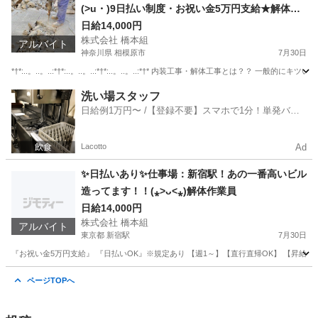
(>u・)9日払い制度・お祝い金5万円支給★解体作
スタッフ
業員
日給14,000円
株式会社 橋本組
アルバイト
神奈川県 相模原市
7月30日
*†*:..。..。..:*†*:..。..。..:*†*:..。..。..:*†* 内装工事・解体工事とは
神奈川
相模原市
建築
神奈川
大和市
建築
スタッフ
洗い場スタッフ
日給例1万円〜 /【登録不要】スマホで1分！単発バイ
ト一括検索✨
Lacotto
Ad
✨日払いあり✨仕事場：新宿駅！あの一番高いビル
造ってます！！(⁎˃ᴗ˂⁎)解体作業員
日給14,000円
株式会社 橋本組
アルバイト
東京都 新宿駅
7月30日
『お祝い金5万円支給』 『日払いOK』※規定あり 【週1～】【直行直帰OK】 【昇給・
東京
新宿区
新宿駅
その他
ページTOPへ