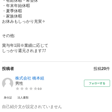
・有給休暇・希望休

・年末年始休暇

・夏季休暇

・家族休暇

お休みもしっかり充実✧

その他:

賞与年1回※業績に応じて

しっかり還元されます⤴⤴
投稿者
投稿
20
件
株式会社 橋本組
男性
フォローする
0.0
身分証
法人書類
自己紹介文が設定されていません