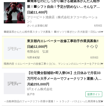
🟩簡単なのにしっかり稼げる建築系かんたん軽作
業！🟩シフト自由！予定が読めない…そんなアナ
タにぴったり！
日給11,400円
フリービート池袋店（株式会社タフコーポレーショ
ン）
さいたま新都心駅
8月8日
🟩建築系かんたん軽作業スタッフ大募集！ 🟩ガッツリ稼ぎたい方大歓迎！日払いok！ 
埼玉
さいたま市
さいたま新都心駅
建築
歌手
東京都内エレベーター改修工事助手作業員募集‼️
日給12,000円
有限会社 弘栄
与野本町駅
8月8日
職務内容 ☆エレベーターの改修工事☆ [ビル、マンションのエレベーターをアナログから
埼玉
さいたま市
与野本町駅
その他
給料
【社宅費全額補助×即入寮OK】土日休みで月収33
万円可☆大手メーカーでフォークリフト運搬♪入社
祝い金や期間満了金あり◎20代～50代の男性活躍
月給255,000円
UTエイム株式会社
中！＜東京都日野市＞
坂戸市
提携サイト
＜自動車部品のフォークリフト作業や運搬！＞ トラック・バスといった商用車を製造する