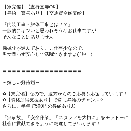
【寮完備】【直行直帰OK】

【昇給・賞与あり】【交通費全額支給】

『内装工事・解体工事とは？？』

一般的にキツいと思われそうなお仕事ですが、

そんなことはありません！

機械化が進んでおり、力仕事少なので、

男女問わず安心して活躍できますよ( ´艸｀)

〓〓〓〓〓〓〓〓〓〓〓〓〓〓〓〓〓

～嬉しい好待遇～

✿【寮完備】なので、遠方からのご応募も応援しています！

✿【資格所得支援あり】で常に昇給のチャンス✧

さらに、半年で500円の昇給あり⤴⤴

「無事故」「安全作業」「スタッフを大切に」をモットーに

社会に貢献できるように精進してまいります！
