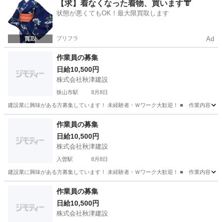
埼玉
日高市
大工
【求】着なくなった着物、買います👘
状態が悪くてもOK！最大限買取します
プリフラ
Ad
作業員の募集
日給10,500円
株式会社秋津建設
狭山市駅
8月8日
建設業に興味がある方募集しています！ 未経験者・Ｗワーク大歓迎！ ■ 作業内容 【
埼玉
所沢市
狭山市駅
建築
作業員の募集
日給10,500円
株式会社秋津建設
入曽駅
8月8日
建設業に興味がある方募集しています！ 未経験者・Ｗワーク大歓迎！ ■ 作業内容 【
埼玉
所沢市
入曽駅
建築
作業員の募集
日給10,500円
株式会社秋津建設