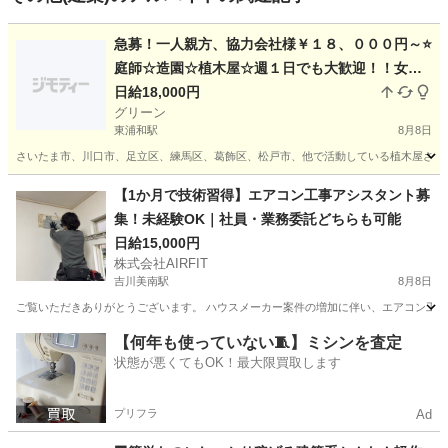
急募！一人親方、協力会社様￥１８、０００円～⭐
庭師☆造園☆植木屋☆週１日でも大歓迎！！女性
でも歓迎！！
日給18,000円
グリーン
東浦和駅
8月8日
さいたま市、川口市、足立区、練馬区、葛飾区、松戸市、他で活動している植木屋さんです
埼玉
さいたま市
東浦和駅
その他
【1か月で技術習得】エアコン工事アシスタント募
集！未経験OK｜社員・業務委託どちらも可能
日給15,000円
株式会社AIRFIT
吉川美南駅
8月8日
ご覧いただきありがとうございます。 ハウスメーカー案件の増加に伴い、エアコン工事ス
埼玉
吉川市
吉川美南駅
その他
業務委託
【何年も使っていない🧵】ミシンを査定
状態が悪くてもOK！最大限買取します
プリフラ
Ad