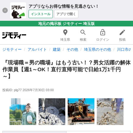
アプリならお得な情報を見逃さない！
インストール
アプリで開く
地元の掲示板 ジモティー 埼玉版
埼玉県
検索
ログイン
投稿
ジモティー
アルバイト
建築
その他
埼玉県のその他
川口市の
『現場職＝男の職場』はもう古い！？男女活躍の解体
作業員【週1～OK！直行直帰可能で日給1万1千円
～】
投稿ID: plg77
2026年7月30日 03:00