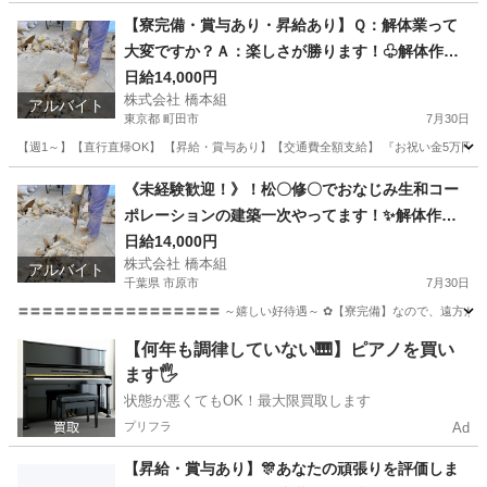
【寮完備・賞与あり・昇給あり】Ｑ：解体業って
大変ですか？Ａ：楽しさが勝ります！♧解体作業
員♧
日給14,000円
株式会社 橋本組
アルバイト
東京都 町田市
7月30日
【週1～】【直行直帰OK】 【昇給・賞与あり】【交通費全額支給】 『お祝い金5万円支給』『日払いOK』※規
東京
町田市
その他
東京
八王子市
その他
スタッフ
《未経験歓迎！》！松〇修〇でおなじみ生和コー
ポレーションの建築一次やってます！✨解体作業
スタッフ✨
日給14,000円
株式会社 橋本組
アルバイト
千葉県 市原市
7月30日
〓〓〓〓〓〓〓〓〓〓〓〓〓〓〓〓〓 ～嬉しい好待遇～ ✿【寮完備】なので、遠方からの
千葉
市原市
その他
千葉
船橋市
その他
スタッフ
【何年も調律していない🎹】ピアノを買い
ます🖐️
状態が悪くてもOK！最大限買取します
プリフラ
Ad
【昇給・賞与あり】🎊あなたの頑張りを評価しま