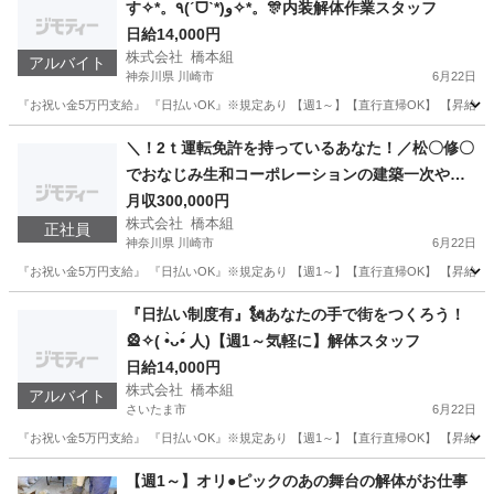
す✧*。٩(ˊᗜˋ*)و✧*。🎊内装解体作業スタッフ
日給14,000円
株式会社 橋本組
アルバイト
神奈川県 川崎市
6月22日
『お祝い金5万円支給』 『日払いOK』※規定あり 【週1～】【直行直帰OK】 【昇給・
神奈川
川崎市
その他
神奈川
横浜市
その他
＼！2ｔ運転免許を持っているあなた！／松〇修〇
でおなじみ生和コーポレーションの建築一次やっ
スタッフ
てます✨
月収300,000円
株式会社 橋本組
正社員
神奈川県 川崎市
6月22日
『お祝い金5万円支給』 『日払いOK』※規定あり 【週1～】【直行直帰OK】 【昇給
神奈川
川崎市
内装職人
神奈川
横浜市
内装職人
『日払い制度有』🗽あなたの手で街をつくろう！
🎡✧( •̀ᴗ•́ 人)【週1～気軽に】解体スタッフ
羽田空港
日給14,000円
株式会社 橋本組
アルバイト
さいたま市
6月22日
『お祝い金5万円支給』 『日払いOK』※規定あり 【週1～】【直行直帰OK】 【昇給・
埼玉
さいたま市
その他
埼玉
川越市
その他
【週1～】オリ●ピックのあの舞台の解体がお仕事