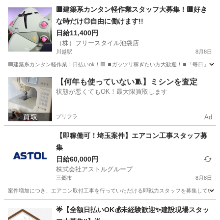
埼玉
坂戸市
大工
🟥建築系カンタン軽作業スタッフ大募集！🟥好き
な時だけ◎自由に働けます!!
日給11,400円
（株）フリースタイル池袋店
川越駅
8月8日
🟥建築系カンタン軽作業！日払いok！🟥 ⏹️ガッツリ稼ぎたい方大歓迎！⏹️「毎日」「土日
埼玉
川越市
川越駅
建築
カンタン
【何年も使っていない🧵】ミシンを査定
状態が悪くてもOK！最大限買取します
プリフラ
Ad
【即稼働可！埼玉案件】エアコン工事スタッフ募
集
日給60,000円
株式会社アストルグループ
三郷市
8月8日
案件増加につき、エアコン取付工事を行っていただける即戦力スタッフを募集しています
埼玉
三郷市
その他
スタッフ
🌟【全額日払いOK💰未経験歓迎✨建設現場スタッ