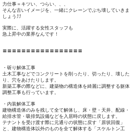
力仕事＝キツい、つらい、、、

そんな古いイメージを、一緒にクレーンでぶち壊していきま
しょう⤴⤴

実際に、活躍する女性スタッフも

急上昇中の業界なんです！

〓〓〓〓〓〓〓〓〓〓〓〓〓〓〓〓〓

・斫り解体工事

土木工事などでコンクリートを削ったり、切ったり、壊した
り、穴をあけたりします。

新築工事の際などに、建築物の構造体を綺麗に調整する躯体
調整工事も行っています。

・内装解体工事

建物構造体のみを残して全て解体し、床・壁・天井、配線・
給排水管・吸排気設備などを入居時の状態に戻します。

テナントを受け渡す際に元通りの状態に戻す「原状回復」
と、建物構造体以外のものを全て解体する「スケルトン工