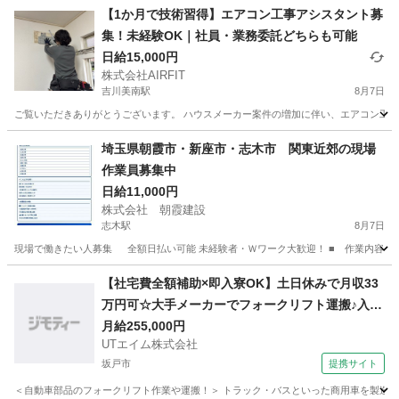
【1か月で技術習得】エアコン工事アシスタント募
集！未経験OK｜社員・業務委託どちらも可能
日給15,000円
株式会社AIRFIT
吉川美南駅
8月7日
ご覧いただきありがとうございます。 ハウスメーカー案件の増加に伴い、エアコン工事ス
埼玉
吉川市
吉川美南駅
その他
業務委託
埼玉県朝霞市・新座市・志木市 関東近郊の現場
作業員募集中
日給11,000円
株式会社 朝霞建設
志木駅
8月7日
現場で働きたい人募集 全額日払い可能 未経験者・Ｗワーク大歓迎！ ■ 作業内容 【土木
埼玉
志木市
志木駅
建築
現場作業員
【社宅費全額補助×即入寮OK】土日休みで月収33
万円可☆大手メーカーでフォークリフト運搬♪入社
祝い金や期間満了金あり◎20代～50代の男性活躍
月給255,000円
UTエイム株式会社
中！＜東京都日野市＞
坂戸市
提携サイト
＜自動車部品のフォークリフト作業や運搬！＞ トラック・バスといった商用車を製造する