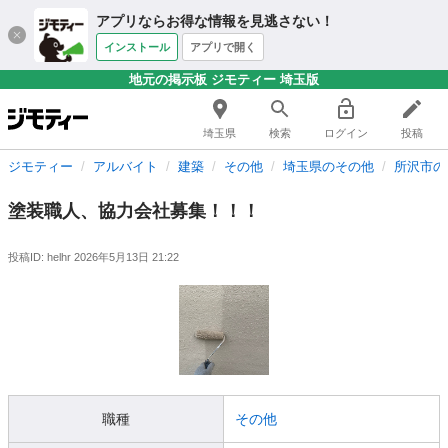
アプリならお得な情報を見逃さない！
インストール
アプリで開く
地元の掲示板 ジモティー 埼玉版
埼玉県
検索
ログイン
投稿
ジモティー
アルバイト
建築
その他
埼玉県のその他
所沢市の
塗装職人、協力会社募集！！！
投稿ID: helhr
2026年5月13日 21:22
職種
その他