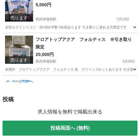
5,000円
売ります
西武球場前駅
7月13日
水性セラミシリコン 25-85A 半艶 4缶程あります 引き取りに来れる方限定です
埼玉
所沢市
西武球場前駅
その他
フロアトップアクア フォルティス ※引き取り
限定
20,000円
売ります
西武球場前駅
5月26日
未開封 フロアトップアクア フォルティス 色 グリーン 2セットあります 引き取り
埼玉
所沢市
西武球場前駅
その他
グリーン
ページTOPへ
投稿
求人情報を無料で掲載出来る
投稿画面へ (無料)