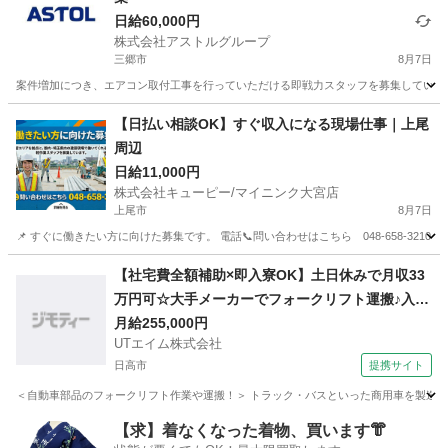
日給60,000円
株式会社アストルグループ
三郷市
8月7日
案件増加につき、エアコン取付工事を行っていただける即戦力スタッフを募集しています
埼玉
三郷市
その他
スタッフ
【日払い相談OK】すぐ収入になる現場仕事｜上尾
周辺
日給11,000円
株式会社キューピー/マイニンク大宮店
上尾市
8月7日
📌 すぐに働きたい方に向けた募集です。 電話📞問い合わせはこちら 048-658-3210 担
埼玉
上尾市
建築
スタッフ
【社宅費全額補助×即入寮OK】土日休みで月収33
万円可☆大手メーカーでフォークリフト運搬♪入社
祝い金や期間満了金あり◎20代～50代の男性活躍
月給255,000円
UTエイム株式会社
中！＜東京都日野市＞
日高市
提携サイト
＜自動車部品のフォークリフト作業や運搬！＞ トラック・バスといった商用車を製造する
埼玉
日高市
大工
【求】着なくなった着物、買います👘