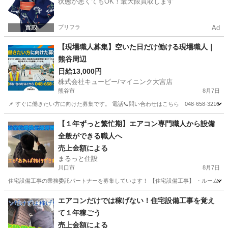
状態が悪くてもOK！最大限買取します
プリフラ
Ad
【現場職人募集】空いた日だけ働ける現場職人｜
熊谷周辺
日給13,000円
株式会社キューピー/マイニンク大宮店
熊谷市
8月7日
📌 すぐに働きたい方に向けた募集です。 電話📞問い合わせはこちら 048-658-3210 担
埼玉
熊谷市
建築
スタッフ
【１年ずっと繁忙期】エアコン専門職人から設備
全般ができる職人へ
売上金額による
まるっと住設
川口市
8月7日
住宅設備工事の業務委託パートナーを募集しています！ 【住宅設備工事】 ・ルームエアコン ・
埼玉
川口市
建築
エアコンだけでは稼げない！住宅設備工事を覚え
て１年稼ごう
売上金額による