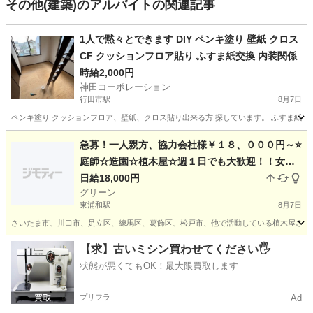
その他(建築)のアルバイトの関連記事
1人で黙々とできます DIY ペンキ塗り 壁紙 クロス
CF クッションフロア貼り ふすま紙交換 内装関係
時給2,000円
神田コーポレーション
行田市駅
8月7日
ペンキ塗り クッションフロア、壁紙、クロス貼り出来る方 探しています。 ふすま紙交換
埼玉
行田市
行田市駅
その他
壁紙
急募！一人親方、協力会社様￥１８、０００円～⭐
庭師☆造園☆植木屋☆週１日でも大歓迎！！女性
でも歓迎！！
日給18,000円
グリーン
東浦和駅
8月7日
さいたま市、川口市、足立区、練馬区、葛飾区、松戸市、他で活動している植木屋さんです
埼玉
さいたま市
東浦和駅
その他
【求】古いミシン買わせてください🖐️
状態が悪くてもOK！最大限買取します
プリフラ
Ad