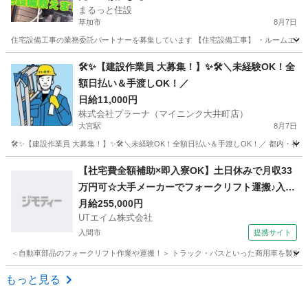
まるっと住設
草加市
8月7日
住宅設備工事の業務委託パートナーを募集しています 【住宅設備工事】 ・ルームエアコン ・レ
埼玉
草加市
建築
🛠✨【建設作業員 大募集！】✨🛠＼未経験OK！全
額日払い＆手渡しOK！／
日給11,000円
株式会社プラーナ（マイニンク大井町店）
大宮駅
8月7日
🛠✨【建設作業員 大募集！】✨🛠＼未経験OK！全額日払い＆手渡しOK！／ 都内・神奈川
埼玉
さいたま市
大宮駅
建築
配管工
【社宅費全額補助×即入寮OK】土日休みで月収33
万円可☆大手メーカーでフォークリフト運搬♪入社
祝い金や期間満了金あり◎20代～50代の男性活躍
月給255,000円
UTエイム株式会社
中！＜東京都日野市＞
入間市
提携サイト
＜自動車部品のフォークリフト作業や運搬！＞ トラック・バスといった商用車を製造する
埼玉
入間市
大工
もっと見る