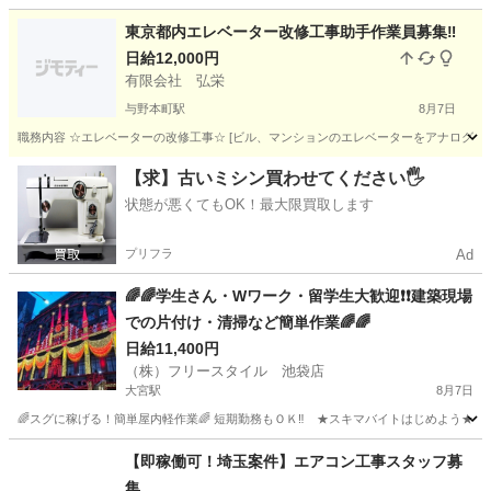
埼玉
坂戸市
大工
東京都内エレベーター改修工事助手作業員募集‼️
日給12,000円
有限会社 弘栄
与野本町駅
8月7日
職務内容 ☆エレベーターの改修工事☆ [ビル、マンションのエレベーターをアナログから
埼玉
さいたま市
与野本町駅
その他
給料
【求】古いミシン買わせてください🖐️
状態が悪くてもOK！最大限買取します
プリフラ
Ad
🌈🌈学生さん・Wワーク・留学生大歓迎❗❗建築現場
での片付け・清掃など簡単作業🌈🌈
日給11,400円
（株）フリースタイル 池袋店
大宮駅
8月7日
🌈スグに稼げる！簡単屋内軽作業🌈 短期勤務もＯＫ‼️ ★スキマバイトはじめよう★ 🟢日勤/
埼玉
さいたま市
大宮駅
建築
留学生
【即稼働可！埼玉案件】エアコン工事スタッフ募
集