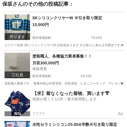
保坂
さんのその他の投稿記事：
SKシリコンクリヤーW ※引き取り限定
15,000円
売ります
西武球場前駅
7月13日
エスケー化研 SKシリコンクリヤーW 10缶程あります 引き取りに来れる方限定です。
埼玉
所沢市
西武球場前駅
その他
塗装職人、各種協力業者募集！！
月収300,000円
保坂塗装
正社員
西武球場前駅
5月13日
塗装職人募集です。 業務内容は外壁塗装、内装塗装、たまにコーキング、ウレタン防水に
埼玉
所沢市
西武球場前駅
その他
塗装工
【求】着なくなった着物、買います👘
状態が悪くてもOK！最大限買取します
プリフラ
Ad
水性セラミシリコン25-85A半艶※引き取り限定