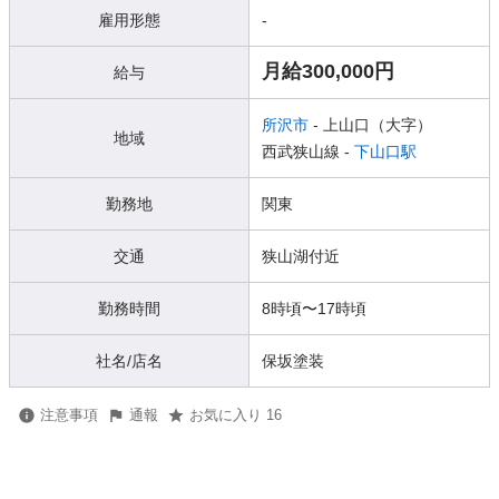
雇用形態
-
月給300,000円
給与
所沢市
- 上山口（大字）
地域
西武狭山線 -
下山口駅
勤務地
関東
交通
狭山湖付近
勤務時間
8時頃〜17時頃
社名/店名
保坂塗装
注意事項
通報
お気に入り 16