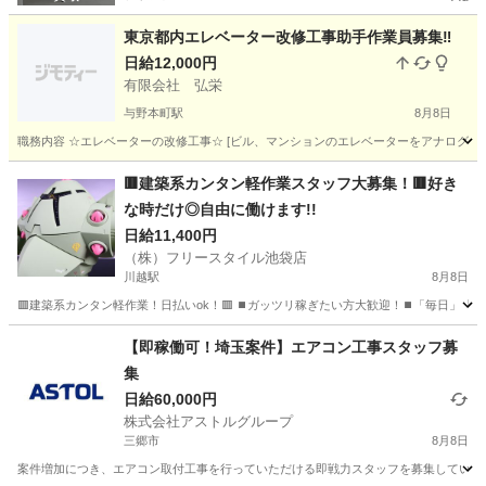
東京都内エレベーター改修工事助手作業員募集‼️
日給12,000円
有限会社 弘栄
与野本町駅
8月8日
職務内容 ☆エレベーターの改修工事☆ [ビル、マンションのエレベーターをアナログから
埼玉
さいたま市
与野本町駅
その他
給料
🟥建築系カンタン軽作業スタッフ大募集！🟥好き
な時だけ◎自由に働けます!!
日給11,400円
（株）フリースタイル池袋店
川越駅
8月8日
🟥建築系カンタン軽作業！日払いok！🟥 ⏹️ガッツリ稼ぎたい方大歓迎！⏹️「毎日」「土日
埼玉
川越市
川越駅
建築
カンタン
【即稼働可！埼玉案件】エアコン工事スタッフ募
集
日給60,000円
株式会社アストルグループ
三郷市
8月8日
案件増加につき、エアコン取付工事を行っていただける即戦力スタッフを募集しています