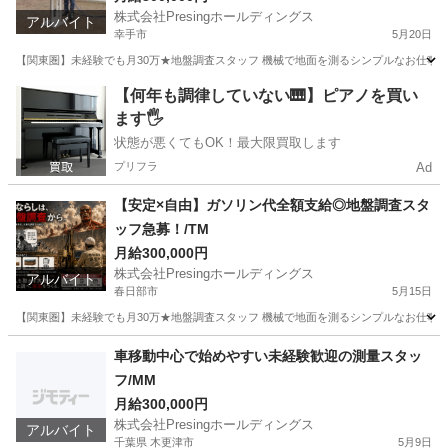
株式会社Presingホールディングス
アルバイト
幸手市
5月20日
【関東圏】未経験でも月30万★地盤調査スタッフ 機械で地面を測るシンプルなお仕事！ 未経験
埼玉
幸手市
その他
スタッフ
【何年も調律していない🎹】ピアノを買い
ます🖐️
状態が悪くてもOK！最大限買取します
プリフラ
Ad
【安定×自由】ガソリン代全額支給◎地盤調査スタ
ッフ急募！/TM
月給300,000円
株式会社Presingホールディングス
アルバイト
春日部市
5月15日
【関東圏】未経験でも月30万★地盤調査スタッフ 機械で地面を測るシンプルなお仕事！ 未経験
埼玉
春日部市
軽作業
スタッフ
車移動中心で始めやすい未経験歓迎の測量スタッ
フ/MM
月給300,000円
株式会社Presingホールディングス
アルバイト
千葉県 木更津市
5月9日