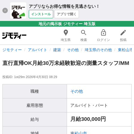
アプリならお得な情報を見逃さない！
インストール
アプリで開く
地元の掲示板 ジモティー 埼玉版
埼玉県
検索
ログイン
投稿
ジモティー
アルバイト
建築
その他
埼玉県のその他
東松山市
直行直帰OK月給30万未経験歓迎の測量スタッフ/MM
投稿ID: 1ot29m
2026年4月30日 08:29
職種
その他
雇用形態
アルバイト・パート
月給300,000円
給与
地域
東松山市