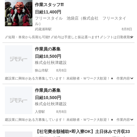
作業スタッフ❗❗
日給11,400円
フリースタイル 池袋店（株式会社 フリースタイ
ル）
武蔵浦和駅
8月8日
🌌短期・単発から長期も可能❗ 🌌給与は手渡しと振込選べます❗ 🌌シフトは日勤夜勤自由な
埼玉
さいたま市
武蔵浦和駅
建築
スタッフ
作業員の募集
日給10,500円
株式会社秋津建設
狭山市駅
8月8日
建設業に興味がある方募集しています！ 未経験者・Ｗワーク大歓迎！ ■ 作業内容 【
埼玉
所沢市
狭山市駅
建築
作業員の募集
日給10,500円
株式会社秋津建設
入曽駅
8月8日
建設業に興味がある方募集しています！ 未経験者・Ｗワーク大歓迎！ ■ 作業内容 【
埼玉
所沢市
入曽駅
建築
【社宅費全額補助×即入寮OK】土日休みで月収33