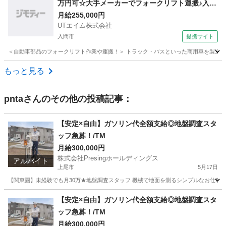
万円可☆大手メーカーでフォークリフト運搬♪入社
祝い金や期間満了金あり◎20代～50代の男性活躍
月給255,000円
UTエイム株式会社
中！＜東京都日野市＞
入間市
提携サイト
＜自動車部品のフォークリフト作業や運搬！＞ トラック・バスといった商用車を製造する
埼玉
入間市
大工
もっと見る
pnta
さんのその他の投稿記事：
【安定×自由】ガソリン代全額支給◎地盤調査スタ
ッフ急募！/TM
月給300,000円
株式会社Presingホールディングス
アルバイト
上尾市
5月17日
【関東圏】未経験でも月30万★地盤調査スタッフ 機械で地面を測るシンプルなお仕事！ 未経験
埼玉
上尾市
その他
【安定×自由】ガソリン代全額支給◎地盤調査スタ
ッフ急募！/TM
月給300,000円