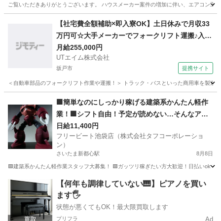
ご覧いただきありがとうございます。 ハウスメーカー案件の増加に伴い、エアコン工事ス
埼玉
吉川市
吉川美南駅
その他
業務委託
【社宅費全額補助×即入寮OK】土日休みで月収33
万円可☆大手メーカーでフォークリフト運搬♪入社
祝い金や期間満了金あり◎20代～50代の男性活躍
月給255,000円
UTエイム株式会社
中！＜東京都日野市＞
坂戸市
提携サイト
＜自動車部品のフォークリフト作業や運搬！＞ トラック・バスといった商用車を製造する
埼玉
坂戸市
大工
🟩簡単なのにしっかり稼げる建築系かんたん軽作
業！🟩シフト自由！予定が読めない…そんなアナ
タにぴったり！
日給11,400円
フリービート池袋店（株式会社タフコーポレーショ
ン）
さいたま新都心駅
8月8日
🟩建築系かんたん軽作業スタッフ大募集！ 🟩ガッツリ稼ぎたい方大歓迎！日払いok！ 
埼玉
さいたま市
さいたま新都心駅
建築
歌手
【何年も調律していない🎹】ピアノを買い
ます🖐️
状態が悪くてもOK！最大限買取します
プリフラ
Ad