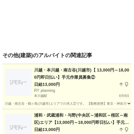
その他(建築)のアルバイトの関連記事
川越・本川越・南古谷(川越市)【 13,000円～18,00
0円即日払い】手元作業員募集②
日給13,000円
RY planning
本川越駅
8月8日
川越・南古谷・鶴ヶ島(川越市)エリアでの求人②です。 【勤務形態】東京・神奈川・千
埼玉
川越市
本川越駅
その他
職長
浦和・武蔵浦和・与野(中央区～浦和区～桜区～南
区)エリア【13,000円～18,000円即日払い】手元作
業員募集①
日給13,000円