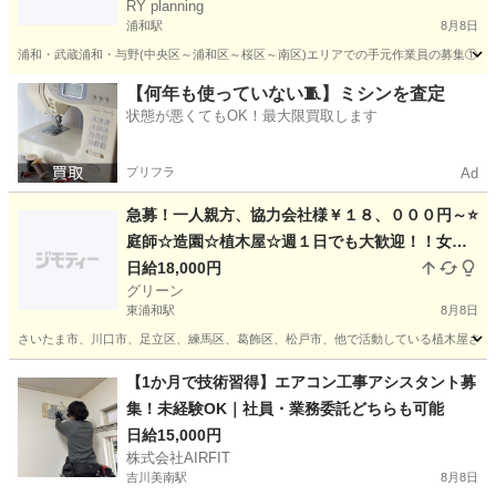
RY planning
浦和駅
8月8日
浦和・武蔵浦和・与野(中央区～浦和区～桜区～南区)エリアでの手元作業員の募集①とな
埼玉
さいたま市
浦和駅
その他
手元
【何年も使っていない🧵】ミシンを査定
状態が悪くてもOK！最大限買取します
プリフラ
Ad
急募！一人親方、協力会社様￥１８、０００円～⭐
庭師☆造園☆植木屋☆週１日でも大歓迎！！女性
でも歓迎！！
日給18,000円
グリーン
東浦和駅
8月8日
さいたま市、川口市、足立区、練馬区、葛飾区、松戸市、他で活動している植木屋さんです
埼玉
さいたま市
東浦和駅
その他
【1か月で技術習得】エアコン工事アシスタント募
集！未経験OK｜社員・業務委託どちらも可能
日給15,000円
株式会社AIRFIT
吉川美南駅
8月8日