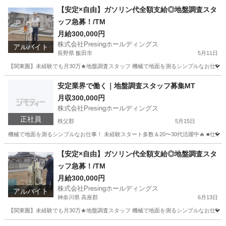
【安定×自由】ガソリン代全額支給◎地盤調査スタ
ッフ急募！/TM
月給300,000円
株式会社Presingホールディングス
アルバイト
長野県 飯田市
5月11日
【関東圏】未経験でも月30万★地盤調査スタッフ 機械で地面を測るシンプルなお仕事！ 未経験
長野
飯田市
その他
安定業界で働く｜地盤調査スタッフ募集MT
月収300,000円
株式会社Presingホールディングス
正社員
秩父郡
5月15日
機械で地面を測るシンプルなお仕事！ 未経験スタート多数＆20〜30代活躍中🔥 ■仕事内容 
埼玉
秩父郡
土木
未経験
【安定×自由】ガソリン代全額支給◎地盤調査スタ
ッフ急募！/TM
月給300,000円
株式会社Presingホールディングス
アルバイト
神奈川県 高座郡
6月13日
【関東圏】未経験でも月30万★地盤調査スタッフ 機械で地面を測るシンプルなお仕事！ 未経験