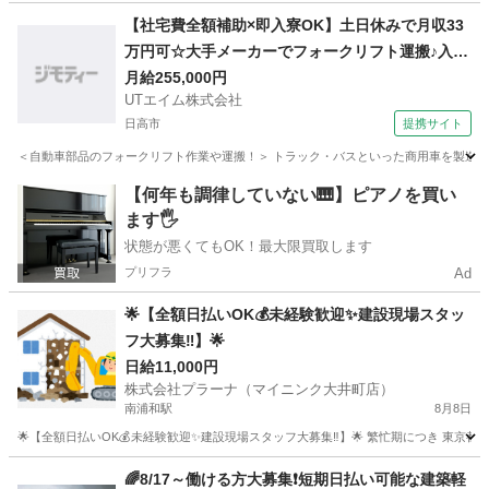
埼玉
三郷市
その他
スタッフ
【社宅費全額補助×即入寮OK】土日休みで月収33
万円可☆大手メーカーでフォークリフト運搬♪入社
祝い金や期間満了金あり◎20代～50代の男性活躍
月給255,000円
UTエイム株式会社
中！＜東京都日野市＞
日高市
提携サイト
＜自動車部品のフォークリフト作業や運搬！＞ トラック・バスといった商用車を製造する
埼玉
日高市
大工
【何年も調律していない🎹】ピアノを買い
ます🖐️
状態が悪くてもOK！最大限買取します
プリフラ
Ad
🌟【全額日払いOK💰未経験歓迎✨建設現場スタッ
フ大募集‼】🌟
日給11,000円
株式会社プラーナ（マイニンク大井町店）
南浦和駅
8月8日
🌟【全額日払いOK💰未経験歓迎✨建設現場スタッフ大募集‼】🌟 繁忙期につき 東京都
埼玉
さいたま市
南浦和駅
建築
スタッフ
🌈8/17～働ける方大募集❗短期日払い可能な建築軽