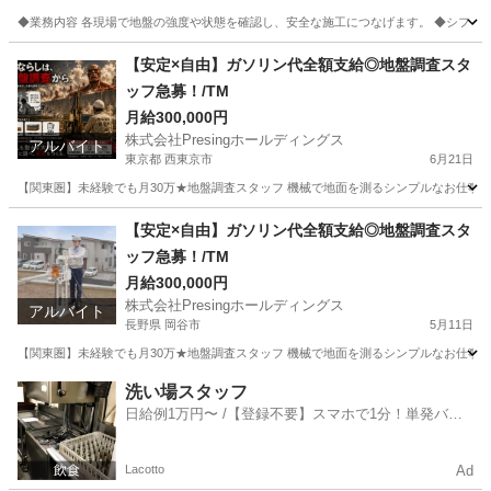
◆業務内容 各現場で地盤の強度や状態を確認し、安全な施工につなげます。 ◆シフト 週5
千葉
木更津市
その他
スタッフ
【安定×自由】ガソリン代全額支給◎地盤調査スタ
ッフ急募！/TM
月給300,000円
株式会社Presingホールディングス
アルバイト
東京都 西東京市
6月21日
【関東圏】未経験でも月30万★地盤調査スタッフ 機械で地面を測るシンプルなお仕事！ 未経験
東京
西東京市
軽作業
【安定×自由】ガソリン代全額支給◎地盤調査スタ
ッフ急募！/TM
月給300,000円
株式会社Presingホールディングス
アルバイト
長野県 岡谷市
5月11日
【関東圏】未経験でも月30万★地盤調査スタッフ 機械で地面を測るシンプルなお仕事！ 未経験
長野
岡谷市
その他
スタッフ
洗い場スタッフ
日給例1万円〜 /【登録不要】スマホで1分！単発バイ
ト一括検索✨
Lacotto
Ad