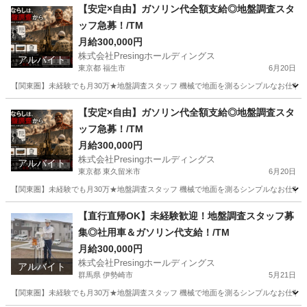
埼玉
本庄市
土木
未経験
【安定×自由】ガソリン代全額支給◎地盤調査スタ
ッフ急募！/TM
月給300,000円
株式会社Presingホールディングス
アルバイト
東京都 福生市
6月20日
【関東圏】未経験でも月30万★地盤調査スタッフ 機械で地面を測るシンプルなお仕事！ 未経験
東京
福生市
軽作業
スタッフ
【安定×自由】ガソリン代全額支給◎地盤調査スタ
ッフ急募！/TM
月給300,000円
株式会社Presingホールディングス
アルバイト
東京都 東久留米市
6月20日
【関東圏】未経験でも月30万★地盤調査スタッフ 機械で地面を測るシンプルなお仕事！ 未経験
東京
東久留米市
軽作業
スタッフ
【直行直帰OK】未経験歓迎！地盤調査スタッフ募
集◎社用車＆ガソリン代支給！/TM
月給300,000円
株式会社Presingホールディングス
アルバイト
群馬県 伊勢崎市
5月21日
【関東圏】未経験でも月30万★地盤調査スタッフ 機械で地面を測るシンプルなお仕事！ 未経験