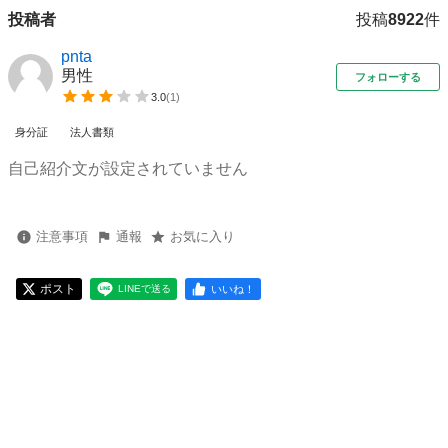
投稿者
投稿
8922
件
pnta
男性
フォローする
3.0
(
1
)
身分証
法人書類
自己紹介文が設定されていません
注意事項
通報
お気に入り
ポスト
いいね！
LINEで送る