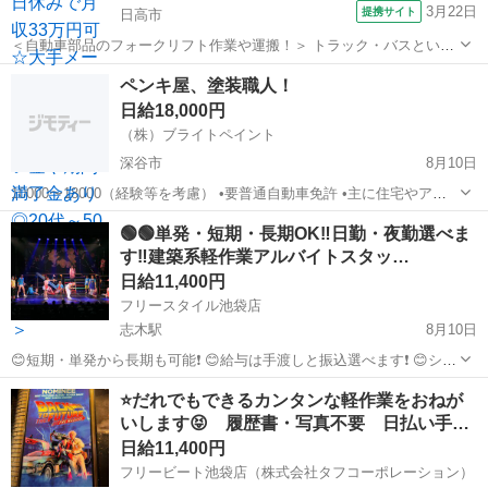
3月22日
提携サイト
日高市
＜自動車部品のフォークリフト作業や運搬！＞ トラック・バスといっ
た商用車を製造するあの会社♪ CMや街中で見たことがある会社で働け
埼玉
日高市
大工
ペンキ屋、塗装職人！
るチャンスです！ 自分が携わったトラックを街中で見かけた時には 大
日給18,000円
きなやりがいや誇りを感じるこ...
（株）ブライトペイント
深谷市
8月10日
10000〜18000（経験等を考慮） •要普通自動車免許 •主に住宅やアパ
ートの塗り替え。 •現場は埼玉県と近県が多いです。 •1年以上在籍で
埼玉
深谷市
建築
🟢🟢単発・短期・長期OK‼️日勤・夜勤選べま
正社員登用も可能。 •下記の項目を記載して、メッセージをお願いいた
す‼️建築系軽作業アルバイトスタッ…
しま...
日給11,400円
フリースタイル池袋店
志木駅
8月10日
😊短期・単発から長期も可能❗ 😊給与は手渡しと振込選べます❗ 😊シフ
トは日勤夜勤自由なスケジューリングが可能❗ 😊経験・資格不要で初心
埼玉
さいたま市
志木駅
建築
スタッフ
⭐だれでもできるカンタンな軽作業をおねが
者も大歓迎❗ 😊大学生から40代、50代も活躍中です❗ 😊留学生も大歓迎
いします😝 履歴書・写真不要 日払い手…
❗ ...
日給11,400円
フリービート池袋店（株式会社タフコーポレーション）