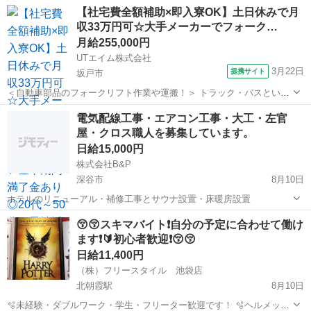
埼玉
さいたま市
大工
【社宅費全額補助×即入寮OK】土日休みで月
収33万円可☆大手メーカーでフォーク…
月給255,000円
UTエイム株式会社
3月22日
提携サイト
坂戸市
＜自動車部品のフォークリフト作業や運搬！＞ トラック・バスといっ
た商用車を製造するあの会社♪ CMや街中で見たことがある会社で働け
埼玉
坂戸市
大工
電気配線工事・エアコン工事・大工・左官
るチャンスです！ 自分が携わったトラックを街中で見かけた時には 大
屋・クロス職人を募集しています。
きなやりがいや誇りを感じるこ...
日給15,000円
株式会社B&P
深谷市
8月10日
ホテルのリニューアル・補修工事とサウナ設置・床暖房設置
埼玉
深谷市
大工
😚😚スキマバイト❗自分の予定に合わせて働け
ます❗🔰初心者歓迎❗😚😚
日給11,400円
（株）フリースタイル 池袋店
北朝霞駅
8月10日
🫧未経験・ダブルワーク・学生・フリーター歓迎です！ 🫧ヘルメット