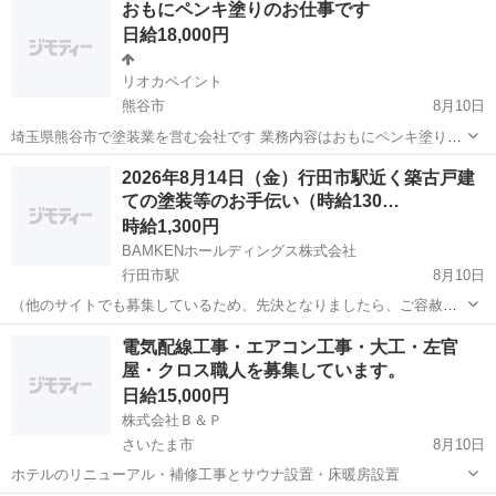
おもにペンキ塗りのお仕事です
庭木の剪定。（個人邸7割） 個人宅を中心とした庭木のお手入れや顧
日給18,000円
客サービス全般。 ...
リオカペイント
熊谷市
8月10日
埼玉県熊谷市で塗装業を営む会社です 業務内容はおもにペンキ塗り、
時々シーリング、 防水になります！ 一緒に楽しく働ける仲間を募集し
埼玉
熊谷市
その他
2026年8月14日（金）行田市駅近く築古戸建
てます！ 仕事だからしんどいときもあるけど基本楽しく！をモットー
ての塗装等のお手伝い（時給130…
にやってます 経験者...
時給1,300円
BAMKENホールディングス株式会社
行田市駅
8月10日
（他のサイトでも募集しているため、先決となりましたら、ご容赦く
ださい） 秩父鉄道秩父本線行田市駅徒歩11分にある築古戸建ての手す
埼玉
行田市
行田市駅
その他
手すり
電気配線工事・エアコン工事・大工・左官
り、バルコニー、室内天井などの塗装を行います。 私と一緒に1日お
屋・クロス職人を募集しています。
手伝い頂ける方を募...
日給15,000円
株式会社Ｂ＆Ｐ
さいたま市
8月10日
ホテルのリニューアル・補修工事とサウナ設置・床暖房設置