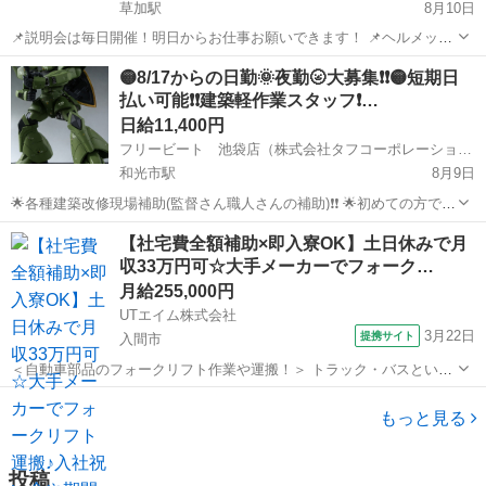
草加駅
8月10日
📌説明会は毎日開催！明日からお仕事お願いできます！ 📌ヘルメット
等の備品も無料貸与なのですぐにはじめられます！ 📌だれにでもでき
埼玉
草加市
草加駅
建築
掲示板
🟡8/17からの日勤🌞夜勤🌝大募集❗❗🟡短期日
るお仕事です！ 📌前日シフト提出OK！日払いOK！ 📌短期１日から！
払い可能❗❗建築軽作業スタッフ❗…
空いている日だけでO...
日給11,400円
フリービート 池袋店（株式会社タフコーポレーション）
和光市駅
8月9日
🌟各種建築改修現場補助(監督さん職人さんの補助)❗❗ 🌟初めての方でも
大歓迎❗❗ 🌟取り急ぎお金が必要な方やガッツリ稼ぎたい方❗❗ 🌟日払い
埼玉
和光市
和光市駅
建築
スタッフ
【社宅費全額補助×即入寮OK】土日休みで月
を大いに利用して下さい❗❗ 🌠お仕事内容 建築現場での軽作業 ...
収33万円可☆大手メーカーでフォーク…
月給255,000円
UTエイム株式会社
3月22日
提携サイト
入間市
＜自動車部品のフォークリフト作業や運搬！＞ トラック・バスといっ
た商用車を製造するあの会社♪ CMや街中で見たことがある会社で働け
埼玉
入間市
大工
るチャンスです！ 自分が携わったトラックを街中で見かけた時には 大
もっと見る
きなやりがいや誇りを感じるこ...
投稿