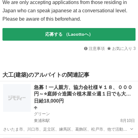
We are only accepting applications from those residing in
Japan who can speak japanese at a conversational level.
Please be aware of this beforehand.
応募する
（Lacottoへ）
注意事項
お気に入り
3
大工(建築)のアルバイトの関連記事
急募！一人親方、協力会社様￥１８、０００
円～⭐庭師☆造園☆植木屋☆週１日でも大…
日給18,000円
グリーン
東浦和駅
8月10日
さいたま市、川口市、足立区、練馬区、葛飾区、松戸市、他で活動し
ている植木屋さんです。 仕 事 個人庭やマンション、学校、施設等の
埼玉
さいたま市
東浦和駅
その他