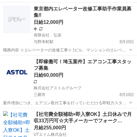
などの備品無料で貸し出し！ 🫧シフト・髪色自由！ 🫧前日シフト提出
埼玉
朝霞市
北朝霞駅
建築
ネット
東京都内エレベーター改修工事助手作業員募
OK！ネットでかんたん！ 🫧短期１日からできます！1回だけでも！！
集‼️
🫧履歴書・写真不...
日給12,000円
有限会社 弘栄
与野本町駅
8月10日
職務内容 ☆エレベーターの改修工事☆ [ビル、マンションのエレベー
ターをアナログからデジタル化に更新] ・期間について １つの現場に
埼玉
さいたま市
与野本町駅
その他
給料
【即稼働可！埼玉案件】エアコン工事スタッ
対して1週間〜2週間ほどになります。各現場により期間は異なりま
フ募集
す。 ・スケジュールに...
日給60,000円
株式会社アストルグループ
三郷市
8月10日
案件増加につき、エアコン取付工事を行っていただける即戦力スタッ
フを募集しています。 顔合わせ後、最短2週間で稼働可能。 繁忙期だ
埼玉
三郷市
その他
スタッフ
【社宅費全額補助×即入寮OK】土日休みで月
けでなく、その後も継続して案件がありますので、長期的に安定して
収33万円可☆大手メーカーでフォーク…
稼働したい方を歓迎します。...
月給255,000円
UTエイム株式会社