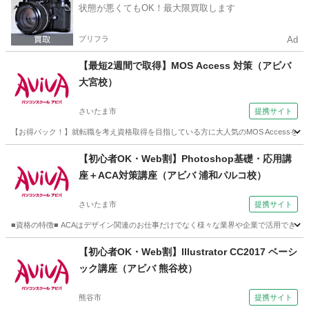
状態が悪くてもOK！最大限買取します
プリフラ
Ad
【最短2週間で取得】MOS Access 対策（アビバ
大宮校）
さいたま市
提携サイト
【お得パック！】就転職を考え資格取得を目指している方に大人気のMOS Access
埼玉
さいたま市
アクセス
【初心者OK・Web割】Photoshop基礎・応用講
座＋ACA対策講座（アビバ 浦和パルコ校）
さいたま市
提携サイト
■資格の特徴■ ACAはデザイン関連のお仕事だけでなく様々な業界や企業で活用できるス
埼玉
さいたま市
その他
【初心者OK・Web割】Illustrator CC2017 ベーシ
ック講座（アビバ 熊谷校）
熊谷市
提携サイト