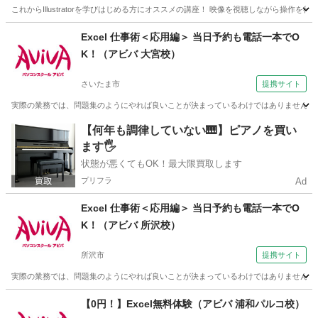
これからIllustratorを学びはじめる方にオススメの講座！ 映像を視聴しながら操作を行
埼玉
熊谷市
Illustrator
Excel 仕事術＜応用編＞ 当日予約も電話一本でO
K！（アビバ 大宮校）
さいたま市
提携サイト
実際の業務では、問題集のようにやれば良いことが決まっているわけではありません。 この
埼玉
さいたま市
エクセル
【何年も調律していない🎹】ピアノを買い
ます🖐️
状態が悪くてもOK！最大限買取します
プリフラ
Ad
Excel 仕事術＜応用編＞ 当日予約も電話一本でO
K！（アビバ 所沢校）
所沢市
提携サイト
実際の業務では、問題集のようにやれば良いことが決まっているわけではありません。 この
埼玉
所沢市
エクセル
【0円！】Excel無料体験（アビバ 浦和パルコ校）