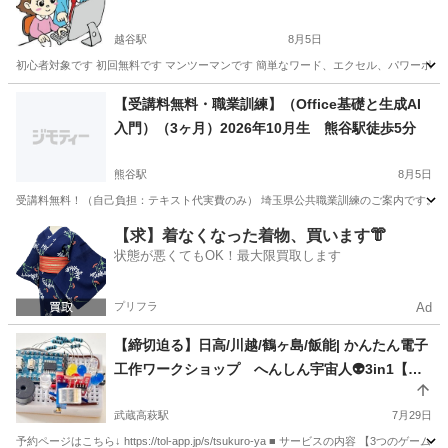
越谷駅
8月5日
初心者対象です 初回無料です マンツーマンです 簡単なワード、エクセル、パワーポイント 
埼玉
越谷市
越谷駅
パソコン
1時間半
【受講料無料・職業訓練】（Office基礎と生成AI
入門）（3ヶ月）2026年10月生 熊谷駅徒歩5分
熊谷駅
8月5日
受講料無料！（自己負担：テキスト代実費のみ） 埼玉県公共職業訓練のご案内です。 ビ
埼玉
熊谷市
熊谷駅
その他
職業訓練
【求】着なくなった着物、買います👘
状態が悪くてもOK！最大限買取します
プリフラ
Ad
【締切迫る】日高/川越/鶴ヶ島/飯能| かんたん電子
工作ワークショップ へんしん宇宙人👽3in1【持
ち帰りアリ・はんだ付けナシ】
武蔵高萩駅
7月29日
予約ページはこちら↓ https://tol-app.jp/s/tsukuro-ya ■ サービスの内容