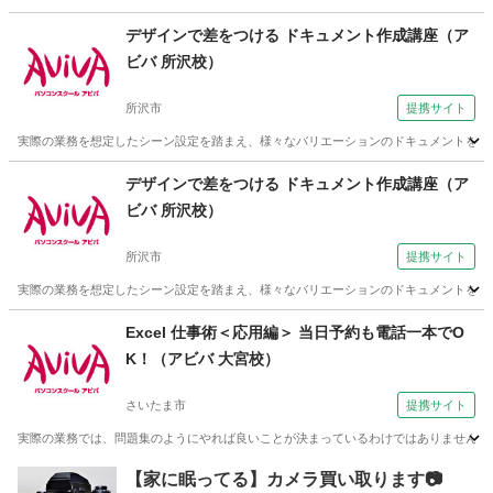
埼玉
日高市
武蔵高萩駅
プログラミング
電子工作
デザインで差をつける ドキュメント作成講座（ア
ビバ 所沢校）
所沢市
提携サイト
実際の業務を想定したシーン設定を踏まえ、様々なバリエーションのドキュメントを作成していく
埼玉
所沢市
Webデザイナー
デザインで差をつける ドキュメント作成講座（ア
ビバ 所沢校）
所沢市
提携サイト
実際の業務を想定したシーン設定を踏まえ、様々なバリエーションのドキュメントを作成していく
埼玉
所沢市
Webデザイナー
Excel 仕事術＜応用編＞ 当日予約も電話一本でO
K！（アビバ 大宮校）
さいたま市
提携サイト
実際の業務では、問題集のようにやれば良いことが決まっているわけではありません。 この
埼玉
さいたま市
エクセル
【家に眠ってる】カメラ買い取ります📷