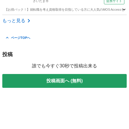
さいたま市
提携サイト
【お得パック！】就転職を考え資格取得を目指している方に大人気のMOS Access
埼玉
さいたま市
アクセス
もっと見る
ページTOPへ
投稿
誰でも今すぐ30秒で投稿出来る
投稿画面へ (無料)