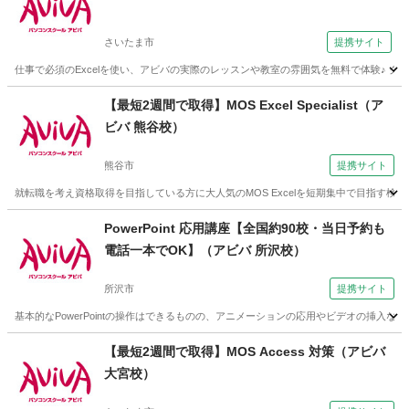
さいたま市
提携サイト
仕事で必須のExcelを使い、アビバの実際のレッスンや教室の雰囲気を無料で体験♪
埼玉
さいたま市
エクセル
【最短2週間で取得】MOS Excel Specialist（ア
ビバ 熊谷校）
熊谷市
提携サイト
就転職を考え資格取得を目指している方に大人気のMOS Excelを短期集中で目指す
埼玉
熊谷市
エクセル
PowerPoint 応用講座【全国約90校・当日予約も
電話一本でOK】（アビバ 所沢校）
所沢市
提携サイト
基本的なPowerPointの操作はできるものの、アニメーションの応用やビデオの挿入など
埼玉
所沢市
パワーポイント
【最短2週間で取得】MOS Access 対策（アビバ
大宮校）