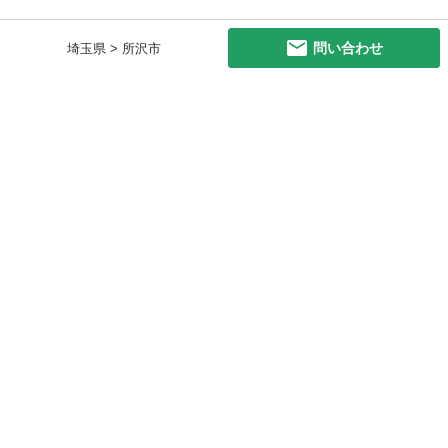
問い合わせ
埼玉県 > 所沢市
初めての方へ
利用規約
プライバシーポリシー
プライバシー・ステートメント
健全化に資する運用方針
お問い合わせ
運営会社
サイトマップ
ご利用ガイド
フリーワードで探す
PC版で表示
都道府県選択
特定商取引法の表示
利用者情報の外部送信について
© 2011-
2026
Jmty, Inc.