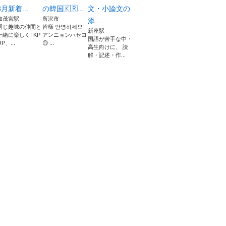
8月新着...
の韓国🇰🇷...
文・小論文の
加茂宮駅
所沢市
添...
同じ趣味の仲間と
皆様 안영하세요
新座駅
一緒に楽しく! KP
アンニョンハセヨ
国語が苦手な中・
P、...
😊 ...
高生向けに、 読
解・記述・作...