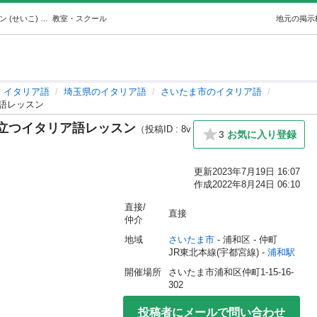
旅行、留学、大学院受験などに役立つイタリア語レッスン (せいこ) 浦和のイタリア語の生徒募集・教室・スクールの広告掲示板｜ジモティー
教室・スクール
地元の掲示
イタリア語
埼玉県のイタリア語
さいたま市のイタリア語
語レッスン
立つイタリア語レッスン
（投稿ID : 8v
3
お気に入り登録
更新
2023年7月19日 16:07
作成
2022年8月24日 06:10
直接/
直接
仲介
地域
さいたま市
 - 浦和区
 - 仲町
JR東北本線(宇都宮線) - 
浦和駅
開催場所
さいたま市浦和区仲町1-15-16-
302
投稿者にメールで問い合わせ