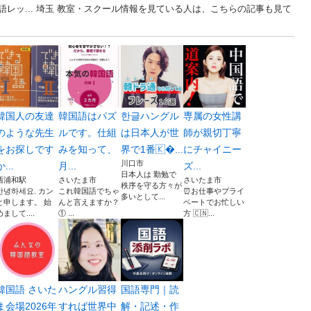
レッ... 埼玉 教室・スクール情報を見ている人は、こちらの記事も見て
韓国人の友達
韓国語はパズ
한글ハングル
専属の女性講
のような先生
ルです。仕組
は日本人が世
師が親切丁寧
をお探しです
みを知って、
界で1番🇰...
にチャイニー
川口市
か...
月...
ズ...
日本人は 勤勉で
西浦和駅
さいたま市
さいたま市
秩序を守る方々が
안녕하세요. カン
これ韓国語でちゃ
⏰お仕事やプライ
多いとして...
と申します。 始
んと言えますか？
ベートでお忙しい
めまして....
① ...
方 🇨🇳...
韓国語 さいた
ハングル習得
国語専門｜読
ま会場2026年
すれば世界中
解・記述・作