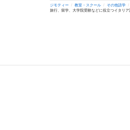
ジモティー
教室・スクール
その他語学
旅行、留学、大学院受験などに役立つイタリア
利用規約
プライ
運営会社
サイトマッ
© 2011-
2026
Jmty, Inc.