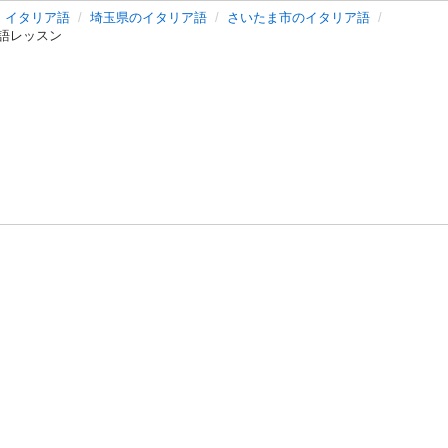
イタリア語
埼玉県のイタリア語
さいたま市のイタリア語
語レッスン
バシーポリシー
プライバシー・ステートメント
健全化に資する運用
プ
ご利用ガイド
フリーワードで探す
特定商取引法の表示
利用