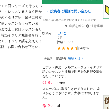
ン１２回シリーズで行ってい
投稿者に電話で問い合わせ
が、１レッスン５５００円か
中のイタリア語、留学に役立
※問い合わせは会員登録とログイン必須です
ア語レッスンも行っていま
違反を報告
注意事項
時まで土日祝日レッスンも可
投稿者
せいこ
９時迄イタリア勉強会を行っ
女性
なく、イタリア語を交えてイ
投稿： 
279
気軽にお問い合わせ下さい。
4.8
(
35
)
認証とは
身分証
電話番号
ピアノ・声楽・ソルフェージュ・イタリア
語のレッスンと浦和で世界文化料理交流会
を行っています。...
良い
nepa
スムーズにお取り引きができました。 あ
りがとうございます、大事に活用します
ね。
良い
ai