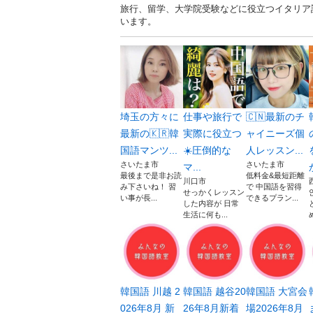
旅行、留学、大学院受験などに役立つイタリア語
います。
埼玉の方々に
仕事や旅行で
🇨🇳最新のチ
最新の🇰🇷韓
実際に役立つ
ャイニーズ個
国語マンツ...
☀️圧倒的な
人レッスン...
さいたま市
さいたま市
マ...
最後まで是非お読
低料金&最短距離
川口市
み下さいね！ 習
で 中国語を習得
せっかくレッスン
い事が長...
できるプラン...
した内容が 日常
生活に何も...
韓国語 川越 2
韓国語 越谷20
韓国語 大宮会
026年8月 新
26年8月新着
場2026年8月