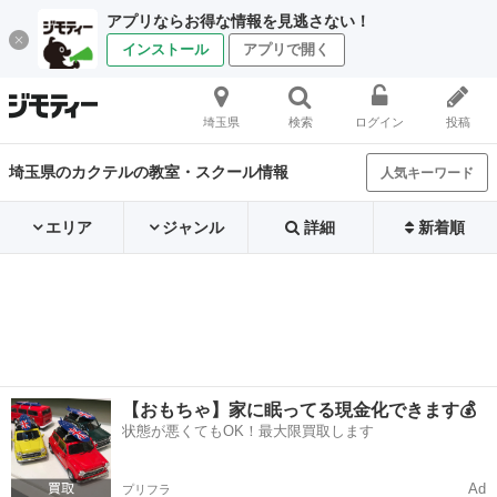
アプリならお得な情報を見逃さない！
インストール
アプリで開く
埼玉県
検索
ログイン
投稿
埼玉県のカクテルの教室・スクール情報
人気キーワード
エリア
ジャンル
詳細
新着順
【おもちゃ】家に眠ってる現金化できます💰
状態が悪くてもOK！最大限買取します
Ad
プリフラ