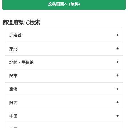
投稿画面へ (無料)
都道府県で検索
北海道
東北
北陸・甲信越
関東
東海
関西
中国