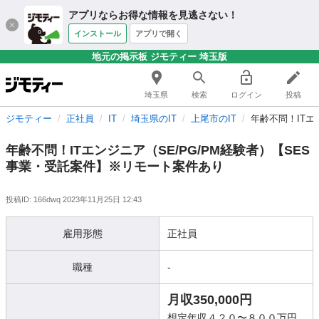
アプリならお得な情報を見逃さない！
インストール
アプリで開く
地元の掲示板 ジモティー 埼玉版
埼玉県
検索
ログイン
投稿
ジモティー
正社員
IT
埼玉県のIT
上尾市のIT
年齢不問！ITエ
年齢不問！ITエンジニア（SE/PG/PM経験者）【SES
事業・受託案件】※リモート案件あり
投稿ID: 166dwq
2023年11月25日 12:43
雇用形態
正社員
職種
-
月収350,000円
想定年収４２０〜８００万円