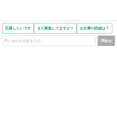
応募したいです
まだ募集してますか？
お仕事の詳細は？
問合せ
初めての方へ
利用規約
プライバシーポリシー
プライバシー・ステートメント
健全化に資する運用方針
お問い合わせ
運営会社
サイトマップ
ご利用ガイド
フリーワードで探す
PC版で表示
都道府県選択