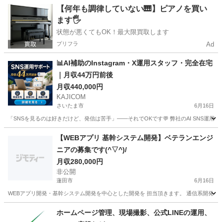
埼玉
さいたま市
web
未経験
【何年も調律していない🎹】ピアノを買い
ます🖐️
状態が悪くてもOK！最大限買取します
プリフラ
Ad
📊AI補助のInstagram・X運用スタッフ・完全在宅
｜月収44万円前後
月収440,000円
KAJICOM
さいたま市
6月16日
「SNSを見るのは好きだけど、発信は苦手」——それでOKです💬 弊社のAI SNS運用
埼玉
さいたま市
web
未経験
【WEBアプリ 基幹システム開発】ベテランエンジ
ニアの募集です(^▽^)/
月収280,000円
非公開
蓮田市
6月16日
WEBアプリ開発・基幹システム開発を中心とした開発を 担当頂きます。 通信系開発・
埼玉
蓮田市
web
ホームページ管理、現場撮影、公式LINEの運用、