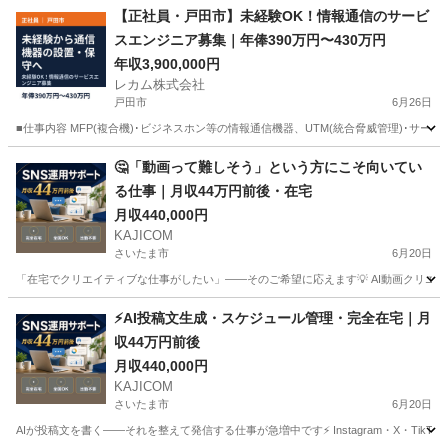
埼玉
さいたま市
IT
ソフト
【正社員・戸田市】未経験OK！情報通信のサービ
スエンジニア募集｜年俸390万円〜430万円
年収3,900,000円
レカム株式会社
戸田市
6月26日
■仕事内容 MFP(複合機)･ビジネスホン等の情報通信機器、UTM(統合脅威管理)･サ
埼玉
戸田市
IT
社員
🤔「動画って難しそう」という方にこそ向いてい
る仕事｜月収44万円前後・在宅
月収440,000円
KAJICOM
さいたま市
6月20日
「在宅でクリエイティブな仕事がしたい」——そのご希望に応えます💡 AI動画クリエイタ
埼玉
さいたま市
web
未経験
⚡AI投稿文生成・スケジュール管理・完全在宅｜月
収44万円前後
月収440,000円
KAJICOM
さいたま市
6月20日
AIが投稿文を書く——それを整えて発信する仕事が急増中です⚡ Instagram・X・Tik