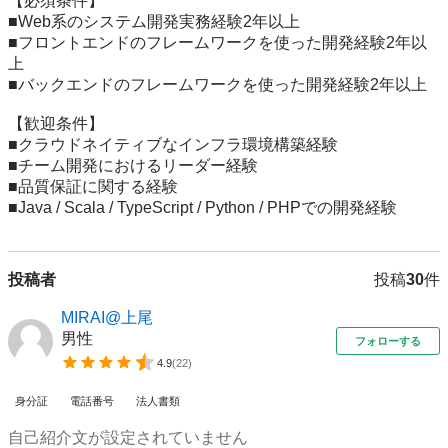
【必須条件】

■Web系のシステム開発実務経験2年以上

■フロントエンドのフレームワークを使った開発経験2年以
上

■バックエンドのフレームワークを使った開発経験2年以上

【歓迎条件】

■クラウドネイティブなインフラ環境構築経験

■チーム開発におけるリーダー経験

■品質保証に関する経験

投稿者
投稿
30
件
MIRAI@上尾
男性
フォローする
4.9
(
22
)
身分証
電話番号
法人書類
自己紹介文が設定されていません