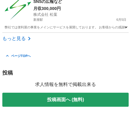
SNSの広報など
月収300,000円
株式会社 松葉
新座駅
6月5日
弊社では便利屋の事業をメインにサービスを展開しております。 お客様からの感謝のお言
埼玉
新座市
新座駅
web
業務
もっと見る
ページTOPへ
投稿
求人情報を無料で掲載出来る
投稿画面へ (無料)