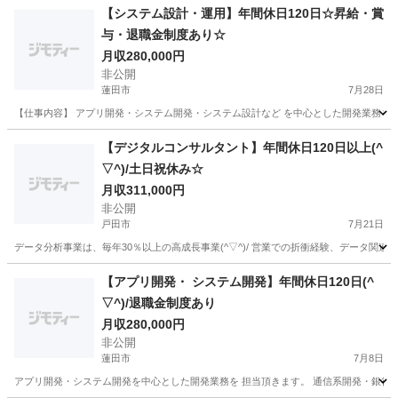
【システム設計・運用】年間休日120日☆昇給・賞
与・退職金制度あり☆
月収280,000円
非公開
蓮田市
7月28日
【仕事内容】 アプリ開発・システム開発・システム設計など を中心とした開発業務を担
埼玉
蓮田市
システム設計
業務
【デジタルコンサルタント】年間休日120日以上(^
▽^)/土日祝休み☆
月収311,000円
非公開
戸田市
7月21日
データ分析事業は、毎年30％以上の高成長事業(^▽^)/ 営業での折衝経験、データ関連
埼玉
戸田市
システムコンサルタント
業務
【アプリ開発・ システム開発】年間休日120日(^
▽^)/退職金制度あり
月収280,000円
非公開
蓮田市
7月8日
アプリ開発・システム開発を中心とした開発業務を 担当頂きます。 通信系開発・銀行の