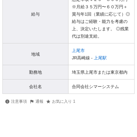
※月給３５万円〜６０万円＋
給与
賞与年1回（業績に応じて）◎
給与はご経験・能力を考慮の
上、決定いたします。 ◎残業
代は別途支給。
上尾市
地域
JR高崎線 -
上尾駅
勤務地
埼玉県上尾市または東京都内
会社名
合同会社シマーシステム
注意事項
通報
お気に入り 1