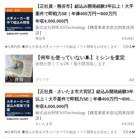
埼玉
蓮田市
SE
業務
【正社員・熊谷市】組込み開発経験3年以上！大手
案件で即戦力SE｜年俸400万円〜800万円
年収4,000,000円
株式会社BREXATechnology【機電事業本部北関東採用
課】
熊谷市
6月26日
■仕事内容 ◆誰もが知る大手メーカーでの組込ソフト開発をお任せします。 【具体的に
埼玉
熊谷市
IT
ソフト
【何年も使っていない🧵】ミシンを査定
状態が悪くてもOK！最大限買取します
プリフラ
Ad
【正社員・さいたま市大宮区】組込み開発経験3年
以上！大手案件で即戦力SE｜年俸400万円〜800万
円
年収4,000,000円
株式会社BREXATechnology【機電事業本部北関東採用
課】
さいたま市
6月26日
■仕事内容 ◆誰もが知る大手メーカーでの組込ソフト開発をお任せします。 【具体的に