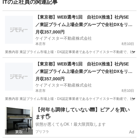
ITの正社員の関連記事
【東京都】WEB選考1回 自社DX推進】社内SE
／東証プライム上場企業グループで全社DXをリー
ド 上流工程×自社開発で裁量大／年収５００万～
月収357,000円
ケイアイスター不動産株式会社
８００万円／残業月１０ｈ程／土日休みで働きや
本庄市
8月10日
すさも◎
業務内容 東証プライム市場上場・DX認定事業者であるケイアイスター不動産で、社内SE
埼玉
本庄市
システム設計
【東京都】WEB選考1回 自社DX推進】社内SE
／東証プライム上場企業グループで全社DXをリー
ド 上流工程×自社開発で裁量大／年収５００万～
月収357,000円
ケイアイスター不動産株式会社
８００万円／残業月１０ｈ程／土日休みで働きや
本庄市
8月10日
すさも◎
業務内容 東証プライム市場上場・DX認定事業者であるケイアイスター不動産で、社内SE
埼玉
本庄市
システム設計
【何年も調律していない🎹】ピアノを買い
ます🖐️
状態が悪くてもOK！最大限買取します
プリフラ
Ad