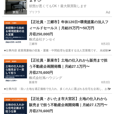
状態が悪くてもOK！最大限買取します
プリフラ
Ad
【正社員・三郷市】年休120日×環境提案の法人フ
ィールドセールス｜月給25万円〜50万円
月収250,000円
株式会社ナンセイ
三郷市
8月2日
■仕事内容 産業廃棄物の収集・運搬・中間処理を提案する法人営業職です。 未経験の方も
埼玉
三郷市
営業
未経験
【正社員・新座市】土地の仕入れから販売まで担
う不動産企画開発職｜月給27.1万円〜
月収270,600円
株式会社旭ハウジング
新座市
8月2日
■仕事内容 〈良い土地を適正価格で仕入れ、多くの人に選ばれる住宅を企画し、お客様に
埼玉
新座市
営業
社員
【正社員・さいたま市大宮区】土地の仕入れから
販売まで担う不動産企画開発職｜月給27.1万円〜
月収270,600円