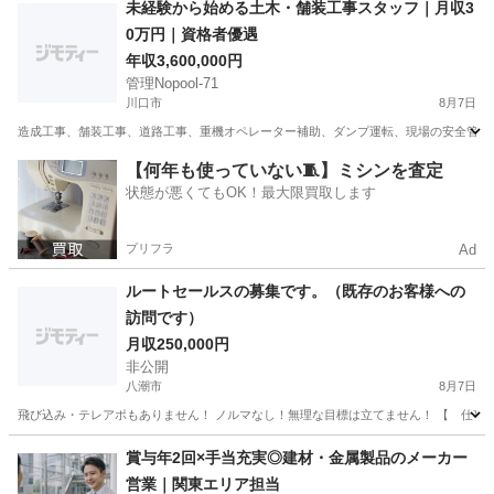
未経験から始める土木・舗装工事スタッフ｜月収3
0万円｜資格者優遇
年収3,600,000円
管理Nopool-71
川口市
8月7日
造成工事、舗装工事、道路工事、重機オペレーター補助、ダンプ運転、現場の安全管理・清
埼玉
川口市
営業
【何年も使っていない🧵】ミシンを査定
状態が悪くてもOK！最大限買取します
プリフラ
Ad
ルートセールスの募集です。（既存のお客様への
訪問です）
月収250,000円
非公開
八潮市
8月7日
飛び込み・テレアポもありません！ ノルマなし！無理な目標は立てません！ 【 仕事内容 
埼玉
八潮市
ルートセールス
退職金
賞与年2回×手当充実◎建材・金属製品のメーカー
営業｜関東エリア担当