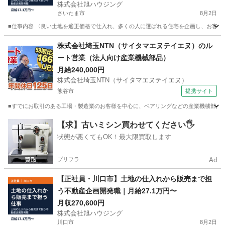
株式会社旭ハウジング
さいたま市
8月2日
■仕事内容 〈良い土地を適正価格で仕入れ、多くの人に選ばれる住宅を企画し、お客様に
埼玉
さいたま市
営業
社員
株式会社埼玉NTN（サイタマエヌテイエヌ）のル
ート営業（法人向け産業機械部品）
月給240,000円
株式会社埼玉NTN（サイタマエヌテイエヌ）
熊谷市
提携サイト
■すでにお取引のある工場・製造業のお客様を中心に、ベアリングなどの産業機械部品を
埼玉
熊谷市
代理店営業
【求】古いミシン買わせてください🖐️
状態が悪くてもOK！最大限買取します
プリフラ
Ad
【正社員・川口市】土地の仕入れから販売まで担
う不動産企画開発職｜月給27.1万円〜
月収270,600円
株式会社旭ハウジング
川口市
8月2日