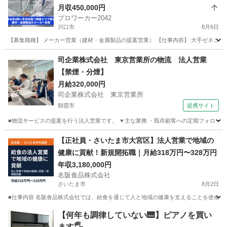
月収450,000円
プロワーカー2042
川口市
8月6日
【募集職種】 メーカー営業（建材・金属製品の提案営業） 【仕事内容】 大手ゼネコン
埼玉
川口市
その他
業務
司企業株式会社 東京営業所の物流 法人営業
【禁煙・分煙】
月給320,000円
司企業株式会社 東京営業所
朝霞市
提携サイト
■物流サービスの提案を行う法人営業です。 ▼主な業務 ・既存顧客への定期フォロー ・
埼玉
朝霞市
代理店営業
【正社員・さいたま市大宮区】法人営業で地域の
健康に貢献！新規開拓職｜月給318万円〜328万円
年収3,180,000円
名阪食品株式会社
さいたま市
8月2日
■仕事内容 名阪食品株式会社では、給食を通じて人と地域の健康を支えることを使命とし
埼玉
さいたま市
営業
業務
【何年も調律していない🎹】ピアノを買い
ます🖐️