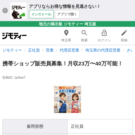
アプリならお得な情報を見逃さない！
インストール
アプリで開く
地元の掲示板 ジモティー 埼玉版
埼玉県
検索
ログイン
投稿
ジモティー
正社員
営業
代理店営業
埼玉県の代理店営業
さい
携帯ショップ販売員募集！月収23万〜40万可能！
投稿ID: 1p9we7
雇用形態
正社員