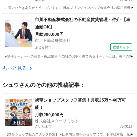
ご覧いただきありがとうございます。 日本プリシジョンバルブ株式会社の採用担当です。
埼玉
川口市
草加駅
カスタマーサポート
市川不動産株式会社の不動産賃貸管理・仲介 【車
通勤OK】
月給300,000円
市川不動産株式会社
ふじみ野市
提携サイト
●物件オーナーへの報告・確認業務 ※当社のお取引先であるオーナーとは、長年の関係
埼玉
ふじみ野市
内勤営業
もっと見る
シュウ
さんのその他の投稿記事：
携帯ショップスタッフ募集！月収25万〜40万可
能！
月収250,000円
株式会社スターリミット
正社員
さいたま市
7月31日
【携帯ショップ販売スタッフ募集】 ■仕事内容 携帯ショップにて、お客様対応・販売業