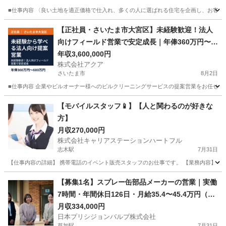
■仕事内容 〈良い土地を適正価格で仕入れ、多くの人に選ばれる住宅を企画し、お客様に
埼玉
川口市
営業
社員
【正社員・さいたま市大宮区】未経験歓迎！法人
向けフィールド営業で安定成長｜年俸360万円〜6
00万円
年収3,600,000円
株式会社アクア
さいたま市
8月2日
■仕事内容 企業やビルオーナー様へのビルクリーニングサービスの提案営業をお任せします
埼玉
さいたま市
営業
社員
【モバイルスタッフ📱】【人と関わるのが好きな
方】
月収270,000円
株式会社キャリアステーションハートフル
志木駅
7月31日
【仕事内容の詳細】 携帯電話のイベント販売スタッフのお仕事です。 【業務内容】 ・商業
埼玉
志木市
志木駅
販売
業務
【募集1名】スプレー缶部品メーカーの営業｜実働
7時間・年間休日126日・月給35.4〜45.4万円（川
口市）
月収334,000円
日本プリシジョンバルブ株式会社
草加駅
7月31日