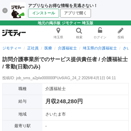
アプリならお得な情報を見逃さない！
インストール
アプリで開く
地元の掲示板 ジモティー 埼玉版
埼玉県
検索
ログイン
投稿
ジモティー
正社員
医療
介護福祉士
埼玉県の介護福祉士
さい
訪問介護事業所でのサービス提供責任者 / 介護福祉士
/ 常勤(日勤のみ)
投稿ID: job_sms_a2pIe000000PUv6IAG_24_2
2026年4月1日 04:11
職種
介護福祉士
月収248,280円
給与
地域
さいたま市
最寄り駅
-