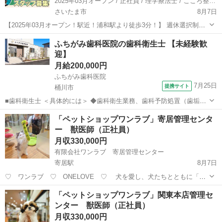
2025年03月オープン / 正社員 / 理学療法士 / こころ整体院浦和院
さいたま市
8月7日
【2025年03月オープン！駅近！浦和駅より徒歩3分！】 週休選択制！
残業ほぼなし！充実した研修制度を用意してます！ 一緒に職場を作り
埼玉
さいたま市
その他
業務
ふちがみ歯科医院の歯科衛生士 【未経験歓
上げませんか？一緒に働いていただける職員を募集します！ 理学療法
迎】
士 募集中！ ...
月給200,000円
ふちがみ歯科医院
7月25日
提携サイト
桶川市
■歯科衛生士 ＜具体的には＞ ◆歯科衛生業務、歯科予防処置（歯垢・
歯石の除去、口腔ケア、PMTC、フッ素塗布) ◆歯科診療補助（バキュ
埼玉
桶川市
歯科衛生士
「ペットショップワンラブ」寄居管理センタ
ーム、器具の受け渡し、ライティング、印象採得・補助、レントゲン
ー 獣医師（正社員）
撮影準備、インプラント...
月収330,000円
有限会社ワンラブ 寄居管理センター
寄居駅
8月7日
♡ ワンラブ ♡ ONELOVE ♡ 犬を愛し、犬たちとともに「平
和（幸せ）」を届けたい！ そんな想いから、私たち「ワンラブ」は誕
埼玉
大里郡
寄居駅
医師
動物
「ペットショップワンラブ」関東本店管理セ
生しました。 ペット業界のプロショップとして、 動物たちの命の尊さ
ンター 獣医師（正社員）
を第一に考...
月収330,000円