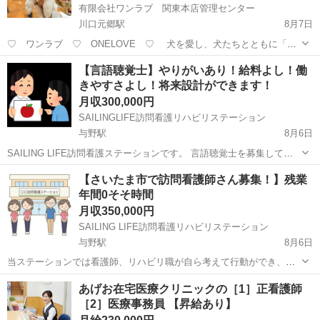
有限会社ワンラブ 関東本店管理センター
川口元郷駅
8月7日
♡ ワンラブ ♡ ONELOVE ♡ 犬を愛し、犬たちとともに「平
和（幸せ）」を届けたい！ そんな想いから、私たち「ワンラブ」は誕
埼玉
川口市
川口元郷駅
医師
【言語聴覚士】やりがいあり！給料よし！働
生しました。 ペット業界のプロショップとして、 動物たちの命の尊さ
きやすさよし！将来設計ができます！
を第一に考...
月収300,000円
SAILINGLIFE訪問看護リハビリステーション
与野駅
8月6日
SAILING LIFE訪問看護ステーションです。 言語聴覚士を募集してお
ります。 正社員を募集いたします。 訪問リハビリでご自宅にいって、
埼玉
さいたま市
与野駅
医療
業務
【さいたま市で訪問看護師さん募集！】残業
言語聴覚士として、地域に力を貸してほしいと思います。 事業拡大に
年間0そそ時間
伴いスタッフを募...
月収350,000円
SAILING LIFE訪問看護リハビリステーション
与野駅
8月6日
当ステーションでは看護師、リハビリ職が自ら考えて行動ができ、仕
事のやりがい・生活へのいきがいを得られる職場を作っています。 研
埼玉
さいたま市
与野駅
看護師
あげお在宅医療クリニックの［1］正看護師
修はOJTで同行して経験することや、勉強会があります。 昇進にも力
［2］医療事務員 【昇給あり】
を入れております。経験を積む中...