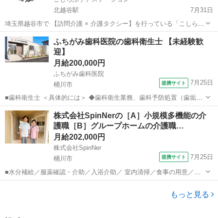
北越谷駅
7月31日
埼玉県越谷市で 【訪問介護 × 介護タクシー】を行っている「こしら
ぶ」です。 私たちは、人数を増やすことよりも 価値観の合う仲間と、
埼玉
越谷市
北越谷駅
介護福祉士
介護タクシー
ふちがみ歯科医院の歯科衛生士 【未経験歓
長く続く会社を作ることを大切にしています。 小規模だからこそ、一
迎】
人ひとりの責...
月給200,000円
ふちがみ歯科医院
7月25日
提携サイト
桶川市
■歯科衛生士 ＜具体的には＞ ◆歯科衛生業務、歯科予防処置（歯垢・
歯石の除去、口腔ケア、PMTC、フッ素塗布) ◆歯科診療補助（バキュ
埼玉
桶川市
歯科衛生士
株式会社SpinNerの［A］小規模多機能の介
ーム、器具の受け渡し、ライティング、印象採得・補助、レントゲン
護職［B］グループホームの介護職…
撮影準備、インプラント...
月給202,000円
株式会社SpinNer
7月25日
提携サイト
桶川市
■水分補給／服薬確認・介助／入浴介助／ 室内清掃／食事の用意／排
泄介助 など 9月オープン、新築の新しい施設でのお仕事です。 ブラン
埼玉
桶川市
ホームヘルパー
ク期間がある方や未経験であっても丁寧に教えますので安心して仕事
もっと見る
ができます。 ＜1日のモデ...