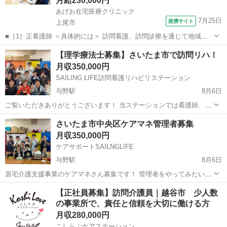
月給230,000円
あげお在宅医療クリニック
7月25日
提携サイト
上尾市
■［1］正看護師 ＜具体的には＞ 訪問看護、訪問診療を通じて地域医
療を担うお仕事です。 ・バイタルチェック（体温・血圧など）や処置
埼玉
上尾市
医療事務
【理学療法士募集】さいたま市で訪問リハ！
・医師の指示に基づく医療ケア（点滴・服薬管理など） ・日常生活の
月収350,000円
サポートや家族への支援 ※電...
SAILING LIFE訪問看護リハビリステーション
与野駅
8月6日
ご覧いただきありがとうございます！ 当ステーションでは看護師、リ
ハビリ職、ケアマネが自ら考えて行動ができ、仕事のやりがい・生活
埼玉
さいたま市
与野駅
その他
さいたま市中央区ケアマネ管理者募集
へのいきがいを得られる場を目指しています。 そのため給料に関して
月収350,000円
は好待遇 業界最高水準を示しま...
ケアサポートSAILNGLIFE
与野駅
8月6日
居宅介護支援事業のケアマネさん募集です！ 管理者をやってみたい方
も大歓迎です。 訪問看護を併設しており協力しながら業務に向き合う
埼玉
さいたま市
与野駅
ケアマネージャー
業務
【正社員募集】訪問介護員｜越谷市 少人数
ことができます。 土日祝日完全休みの 年間休日120日です！！ 残業も
の事業所で、責任と信頼を大切に働ける方
年間通してありません...
月収280,000円
こしらぶケアステーション