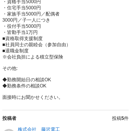
・資格手当5000円

・住宅手当5000円

・家族手当5000円／配偶者

3000円／子一人につき

・役付手当5000円

・皆勤手当1万円

■資格取得支援制度

■社員同士の親睦会（参加自由）

■退職金制度

※会社負担による積立型保険

その他:

◆勤務開始日の相談OK

◆勤務条件の相談OK

面接時にお聞かせください。
投稿者
投稿
5
件
株式会社 藤沢電工