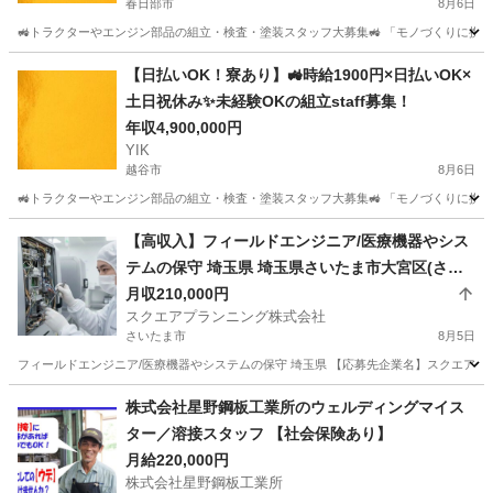
春日部市
8月6日
🚜トラクターやエンジン部品の組立・検査・塗装スタッフ大募集🚜 「モノづくりに携わ
埼玉
春日部市
技術
未経験
【日払いOK！寮あり】🚜時給1900円×日払いOK×
土日祝休み✨未経験OKの組立staff募集！
年収4,900,000円
YIK
越谷市
8月6日
🚜トラクターやエンジン部品の組立・検査・塗装スタッフ大募集🚜 「モノづくりに携わ
埼玉
越谷市
技術
【高収入】フィールドエンジニア/医療機器やシス
テムの保守 埼玉県 埼玉県さいたま市大宮区(さい
たま新都心)フィールドエンジニア
月収210,000円
スクエアプランニング株式会社
さいたま市
8月5日
フィールドエンジニア/医療機器やシステムの保守 埼玉県 【応募先企業名】スクエアプラン
埼玉
さいたま市
その他
業務
株式会社星野鋼板工業所のウェルディングマイス
ター／溶接スタッフ 【社会保険あり】
月給220,000円
株式会社星野鋼板工業所