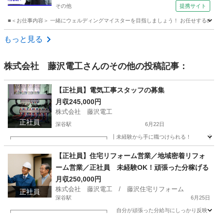
その他
提携サイト
■＜お仕事内容＞ 一緒にウェルディングマイスターを目指しましょう！ お任せするのは
埼玉
その他
機械
もっと見る
株式会社 藤沢電工
さんのその他の投稿記事：
【正社員】電気工事スタッフの募集
月収245,000円
株式会社 藤沢電工
正社員
深谷駅
6月22日
┏━━━━━━━━━━━━━━━━━┓ ┃未経験から手に職つけられる！ ┃ ┃サ
埼玉
深谷市
深谷駅
電気
社員
【正社員】住宅リフォーム営業／地域密着リフォ
ーム営業／正社員 未経験OK！頑張った分稼げる
月収250,000円
株式会社 藤沢電工 / 藤沢住宅リフォーム
正社員
深谷駅
6月25日
┏━━━━━━━━━━━━━━━━━┓ 自分が頑張った分給与にしっかり反映 やり