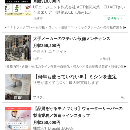
【職場見学OKまたは説明会あり】
月給310,000円
UTエージェント株式会社 AGT南関東第一CU AGTさい
たまエリア 川越第20CL《Jbwj1C》
川越市
提携サイト
■＊＊トラックフレーム溶接・ロボット溶接＊＊ トラックフレームへの溶接作業をお任せし
埼玉
川越市
機械
大手メーカーのマテハン設備メンテナンス
月収259,200円
合同会社エキサイト
行田市
8月6日
<業務内容> 倉庫・物流のライン作業を自動化・省人化する自動搬送装置・設備の設置
埼玉
行田市
技術
未経験
【何年も使っていない🧵】ミシンを査定
状態が悪くてもOK！最大限買取します
プリフラ
Ad
【品質を守るモノづくり】ウォーターサーバーの
製造業務／製造ラインスタッフ
月収350,000円
株式会社Braight JAPAN