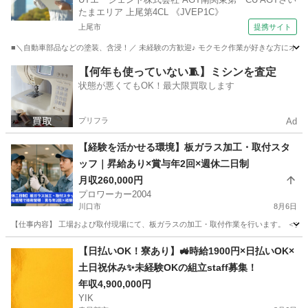
り】
たまエリア 上尾第4CL 《JVEP1C》
上尾市
提携サイト
■＼自動車部品などの塗装、含浸！／ 未経験の方歓迎♪ モクモク作業が好きな方にオスス
埼玉
上尾市
機械
【何年も使っていない🧵】ミシンを査定
状態が悪くてもOK！最大限買取します
プリフラ
Ad
【経験を活かせる環境】板ガラス加工・取付スタ
ッフ｜昇給あり×賞与年2回×週休二日制
月収260,000円
プロワーカー2004
川口市
8月6日
【仕事内容】 工場および取付現場にて、板ガラスの加工・取付作業を行います。 ＜主な
埼玉
川口市
その他
退職金
【日払いOK！寮あり】🚜時給1900円×日払いOK×
土日祝休み✨未経験OKの組立staff募集！
年収4,900,000円
YIK