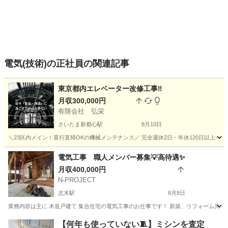
電気(技術)の正社員の関連記事
東京都内エレベーター改修工事‼️
月収300,000円
有限会社 弘栄
さいたま新都心駅
8月10日
＼23区内メイン！直行直帰OKの機械メンテナンス／ 完全週休2日・年休120日以上✨未経
埼玉
さいたま市
さいたま新都心駅
技術
電気工事 職人メンバー募集💡高待遇✨
月収400,000円
N-PROJECT
志木駅
8月8日
業務内容は主に 木造戸建て 集合住宅の電気工事のお仕事です！ 新築、リフォーム共に行
埼玉
志木市
志木駅
電気
電気工事士
【何年も使っていない🧵】ミシンを査定