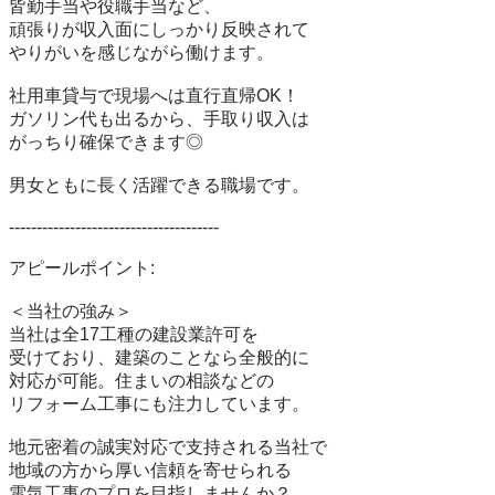
皆勤手当や役職手当など、

頑張りが収入面にしっかり反映されて

やりがいを感じながら働けます。

社用車貸与で現場へは直行直帰OK！

ガソリン代も出るから、手取り収入は

がっちり確保できます◎

男女ともに長く活躍できる職場です。

--------------------------------------

アピールポイント:

＜当社の強み＞

当社は全17工種の建設業許可を

受けており、建築のことなら全般的に

対応が可能。住まいの相談などの

リフォーム工事にも注力しています。

地元密着の誠実対応で支持される当社で

地域の方から厚い信頼を寄せられる

電気工事のプロを目指しませんか？
