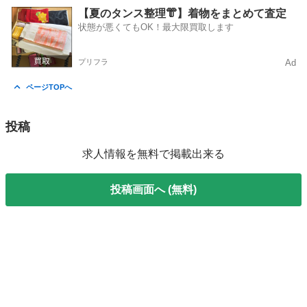
埼玉
深谷市
深谷駅
販売
未経験
【夏のタンス整理👘】着物をまとめて査定
状態が悪くてもOK！最大限買取します
プリフラ
Ad
ページTOPへ
投稿
求人情報を無料で掲載出来る
投稿画面へ (無料)