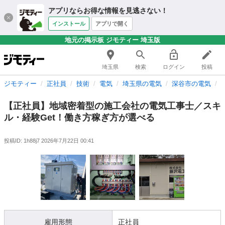
アプリならお得な情報を見逃さない！
インストール
アプリで開く
地元の掲示板 ジモティー 埼玉版
埼玉県
検索
ログイン
投稿
ジモティー
正社員
技術
電気
埼玉県の電気
深谷市の電気
【正社員】地域密着型の施工会社の電気工事士／スキ
ル・経験Get！働き方稼ぎ方が選べる
投稿ID: 1h88j7
2026年7月22日 00:41
雇用形態
正社員