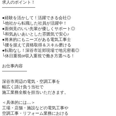
求人のポイント！

━━━━━━━━

●経験を活かして！活躍できる会社◎

└他社から転職した社員が活躍中！

●面倒見のいい先輩が優しくサポート◎

└和気あいあいとした雰囲気で安心♪

●将来的にもニーズがある電気工事士

└腰を据えて資格取得＆スキル磨ける

●転勤なし！深谷市近郊現場で地元密着◎

└休日重視or収入重視で働き方選べる！

お仕事内容

━━━━━━

深谷市周辺の電気・空調工事を

幅広く請け負う当社で

施工業務全般を担当いただきます。

＜具体的には…＞

工場・店舗・施設などの電気工事や

空調工事・リフォーム業務における
