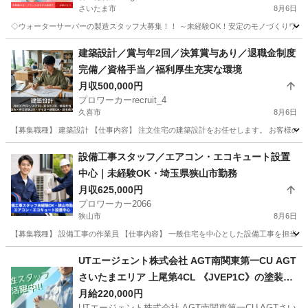
さいたま市
8月6日
◇ウォーターサーバーの製造スタッフ大募集！！ ～未経験OK！安定のモノづくりワーク～ 
埼玉
さいたま市
その他
未経験
建築設計／賞与年2回／決算賞与あり／退職金制度
完備／資格手当／福利厚生充実な環境
月収500,000円
プロワーカーrecruit_4
久喜市
8月6日
【募集職種】 建築設計 【仕事内容】 注文住宅の建築設計をお任せします。 お客様の
埼玉
久喜市
設計
退職金
設備工事スタッフ／エアコン・エコキュート設置
中心｜未経験OK・埼玉県狭山市勤務
月収625,000円
プロワーカー2066
狭山市
8月6日
【募集職種】 設備工事の作業員 【仕事内容】 一般住宅を中心とした設備工事を担当し
埼玉
狭山市
その他
未経験
UTエージェント株式会社 AGT南関東第一CU AGT
さいたまエリア 上尾第4CL 《JVEP1C》の塗装・
含浸・機械操作 【職場見学OKまたは説明会あ
月給220,000円
UTエージェント株式会社 AGT南関東第一CU AGTさい