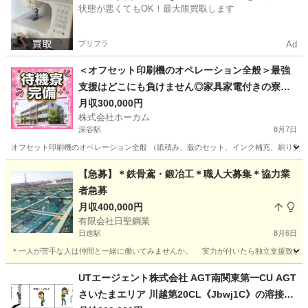
状態が悪くてもOK！最大限買取します
プリフラ
Ad
＜オフセット印刷機のオペレーション全般＞最強
支援はどこにも負けません◎家具家電付きの寮完
備
月収300,000円
株式会社ホーカム
深谷駅
8月7日
オフセット印刷機のオペレーション全般 （紙積み、版のセット、インク補充、刷り見
埼玉
深谷市
深谷駅
機械
最強
【急募】＊鉄骨鳶・鍛冶工＊職人大募集＊協力業
者急募
月収400,000円
有限会社日聖鋼業
日進駅
8月6日
＊一人が苦手な人は仲間と一緒に働いてみませんか。 実力が付いたら独立支援致します。
埼玉
さいたま市
日進駅
その他
業務
UTエージェント株式会社 AGT南関東第一CU AGT
さいたまエリア 川越第20CL《Jbwj1C》の溶接