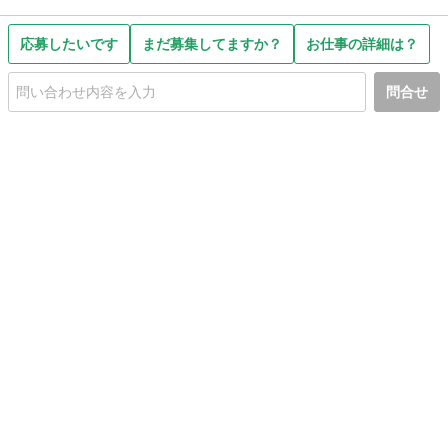
応募したいです
まだ募集してますか？
お仕事の詳細は？
問合せ
初めての方へ
利用規約
プライバシーポリシー
プライバシー・ステートメント
健全化に資する運用方針
お問い合わせ
運営会社
サイトマップ
ご利用ガイド
フリーワードで探す
PC版で表示
都道府県選択
特定商取引法の表示
利用者情報の外部送信について