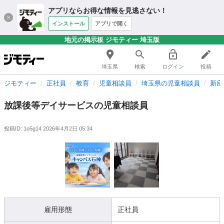
アプリならお得な情報を見逃さない！
インストール
アプリで開く
地元の掲示板 ジモティー 埼玉版
埼玉県
検索
ログイン
投稿
ジモティー
正社員
教育
児童相談員
埼玉県の児童相談員
新座
放課後等デイサービスの児童相談員
投稿ID: 1o5g14
2026年4月2日 05:34
雇用形態
正社員