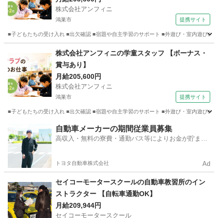
株式会社アンフィニ
鴻巣市
提携サイト
■子どもたちの受け入れ ■出欠確認 ■宿題や自主学習のサポート ■外遊び・室内遊びの見守り
埼玉
鴻巣市
保育士
株式会社アンフィニの学童スタッフ 【ボーナス・
賞与あり】
月給205,600円
株式会社アンフィニ
鴻巣市
提携サイト
■子どもたちの受け入れ ■出欠確認 ■宿題や自主学習のサポート ■外遊び・室内遊びの見守り
埼玉
鴻巣市
保育士
自動車メーカーの期間従業員募集
高収入・無料の寮費・通勤バス等によりお金が貯まり
やすい環境
トヨタ自動車株式会社
Ad
セイコーモータースクールの自動車教習所のイン
ストラクター 【自転車通勤OK】
月給209,944円
セイコーモータースクール