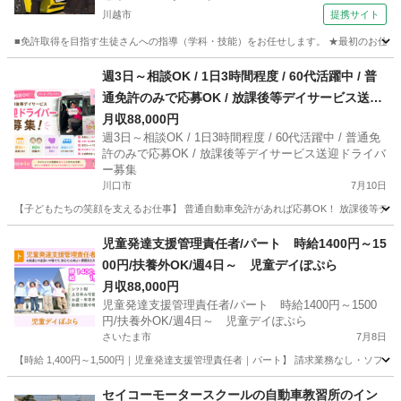
川越市
提携サイト
■免許取得を目指す生徒さんへの指導（学科・技能）をお任せします。 ★最初のお仕事
埼玉
川越市
インストラクター
週3日～相談OK / 1日3時間程度 / 60代活躍中 / 普
通免許のみで応募OK / 放課後等デイサービス送迎
ドライバー募集
月収88,000円
週3日～相談OK / 1日3時間程度 / 60代活躍中 / 普通免
許のみで応募OK / 放課後等デイサービス送迎ドライバ
ー募集
川口市
7月10日
【子どもたちの笑顔を支えるお仕事】 普通自動車免許があれば応募OK！ 放課後等デイサ
埼玉
川口市
その他
未経験
児童発達支援管理責任者/パート 時給1400円～15
00円/扶養外OK/週4日～ 児童デイぽぷら
月収88,000円
児童発達支援管理責任者/パート 時給1400円～1500
円/扶養外OK/週4日～ 児童デイぽぷら
さいたま市
7月8日
【時給 1,400円～1,500円｜児童発達支援管理責任者｜パート】 請求業務なし・ソ
埼玉
さいたま市
保育士
業務
セイコーモータースクールの自動車教習所のイン