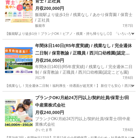
育士 / 正社員
月収200,000円
飯能駅より徒歩1分 / 残業なし / あかり保育園 / 保育士
/ 正社員
飯能市
7月7日
【飯能駅より徒歩1分！ブランクOK！ピアノ・残業・持ち帰りなし◎】 「いろいろでい
埼玉
飯能市
保育士
保育園
年間休日140日(R5年度実績) / 残業なし / 完全週休
二日制 / 保育教諭 / 正職員 / 西川口幼稚園(認定こ
ども園)
月収256,050円
年間休日140日(R5年度実績) / 残業なし / 完全週休二日
制 / 保育教諭 / 正職員 / 西川口幼稚園(認定こども園)
川口市
7月6日
【残業なし！完全週休二日制！福利厚生・待遇面が超充実！】 新任でも安心！西川口駅徒
埼玉
川口市
保育士
ブランクOK/月給24万円以上/契約社員/保育士/田
中産業株式会社
月収240,000円
ブランクOK/月給24万円以上/契約社員/保育士/田中産
業株式会社
さいたま市
7月6日
【賞与年2回・年間休日122日】定員12名の小規模保育・行事少なめ・社員食堂あり！