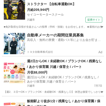
ストラクター 【自転車通勤OK】
月給209,944円
セイコーモータースクール
川越市
提携サイト
■免許取得を目指す生徒さんへの指導（学科・技能）をお任せします。 ★最初のお仕事
埼玉
川越市
インストラクター
自動車メーカーの期間従業員募集
高収入・無料の寮費・通勤バス等によりお金が貯まり
やすい環境
トヨタ自動車株式会社
Ad
週2日からOK / 未経験OK / ブランクOK / 残業なし
/ あかり保育園 川越 / 保育士 / パート
月収88,000円
週2日からOK / 未経験OK / ブランクOK / 残業なし /
あかり保育園 川越 / 保育士 / パート
川越市
7月7日
【週2、３日〜OK × ブランクOK・未経験OK・残業なし◎】 休憩は個室でしっかり
埼玉
川越市
保育士
飯能駅より徒歩1分 / 残業なし / あかり保育園 / 保