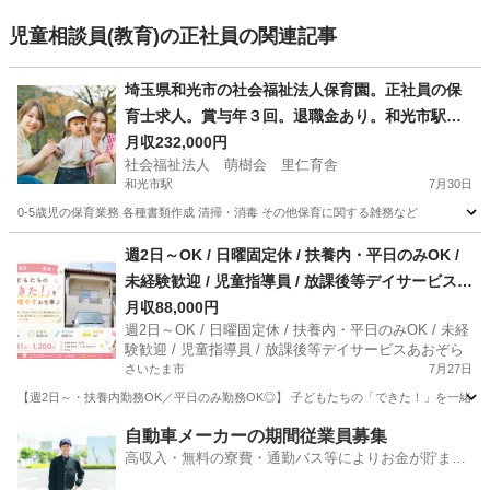
児童相談員(教育)の正社員の関連記事
埼玉県和光市の社会福祉法人保育園。正社員の保
育士求人。賞与年３回。退職金あり。和光市駅徒
歩9分。
月収232,000円
社会福祉法人 萌樹会 里仁育舎
和光市駅
7月30日
0-5歳児の保育業務 各種書類作成 清掃・消毒 その他保育に関する雑務など
埼玉
和光市
和光市駅
保育士
週2日～OK / 日曜固定休 / 扶養内・平日のみOK /
未経験歓迎 / 児童指導員 / 放課後等デイサービスあ
おぞら
月収88,000円
週2日～OK / 日曜固定休 / 扶養内・平日のみOK / 未経
験歓迎 / 児童指導員 / 放課後等デイサービスあおぞら
さいたま市
7月27日
【週2日～・扶養内勤務OK／平日のみ勤務OK◎】 子どもたちの「できた！」を一緒に
埼玉
さいたま市
保育士
自動車メーカーの期間従業員募集
高収入・無料の寮費・通勤バス等によりお金が貯まり
やすい環境