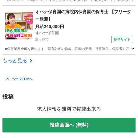
埼玉
さいたま市
保育士
業務
オハナ保育園の病院内保育園の保育士 【フリータ
ー歓迎】
月給240,000円
オハナ保育園
富士見市
提携サイト
■保育業務全般を担います。保育計画の作成、活動の実施、行事運営、保護者対応、日誌
埼玉
富士見市
保育士
もっと見る
ページTOPへ
投稿
求人情報を無料で掲載出来る
投稿画面へ (無料)