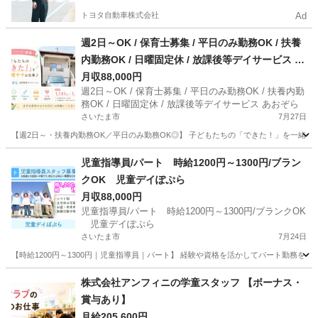
トヨタ自動車株式会社
Ad
週2日～OK / 保育士募集 / 平日のみ勤務OK / 扶養
内勤務OK / 日曜固定休 / 放課後等デイサービス あ
おぞら
月収88,000円
週2日～OK / 保育士募集 / 平日のみ勤務OK / 扶養内勤
務OK / 日曜固定休 / 放課後等デイサービス あおぞら
さいたま市
7月27日
【週2日～・扶養内勤務OK／平日のみ勤務OK◎】 子どもたちの「できた！」を一緒に
埼玉
さいたま市
保育士
児童指導員/パート 時給1200円～1300円/ブラン
クOK 児童デイぽぷら
月収88,000円
児童指導員/パート 時給1200円～1300円/ブランクOK
児童デイぽぷら
さいたま市
7月24日
【時給1200円～1300円｜児童指導員｜パート】 経験や資格を活かしてパート勤務を
埼玉
さいたま市
保育士
株式会社アンフィニの学童スタッフ 【ボーナス・
賞与あり】
月給205,600円