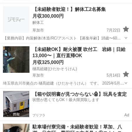
【未経験者歓迎！】解体工2名募集
月収300,000円
解体工
草加市
7月22日
【業務内容】内装解体/木造/RC/アスベスト 【募集年齢】18歳〜60歳
まで 【必要資格】なし 経験者優遇します！未経験の方も大歓迎です★
埼玉
草加市
内装職人
【未経験OK】耐火被覆 吹付工 岩綿｜日給
ご不明点や気になる点がありましたら お気軽にご連絡ください(^_^)
13,000〜｜直行直帰OK
月収325,000円
樋髙総建(ひだかそうけん)
草加市
5月14日
埼玉県吉川市拠点の 樋髙総建（ひだかそうけん） です。 2025年5月に
独立した新しい会社です。 一緒に会社を大きくしてくれる仲間を募集
埼玉
草加市
内装職人
未経験
【箱や説明書が見つからない🤖】玩具を査定
しています！ ⸻ 【仕事内容】 鉄骨に“耐火被覆材”を吹き付け...
状態が悪くてもOK！最大限買取します
Ad
プリフラ
駐車場付寮完備・未経験者歓迎！草加、八