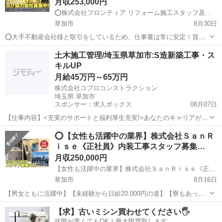
月収253,000円
⭕株式会社フロンティア リフォーム施工スタッフ及び協力会社募集中!
草加市
8月30日
⭕️大手不動産会社様と取引をしているため、仕事量は常に安定！賃貸
アパート、マンション改修工事をメインに行っています！また、同業
埼玉
草加市
内装職人
不動産会社
土木施工管理/埼玉県草加市:S造新築工事・ス
者など横の繋がりが非常に広く、常に安定した業績を誇っていること
キルUP
が当社の魅力です! ⭕️リフォ...
月給45万円～65万円
株式会社コプロコンストラクション
埼玉県 草加市
スポンサー：求人ボックス
08月07日
【仕事内容】<充実のサポートと福利厚生充実!>あなたのキャリアが活
かせるお仕事 大手で安心して働ける環境です 40代・50代・60代の方
正社員
⭕️【女性も活躍中の業界】株式会社ＳａｎＲ
が活躍されています <募集要項> <職種> 土木施工管理/埼玉県草加市:S
ｉｓｅ《正社員》内装工事スタッフ募集…
造新築工事・スキルU...
月収250,000円
【女性も活躍中の業界】株式会社ＳａｎＲｉｓｅ《正社員》内装工事スタッフ募集中!
草加市
8月16日
【男女ともに活躍中】【未経験から日給20,000円の道】【寮もあって
上京組も安心】【月給OR日給の選べる給与システム】 直行直帰OK/日
埼玉
草加市
内装職人
株式会社
【求】古いミシン買わせてください🖐️
払い可能で急な出費も対応可能! ⭕️稼ぎたい!! 安定したい!! 住まいを
状態が悪くてもOK！最大限買取します