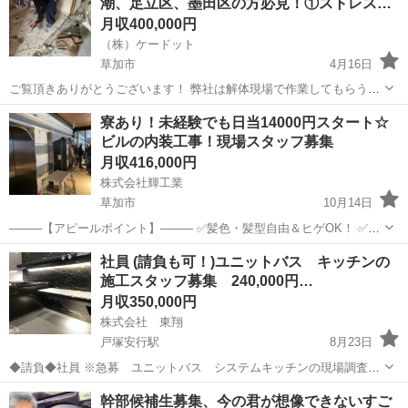
潮、足立区、墨田区の方必見！①ストレス
発…
月収400,000円
（株）ケードット
草加市
4月16日
ご覧頂きありがとうございます！ 弊社は解体現場で作業してもらう方
を募集しています！ スキル、年齢、経験は問いません。 未経験者大歓
埼玉
草加市
内装職人
建設現場
寮あり！未経験でも日当14000円スタート☆
迎！ ブランクがあって…という方も歓迎！ ＼解体現場っ
ビルの内装工事！現場スタッフ募集
て何...
月収416,000円
株式会社輝工業
草加市
10月14日
────【アピールポイント】──── ✅髪色・髪型自由＆ヒゲOK！ ✅メ
リハリある職場です └仕事中は真剣！休憩中はリラックス！ ✅充実し
埼玉
草加市
内装職人
未経験
社員 (請負も可！)ユニットバス キッチンの
た待遇や制度も魅力◎ ✅都内メインの関東エリアでのお仕事♪ ✅直行
施工スタッフ募集 240,000円…
直帰が基...
月収350,000円
株式会社 東翔
戸塚安行駅
8月23日
◆請負◆社員 ※急募 ユニットバス システムキッチンの現場調査員
募集 「経験者又は似たような仕事に携わっていた方」 (設置前に下
埼玉
草加市
戸塚安行駅
内装職人
ユニットバス
幹部候補生募集、今の君が想像できないすご
見に行く仕事です。) ※組立者 TOTO LIXILのユニットバス、各メー