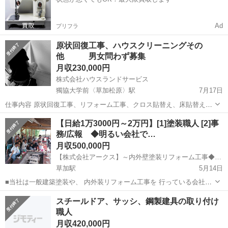
見...
Ad
プリフラ
原状回復工事、ハウスクリーニングその
他 男女問わず募集
月収230,000円
株式会社ハウスランドサービス
獨協大学前〈草加松原〉駅
7月17日
仕事内容 原状回復工事、リフォーム工事、クロス貼替え、床貼替え、
在宅・空室クリーニング 風呂釜（追い焚き配管）洗浄、ビルメンテナ
埼玉
草加市
獨協大学前〈草加松原〉駅
内装職人
【日給1万3000円～2万円】[1]塗装職人 [2]事
ンス（ガラス清掃、床清掃） 浴室再生塗装 ＊未経験者歓迎。初心者の
務/広報 ◆明るい会社で…
方でも出来る事から...
月収500,000円
【株式会社アークス】～内外壁塗装リフォーム工事◆塗装◆コーキング～
草加駅
5月14日
■当社は一般建築塗装や、 内外装リフォーム工事を 行っている会社で
す。 今回、事業拡大につきスタッフ募集！ 年齢不問👷 20～30代の幅
埼玉
草加市
草加駅
内装職人
職人
スチールドア、サッシ、鋼製建具の取り付け
広いスタッフが活躍中！ [1]塗装職人 日給1万3000円～2万...
職人
月収420,000円