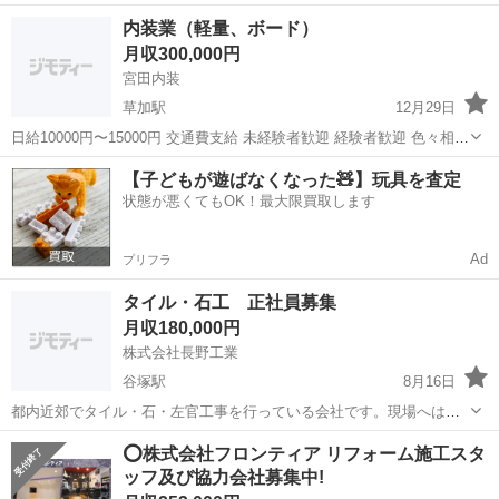
ト、マンション、ショールーム等。 未経験者 大歓迎！ 経験者 更に大
埼玉
草加市
獨協大学前〈草加松原〉駅
内装職人
内装業（軽量、ボード）
歓迎！ 小さな小さな会社ですが、 仕事 たくさんあります(断るほどに
給料
月収300,000円
😅) 年齢層は...
宮田内装
草加駅
12月29日
日給10000円〜15000円 交通費支給 未経験者歓迎 経験者歓迎 色々相談
にのりますのでお気軽にご連絡下さい！ やる気があれば給料は、無限
埼玉
草加市
草加駅
内装職人
給料
【子どもが遊ばなくなった🧸】玩具を査定
大に上がります！
状態が悪くてもOK！最大限買取します
Ad
プリフラ
タイル・石工 正社員募集
月収180,000円
株式会社長野工業
谷塚駅
8月16日
都内近郊でタイル・石・左官工事を行っている会社です。現場へは社
用車の乗合及び直行直帰していただけます。 初心者の方でも親切丁寧
埼玉
草加市
谷塚駅
内装職人
石工
⭕株式会社フロンティア リフォーム施工スタ
に指導しますので、安心してご応募下さい。 日給月給制８．０００円
ッフ及び協力会社募集中!
～１７．０００円 各種手当有...