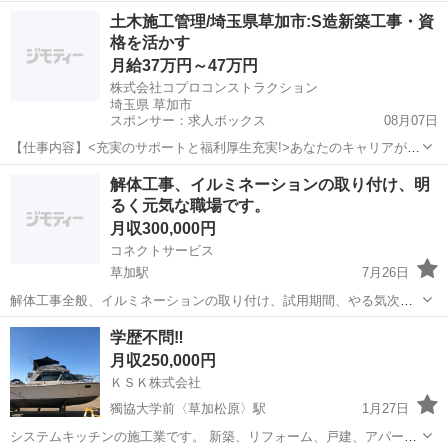
どうぞ‼︎ 定員になり次第打ち切らせていただきます。 お給料日にお礼
埼玉
草加市
新田駅
内装職人
土木施工管理/埼玉県草加市:S造新築工事・資
を言うのではなく 「お礼を言われる」のが当たり前‼︎ 主に高級マンシ
格を活かす
ョンの壁紙や床...
月給37万円～47万円
株式会社コプロコンストラクション
埼玉県 草加市
スポンサー：求人ボックス
08月07日
【仕事内容】<充実のサポートと福利厚生充実!>あなたのキャリアが活
かせるお仕事 大手で安心して働ける環境です 40代・50代・60代の方
正社員
解体工事、イルミネーションの取り付け、明
が活躍されています <募集要項> <職種> 土木施工管理/埼玉県草加市:S
るく元気な職場です。
造新築工事・資格を活...
月収300,000円
コネクトサービス
草加駅
7月26日
解体工事全般、イルミネーションの取り付け、試用期間、やる気次第
です。休憩時間、10時～、12時～、15時～、休日、基本、日曜日、旗
埼玉
草加市
草加駅
内装職人
学歴不問‼️
日、費用、特に掛かり。
月収250,000円
ＫＳＫ株式会社
獨協大学前〈草加松原〉駅
1月27日
システムキッチンの施工業です。 新築、リフォーム、戸建、アパー