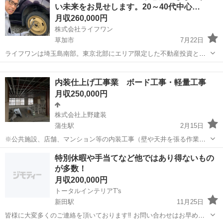
い未来をお見せします。20～40代中心…
カ...
月収260,000円
株式会社ライフワン
草加市
7月22日
ライフワンは埼玉島南部。東京北部にエリア限定した不動産投資と賃
貸管理の会社です。車・バイクいじりが好きなあなたへ。次は“建物や
埼玉
草加市
内装職人
事務所
室内”をプロとしてカスタムしませんか？」 02年後 営繕工事で一人前
内装仕上げ工事業 ボード工事・軽量工事
に。 仕事に自信が持...
月収250,000円
株式会社上野建装
蒲生駅
2月15日
※公共施設、店舗、マンション等の内装工事（壁や天井を張る作業）
をする仕事です 基本的には屋内での作業なので、天候に左右される事
埼玉
草加市
蒲生駅
内装職人
LGS
特別休暇や手当てなど他ではあり得ないもの
も無く、 仕事量も収入も安定して安心して働けます。 やる気のあ
が多数！
る方・手に職を付けたい...
月収200,000円
トータルインテリアT's
新田駅
11月25日
皆様に大変多くのご連絡を頂いております‼︎ お問い合わせはお早めに