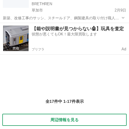
BRETHREN
草加市
2月9日
新築、改修工事のサッシ、スチールドア、鋼製建具の取り付け職人を
募集しています。 未経験の方も大歓迎です。経験者は優遇します。 未
埼玉
草加市
内装職人
建具
【箱や説明書が見つからない🤖】玩具を査定
経験者日給11000円 経験者日給13000円～応相談 職長/現場を任せられ
状態が悪くてもOK！最大限買取します
る方...
Ad
プリフラ
全17件中 1-17件表示
周辺情報を見る