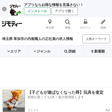
アプリならお得な情報を見逃さない！
インストール
アプリで開く
埼玉県
検索
ログイン
投稿
埼玉県 草加市の内装職人の正社員の求人情報
人気キーワード
エリア
ジャンル
詳細
新着順
【子どもが遊ばなくなった🧸】玩具を査定
状態が悪くてもOK！最大限買取します
Ad
プリフラ