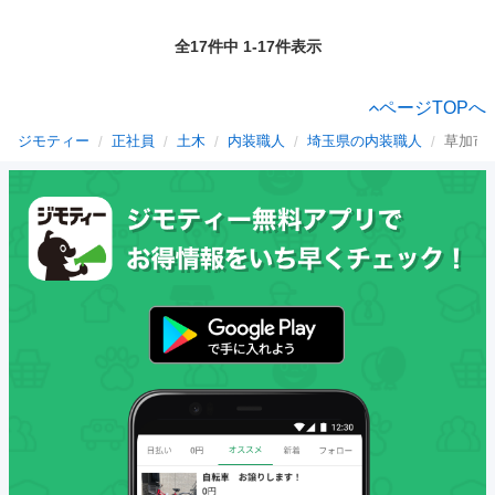
全17件中 1-17件表示
ページTOPへ
ジモティー
正社員
土木
内装職人
埼玉県の内装職人
草加市