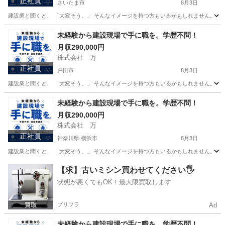
正社員
さいたま市
8月3日
建設業と聞くと、 「大変そう。」 そんなイメージを持つ方もいるかもしれません。 で
埼玉
さいたま市
その他
未経験
未経験から建設現場で手に職を。学歴不問！
月収290,000円
株式会社 万
正社員
戸田市
8月3日
建設業と聞くと、 「大変そう。」 そんなイメージを持つ方もいるかもしれません。 で
埼玉
戸田市
その他
未経験
未経験から建設現場で手に職を。学歴不問！
月収290,000円
株式会社 万
正社員
神奈川県 横浜市
8月3日
建設業と聞くと、 「大変そう。」 そんなイメージを持つ方もいるかもしれません。 で
神奈川
横浜市
その他
未経験
【求】古いミシン買わせてください🖐️
状態が悪くてもOK！最大限買取します
プリフラ
Ad
未経験から建設現場で手に職を。学歴不問！