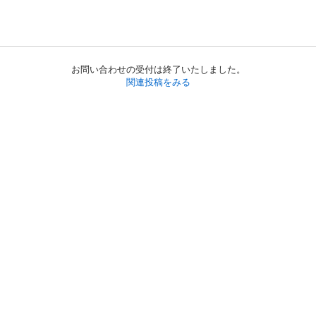
お問い合わせの受付は終了いたしました。
関連投稿をみる
初めての方へ
利用規約
プライバシーポリシー
プライバシー・ステートメント
健全化に資する運用方針
お問い合わせ
運営会社
サイトマップ
ご利用ガイド
フリーワードで探す
PC版で表示
都道府県選択
特定商取引法の表示
利用者情報の外部送信について