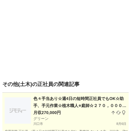
その他(土木)の正社員の関連記事
色々手当あり☆週4日の短時間正社員でもOK☆助
手、手元作業☆植木職人⭐庭師☆２７０，０００円
～５００、０００円☆休日自由！⭐女性も活躍中！
月収270,000円
グリーン
未経験でも可☆造園スタッフ☆☆庭師☆造園☆植
川口市
8月6日
木屋☆経験者優遇☆