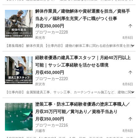
埼玉
川越市
その他
建築板金
解体作業員／建物解体や資材運搬を担当／資格手
当あり／福利厚生充実／手に職がつく仕事
月収350,000円
プロワーカー2228
和光市
8月6日
【募集職種】 解体作業員 【仕事内容】 建物の解体工事に関わる総合解体作業を担当し
埼玉
和光市
その他
経験者優遇の建具工事スタッフ｜月給40万円以上
可能｜サッシ工事経験を活かせる環境
月収450,000円
プロワーカー2220
所沢市
8月6日
【仕事内容】 金属製建具工事、サッシ工事、カーテンウォール施工など、建物に関わる
埼玉
所沢市
その他
サッシ
塗装工事・防水工事経験者優遇の塗床工事職人／
月収35万円可能／賞与あり／資格手当あり
月収350,000円
プロワーカー2216
川越市
8月6日