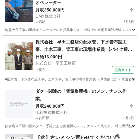
オペレーター
月収350,000円
OMY株式会社
大宮駅
8月6日
地盤改良工事の重機オペレーターの社員募集です！ 3t以上の車両系建設機械（バックホ
埼玉
さいたま市
大宮駅
土木
埼玉
上尾市
東大宮駅
株式会社 早田工務店の配水管、下水管布設工
事、土木工事、管工事の現場作業員 【バイク通勤
土木
重機
OK】
日給16,000円
株式会社 早田工務店
上尾市
提携サイト
■配水管、下水管布設工事、土木工事、管工事の現場作業員 ＜具体的には＞ 水道管や
埼玉
上尾市
施工管理
ダクト関連の「電気集塵機」のメンテナンス作
業。
月収240,000円
明和技建株式会社
東行田駅
8月6日
飲食店や工場の排気ダクト系統にある集塵機のメンテナンス作業です。 特に専門技術がなく
埼玉
行田市
東行田駅
その他
【求】古いミシン買わせてください🖐️