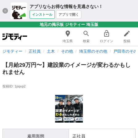
アプリならお得な情報を見逃さない！
インストール
アプリで開く
地元の掲示板 ジモティー 埼玉版
埼玉県
検索
ログイン
投稿
ジモティー
正社員
土木
その他
埼玉県のその他
戸田市のその
【月給29万円〜】建設業のイメージが変わるかもし
れません
投稿ID: 1pqxp2
雇用形態
正社員