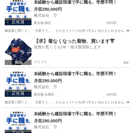
未経験から建設現場で手に職を。学歴不問！
月収290,000円
株式会社 万
正社員
東京都 港区
8月3日
建設業と聞くと、 「大変そう。」 そんなイメージを持つ方もいるかもしれません。 で
東京
港区
その他
【求】着なくなった着物、買います👘
状態が悪くてもOK！最大限買取します
プリフラ
Ad
未経験から建設現場で手に職を。学歴不問！
月収290,000円
株式会社 万
正社員
東京都 台東区
8月3日
建設業と聞くと、 「大変そう。」 そんなイメージを持つ方もいるかもしれません。 で
東京
台東区
その他
未経験
未経験から建設現場で手に職を。学歴不問！
月収290,000円
株式会社 万