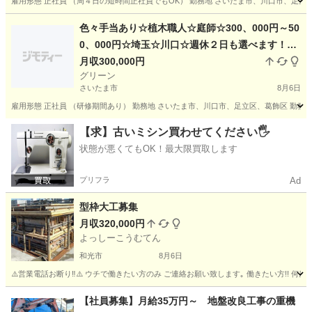
雇用形態 正社員 （周４日の短時間正社員でもOK） 勤務地 さいたま市、川口市、足立区、
埼玉
川口市
その他
庭師
色々手当あり☆植木職人☆庭師☆300、000円～50
0、000円☆埼玉☆川口☆週休２日も選べます！植
物好きの方必見☆庭師☆造園☆やる気さえあれば
月収300,000円
グリーン
未経験からでもOK！！女性でもOK！！やりがい
さいたま市
8月6日
あります！！
雇用形態 正社員 （研修期間あり） 勤務地 さいたま市、川口市、足立区、葛飾区 勤務時間
埼玉
さいたま市
その他
庭師
【求】古いミシン買わせてください🖐️
状態が悪くてもOK！最大限買取します
プリフラ
Ad
型枠大工募集
月収320,000円
よっしーこうむてん
和光市
8月6日
⚠️営業電話お断り‼️⚠️ ウチで働きたい方のみ ご連絡お願い致します｡ 働きたい方!! 何
埼玉
和光市
大工
型枠
【社員募集】月給35万円～ 地盤改良工事の重機