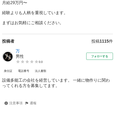
月給29万円〜

経験よりも人柄を重視しています。

投稿者
投稿
1115
件
万
男性
フォローする
0.0
身分証
電話番号
法人書類
設備多能工の会社を経営しています。 一緒に物作りに関わ
ってくれる方を募集してます。
注意事項
通報