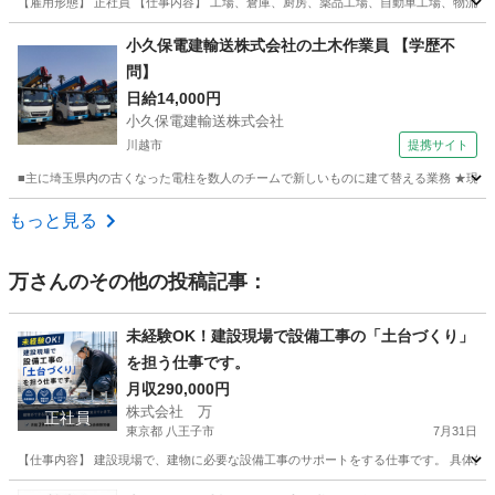
【雇用形態】 正社員 【仕事内容】 工場、倉庫、厨房、薬品工場、自動車工場、物流倉
埼玉
川越市
その他
小久保電建輸送株式会社の土木作業員 【学歴不
問】
日給14,000円
小久保電建輸送株式会社
川越市
提携サイト
■主に埼玉県内の古くなった電柱を数人のチームで新しいものに建て替える業務 ★現場は、埼玉
埼玉
川越市
施工管理
もっと見る
万
さんのその他の投稿記事：
未経験OK！建設現場で設備工事の「土台づくり」
を担う仕事です。
月収290,000円
株式会社 万
正社員
東京都 八王子市
7月31日
【仕事内容】 建設現場で、建物に必要な設備工事のサポートをする仕事です。 具体的には
東京
八王子市
その他