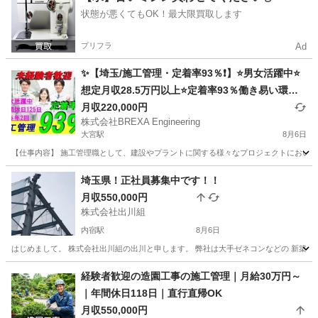
状態が悪くてもOK！最大限買取します
プリフラ
Ad
✨【埼玉/施工管理・定着率93％❗】⭐男女活躍中⭐
想定月収28.5万円以上⭐定着率93％働き易い環境
🎶／未経験者積極採用◎選考１回⭐未経験者でも安
月収220,000円
株式会社BREXA Engineering
心サポート🔰/国家資格が取得できる‼️
大宮駅
8月6日
【仕事内容】 施工管理職として、建設やプラントに関する様々なプロジェクトにおいて
埼玉
さいたま市
大宮駅
施工管理
埼玉県！正社員募集中です！！
月収550,000円
株式会社出川組
内宿駅
8月6日
はじめまして。 株式会社出川組の出川と申します。 弊社は大手ゼネコンなどの 新築工事
埼玉
桶川市
内宿駅
鳶職
協力会社
経験者歓迎の造園工事の施工管理｜月給30万円～
｜年間休日118日｜直行直帰OK
月収550,000円