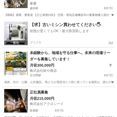
奉重
越谷駅
8月7日
【職種】鳶職・重量鳶 【主な業務内容】 空調・電気設備機器等の重量物搬入据付、解体、
埼玉
越谷市
越谷駅
鳶職
未経験
【求】古いミシン買わせてください🖐️
状態が悪くてもOK！最大限買取します
プリフラ
Ad
未経験から、地域を守る仕事へ。未来の現場リー
ダーを募集しています！
月収300,000円
株式会社鈴や商店
北与野駅
8月7日
道路、河川、公園、公共施設。 私たちが普段当たり前に使っている場所は、誰かがきれ
埼玉
さいたま市
北与野駅
その他
正社員募集
月収215,000円
株式会社アクロシード
新座駅
8月7日