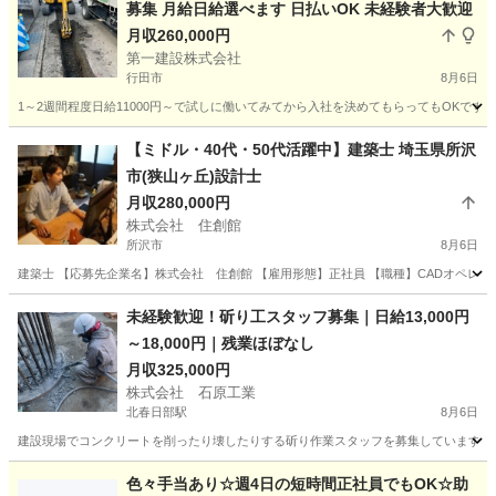
募集 月給日給選べます 日払いOK 未経験者大歓迎
月収260,000円
第一建設株式会社
行田市
8月6日
1～2週間程度日給11000円～で試しに働いてみてから入社を決めてもらってもOKです
埼玉
行田市
その他
業務
【ミドル・40代・50代活躍中】建築士 埼玉県所沢
市(狭山ヶ丘)設計士
月収280,000円
株式会社 住創館
所沢市
8月6日
建築士 【応募先企業名】株式会社 住創館 【雇用形態】正社員 【職種】CADオペレー
埼玉
所沢市
CAD
業務
未経験歓迎！斫り工スタッフ募集｜日給13,000円
～18,000円｜残業ほぼなし
月収325,000円
株式会社 石原工業
北春日部駅
8月6日
建設現場でコンクリートを削ったり壊したりする斫り作業スタッフを募集しています。 
埼玉
春日部市
北春日部駅
その他
色々手当あり☆週4日の短時間正社員でもOK☆助