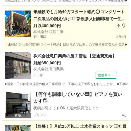
現在活躍しているスタッフの中にも、未経験からスタートしたメンバーが多数在籍してい
埼玉
新座市
新座駅
鳶職
未経験でも月給40万スタート確約️⭕️コンクリート
二次製品の据え付け工‼️新規参入困難職種で一生困
らない技術を取得✨募集場所🏢埼玉県久喜市(本社)
月収400,000円
株式会社武蔵工業
🏮茨城県つくば市(倉庫)🍠
新白岡駅
8月6日
【未経験でも月給40万円スタート確約】日給月給では無いので毎月安定収入💰 公共工事
埼玉
久喜市
新白岡駅
大工
未経験
株式会社滝口興業の施工管理 【交通費支給】
月給350,000円
株式会社滝口興業
川口市
提携サイト
■関東一円の住宅や施設の解体工事現場で、工事の施工管理をお任せします。 ■工事の品質
埼玉
川口市
鳶職
【何年も調律していない🎹】ピアノを買い
ます🖐️
状態が悪くてもOK！最大限買取します
プリフラ
Ad
【急募！】月給25万以上 土木作業スタッフ 正社員