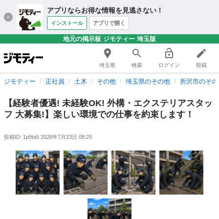
アプリならお得な情報を見逃さない！
インストール
アプリで開く
地元の掲示板 ジモティー 埼玉版
埼玉県
検索
ログイン
投稿
ジモティー
正社員
土木
その他
埼玉県のその他
所沢市のその
【経験者優遇! 未経験OK! 外構・エクステリアスタッ
フ 大募集!】楽しい環境での仕事を約束します！
投稿ID: 1p9ta5
2026年7月23日 08:25