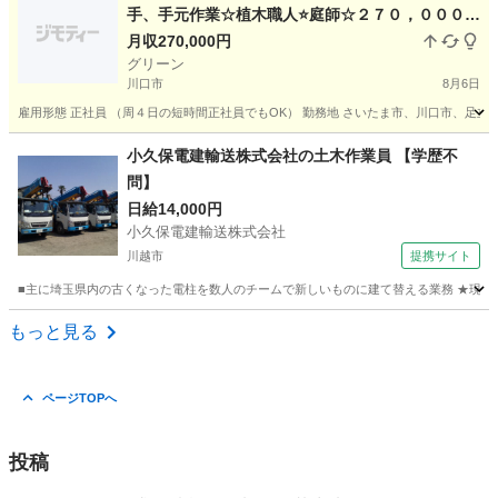
手、手元作業☆植木職人⭐庭師☆２７０，０００円
～５００、０００円☆休日自由！⭐女性も活躍中！
月収270,000円
グリーン
未経験でも可☆造園スタッフ☆☆庭師☆造園☆植
川口市
8月6日
木屋☆経験者優遇☆
雇用形態 正社員 （周４日の短時間正社員でもOK） 勤務地 さいたま市、川口市、足立区、
埼玉
川口市
その他
庭師
小久保電建輸送株式会社の土木作業員 【学歴不
問】
日給14,000円
小久保電建輸送株式会社
川越市
提携サイト
■主に埼玉県内の古くなった電柱を数人のチームで新しいものに建て替える業務 ★現場は、埼玉
埼玉
川越市
施工管理
もっと見る
ページTOPへ
投稿