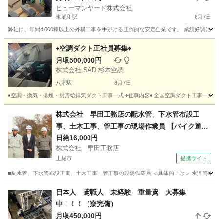
ヒューマンヤード株式会社
東浦和駅
8月7日
弊社は、年間4,000棟以上の外構工事を手がける圧倒的な安定企業です。 業績好調に
埼玉
川口市
東浦和駅
その他
♦空調ダクト正社員募集♦
月収500,000円
株式会社 SAD 杉本空調
八潮駅
8月7日
♦空調・換気・排煙・厨房給排気ダクト工事一式 ♦仕事内容♦ 全国空調ダクト工事一式。
埼玉
三郷市
八潮駅
その他
ダクト
株式会社 早田工務店の配水管、下水管布設工
事、土木工事、管工事の現場作業員 【バイク通勤
OK】
日給16,000円
株式会社 早田工務店
上尾市
提携サイト
■配水管、下水管布設工事、土木工事、管工事の現場作業員 ＜具体的には＞ 水道管や
埼玉
上尾市
施工管理
日本人 鳶職人 未経験 重量鳶 大募集
中！！！（寮完備）
月収450,000円