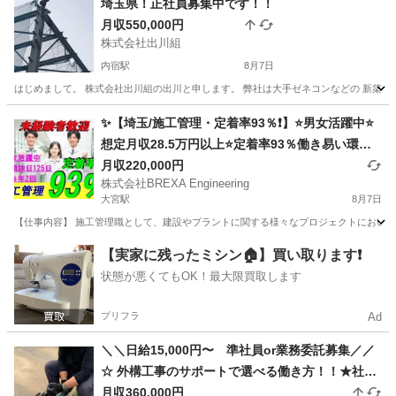
埼玉県！正社員募集中です！！
月収550,000円
株式会社出川組
内宿駅
8月7日
はじめまして。 株式会社出川組の出川と申します。 弊社は大手ゼネコンなどの 新築工事
埼玉
桶川市
内宿駅
鳶職
協力会社
✨【埼玉/施工管理・定着率93％❗】⭐男女活躍中⭐
想定月収28.5万円以上⭐定着率93％働き易い環境
🎶／未経験者積極採用◎選考１回⭐未経験者でも安
月収220,000円
株式会社BREXA Engineering
心サポート🔰/国家資格が取得できる‼️
大宮駅
8月7日
【仕事内容】 施工管理職として、建設やプラントに関する様々なプロジェクトにおいて
埼玉
さいたま市
大宮駅
施工管理
【実家に残ったミシン🏠】買い取ります❗️
状態が悪くてもOK！最大限買取します
プリフラ
Ad
＼＼日給15,000円〜 準社員or業務委託募集／／
☆ 外構工事のサポートで選べる働き方！！★社用
車貸与ｘガソリン代支給
月収360,000円