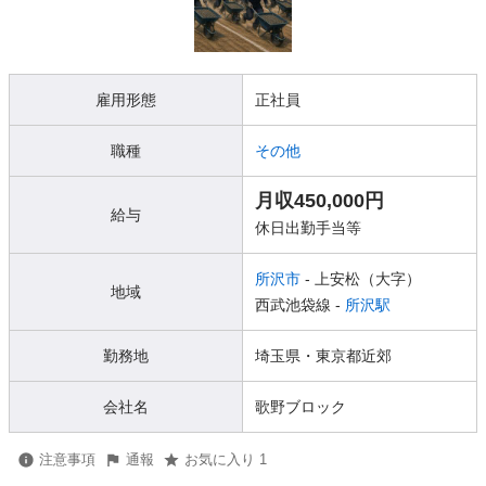
雇用形態
正社員
職種
その他
月収450,000円
給与
休日出勤手当等
所沢市
- 上安松（大字）
地域
西武池袋線 -
所沢駅
勤務地
埼玉県・東京都近郊
会社名
歌野ブロック
注意事項
通報
お気に入り 1