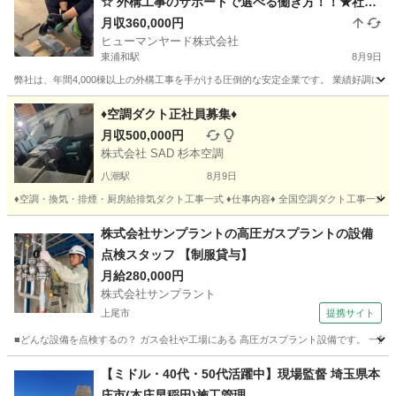
☆ 外構工事のサポートで選べる働き方！！★社用
車貸与ｘガソリン代支給
月収360,000円
ヒューマンヤード株式会社
東浦和駅
8月9日
弊社は、年間4,000棟以上の外構工事を手がける圧倒的な安定企業です。 業績好調に
埼玉
川口市
東浦和駅
その他
♦空調ダクト正社員募集♦
月収500,000円
株式会社 SAD 杉本空調
八潮駅
8月9日
♦空調・換気・排煙・厨房給排気ダクト工事一式 ♦仕事内容♦ 全国空調ダクト工事一式。
埼玉
三郷市
八潮駅
その他
ダクト
株式会社サンプラントの高圧ガスプラントの設備
点検スタッフ 【制服貸与】
月給280,000円
株式会社サンプラント
上尾市
提携サイト
■どんな設備を点検するの？ ガス会社や工場にある 高圧ガスプラント設備です。 一般家
埼玉
上尾市
施工管理
【ミドル・40代・50代活躍中】現場監督 埼玉県本
庄市(本庄早稲田)施工管理