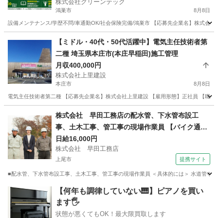
株式会社グリーンテック
鴻巣市
8月8日
設備メンテナンス/学歴不問/車通勤OK/社会保険完備/鴻巣市 【応募先企業名】株式会社
埼玉
鴻巣市
その他
社会保険
【ミドル・40代・50代活躍中】電気主任技術者第
二種 埼玉県本庄市(本庄早稲田)施工管理
月収400,000円
株式会社上里建設
本庄市
8月8日
電気主任技術者第二種 【応募先企業名】株式会社上里建設 【雇用形態】正社員 【職種
埼玉
本庄市
施工管理
業務
株式会社 早田工務店の配水管、下水管布設工
事、土木工事、管工事の現場作業員 【バイク通勤
OK】
日給16,000円
株式会社 早田工務店
上尾市
提携サイト
■配水管、下水管布設工事、土木工事、管工事の現場作業員 ＜具体的には＞ 水道管や
埼玉
上尾市
施工管理
【何年も調律していない🎹】ピアノを買い
ます🖐️
状態が悪くてもOK！最大限買取します