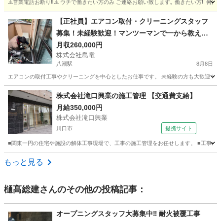
⚠️営業電話お断り‼️⚠️ ウチで働きたい方のみ ご連絡お願い致します｡ 働きたい方!! 何
埼玉
和光市
大工
型枠
【正社員】エアコン取付・クリーニングスタッフ
募集！未経験歓迎！マンツーマンで一から教えま
す！
月収260,000円
株式会社島電
八潮駅
8月8日
エアコンの取付工事やクリーニングを中心としたお仕事です。 未経験の方も大歓迎！最
埼玉
八潮市
八潮駅
その他
株式会社滝口興業の施工管理 【交通費支給】
月給350,000円
株式会社滝口興業
川口市
提携サイト
■関東一円の住宅や施設の解体工事現場で、工事の施工管理をお任せします。 ■工事の品質
埼玉
川口市
鳶職
もっと見る
樋髙総建
さんのその他の投稿記事：
オープニングスタッフ大募集中‼︎ 耐火被覆工事