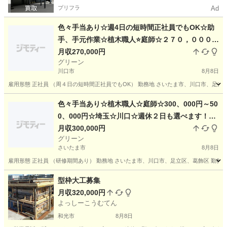
プリフラ
Ad
色々手当あり☆週4日の短時間正社員でもOK☆助
手、手元作業☆植木職人⭐庭師☆２７０，０００円
～５００、０００円☆休日自由！⭐女性も活躍中！
月収270,000円
グリーン
未経験でも可☆造園スタッフ☆☆庭師☆造園☆植
川口市
8月8日
木屋☆経験者優遇☆
雇用形態 正社員 （周４日の短時間正社員でもOK） 勤務地 さいたま市、川口市、足立区、
埼玉
川口市
その他
庭師
色々手当あり☆植木職人☆庭師☆300、000円～50
0、000円☆埼玉☆川口☆週休２日も選べます！植
物好きの方必見☆庭師☆造園☆やる気さえあれば
月収300,000円
グリーン
未経験からでもOK！！女性でもOK！！やりがい
さいたま市
8月8日
あります！！
雇用形態 正社員 （研修期間あり） 勤務地 さいたま市、川口市、足立区、葛飾区 勤務時間
埼玉
さいたま市
その他
庭師
型枠大工募集
月収320,000円
よっしーこうむてん
和光市
8月8日