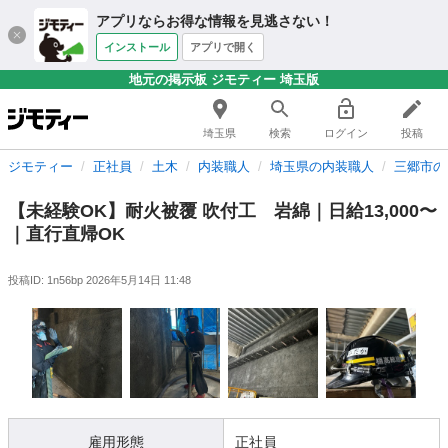
アプリならお得な情報を見逃さない！
インストール
アプリで開く
地元の掲示板 ジモティー 埼玉版
埼玉県
検索
ログイン
投稿
ジモティー
正社員
土木
内装職人
埼玉県の内装職人
三郷市の
【未経験OK】耐火被覆 吹付工 岩綿｜日給13,000〜
｜直行直帰OK
投稿ID: 1n56bp
2026年5月14日 11:48
雇用形態
正社員