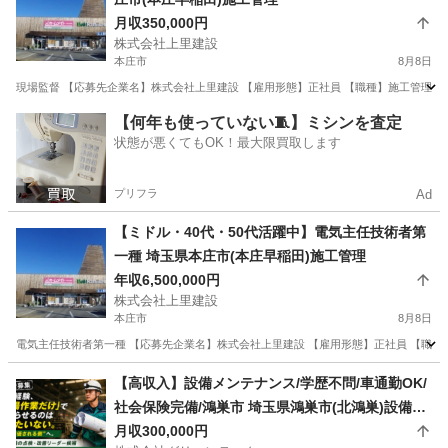
月収350,000円
株式会社上里建設
本庄市
8月8日
現場監督 【応募先企業名】株式会社上里建設 【雇用形態】正社員 【職種】施工管理関連
埼玉
本庄市
施工管理
業務
【何年も使っていない🧵】ミシンを査定
状態が悪くてもOK！最大限買取します
プリフラ
Ad
【ミドル・40代・50代活躍中】電気主任技術者第
一種 埼玉県本庄市(本庄早稲田)施工管理
年収6,500,000円
株式会社上里建設
本庄市
8月8日
電気主任技術者第一種 【応募先企業名】株式会社上里建設 【雇用形態】正社員 【職種
埼玉
本庄市
施工管理
業務
【高収入】設備メンテナンス/学歴不問/車通勤OK/
社会保険完備/鴻巣市 埼玉県鴻巣市(北鴻巣)設備管
理
月収300,000円