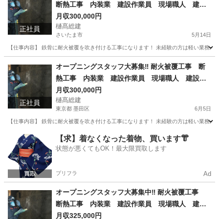
断熱工事 内装業 建設作業員 現場職人 建設
職人 岩綿 ロックウール
月収300,000円
樋髙総建
正社員
さいたま市
5月14日
【仕事内容】 鉄骨に耐火被覆を吹き付ける工事になります！ 未経験の方は軽い業務から
埼玉
さいたま市
内装職人
職人
オープニングスタッフ大募集‼︎ 耐火被覆工事 断
熱工事 内装業 建設作業員 現場職人 建設職
人
月収300,000円
樋髙総建
正社員
東京都 墨田区
6月5日
【仕事内容】 鉄骨に耐火被覆を吹き付ける工事になります！ 未経験の方は軽い業務から
東京
墨田区
内装職人
東京
千代田区
内装職人
職人
【求】着なくなった着物、買います👘
状態が悪くてもOK！最大限買取します
プリフラ
Ad
オープニングスタッフ大募集中‼︎ 耐火被覆工事
断熱工事 内装業 建設作業員 現場職人 建設
職人 岩綿 ロックウール
月収325,000円