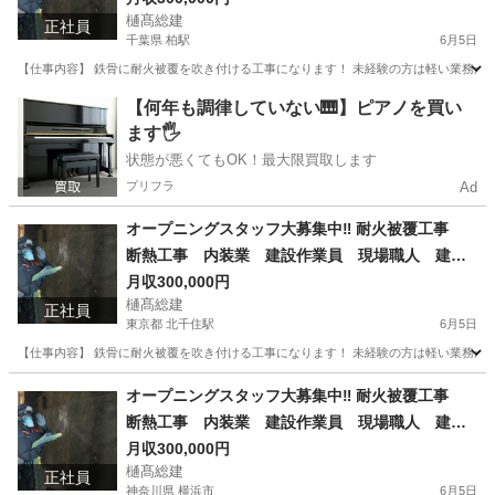
樋髙総建
正社員
千葉県 柏駅
6月5日
【仕事内容】 鉄骨に耐火被覆を吹き付ける工事になります！ 未経験の方は軽い業務から
千葉
柏市
柏駅
内装職人
埼玉
吉川市
吉川駅
【何年も調律していない🎹】ピアノを買い
ます🖐️
内装職人
職人
状態が悪くてもOK！最大限買取します
プリフラ
Ad
オープニングスタッフ大募集中‼︎ 耐火被覆工事
断熱工事 内装業 建設作業員 現場職人 建設
職人 岩綿 ロックウール
月収300,000円
樋髙総建
正社員
東京都 北千住駅
6月5日
【仕事内容】 鉄骨に耐火被覆を吹き付ける工事になります！ 未経験の方は軽い業務から
東京
足立区
北千住駅
内装職人
神奈川
川崎市
オープニングスタッフ大募集中‼︎ 耐火被覆工事
断熱工事 内装業 建設作業員 現場職人 建設
京急川崎駅
内装職人
職人
職人 岩綿 ロックウール
月収300,000円
樋髙総建
正社員
神奈川県 横浜市
6月5日