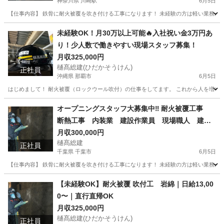
神奈川県 川崎駅
6月5日
【仕事内容】 鉄骨に耐火被覆を吹き付ける工事になります！ 未経験の方は軽い業務から
神奈川
川崎市
川崎駅
内装職人
埼玉
越谷市
未経験OK！月30万以上可能🔥入社祝い金3万円あ
り！少人数で働きやすい現場スタッフ募集！
南越谷駅
内装職人
職人
月収325,000円
樋髙総建(ひだかそうけん)
正社員
沖縄県 那覇市
6月5日
はじめまして！ 耐火被覆（ロックウール吹付）の仕事をしてます。 これから人を増やして
沖縄
那覇市
内装職人
未経験
オープニングスタッフ大募集中‼︎ 耐火被覆工事
断熱工事 内装業 建設作業員 現場職人 建設
職人 岩綿 ロックウール
月収300,000円
樋髙総建
正社員
千葉県 千葉市
6月5日
【仕事内容】 鉄骨に耐火被覆を吹き付ける工事になります！ 未経験の方は軽い業務から
千葉
千葉市
内装職人
職人
【未経験OK】耐火被覆 吹付工 岩綿｜日給13,00
0〜｜直行直帰OK
月収325,000円
樋髙総建(ひだかそうけん)
正社員