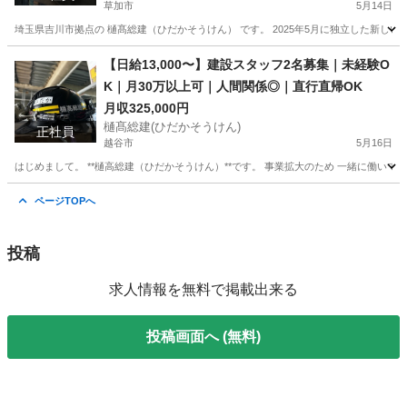
草加市
5月14日
埼玉県吉川市拠点の 樋髙総建（ひだかそうけん） です。 2025年5月に独立した新しい
埼玉
草加市
内装職人
未経験
【日給13,000〜】建設スタッフ2名募集｜未経験O
K｜月30万以上可｜人間関係◎｜直行直帰OK
月収325,000円
樋髙総建(ひだかそうけん)
正社員
越谷市
5月16日
はじめまして。 **樋高総建（ひだかそうけん）**です。 事業拡大のため 一緒に働いて
埼玉
越谷市
内装職人
未経験
ページTOPへ
投稿
求人情報を無料で掲載出来る
投稿画面へ (無料)