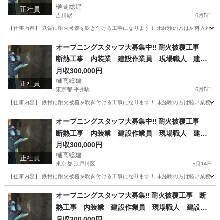
樋髙総建
正社員
吉川駅
6月5日
【仕事内容】 鉄骨に耐火被覆を吹き付ける工事になります！ 未経験の方は材料入れ、セ
埼玉
吉川市
吉川駅
内装職人
職人
オープニングスタッフ大募集中‼︎ 耐火被覆工事
断熱工事 内装業 建設作業員 現場職人 建設
職人 岩綿 ロックウール
月収300,000円
樋髙総建
正社員
東京都 平井駅
6月5日
【仕事内容】 鉄骨に耐火被覆を吹き付ける工事になります！ 未経験の方は軽い業務から
東京
江戸川区
平井駅
内装職人
東京
台東区
オープニングスタッフ大募集中‼︎ 耐火被覆工事
断熱工事 内装業 建設作業員 現場職人 建設
田原町駅
内装職人
職人
職人 岩綿 ロックウール
月収300,000円
樋髙総建
正社員
東京都 江戸川区
5月14日
【仕事内容】 鉄骨に耐火被覆を吹き付ける工事になります！ 未経験の方は軽い業務から
東京
江戸川区
内装職人
職人
オープニングスタッフ大募集‼︎ 耐火被覆工事 断
熱工事 内装業 建設作業員 現場職人 建設職
人 岩綿
月収300,000円