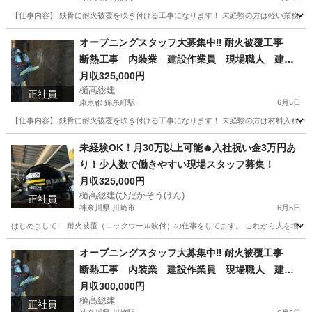
【仕事内容】 鉄骨に耐火被覆を吹き付ける工事になります！ 未経験の方は軽い業務から
神奈川
横浜市
内装職人
埼玉
吉川市
内装職人
職人
オープニングスタッフ大募集中‼︎ 耐火被覆工事
断熱工事 内装業 建設作業員 現場職人 建設
職人 岩綿 ロックウール
月収325,000円
樋髙総建
正社員
東京都 錦糸町駅
6月5日
【仕事内容】 鉄骨に耐火被覆を吹き付ける工事になります！ 未経験の方は材料入れ、セ
東京
墨田区
錦糸町駅
内装職人
職人
未経験OK！月30万以上可能🔥入社祝い金3万円あ
り！少人数で働きやすい現場スタッフ募集！
月収325,000円
樋髙総建(ひだかそうけん)
正社員
神奈川県 川崎市
6月5日
はじめまして！ 耐火被覆（ロックウール吹付）の仕事をしてます。 これから人を増やして
神奈川
川崎市
内装職人
未経験
オープニングスタッフ大募集中‼︎ 耐火被覆工事
断熱工事 内装業 建設作業員 現場職人 建設
職人 岩綿 関東
月収300,000円
樋髙総建
正社員