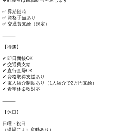
🔹経験者は前職給与考慮します

✅ 昇給随時

✅ 資格手当あり

✅ 交通費支給（規定）

⸻

【待遇】

✔ 即日面接OK

✔ 交通費支給

✔ 直行直帰OK

✔ 資格取得支援あり

✔ 友人紹介制度あり（1人紹介で2万円支給）

✔ 希望休柔軟対応

⸻

【休日】

日曜・祝日

（現場により変動あり）
