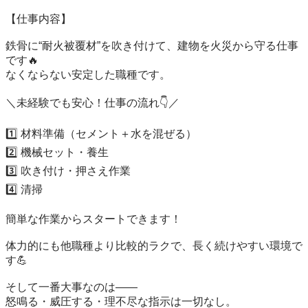
【仕事内容】

鉄骨に“耐火被覆材”を吹き付けて、建物を火災から守る仕事
です🔥

なくならない安定した職種です。

＼未経験でも安心！仕事の流れ👇／

1️⃣ 材料準備（セメント＋水を混ぜる）

2️⃣ 機械セット・養生

3️⃣ 吹き付け・押さえ作業

4️⃣ 清掃

簡単な作業からスタートできます！

体力的にも他職種より比較的ラクで、長く続けやすい環境で
す💪

そして一番大事なのは――

怒鳴る・威圧する・理不尽な指示は一切なし。
