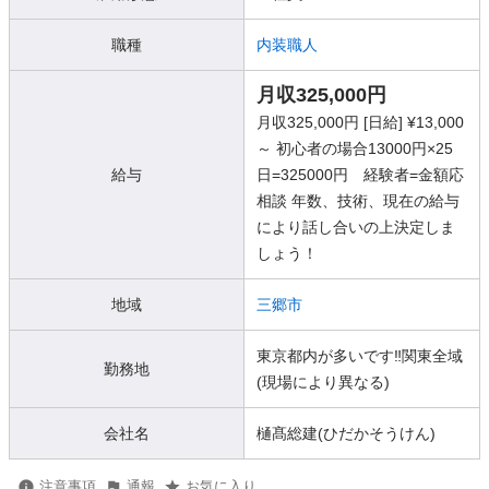
職種
内装職人
月収325,000円
月収325,000円 [日給] ¥13,000
～ 初心者の場合13000円×25
給与
日=325000円 経験者=金額応
相談 年数、技術、現在の給与
により話し合いの上決定しま
しょう！
地域
三郷市
東京都内が多いです‼️関東全域
勤務地
(現場により異なる)
会社名
樋髙総建(ひだかそうけん)
注意事項
通報
お気に入り