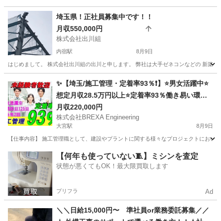
埼玉県！正社員募集中です！！
月収550,000円
株式会社出川組
内宿駅
8月9日
はじめまして。 株式会社出川組の出川と申します。 弊社は大手ゼネコンなどの 新築工事
埼玉
桶川市
内宿駅
鳶職
協力会社
✨【埼玉/施工管理・定着率93％❗】⭐男女活躍中⭐
想定月収28.5万円以上⭐定着率93％働き易い環境
🎶／未経験者積極採用◎選考１回⭐未経験者でも安
月収220,000円
株式会社BREXA Engineering
心サポート🔰/国家資格が取得できる‼️
大宮駅
8月9日
【仕事内容】 施工管理職として、建設やプラントに関する様々なプロジェクトにおいて
埼玉
さいたま市
大宮駅
施工管理
【何年も使っていない🧵】ミシンを査定
状態が悪くてもOK！最大限買取します
プリフラ
Ad
＼＼日給15,000円〜 準社員or業務委託募集／／