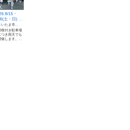
26.8/15・
16(土・日) …
さいたま市…
屋根付き駐車場
につき雨天でも
開催します。…