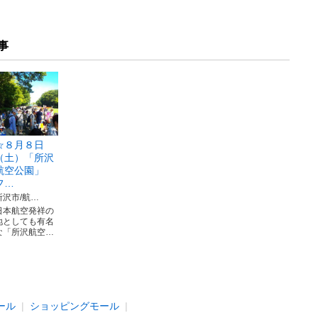
事
☆８月８日
（土）「所沢
航空公園」
フ…
所沢市/航…
日本航空発祥の
地としても有名
な「所沢航空…
ール
ショッピングモール