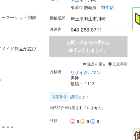
東武伊勢崎線 -
羽生駅
リーマーケット開催
開催場所
埼玉県羽生市川崎
連絡先
す
お問い合わせの受付は
ドメイド作品が並び
終了いたしました。
違反を報告
注意事項
投稿者
リサイクルマン
男性
い
投稿： 1113
電話番号
認証とは
自己紹介が設定されていません。
評価
0
0
0
＝＝＝＝