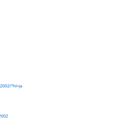
2002/?hl=ja
2002