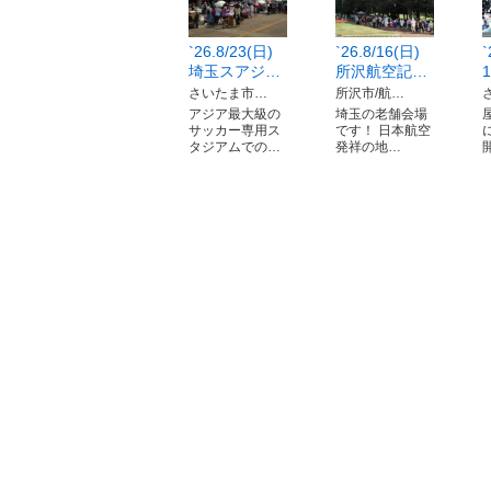
`26.8/23(日)
`26.8/16(日)
`
埼玉スアジ…
所沢航空記…
さいたま市…
所沢市/航…
アジア最大級の
埼玉の老舗会場
サッカー専用ス
です！ 日本航空
タジアムでの…
発祥の地…