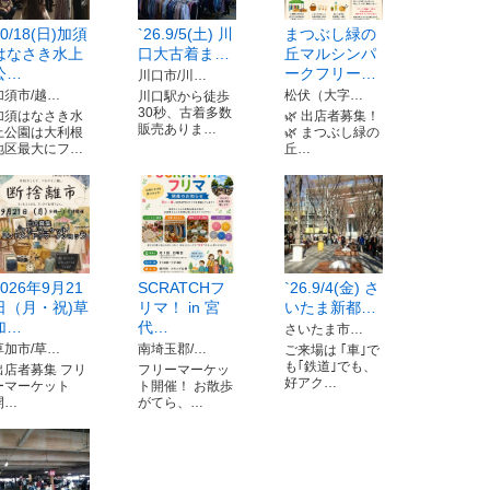
10/18(日)加須
`26.9/5(土) 川
まつぶし緑の
はなさき水上
口大古着ま…
丘マルシンパ
公…
ークフリー…
川口市/川…
加須市/越…
松伏（大字…
川口駅から徒歩
30秒、古着多数
加須はなさき水
🌿 出店者募集！
販売ありま…
上公園は大利根
🌿 まつぶし緑の
地区最大にフ…
丘…
2026年9月21
SCRATCHフ
`26.9/4(金) さ
日（月・祝)草
リマ！ in 宮
いたま新都…
加…
代…
さいたま市…
草加市/草…
南埼玉郡/…
ご来場は ｢車｣で
も｢鉄道｣でも、
出店者募集 フリ
フリーマーケッ
好アク…
ーマーケット
ト開催！ お散歩
開…
がてら、…