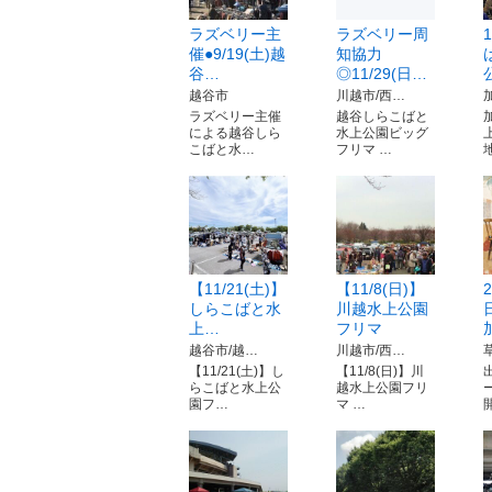
ラズベリー主
ラズベリー周
催●9/19(土)越
知協力
谷…
◎11/29(日…
越谷市
川越市/西…
ラズベリー主催
越谷しらこばと
による越谷しら
水上公園ビッグ
こばと水…
フリマ …
【11/21(土)】
【11/8(日)】
しらこばと水
川越水上公園
上…
フリマ
越谷市/越…
川越市/西…
【11/21(土)】し
【11/8(日)】川
らこばと水上公
越水上公園フリ
園フ…
マ …