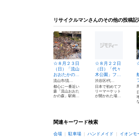
リサイクルマンさんのその他の投稿記
☆８月２３日
☆８月２２日
（日）「流山
（日）「代々
おおたかの…
木公園」フ…
流山市/流…
渋谷区/代…
都心に一番近い
日本で初めてフ
森「流山おおた
リーマーケット
かの森」駅南…
が開かれた場…
関連キーワード検索
会場
駐車場
ハンドメイド
イオンモ