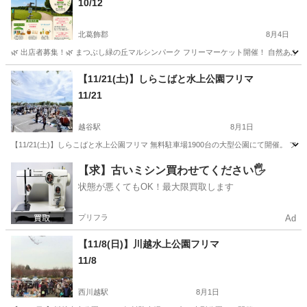
10/12
北葛飾郡
8月4日
🌿 出店者募集！🌿 まつぶし緑の丘マルシンパーク フリーマーケット開催！ 自然あふれる
埼玉
北葛飾郡
フリーマーケット
会場
【11/21(土)】しらこばと水上公園フリマ
11/21
越谷駅
8月1日
【11/21(土)】しらこばと水上公園フリマ 無料駐車場1900台の大型公園にて開催。 ファ
埼玉
越谷市
越谷駅
フリーマーケット
しらこばと水上公園
【求】古いミシン買わせてください🖐️
状態が悪くてもOK！最大限買取します
プリフラ
Ad
【11/8(日)】川越水上公園フリマ
11/8
西川越駅
8月1日