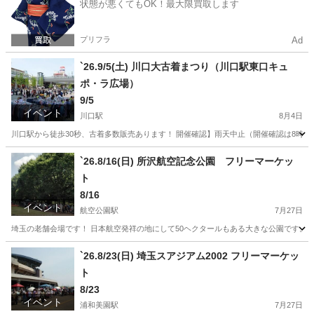
状態が悪くてもOK！最大限買取します
リサイクル運動市民の会
プリフラ
Ad
`26.9/5(土) 川口大古着まつり（川口駅東口キュ
ポ・ラ広場）
9/5
イベント
川口駅
8月4日
川口駅から徒歩30秒、古着多数販売あります！ 開催確認】雨天中止（開催確認は8時以降に埼玉本
埼玉
川口市
川口駅
フリーマーケット
古着
`26.8/16(日) 所沢航空記念公園 フリーマーケッ
ト
8/16
イベント
航空公園駅
7月27日
埼玉の老舗会場です！ 日本航空発祥の地にして50ヘクタールもある大きな公園です。 開催確認
埼玉
所沢市
航空公園駅
フリーマーケット
会場
`26.8/23(日) 埼玉スアジアム2002 フリーマーケッ
ト
8/23
イベント
浦和美園駅
7月27日