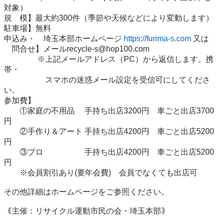
対象）

規　模】最大約300件（季節や天候などにより変動します）

駐車場】無料

申込み・　埼玉本部ホームページ 
https://furima-s.com
 又は

　問合せ】メールrecycle-s@hop100.com

　　　　 ※上記メールアドレス（PC）から返信します。携
帯・

　　　　　 スマホの迷惑メール設定を受信可にしてくださ
い。

参加費】

　　①家庭の不用品　 手持ち出店3200円　車ごと出店3700
円

　　②手作り＆アート 手持ち出店4200円　車ごと出店5200
円

　　③プロ　　　　　 手持ち出店4200円　車ごと出店5200
円

　　※会員割引あり(要年会費)　会員でなくても出店可

その他詳細はホームページをご参照ください。

｟主催：リサイクル運動市民の会・埼玉本部｠