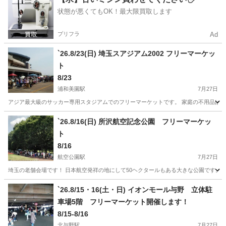
状態が悪くてもOK！最大限買取します
リサイクル運動市民の会
プリフラ
Ad
`26.8/23(日) 埼玉スアジアム2002 フリーマーケッ
ト
8/23
浦和美園駅
7月27日
アジア最大級のサッカー専用スタジアムでのフリーマーケットです。 家庭の不用品はも
埼玉
さいたま市
浦和美園駅
フリーマーケット
会場
`26.8/16(日) 所沢航空記念公園 フリーマーケッ
ト
8/16
航空公園駅
7月27日
埼玉の老舗会場です！ 日本航空発祥の地にして50ヘクタールもある大きな公園です。 開催確認
埼玉
所沢市
航空公園駅
フリーマーケット
会場
`26.8/15・16(土・日) イオンモール与野 立体駐
車場5階 フリーマーケット開催します！
8/15-8/16
北与野駅
7月27日