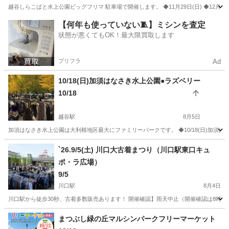
越谷しらこばと水上公園ビッグフリマ 駐車場で開催します。 ◆11月29日(日) ◆12月27日(日) 【主催
埼玉
川越市
西川越駅
フリーマーケット
フリマ
【何年も使っていない🧵】ミシンを査定
状態が悪くてもOK！最大限買取します
プリフラ
Ad
10/18(日)加須はなさき水上公園●ラズベリー
10/18
越谷駅
8月5日
加須はなさき水上公園は大利根地区最大にファミリーパークです。 ◆10/18(日)加須はな
埼玉
加須市
越谷駅
フリーマーケット
ビッグフリマ
`26.9/5(土) 川口大古着まつり（川口駅東口キュ
ポ・ラ広場）
9/5
川口駅
8月4日
川口駅から徒歩30秒、古着多数販売あります！ 開催確認】雨天中止（開催確認は8時以降に埼玉本
埼玉
川口市
川口駅
フリーマーケット
古着
まつぶし緑の丘マルシンパークフリーマーケット