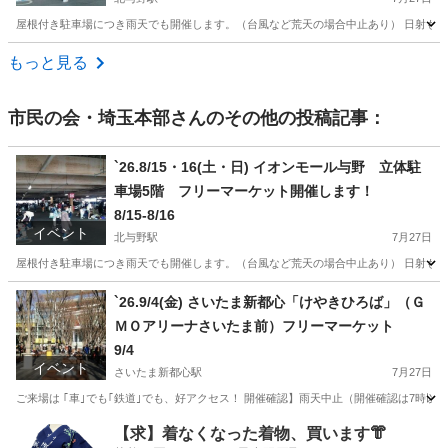
屋根付き駐車場につき雨天でも開催します。（台風など荒天の場合中止あり） 日射も気に
埼玉
さいたま市
北与野駅
フリーマーケット
立体駐車場
もっと見る
市民の会・埼玉本部
さんのその他の投稿記事：
`26.8/15・16(土・日) イオンモール与野 立体駐
車場5階 フリーマーケット開催します！
8/15-8/16
イベント
北与野駅
7月27日
屋根付き駐車場につき雨天でも開催します。（台風など荒天の場合中止あり） 日射も気に
埼玉
さいたま市
北与野駅
フリーマーケット
立体駐車場
`26.9/4(金) さいたま新都心「けやきひろば」（Ｇ
ＭＯアリーナさいたま前）フリーマーケット
9/4
イベント
さいたま新都心駅
7月27日
ご来場は ｢車｣でも｢鉄道｣でも、好アクセス！ 開催確認】雨天中止（開催確認は7時以降に埼玉
埼玉
さいたま市
さいたま新都心駅
フリーマーケット
【求】着なくなった着物、買います👘