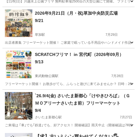
【11/8(日)】川越水上公園フリマ 無料駐車場2500台の大型公園にて開催。 ファ
埼玉
川越市
西川越駅
フリーマーケット
フリマ
2026年9月21日（月・祝)草加中央防災広場
9/21
草加駅
7月29日
出店者募集 フリーマーケット開催！ ご家庭で眠っている不用品やハンドメイド作品を、
埼玉
草加市
草加駅
フリーマーケット
ハンドメイド
SCRATCHフリマ！ in 宮代町（2026年09月）
9/13
東武動物公園駅
7月28日
フリーマーケット開催！ お散歩がてら、ふらっと遊びに来てみませんか？ 日時：2026年9月13
埼玉
南埼玉郡
東武動物公園駅
フリーマーケット
`26.9/4(金) さいたま新都心「けやきひろば」（Ｇ
ＭＯアリーナさいたま前）フリーマーケット
イベント情報
9/4
さいたま新都心駅
7月27日
ご来場は ｢車｣でも｢鉄道｣でも、好アクセス！ 開催確認】雨天中止（開催確認は7時以降に埼玉
埼玉
さいたま市
さいたま新都心駅
フリーマーケット
【求】古いミシン買わせてください🖐️