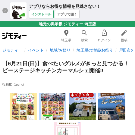
アプリならお得な情報を見逃さない！
インストール
アプリで開く
地元の掲示板 ジモティー 埼玉版
埼玉県
検索
ログイン
投稿
ジモティー
イベント
地域/お祭り
埼玉県の地域/お祭り
戸田市の
【6月21日(日)】食べたいグルメがきっと見つかる！
ビーステージキッチンカーマルシェ開催‼︎
投稿ID: 1pvnci