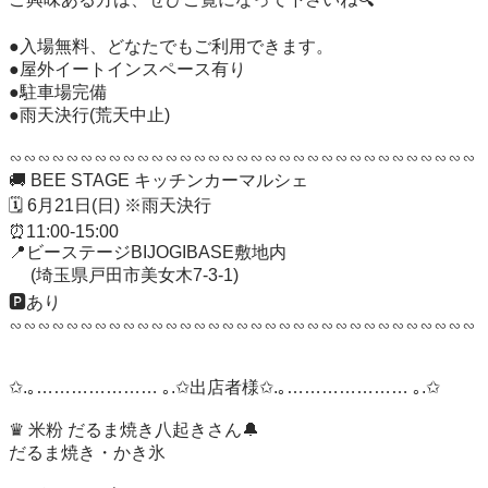
●入場無料、どなたでもご利用できます。

●屋外イートインスペース有り

●駐車場完備

●雨天決行(荒天中止)

∽∽∽∽∽∽∽∽∽∽∽∽∽∽∽∽∽∽∽∽∽∽∽∽∽∽∽∽∽∽∽∽∽

🚚 BEE STAGE キッチンカーマルシェ

🗓️ 6月21日(日) ※雨天決行

⏰11:00-15:00

📍ビーステージBIJOGIBASE敷地内

     (埼玉県戸田市美女木7-3-1)

🅿️あり

∽∽∽∽∽∽∽∽∽∽∽∽∽∽∽∽∽∽∽∽∽∽∽∽∽∽∽∽∽∽∽∽∽

✩.｡………………… ｡.✩出店者様✩.｡………………… ｡.✩

♛ 米粉 だるま焼き八起きさん🔔

だるま焼き・かき氷
