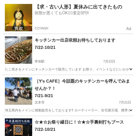
埼玉
飯能市
飯能駅
地域/お祭り
アマチュアバンド
【求・古い人形】夏休みに出てきたもの
状態が悪くてもOK🙆‍♀️査定0円‼️
COYASH
Ad
キッチンカー出店依頼お待ちしております
7/22-10/21
草加駅
7月22日
たこ焼きをメインにキッチンカーで販売しています お祭り、イベントなどにいかがでしょうか。 
埼玉
草加市
草加駅
地域/お祭り
キッチンカー
［Y's CAFE］今話題のキッチンカーを呼んでみま
せんか？！
7/21-9/21
北本市
7月21日
埼玉県内をメインに移動販売をしております‼︎ カーディーラー、住宅展示場、携帯ショ
埼玉
北本市
地域/お祭り
クレープ
☆★☆お祭り縁日に！☆★☆手裏剣打ちブース
7/22-10/21