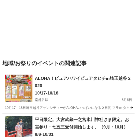
地域/お祭りのイベントの関連記事
ALOHA！ピュアハワイピュアタヒチin埼玉越谷 2
026
10/17-10/18
南越谷駅
8月8日
10月17～18日埼玉越谷アサンシティーがALOHAいっぱいになる２日間 フラor タヒチ
埼玉
越谷市
南越谷駅
地域/お祭り
ファミリー
平日限定。大宮武蔵一之宮氷川神社さま限定。お
宮参り・七五三受付開始します。（9月・10月）
8/6-10/31