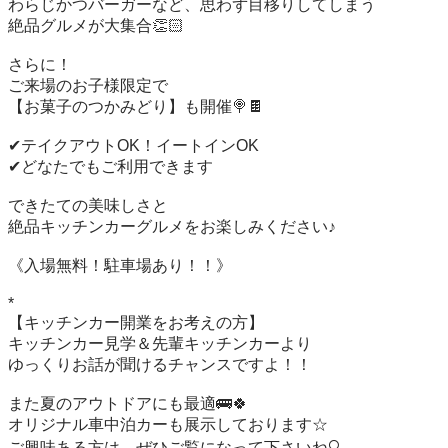
わらじかつバーガーなど、思わず目移りしてしまう

絶品グルメが大集合👏🏻

さらに！

ご来場のお子様限定で

【お菓子のつかみどり】も開催🍭🍫

✔︎テイクアウトOK！イートインOK

✔︎どなたでもご利用できます

できたての美味しさと

絶品キッチンカーグルメをお楽しみください♪

《入場無料！駐車場あり！！》

*

【キッチンカー開業をお考えの方】

キッチンカー見学＆先輩キッチンカーより

ゆっくりお話が聞けるチャンスですよ！！

また夏のアウトドアにも最適🚌🍀

オリジナル車中泊カーも展示しております☆

ご興味ある方は、ぜひご覧になって下さいね🔍
