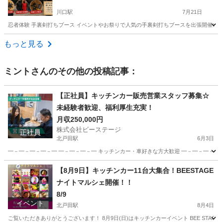
川口駅
7月21日
忍者体験 手裏剣打ちブース イベントやお祭りで人気の手裏剣打ちブースを出張開催い
埼玉
川口市
川口駅
地域/お祭り
ブース
もっと見る
ミント
さんのその他の投稿記事：
【正社員】キッチンカー販売営業スタッフ募集☆
未経験者歓迎、福利厚生充実！
月収250,000円
株式会社ビーステージ
正社員
北戸田駅
6月3日
━－━－━－━－━ ━－━－━－━ キッチンカー・車好きな方大歓迎 ━－━－━－━－━ ━－━
埼玉
戸田市
北戸田駅
販売
キッチンカー
【8月9日】キッチンカー11台大集合！BEESTAGE
ナイトマルシェ開催！！
8/9
イベント
北戸田駅
8月4日
ご覧いただきありがとうございます！ 8月9日(日)はキッチンカーイベント BEE STAG