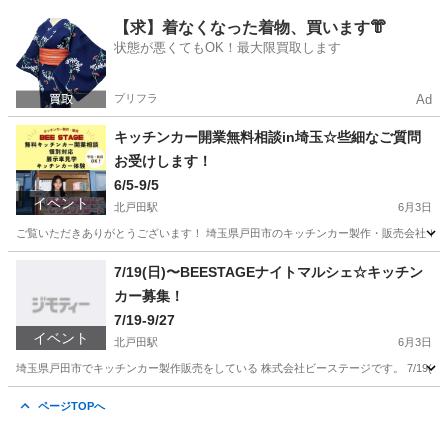
埼玉
戸田市
北戸田駅
地域/お祭り
キッチンカー
【求】着なくなった着物、買います👘
状態が悪くてもOK！最大限買取します
プリフラ
Ad
キッチンカー開業無料相談in埼玉☆些細なご質問
お受けします！
6/5-9/5
イベント
北戸田駅
6月3日
ご覧いただきありがとうございます！ 埼玉県戸田市のキッチンカー製作・販売会社 ビー
埼玉
戸田市
北戸田駅
セミナー
キッチンカー
7/19(日)〜BEESTAGEナイトマルシェ☆キッチン
カー募集！
7/19-9/27
イベント
北戸田駅
6月3日
埼玉県戸田市でキッチンカー製作販売をしている 株式会社ビーステージです。 7/19(日)より
埼玉
戸田市
北戸田駅
地域/お祭り
キッチンカー
ページTOPへ