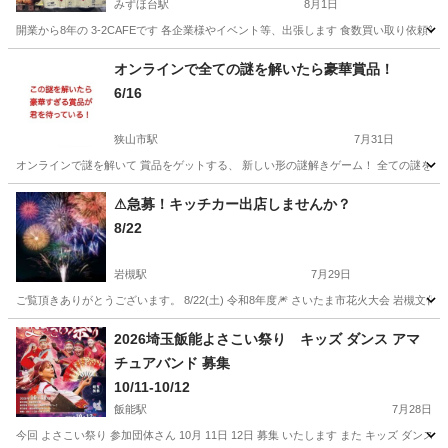
みずほ台駅
8月1日
開業から8年の 3-2CAFEです 各企業様やイベント等、出張します 食数買い取り依頼
埼玉
入間郡
みずほ台駅
地域/お祭り
キッチンカー
オンラインで全ての謎を解いたら豪華賞品！
6/16
狭山市駅
7月31日
オンラインで謎を解いて 賞品をゲットする、 新しい形の謎解きゲーム！ 全ての謎を解いた
埼玉
狭山市
狭山市駅
地域/お祭り
オンライン
⚠急募！キッチカー出店しませんか？
8/22
岩槻駅
7月29日
ご覧頂きありがとうございます。 8/22(土) 令和8年度🎆 さいたま市花火大会 岩槻文
埼玉
さいたま市
岩槻駅
地域/お祭り
会場
2026埼玉飯能よさこい祭り キッズ ダンス アマ
チュアバンド 募集
10/11-10/12
飯能駅
7月28日
今回 よさこい祭り 参加団体さん 10月 11日 12日 募集 いたします また キッズ ダン