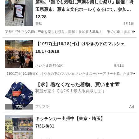
第8回『誰でも気軽に声劇を楽しむ祭り』開催！埼
玉県蕨市、蕨市立文化ホールくるるにて。参加
者、出演者、観覧、大募集！！！
12/28
蕨駅
8月3日
第8回『誰でも気軽に声劇を楽しむ祭り』開催！参加者大募集！！ 誰でも劇に参加できる時
埼玉
蕨市
蕨駅
地域/お祭り
オープンマイク
【10/17(土)10/18(日)】けやきの下のマルシェ
10/17-10/18
さいたま新都心駅
8月1日
【10/17(土)10/18(日)】けやきの下のマルシェ さいたまスーパーアリーナ脇、た
埼玉
さいたま市
さいたま新都心駅
地域/お祭り
マルシェ
【求】着なくなった着物、買います👘
状態が悪くてもOK！最大限買取します
プリフラ
Ad
キッチンカー出張中【東京・埼玉】
7/31-8/31