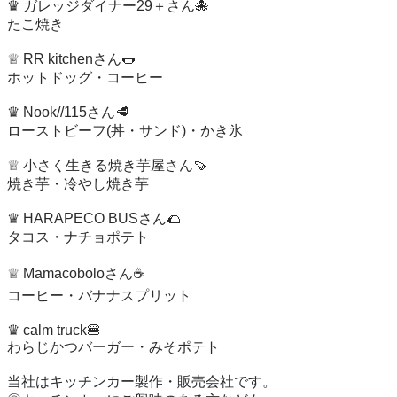
♛ ガレッジダイナー29＋さん🐙

たこ焼き

♕ RR kitchenさん🌭

ホットドッグ・コーヒー

♛ Nook//115さん🥩

ローストビーフ(丼・サンド)・かき氷

♕ 小さく生きる焼き芋屋さん🍠

焼き芋・冷やし焼き芋

♛ HARAPECO BUSさん🌮

タコス・ナチョポテト

♕ Mamacoboloさん☕️

コーヒー・バナナスプリット

♛ calm truck🍔

わらじかつバーガー・みそポテト

当社はキッチンカー製作・販売会社です。
