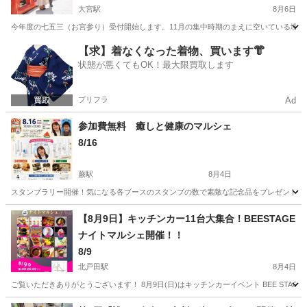
大宮駅
8月6日
今年度の七五三（お宮参り）受付開始します。11月の集中時期のまえに空いている境内で撮
埼玉
さいたま市
大宮駅
地域/お祭り
氷川神社
【求】着なくなった着物、買います👘
状態が悪くてもOK！最大限買取します
プリフラ
Ad
参加費無料 癒しと健康のマルシェ
8/16
蕨駅
8月4日
スタンプラリー開催！気になる各ブースのスタンプの数で素敵な記念品をプレゼント🎁 
埼玉
川口市
蕨駅
地域/お祭り
マルシェ
【8月9日】キッチンカー11台大集合！BEESTAGE
ナイトマルシェ開催！！
8/9
北戸田駅
8月4日
ご覧いただきありがとうございます！ 8月9日(日)はキッチンカーイベント BEE STAG
埼玉
戸田市
北戸田駅
地域/お祭り
キッチンカー