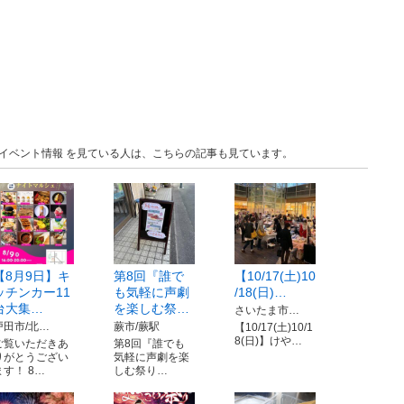
玉 イベント情報 を見ている人は、こちらの記事も見ています。
【8月9日】キ
第8回『誰で
【10/17(土)10
ッチンカー11
も気軽に声劇
/18(日)…
台大集…
を楽しむ祭…
さいたま市…
戸田市/北…
蕨市/蕨駅
【10/17(土)10/1
8(日)】けや…
ご覧いただきあ
第8回『誰でも
りがとうござい
気軽に声劇を楽
ます！ 8…
しむ祭り…