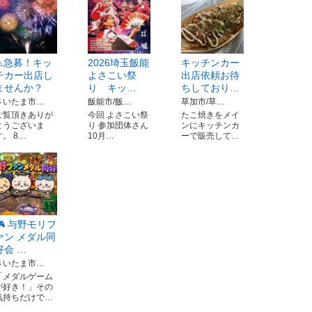
⚠急募！キッ
2026埼玉飯能
キッチンカー
チカー出店し
よさこい祭
出店依頼お待
ませんか？
り キッ…
ちしており…
さいたま市…
飯能市/飯…
草加市/草…
ご覧頂きありが
今回 よさこい祭
たこ焼きをメイ
とうございま
り 参加団体さん
ンにキッチンカ
す。 8…
10月…
ーで販売して…
🎮 与野モリフ
ァン メダル同
好会 …
さいたま市…
「メダルゲーム
が好き！」その
気持ちだけで…