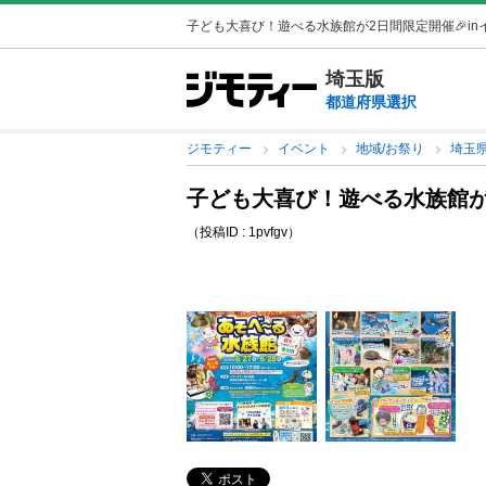
子ども大喜び！遊べる水族館が2日間限定開催🎉i
埼玉版
都道府県選択
ジモティー
イベント
地域/お祭り
埼玉
子ども大喜び！遊べる水族館が
（投稿ID : 1pvfgv）