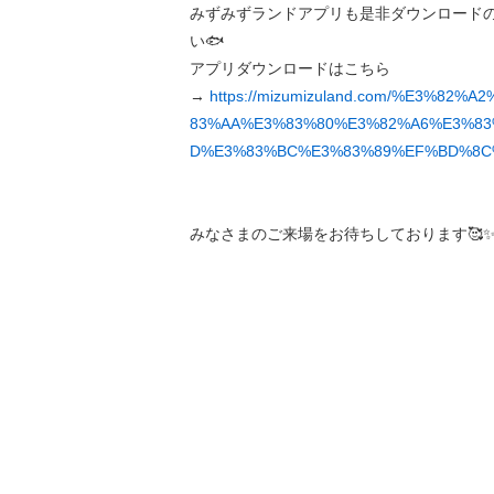
みずみずランドアプリも是非ダウンロード
い🐟
アプリダウンロードはこちら
→
https://mizumizuland.com/%E3%82%
83%AA%E3%83%80%E3%82%A6%E3%8
D%E3%83%BC%E3%83%89%EF%BD%8C
みなさまのご来場をお待ちしております🥰