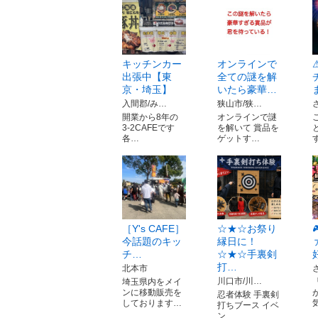
キッチンカー
オンラインで
出張中【東
全ての謎を解
京・埼玉】
いたら豪華…
入間郡/み…
狭山市/狭…
開業から8年の
オンラインで謎
3-2CAFEです
を解いて 賞品を
各…
ゲットす…
［Y's CAFE］
☆★☆お祭り
今話題のキッ
縁日に！
チ…
☆★☆手裏剣
打…
北本市
川口市/川…
埼玉県内をメイ
ンに移動販売を
忍者体験 手裏剣
しております…
打ちブース イベ
ン…