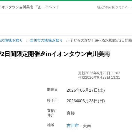
nイオンタウン吉川美南
「あ... イベント
地元の掲示板 ジモティー
県の地域/お祭り
吉川市の地域/お祭り
子ども大喜び！遊べる水族館が2日間限
2日間限定開催🎉inイオンタウン吉川美南
更新2026年6月29日 11:03
作成2026年6月28日 13:31
開催日
2026年06月27日(土)
終了日
2026年06月28日(日)
直接/
直接
仲介
地域
吉川市
-
美南