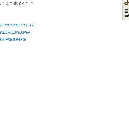
のうえご来場くださ
A2%E3%83%97%E3%
3%B3%E3%83%A
%EF%BD%90/
✨