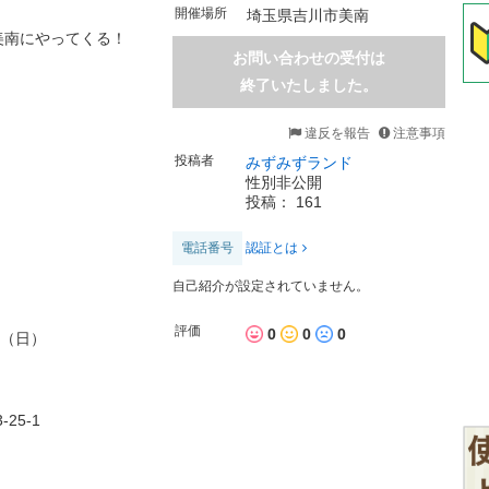
開催場所
埼玉県吉川市美南
美南にやってくる！
お問い合わせの受付は
終了いたしました。
違反を報告
注意事項
投稿者
みずみずランド
性別非公開
投稿： 161
電話番号
認証とは
自己紹介が設定されていません。
評価
0
0
0
日（日）
25-1