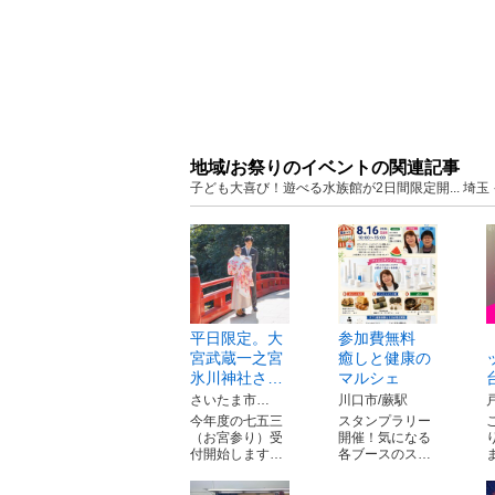
地域/お祭りのイベントの関連記事
子ども大喜び！遊べる水族館が2日間限定開... 埼
平日限定。大
参加費無料
宮武蔵一之宮
癒しと健康の
氷川神社さ…
マルシェ
さいたま市…
川口市/蕨駅
今年度の七五三
スタンプラリー
（お宮参り）受
開催！気になる
付開始します…
各ブースのス…