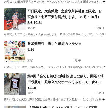
10月17～18日埼玉越谷アサンシティーがALOHAいっぱいになる２日間 フラor タヒチ
埼玉
越谷市
南越谷駅
地域/お祭り
ファミリー
平日限定。大宮武蔵一之宮氷川神社さま限定。お
宮参り・七五三受付開始します。（9月・10月）
8/6-10/31
大宮駅
8月6日
今年度の七五三（お宮参り）受付開始します。11月の集中時期のまえに空いている境内で撮
埼玉
さいたま市
大宮駅
地域/お祭り
氷川神社
参加費無料 癒しと健康のマルシェ
8/16
蕨駅
8月4日
スタンプラリー開催！気になる各ブースのスタンプの数で素敵な記念品をプレゼント🎁 
埼玉
川口市
蕨駅
地域/お祭り
マルシェ
第8回『誰でも気軽に声劇を楽しむ祭り』開催！埼
玉県蕨市、蕨市立文化ホールくるるにて。参加
者、出演者、観覧、大募集！！！
12/28
蕨駅
8月3日
第8回『誰でも気軽に声劇を楽しむ祭り』開催！参加者大募集！！ 誰でも劇に参加できる時
埼玉
蕨市
蕨駅
地域/お祭り
オープンマイク
【何年も使っていない🧵】ミシンを査定