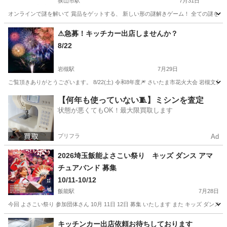
狭山市駅
7月31日
オンラインで謎を解いて 賞品をゲットする、 新しい形の謎解きゲーム！ 全ての謎を解いた
埼玉
狭山市
狭山市駅
地域/お祭り
オンライン
⚠急募！キッチカー出店しませんか？
8/22
岩槻駅
7月29日
ご覧頂きありがとうございます。 8/22(土) 令和8年度🎆 さいたま市花火大会 岩槻文
埼玉
さいたま市
岩槻駅
地域/お祭り
会場
【何年も使っていない🧵】ミシンを査定
状態が悪くてもOK！最大限買取します
プリフラ
Ad
2026埼玉飯能よさこい祭り キッズ ダンス アマ
チュアバンド 募集
10/11-10/12
飯能駅
7月28日
今回 よさこい祭り 参加団体さん 10月 11日 12日 募集 いたします また キッズ ダン
埼玉
飯能市
飯能駅
地域/お祭り
アマチュアバンド
キッチンカー出店依頼お待ちしております