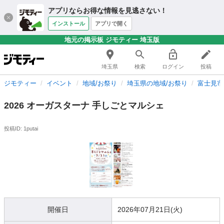
アプリならお得な情報を見逃さない！
インストール
アプリで開く
地元の掲示板 ジモティー 埼玉版
埼玉県
検索
ログイン
投稿
ジモティー
イベント
地域/お祭り
埼玉県の地域/お祭り
富士見市
2026 オーガスターナ 手しごとマルシェ
投稿ID: 1putai
開催日
2026年07月21日(火)