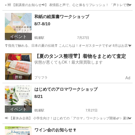
⭐︎ 🆕 【新講座のお知らせ📢】 表情筋と声で、心と体をリフレッシュ！ 「声トレで整
埼玉
富士見市
鶴瀬駅
その他
表情筋
和紙の絵葉書ワークショップ
8/7-8/10
イベント
鶴瀬駅
7月27日
🎐指先で触れる、日本の夏の伝統🎐 こんにちは！オーガスターナです🌿 8月はお店
埼玉
富士見市
鶴瀬駅
ワークショップ
自由研究
【夏のタンス整理👘】着物をまとめて査定
状態が悪くてもOK！最大限買取します
プリフラ
Ad
はじめてのアロマワークショップ
8/21
イベント
鶴瀬駅
7月27日
📢 【夏休み企画】 小学生向け！はじめての「アロマ」ワークショップ開催🌿✨ 夏休み
埼玉
富士見市
鶴瀬駅
ワークショップ
ワイン会のお知らせ🍷