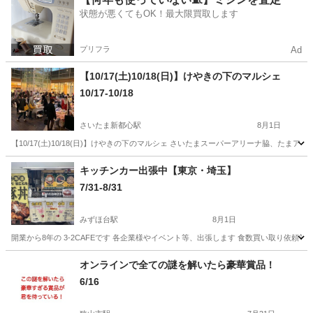
状態が悪くてもOK！最大限買取します
プリフラ
Ad
【10/17(土)10/18(日)】けやきの下のマルシェ
10/17-10/18
さいたま新都心駅
8月1日
【10/17(土)10/18(日)】けやきの下のマルシェ さいたまスーパーアリーナ脇、た
埼玉
さいたま市
さいたま新都心駅
地域/お祭り
マルシェ
キッチンカー出張中【東京・埼玉】
7/31-8/31
みずほ台駅
8月1日
開業から8年の 3-2CAFEです 各企業様やイベント等、出張します 食数買い取り依頼
埼玉
入間郡
みずほ台駅
地域/お祭り
キッチンカー
オンラインで全ての謎を解いたら豪華賞品！
6/16