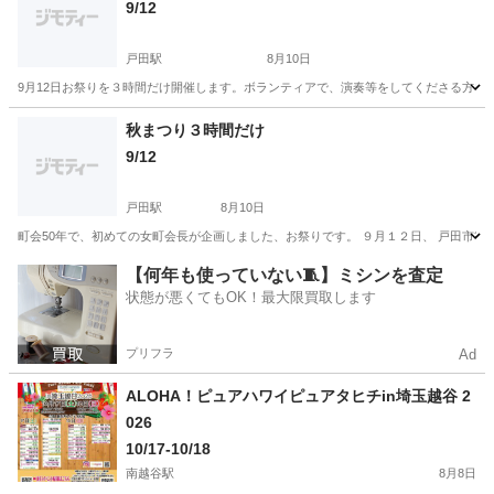
9/12
戸田駅
8月10日
9月12日お祭りを３時間だけ開催します。ボランティアで、演奏等をしてくださる方
埼玉
戸田市
戸田駅
地域/お祭り
模擬店
秋まつり３時間だけ
9/12
戸田駅
8月10日
町会50年で、初めての女町会長が企画しました、お祭りです。 ９月１２日、 戸田市笹目
埼玉
戸田市
戸田駅
地域/お祭り
盆踊り
【何年も使っていない🧵】ミシンを査定
状態が悪くてもOK！最大限買取します
プリフラ
Ad
ALOHA！ピュアハワイピュアタヒチin埼玉越谷 2
026
10/17-10/18
南越谷駅
8月8日