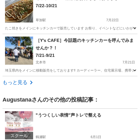
7/22-10/21
草加駅
7月22日
たこ焼きをメインにキッチンカーで販売しています お祭り、イベントなどにいかがでしょうか。 
埼玉
草加市
草加駅
地域/お祭り
キッチンカー
［Y's CAFE］今話題のキッチンカーを呼んでみま
せんか？！
7/21-9/21
北本市
7月21日
埼玉県内をメインに移動販売をしております‼︎ カーディーラー、住宅展示場、携帯ショ
埼玉
北本市
地域/お祭り
クレープ
もっと見る
Augustana
さんのその他の投稿記事：
"うつくしい表情"声トレで整える
スクール
鶴瀬駅
6月1日