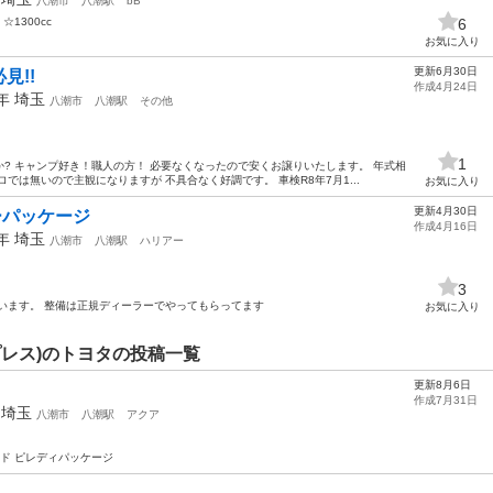
八潮市
八潮駅
bB
☆1300cc
6
お気に入り
更新6月30日
見!!
作成4月24日
3年
埼玉
八潮市
八潮駅
その他
1
? キャンプ好き！職人の方！ 必要なくなったので安くお譲りいたします。 年式相
では無いので主観になりますが 不具合なく好調です。 車検R8年7月1...
お気に入り
更新4月30日
ーパッケージ
作成4月16日
1年
埼玉
八潮市
八潮駅
ハリアー
3
ています。 整備は正規ディーラーでやってもらってます
お気に入り
レス)のトヨタの投稿一覧
更新8月6日
作成7月31日
年
埼玉
八潮市
八潮駅
アクア
ード ピレディパッケージ