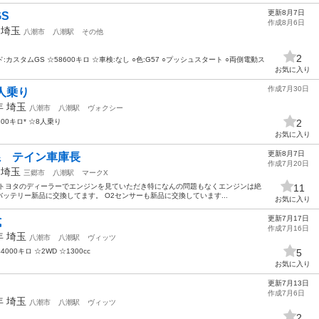
更新8月7日
S
作成8月6日
年
埼玉
八潮市
八潮駅
その他
2
カスタムGS ☆58600キロ ☆車検:なし ○色:G57 ○プッシュスタート ○両側電動ス
お気に入り
作成7月30日
8人乗り
0年
埼玉
八潮市
八潮駅
ヴォクシー
800キロ* ☆8人乗り
2
お気に入り
更新8月7日
系 テイン車庫長
作成7月20日
年
埼玉
三郷市
八潮駅
マークX
近トヨタのディーラーでエンジンを見ていただき特になんの問題もなくエンジンは絶
11
7月バッテリー新品に交換してます。 O2センサーも新品に交換しています...
お気に入り
更新7月17日
式
作成7月16日
5年
埼玉
八潮市
八潮駅
ヴィッツ
000キロ ☆2WD ☆1300cc
5
お気に入り
更新7月13日
作成7月6日
3年
埼玉
八潮市
八潮駅
ヴィッツ
2