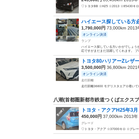
♡トヨタBB ☆H25 ☆2013 ☆85430キロ 
ハイエース探している方必
1,790,000円
73,000km 201
オンライン決済
ランプ
ハイエース探している方いかがでしょうか
応ですがまだまだ活躍してくれます。 プロ
トヨタ80ハリアーZレザ
3,500,000円
36,800km 202
オンライン決済
走行距離
走行距離36800 モデリスタエアロ着い
八潮(首都圏新都市鉄道つくばエクスプ
トヨタ・アクアH25年3月
受付終了
450,000円
37,000km 2013
グレード
♡トヨタ・アクア ☆37000キロ ☆グレ