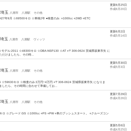
更新6月25日
作成6月20日
年
埼玉
八潮市
八潮駅
その他
9月 ☆69500キロ ☆車検2年 ●検査のみ: ○1000cc ○2WD ○ETC
更新6月2日
作成5月14日
埼玉
八潮市
八潮駅
ヴィッツ
モデル:2011 ☆48300キロ ☆DBA-NSP130 ☆AT ○〒306-0624 茨城県坂東市矢 に
だけましたら、その時...
更新5月30日
作成5月3日
年
埼玉
八潮市
八潮駅
その他
 ☆59630キロ ☆検査のみ:3万円~4万円 ○〒306-0624 茨城県坂東市矢 になりま
ましたら、その時間に合わせて準備してお...
更新7月29日
作成4月26日
年
埼玉
八潮市
八潮駅
その他
キロ ☆グレード:GS ☆1000cc ○PS ○PW ○車のプッシュスタート。 ○クルーズコン
更新5月6日
作成4月25日