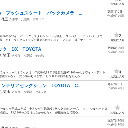
お気に入り
更新7月9日
TA プッシュスタート バックカメラ ...
作成6月29日
年
埼玉
八潮市
八潮駅
プリウス
2
1年式のホワイトパールクリスタルシャインが美しいコンパクト・ハッチバックで
置、アイドリングストップも装備されています。 さらに、純正ナビ・テ...
お気に入り
更新6月29日
ク DX TOYOTA
作成6月29日
他
埼玉
八潮市
八潮駅
その他
4
ライトエーストラックは、年式平成13年で走行距離97,300kmのホワイトボディを
修復歴がなく、安心感があります。 ビジネスの効率化を支える...
お気に入り
更新7月3日
ンテリアセレクション TOYOTA C...
作成5月28日
他
埼玉
八潮市
八潮駅
セルシオ
 セルシオ平成13年式、中古ながら高級感を放つ魅力的なセダンです。 シルバーメタ
。 83,610kmの走行にもかかわらず、修復歴なしで安心...
お気に入り
更新7月16日
作成4月30日
年
埼玉