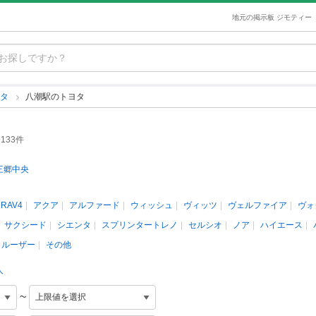
地元の掲示板 ジモティー
ヨタ
八潮駅のトヨタ
133件
三郷中央
RAV4
アクア
アルファード
ウィッシュ
ヴィッツ
ヴェルファイア
ヴォ
サクシード
シエンタ
スプリンタートレノ
セルシオ
ノア
ハイエース
クルーザー
その他
人
~