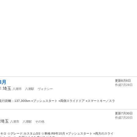
更新8月6日
3月
作成7月28日
3年
埼玉
八潮市
八潮駅
ヴォクシー
走行距離：137,300km ○プッシュスタート ○両側スライドドア ○スマートキー／スラ
更新7月30日
作成7月20日
年
埼玉
八潮市
八潮駅
その他
00キロ ☆グレード:カスタムGS ☆車検:R9年10月 ○プッシュスタート ○両方のスライ