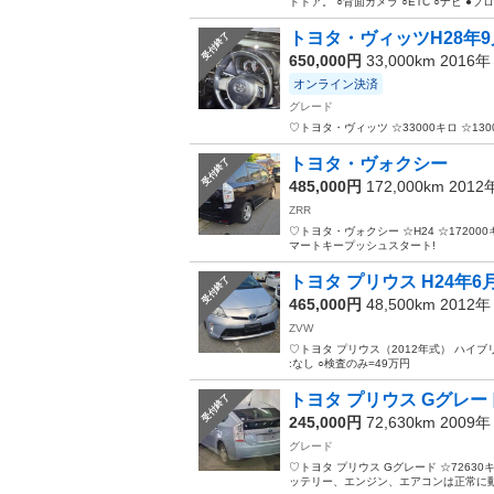
ドドア。 ○背面カメラ ○ETC ○ナビ ●
トヨタ・ヴィッツH28年9
受付終了
650,000円
33,000km 2016
オンライン決済
グレード
♡トヨタ・ヴィッツ ☆33000キロ ☆1300
トヨタ・ヴォクシー
受付終了
485,000円
172,000km 201
ZRR
♡トヨタ・ヴォクシー ☆H24 ☆172000キロ
マートキープッシュスタート!
トヨタ プリウス H24年6
受付終了
465,000円
48,500km 2012
ZVW
♡トヨタ プリウス（2012年式） ハイブリッド
:なし ○検査のみ=49万円
トヨタ プリウス Gグレー
受付終了
245,000円
72,630km 2009
グレード
♡トヨタ プリウス Gグレード ☆7263
ッテリー、エンジン、エアコンは正常に