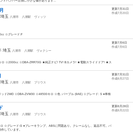
フロントバンパー左側に小さな傷があります...
更新7月31日
月
作成7月20日
年
埼玉
八潮市
八潮駅
ヴィッツ
cc ☆グレード:F
更新7月6日
作成7月6日
2年
埼玉
八潮市
八潮駅
ヴォクシー
 ☆2000cc ☆DBA-ZRR70G ★純正ナビ! TV! Bカメラ! ★電動スライドドア! ★ス
更新7月31日
月
作成6月27日
年
埼玉
八潮市
八潮駅
プリウス
2WD ☆DBA-ZVW30 ☆48500キロ ☆色 :パープル (9AE) ☆グレード: S ●車検
更新6月28日
ド
作成6月22日
年
埼玉
八潮市
八潮駅
プリウス
0キロ ☆グレード:G ●ブレーキランプ、ABSに問題あり。クレームなし、返品不可。バ
動作しています。