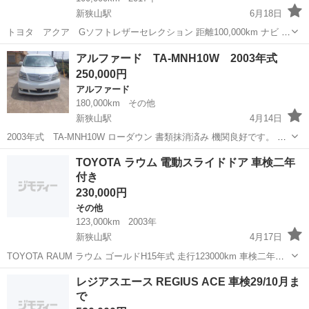
新狭山駅
6月18日
トヨタ アクア Gソフトレザーセレクション 距離100,000km ナビ バ
ックカメラ クルーズコントロール ETC 5人乗り ハイブリッド・燃費
埼玉
狭山市
新狭山駅
アクア
総額
アルファード TA-MNH10W 2003年式
重視の方に大人気のアクアのご紹介です 特価に付き、成約次...
250,000円
アルファード
180,000km
その他
新狭山駅
4月14日
2003年式 TA-MNH10W ローダウン 書類抹消済み 機関良好です。 プ
ロフィール必ず見て下さい。 現状販売になります。 引き渡し後はノー
埼玉
狭山市
新狭山駅
アルファード
TOYOTA ラウム 電動スライドドア 車検二年
クレーム、ノーリターンにてお願い致します。いかなる場合でも返金
付き
は致し...
230,000円
その他
123,000km
2003年
新狭山駅
4月17日
TOYOTA RAUM ラウム ゴールドH15年式 走行123000km 車検二年付
き 電動スライドドア バックカメラ ¥23万円 乗って帰る場合は別途で
埼玉
狭山市
新狭山駅
その他
TOYOTA
レジアスエース REGIUS ACE 車検29/10月ま
預かり金頂きます。 埼玉県狭山市からです。 試乗、現車確認出来...
で