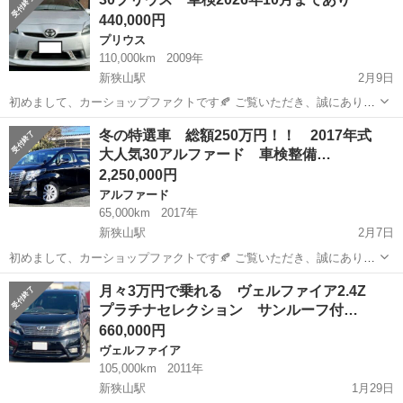
紹介いたします もう少し値引できたら購入希望！という方おりました
440,000円
ら、お気軽にご相談く...
プリウス
110,000km
2009年
新狭山駅
2月9日
初めまして、カーショップファクトです🍂 ご覧いただき、誠にありが
とうございます✨ 冬のセール対象車として、こちらの30プリウスをご
埼玉
狭山市
新狭山駅
プリウス
車両
冬の特選車 総額250万円！！ 2017年式
紹介いたします もう少し値引できたら購入希望！という方おりました
大人気30アルファード 車検整備…
ら、お気軽にご相談く...
2,250,000円
アルファード
65,000km
2017年
新狭山駅
2月7日
初めまして、カーショップファクトです🍂 ご覧いただき、誠にありが
とうございます✨ 冬のセール対象車として、こちらの30アルファード
埼玉
狭山市
新狭山駅
アルファード
車両
月々3万円で乗れる ヴェルファイア2.4Z
Sをご紹介いたします もう少し値引できたら購入希望！という方おり
プラチナセレクション サンルーフ付…
ましたら、お気軽にご...
660,000円
ヴェルファイア
105,000km
2011年
新狭山駅
1月29日