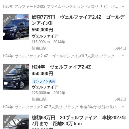
H23年 アルファード240S プライムセレクション 7人乗り ナビ、バッ
クカメラ、ETC、後席モニター 両側パワースライドドア、Bluetooth
埼玉
狭山市
新狭山駅
アルファード
パールホワイト
総額77万円 ヴェルファイア2.4Z ゴールデ
車検2年付 大きな傷や凹みなし 機関良好 ファミリーに...
ンアイズII
550,000円
ヴェルファイア
115,000km
2014年
新狭山駅
6月4日
H24年 ヴェルファイア2.4Z ゴールデンアイズII 7人乗り ブラック 車
検2年付 ナビ、バックカメラ、ETC、後席モニター 中古車ですの、多
埼玉
狭山市
新狭山駅
ヴェルファイア
特価
H24年 ヴェルファイア2.4Z
少の小傷はありますが、大きく目立つものはありません 走る曲がる
450,000円
止...
オンライン決済
ヴェルファイア
125,000km
2012年
新狭山駅
6月2日
H24年 ヴェルファイア2.4Z 7人乗り ブラック 車検2年付 状態の良いヴ
ェルファイアです 距離は走ってますが、機関良好、電装系もバッチリ
埼玉
狭山市
新狭山駅
ヴェルファイア
ミニバン
総額68万円 20ヴェルファイア 車検2027年
ボディの色は、人気のブラック！！ シートカバー、フリップダウン
7月まで 距離8.3万ｋｍ
モ...