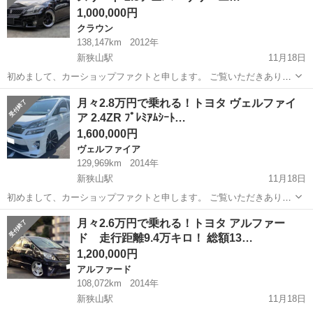
1,000,000円
クラウン
138,147km
2012年
新狭山駅
11月18日
初めまして、カーショップファクトと申します。 ご覧いただきありが
とうございます！ こちらのクラウンは、特に大きな不具合等はないお
埼玉
狭山市
新狭山駅
クラウン
走行距離
月々2.8万円で乗れる！トヨタ ヴェルファイ
車です！🚙 今回は最近人気の上がってきているお車のご紹介です！ こ
ア 2.4ZR ﾌﾟﾚﾐｱﾑｼｰﾄ…
ちらは2012年式で走...
1,600,000円
ヴェルファイア
129,969km
2014年
新狭山駅
11月18日
初めまして、カーショップファクトと申します。 ご覧いただきありが
とうございます！ こちらのヴェルファイアは、特に大きな不具合等は
埼玉
狭山市
新狭山駅
ヴェルファイア
走行距離
月々2.6万円で乗れる！トヨタ アルファー
ないお車です！🚙 今回は最近人気の上がってきているお車のご紹介で
ド 走行距離9.4万キロ！ 総額13…
す！ こちらは2014年...
1,200,000円
アルファード
108,072km
2014年
新狭山駅
11月18日