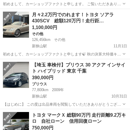
初めまして、カーショップファクトと申します。 ご覧いただきありが
とうございます！ こちらのシエンタは、特に大きな不具合等はないお
埼玉
狭山市
新狭山駅
シエンタ
車両
月々2.2万円でのれます！トヨタ ソアラ
車です🚙 また距離も6,3万キロとまだまだ走るお車となります！ シエ
430SCV 総額120万円！走行距…
ンタはさほど大きくな...
1,100,000円
その他
126,456km
その他
新狭山駅
11月1日
初めまして、カーショップファクトと申します🍃 秋の決算大特価キャ
ンペーンのご案内です🍂 ご覧いただきありがとうございます！ こちら
埼玉
狭山市
新狭山駅
その他
【埼玉 車検付】プリウス 30 アクア インサイ
のソアラは、特に大きな不具合等はないお車です🚙 ナビ、ETC、バッ
ト ハイブリッド 東京 千葉
クカメラなど装備のお...
390,000円
プリウス
77,800km
2009年
新狭山駅
10月31日
【はじめに】 この度は出品車両を閲覧していただきありがとうござい
ます。 近地の方は現車確認をお願いいたします！ 【お支払について】
埼玉
狭山市
新狭山駅
プリウス
車両
トヨタ マークＸ 総額90万円 走行距離9.2万キ
支払総額＝49万円です♪ 自動車税など諸費用も全てコミコミです♪ 所
ロ 自社ローン 信用回復ローン
沢、川越、大宮、川...
750,000円