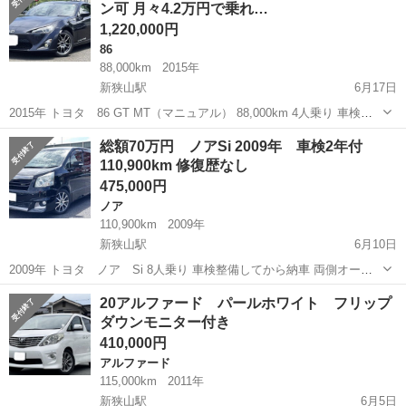
ン可 月々4.2万円で乗れ…
1,220,000円
86
88,000km
2015年
新狭山駅
6月17日
2015年 トヨタ 86 GT MT（マニュアル） 88,000km 4人乗り 車検整
備してから納車 純正ナビ バックカメラ ETC 自社ローン時、月々4.2万
埼玉
狭山市
新狭山駅
86
総額70万円 ノアSi 2009年 車検2年付
円！！ 中古車ですので、ちょっ...
110,900km 修復歴なし
475,000円
ノア
110,900km
2009年
新狭山駅
6月10日
2009年 トヨタ ノア Si 8人乗り 車検整備してから納車 両側オート
スライドドア 社外エアロ（フロント、サイド、リア）3点 純正ナビ バ
埼玉
狭山市
新狭山駅
ノア
特価
20アルファード パールホワイト フリップ
ックカメラ 一体型ETC ウィンカーミラー ローダウン 左ド...
ダウンモニター付き
410,000円
アルファード
115,000km
2011年
新狭山駅
6月5日