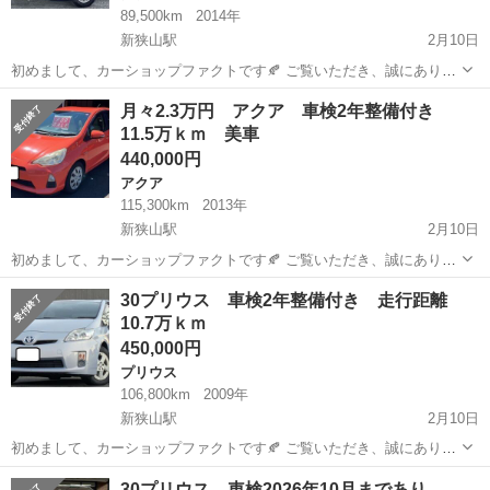
89,500km
2014年
新狭山駅
2月10日
初めまして、カーショップファクトです🍂 ご覧いただき、誠にありが
とうございます✨ 冬のセール対象車として、こちらのノア ハイブリ
埼玉
狭山市
新狭山駅
ノア
月々2.3万円 アクア 車検2年整備付き
ッドをご紹介いたします もう少し値引できたら購入希望！という方お
11.5万ｋｍ 美車
りましたら、お気軽にご...
440,000円
アクア
115,300km
2013年
新狭山駅
2月10日
初めまして、カーショップファクトです🍂 ご覧いただき、誠にありが
とうございます✨ 冬のセール対象車として、こちらのアクアをご紹介
埼玉
狭山市
新狭山駅
アクア
車両
30プリウス 車検2年整備付き 走行距離
いたします もう少し値引できたら購入希望！という方おりましたら、
10.7万ｋｍ
お気軽にご相談ください...
450,000円
プリウス
106,800km
2009年
新狭山駅
2月10日
初めまして、カーショップファクトです🍂 ご覧いただき、誠にありが
とうございます✨ 冬のセール対象車として、こちらの30プリウスをご
埼玉
狭山市
新狭山駅
プリウス
車両
30プリウス 車検2026年10月まであり