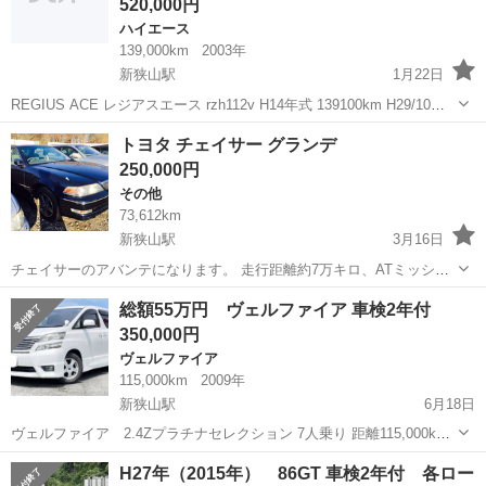
520,000円
ハイエース
139,000km
2003年
新狭山駅
1月22日
REGIUS ACE レジアスエース rzh112v H14年式 139100km H29/10月
まで ガソリン車です。 カタログ記録簿あり ¥520000 その他、名義変
埼玉
狭山市
新狭山駅
ハイエース
レジアスエース
トヨタ チェイサー グランデ
更までの預かり金 別途 3万円かかります。 埼...
250,000円
その他
73,612km
新狭山駅
3月16日
チェイサーのアバンテになります。 走行距離約7万キロ、ATミッショ
ンになります。 不具合は特にございません。 車検無し 15万円 車検付
埼玉
狭山市
新狭山駅
その他
チェイサー
総額55万円 ヴェルファイア 車検2年付
き 25万円 となります。 現金一括払いとなります。 多少なら値下げ可
350,000円
能です。 現車...
ヴェルファイア
115,000km
2009年
新狭山駅
6月18日
ヴェルファイア 2.4Zプラチナセレクション 7人乗り 距離115,000km
ナビ、バックカメラ、ETC、後席モニター 両側パワースライドドア、
埼玉
狭山市
新狭山駅
ヴェルファイア
ローン
H27年（2015年） 86GT 車検2年付 各ロー
Bluetooth 車検2年付 大きな傷や凹みなし 機関良好 ...