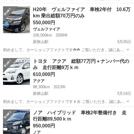
がとうございます✨ 来る春のセール対象車として、こちらのクラウン
埼玉
狭山市
新狭山駅
クラウン
車両
H20年 ヴェルファイア 車検2年付 10.6万
ハイブリッドをご紹介いたします もう少し値引できたら購入希望！と
km 乗出総額70万円のみ
いう方おりましたら...
550,000円
ヴェルファイア
106,000km
2008年
新狭山駅
3月26日
初めまして、カーショップファクトです☘️☘️ ご覧いただき、誠にあり
がとうございます✨ 来る春のセール対象車として、こちらのヴェルフ
埼玉
狭山市
新狭山駅
ヴェルファイア
車両
トヨタ アクア 総額77万円＋ナンバー代の
ァイアをご紹介いたします もう少し値引できたら購入希望！という方
み 走行距離9万ｋｍ
おりましたら、お気軽にご相...
610,000円
アクア
98,300km
2013年
新狭山駅
3月14日
初めまして、カーショップファクトです🌷🌼 ご覧いただき、誠にあり
がとうございます✨ 春のセール対象車として、こちらのアクア ハイ
埼玉
狭山市
新狭山駅
アクア
ノア ハイブリッド 車検2年整備付き 走
ブリッドをご紹介いたします もう少し値引できたら購入希望！という
行距離89,500ｋｍ
方おりましたら、お気軽...
950,000円
ノア