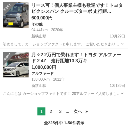
ンペーンのご案内です🍂 ご覧いただきありがとうございます！ こちら
埼玉
狭山市
新狭山駅
ヴェルファイア
リース可！個人事業主様も歓迎です！トヨタ
のヴェルファイアは、特に大きな不具合等はないお車です🚙 こちらは
ピクシスバン クルーズターボ 走行距…
修復歴はございません！...
600,000円
その他
94,441km
2020年
新狭山駅
10月29日
初めまして、カーショップファクトと申します。 ご覧いただきありが
とうございます！ こちらのピクシスバンは、大きな傷や凹み、不具合
埼玉
狭山市
新狭山駅
その他
車両
月々2.2万円で乗れます！トヨタ アルファー
等はないお車です🚙 お仕事などで利用される方にピッタリのお車とな
ド 2.4Z 走行距離13.3万キ…
ります✨ またこちらのお...
1,000,000円
アルファード
133,000km
2012年
新狭山駅
10月29日
こんにちは カーショップファクトです！ 20アルファード入荷しまし
た！！ 大きな傷や凹み、不具合等はありません。 ツインムーンルー
埼玉
狭山市
新狭山駅
アルファード
車両
フ、車高調、21インチアルミとカスタム多数です✨ 大人気のミニバン
7人乗り、フリップ...
1
2
3
...
次へ
全225件中 1-50件表示