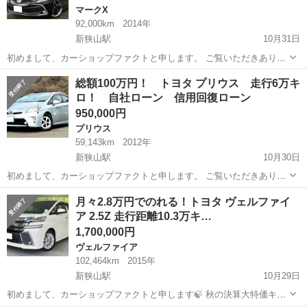
マークX
92,000km
2014年
新狭山駅
10月31日
初めまして、カーショップファクトと申します。 ご覧いただきありが
とうございます！ こちらのマークＸは、特に大きな不具合等はないお
埼玉
狭山市
新狭山駅
マークX
総額100万円！ トヨタ プリウス 走行6万キ
車です🚙 大人気130マークＸをご紹介致します！ こちらは2014年式で
ロ！ 自社ローン 信用回復ローン
走行距離9.2万...
950,000円
プリウス
59,143km
2012年
新狭山駅
10月30日
初めまして、カーショップファクトと申します。 ご覧いただきありが
とうございます！ こちらのプリウスは、特に大きな不具合等はないお
埼玉
狭山市
新狭山駅
プリウス
ローン
月々2.8万円でのれる！トヨタ ヴェルファイ
車です🚙 この車は走行距離が6万キロと比較的少ないお車となりま
ア 2.5Z 走行距離10.3万キ…
す。 自社ローン（...
1,700,000円
ヴェルファイア
102,464km
2015年
新狭山駅
10月29日
初めまして、カーショップファクトと申します🍃 秋の決算大特価キャ