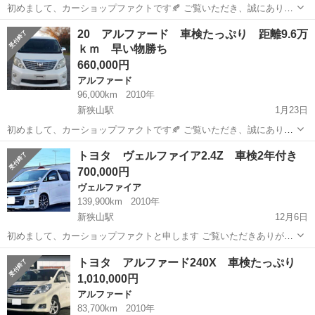
初めまして、カーショップファクトです🍂 ご覧いただき、誠にありが
とうございます✨ 冬のセール対象車として、こちらのヴェルファイア
埼玉
狭山市
新狭山駅
ヴェルファイア
車両
20 アルファード 車検たっぷり 距離9.6万
2.4Zプラチナセレクションをご紹介いたします もう少し値引できたら
ｋｍ 早い物勝ち
購入希望！という方...
660,000円
アルファード
96,000km
2010年
新狭山駅
1月23日
初めまして、カーショップファクトです🍂 ご覧いただき、誠にありが
とうございます✨ 冬のセール対象車として、こちらの２０アルファー
埼玉
狭山市
新狭山駅
アルファード
車両
トヨタ ヴェルファイア2.4Z 車検2年付き
ドをご紹介いたします もう少し値引できたら購入希望！という方おり
700,000円
ましたら、お気軽にご相...
ヴェルファイア
139,900km
2010年
新狭山駅
12月6日
初めまして、カーショップファクトと申します ご覧いただきありがと
うございます WINTER クリスマス お正月セール開催しております
埼玉
狭山市
新狭山駅
ヴェルファイア
車両
トヨタ アルファード240X 車検たっぷり
特選車になります！！ トヨタ ヴェルファイア 2.4Z 入庫いたしま
1,010,000円
した✨ ...
アルファード
83,700km
2010年