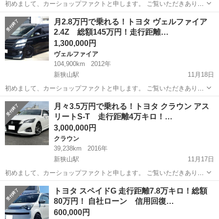
初めまして、カーショップファクトと申します。 ご覧いただきありが
とうございます！ こちらのヴェルファイアは、特に大きな不具合等は
埼玉
狭山市
新狭山駅
アルファード
走行距離
月2.8万円で乗れる！トヨタ ヴェルファイア
ないお車です！🚙 今回は最近人気の上がってきているお車のご紹介で
2.4Z 総額145万円！走行距離…
す！ こちらは2012年...
1,300,000円
ヴェルファイア
104,900km
2012年
新狭山駅
11月18日
初めまして、カーショップファクトと申します。 ご覧いただきありが
とうございます！ こちらのヴェルファイアは、特に大きな不具合等は
埼玉
狭山市
新狭山駅
ヴェルファイア
走行距離
月々3.5万円で乗れる！トヨタ クラウン アス
ないお車です！🚙 今回は最近人気の上がってきているお車のご紹介で
リートS-T 走行距離4万キロ！…
す！ こちらは2012年...
3,000,000円
クラウン
39,238km
2016年
新狭山駅
11月17日
初めまして、カーショップファクトと申します。 ご覧いただきありが
とうございます！ こちらのクラウンは、特に大きな不具合等はないお
埼玉
狭山市
新狭山駅
クラウン
トヨタ スペイドG 走行距離7.8万キロ！総額
車です🚙 また距離も4万キロとまだまだ走るお車となります！ 全世代
80万円！ 自社ローン 信用回復…
に人気のお車となります...
600,000円