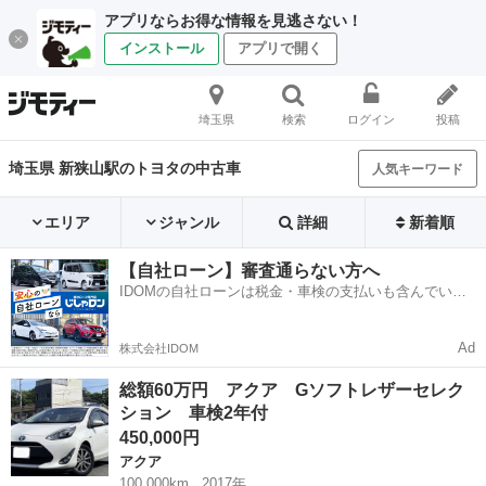
アプリならお得な情報を見逃さない！
インストール
アプリで開く
埼玉県
検索
ログイン
投稿
埼玉県 新狭山駅のトヨタの中古車
人気キーワード
エリア
ジャンル
詳細
新着順
【自社ローン】審査通らない方へ
IDOMの自社ローンは税金・車検の支払いも含んでいる
ので毎月の支払額は一定
Ad
株式会社IDOM
総額60万円 アクア Gソフトレザーセレク
ション 車検2年付
450,000円
アクア
100,000km
2017年