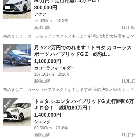
90万円！走行距離7.4万キロ！
こちらは2011年式...
800,000円
アクア
73,320km
2013年
新狭山駅
11月4日
初めまして、カーショップファクトと申します🍃 秋の決算大特価キャ
ンペーンのご案内です🍂 ご覧いただきありがとうございます！ こちら
埼玉
狭山市
新狭山駅
アクア
車両
月々2.2万円でのれます！トヨタ カローラス
のアクアは、特に大きな不具合等はないお車です🚙 社外ナビ、TV、バ
ポーツ ハイブリッドG Z 総額1…
ックカメラなど装備の...
1,100,000円
カローラフィールダー
107,161km
2018年
新狭山駅
11月1日
初めまして、カーショップファクトと申します🍃 秋の決算大特価キャ
ンペーンのご案内です🍂 ご覧いただきありがとうございます！ こちら
埼玉
狭山市
新狭山駅
カローラフィールダー
車両
トヨタ シエンタ ハイブリッドG 走行距離6万
のレクサスRXは、特に大きな不具合等はないお車です🚙 ナビ、ETC、
キロ台！ 総額160万円！
バックカメラなど装...
1,400,000円
シエンタ
62,500km
2016年
新狭山駅
11月1日