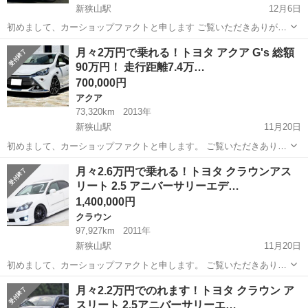
新狭山駅
12月6日
初めまして、カーショップファクトと申します ご覧いただきありがと
うございます WINTER クリスマス お正月セール開催しております
埼玉
狭山市
新狭山駅
アルファード
車両
月々2万円で乗れる！トヨタ アクア G's 総額
トヨタ アルファード 240X 入庫いたしました✨ 大きな不具合、
90万円！ 走行距離7.4万…
傷、凹み等は...
700,000円
アクア
73,320km
2013年
新狭山駅
11月20日
初めまして、カーショップファクトと申します。 ご覧いただきありが
とうございます！ こちらのアクアは、特に大きな不具合等はないお車
埼玉
狭山市
新狭山駅
アクア
車両
月々2.6万円で乗れる！トヨタ クラウンアス
です🚙 また距離も7.4万キロとまだまだ走るお車となります！ ちょっ
リート 2.5 アニバーサリーエデ…
とした買い物、旅行な...
1,400,000円
クラウン
97,927km
2011年
新狭山駅
11月20日
初めまして、カーショップファクトと申します。 ご覧いただきありが
とうございます！ こちらのクラウンは、特に大きな不具合等はないお
埼玉
狭山市
新狭山駅
クラウン
車両
月々2.2万円でのれます！トヨタ クラウン ア
車です🚙 また距離も9.8万キロとまだまだ走るお車となります！ 全世
スリート 2.5アニバーサリーエ…
代に人気のお車となり...