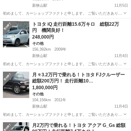
新狭山駅
11月5日
初めまして、カーショップファクトと申します。 ご覧いただきありが
とうございます！ こちらエスティマは、特に大きな不具合等はないお
埼玉
狭山市
新狭山駅
エスティマ
走行距離
トヨタ iQ 走行距離15.6万キロ 総額22万
車です！🚙 今回は最近人気の上がってきているお車のご紹介です！ こ
円 機関良好！
ちらは2016年式で走...
248,000円
その他
156,392km
2009年
新狭山駅
11月4日
初めまして、カーショップファクトと申します。 ご覧いただきありが
とうございます！ こちらiQは、特に大きな不具合等はないお車です🚙
埼玉
狭山市
新狭山駅
その他
走行距離
月々3.2万円で乗れる！トヨタ FJクルーザー
またこちらのお車は走行距離15.6万キロとなっておりますがしっかり
総額200万円！ 走行距離10…
メンテナンスをすれば...
1,800,000円
その他
104,156km
2011年
新狭山駅
11月4日
初めまして、カーショップファクトと申します。 ご覧いただきありが
とうございます！ こちらFJクルーザーは、特に大きな不具合等はない
埼玉
狭山市
新狭山駅
その他
走行距離
月2万円で乗れる！トヨタ アクア G_Gs 総額
お車です！🚙 今回は最近人気の上がってきているお車のご紹介です！