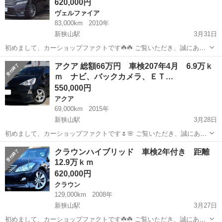
620,000円
ヴェルファイア
83,000km
2010年
新狭山駅
3月31日
初めまして、カーショップファクトです☘️☘️ ご覧いただき、誠にあり
がとうございます✨ 来る春のセール対象車として、こちらのヴェルフ
埼玉
狭山市
新狭山駅
ヴェルファイア
アクア 総額66万円 車検207年4月 6.9万ｋ
ァイアをご紹介いたします ナビ、バックカメラ、ETC、フリップダウ
ｍ ナビ、バックカメラ、ＥＴ…
ンモニター、クルーズ...
550,000円
アクア
69,000km
2015年
新狭山駅
3月28日
初めまして、カーショップファクトです🌷🌸 ご覧いただき、誠にあり
がとうございます✨ 春のセール対象車として、こちらのアクアをご紹
埼玉
狭山市
新狭山駅
アクア
車両
クラウンハイブリッド 車検2年付き 距離
介いたします！ カーナビ、バックカメラ、ＥＴＣ、前ドラレコ付き、
12.9万ｋｍ
車検2027年4月 ...
620,000円
クラウン
129,000km
2008年
新狭山駅
3月27日
初めまして、カーショップファクトです☘️☘️ ご覧いただき、誠にあり