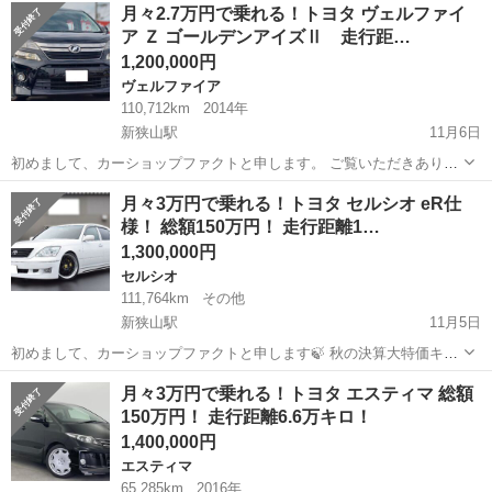
埼玉
狭山市
新狭山駅
アクア
月々2.7万円で乗れる！トヨタ ヴェルファイ
です🚙 また距離も5.1万キロとまだまだ走るお車となります！ アクア
ア Ｚ ゴールデンアイズⅡ 走行距…
の最大の特徴は何と言...
1,200,000円
ヴェルファイア
110,712km
2014年
新狭山駅
11月6日
初めまして、カーショップファクトと申します。 ご覧いただきありが
とうございます！ こちらのヴェルファイアは、特に大きな不具合等は
埼玉
狭山市
新狭山駅
ヴェルファイア
走行距離
月々3万円で乗れる！トヨタ セルシオ eR仕
ないお車です！🚙 今回は最近人気の上がってきているお車のご紹介で
様！ 総額150万円！ 走行距離1…
す！ こちらは2014年...
1,300,000円
セルシオ
111,764km
その他
新狭山駅
11月5日
初めまして、カーショップファクトと申します🍃 秋の決算大特価キャ
ンペーンのご案内です🍂 ご覧いただきありがとうございます！ こちら
埼玉
狭山市
新狭山駅
セルシオ
車両
月々3万円で乗れる！トヨタ エスティマ 総額
のセルシオは、特に大きな不具合等はないお車です🚙 こちらは修復歴
150万円！ 走行距離6.6万キロ！
はございません！ オ...
1,400,000円
エスティマ
65,285km
2016年