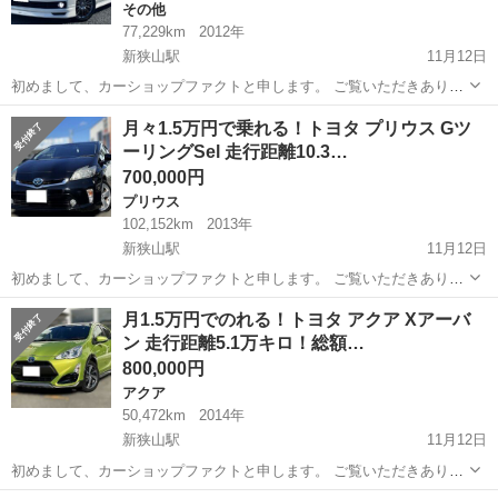
その他
77,229km
2012年
新狭山駅
11月12日
初めまして、カーショップファクトと申します。 ご覧いただきありが
とうございます！ こちらのスペイドは、特に大きな不具合等はないお
埼玉
狭山市
新狭山駅
その他
月々1.5万円で乗れる！トヨタ プリウス Gツ
車です🚙 また距離も7.8万キロとまだまだ走るお車となります！ フィ
ーリングSel 走行距離10.3…
ットは荷室はしっかり...
700,000円
プリウス
102,152km
2013年
新狭山駅
11月12日
初めまして、カーショップファクトと申します。 ご覧いただきありが
とうございます！ こちらのプリウスは、特に大きな不具合等はないお
埼玉
狭山市
新狭山駅
プリウス
車両
月1.5万円でのれる！トヨタ アクア Xアーバ
車です🚙 また距離も10.3万キロとまだまだ走るお車となります！ プリ
ン 走行距離5.1万キロ！総額…
ウスの最大の特徴は...
800,000円
アクア
50,472km
2014年
新狭山駅
11月12日
初めまして、カーショップファクトと申します。 ご覧いただきありが
とうございます！ こちらのアクアは、特に大きな不具合等はないお車